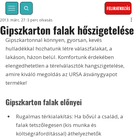
FELIRATKOZÁS
2013. márc. 27.
3 perc olvasás
Gipszkarton falak hőszigetelése
Gipszkartonnal könnyen, gyorsan, kevés 
hulladékkal hozhatunk létre válaszfalakat, a 
lakáson, házon belül. Komfortunk érdekében 
elengedhetetlen a térelválasztók hangszigetelése, 
amire kiváló megoldás az URSA ásványgyapot 
terméke! 
Gipszkarton falak előnyei
Rugalmas térkialakítás: Ha bővül a család, a 
falak tetszőlegesen (kis munka és 
költségráfordítással) áthelyezhetők 