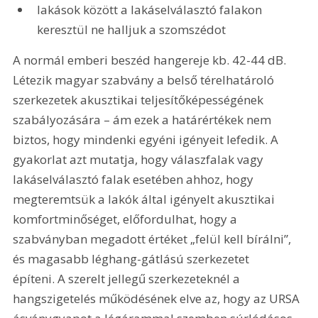
lakások között a lakáselválasztó falakon 
keresztül ne halljuk a szomszédot
A normál emberi beszéd hangereje kb. 42-44 dB. 
Létezik magyar szabvány a belső térelhatároló 
szerkezetek akusztikai teljesítőképességének 
szabályozására – ám ezek a határértékek nem 
biztos, hogy mindenki egyéni igényeit lefedik. A 
gyakorlat azt mutatja, hogy válaszfalak vagy 
lakáselválasztó falak esetében ahhoz, hogy 
megteremtsük a lakók által igényelt akusztikai 
komfortminőséget, előfordulhat, hogy a 
szabványban megadott értéket „felül kell bírálni”, 
és magasabb léghang-gátlású szerkezetet 
építeni. A szerelt jellegű szerkezeteknél a 
hangszigetelés működésének elve az, hogy az URSA 