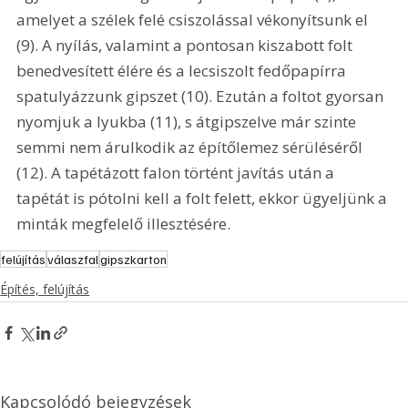
amelyet a szélek felé csiszolással vékonyítsunk el 
(9). A nyílás, valamint a pontosan kiszabott folt 
benedvesített élére és a lecsiszolt fedőpapírra 
spatulyázzunk gipszet (10). Ezután a foltot gyorsan 
nyomjuk a lyukba (11), s átgipszelve már szinte 
semmi nem árulkodik az építőlemez sérüléséről 
(12). A tapétázott falon történt javítás után a 
tapétát is pótolni kell a folt felett, ekkor ügyeljünk a 
minták megfelelő illesztésére.
felújítás
válaszfal
gipszkarton
Építés, felújítás
Kapcsolódó bejegyzések