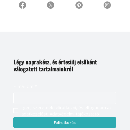
Légy naprakész, és értesülj elsőként
válogatott tartalmainkról
E-mail cím
*
Igen, szeretnék feliratkozni, és elfogadom az 
adatkezelést. 
Adatvédelmi tájékoztató
Feliratkozás