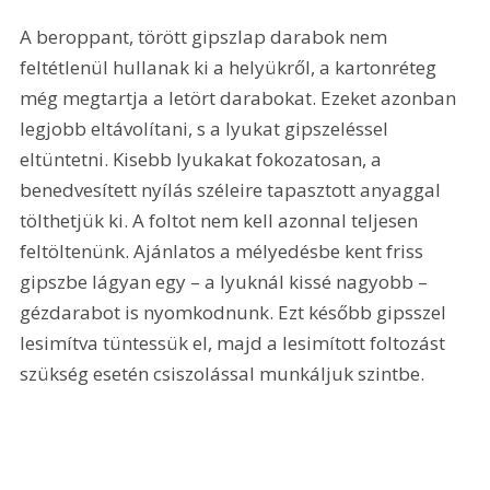
A beroppant, törött gipszlap darabok nem 
feltétlenül hullanak ki a helyükről, a kartonréteg 
még megtartja a letört darabokat. Ezeket azonban 
legjobb eltávolítani, s a lyukat gipszeléssel 
eltüntetni. Kisebb lyukakat fokozatosan, a 
benedvesített nyílás széleire tapasztott anyaggal 
tölthetjük ki. A foltot nem kell azonnal teljesen 
feltöltenünk. Ajánlatos a mélyedésbe kent friss 
gipszbe lágyan egy – a lyuknál kissé nagyobb – 
gézdarabot is nyomkodnunk. Ezt később gipsszel 
lesimítva tüntessük el, majd a lesimított foltozást 
szükség esetén csiszolással munkáljuk szintbe.