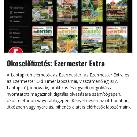
Okoselőfizetés: Ezermester Extra
A Laptapiron elérhetők az Ezermester, az Ezermester Extra és
az Ezermester Old Timer lapszámai, visszamenőleg is! A
Laptapir új, innovatív, praktikus és egyedi megoldás a
L
nyomtatott magazinok digitális olvasására számítógépen,
okostelefonon vagy táblagépen. Kényelmesen az otthonában,
útközben vagy nyaralás, pihenés alatt is elérhetők lapszámaink.
ú
Bárhol, bármikor, akár külföldön élve vagy dolgozva is
B
olvashatók az Ezermester lapszámai. A Laptapir kényelmes
megoldás, mert: – t