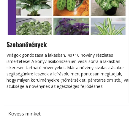
Szobanövények
Virágok gondozása a lakásban, 40+10 növény részletes
ismertetése! A könyv lexikonszerűen veszi sorra a lakásban
s
sikeresen tart­ha­tó növényeket. Már a növény kiválasztásakor
h
segítségünkre lesznek a leírások, mert pontosan megtudjuk,
k
hogy milyen körülményekre (hőmérséklet, páratartalom stb.) van
szüksége a növénynek az egészséges fejlődéshez.
t
Kövess minket