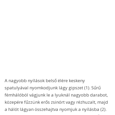
A nagyobb nyílások belső élére keskeny 
spatulyával nyomkodjunk lágy gipszet (1). Sűrű 
fémhálóból vágjunk le a lyuknál nagyobb darabot, 
közepére fűzzünk erős zsinórt vagy rézhuzalt, majd 
a hálót lágyan összehajtva nyomjuk a nyílásba (2). 