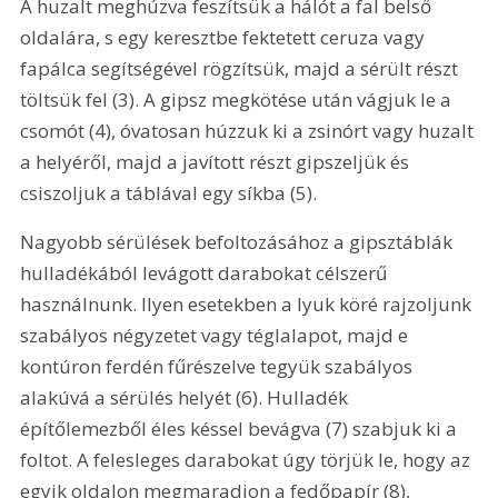
A huzalt meghúzva feszítsük a hálót a fal belső 
oldalára, s egy keresztbe fektetett ceruza vagy 
fapálca segítségével rögzítsük, majd a sérült részt 
töltsük fel (3). A gipsz megkötése után vágjuk le a 
csomót (4), óvatosan húzzuk ki a zsinórt vagy huzalt 
a helyéről, majd a javított részt gipszeljük és 
csiszoljuk a táblával egy síkba (5). 
Nagyobb sérülések befoltozásához a gipsztáblák 
hulladékából levágott darabokat célszerű 
használnunk. Ilyen esetekben a lyuk köré rajzoljunk 
szabályos négyzetet vagy téglalapot, majd e 
kontúron ferdén fűrészelve tegyük szabályos 
alakúvá a sérülés helyét (6). Hulladék 
építőlemezből éles késsel bevágva (7) szabjuk ki a 
foltot. A felesleges darabokat úgy törjük le, hogy az 
egyik oldalon megmaradjon a fedőpapír (8), 