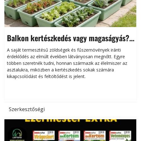
Balkon kertészkedés vagy magaságyás?
Helytakarékos kertészkedés
A saját termesztésű zöldségek és fűszernövények iránti
érdeklődés az elmúlt években látványosan megnőtt. Egyre
többen szeretnék tudni, honnan származik az élelmiszer az
l
asztalukra, miközben a kertészkedés sokak számára
kikapcsolódást és feltöltődést is jelent.
é
d
Szerkesztőségi