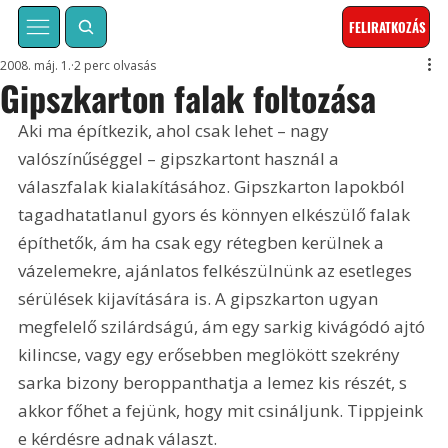
FELIRATKOZÁS
2008. máj. 1.
2 perc olvasás
Gipszkarton falak foltozása
Aki ma építkezik, ahol csak lehet – nagy 
valószínűséggel – gipszkartont használ a 
válaszfalak kialakításához. Gipszkarton lapokból 
tagadhatatlanul gyors és könnyen elkészülő falak 
építhetők, ám ha csak egy rétegben kerülnek a 
vázelemekre, ajánlatos felkészülnünk az esetleges 
sérülések kijavítására is. A gipszkarton ugyan 
megfelelő szilárdságú, ám egy sarkig kivágódó ajtó 
kilincse, vagy egy erősebben meglökött szekrény 
sarka bizony beroppanthatja a lemez kis részét, s 
akkor főhet a fejünk, hogy mit csináljunk. Tippjeink 
e kérdésre adnak választ. 