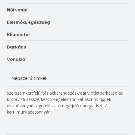
Női vonal
Életmód, egészség
Kismester
Barkács
Vonalzó
Népszerű címkék
szerszám
kert
felújítás
lakberendezés
kreatív ötlet
barkácsolás
bútor
víz
fűtés
szerkesztőség
elektronika
hasznos tippek
dísznövény
hőszigetelés
tető
megújuló energia
tisztítás
kerti munka
beton
nyár