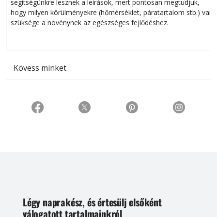
segítségünkre lesznek a leírások, mert pontosan megtudjuk,
k
hogy milyen körülményekre (hőmérséklet, páratartalom stb.) van
szüksége a növénynek az egészséges fejlődéshez.
t
Kövess minket
Légy naprakész, és értesülj elsőként
válogatott tartalmainkról