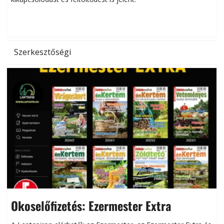
d
Szerkesztőségi
Okoselőfizetés: Ezermester Extra