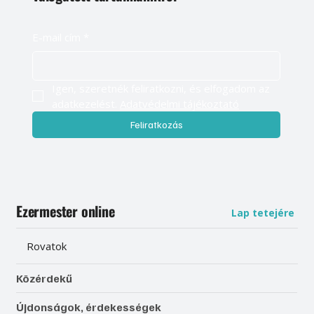
E-mail cím
*
Igen, szeretnék feliratkozni, és elfogadom az 
adatkezelést. 
Adatvédelmi tájékoztató
Feliratkozás
Ezermester online
Lap tetejére
Rovatok
Közérdekű
Újdonságok, érdekességek