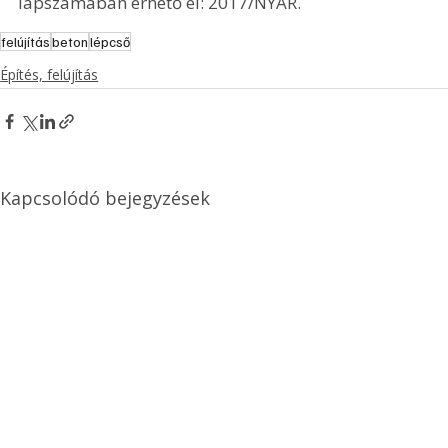
lapszámában érhető el: 2017/NYÁR.
felújítás
beton
lépcső
Építés, felújítás
Kapcsolódó bejegyzések