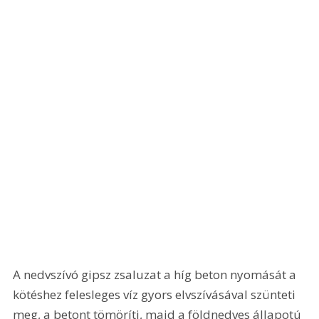
A nedvszívó gipsz zsaluzat a híg beton nyomását a 
kötéshez felesleges víz gyors elvszívásával szünteti 
meg, a betont tömöríti, majd a földnedves állapotú 