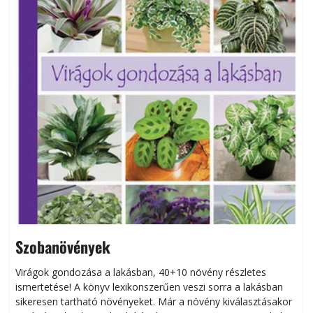
Szobanövények
Virágok gondozása a lakásban, 40+10 növény részletes
ismertetése! A könyv lexikonszerűen veszi sorra a lakásban
s
sikeresen tart­ha­tó növényeket. Már a növény kiválasztásakor
h