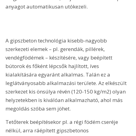
anyagot automatikusan utókezeli.
A gipszbeton technológia kisebb-nagyobb 
szerkezeti elemek – pl. gerendák, pillérek, 
vendégfödémek – készítésére, vagy beépített 
bútorok és főként lépcsők hajlított, íves 
kialakítására egyaránt alkalmas. Talán ez a 
leglátványosabb alkalmazási területe. Az elkészült 
szerkezet kis önsúlya révén (120-150 kg/m2) olyan 
helyzetekben is kiválóan alkalmazható, ahol más 
megoldás szóba sem jöhet.
Tetőterek beépítésekor pl. a régi födém cseréje 
nélkül, arra ráépített gipszbetonos 