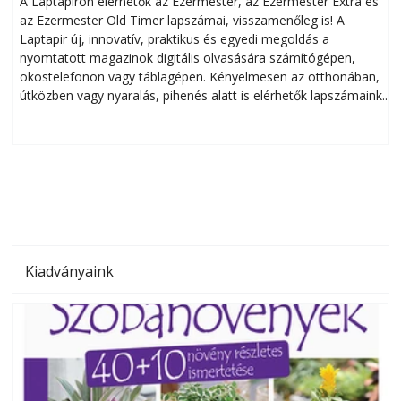
A Laptapiron elérhetők az Ezermester, az Ezermester Extra és
az Ezermester Old Timer lapszámai, visszamenőleg is! A
Laptapir új, innovatív, praktikus és egyedi megoldás a
L
nyomtatott magazinok digitális olvasására számítógépen,
okostelefonon vagy táblagépen. Kényelmesen az otthonában,
útközben vagy nyaralás, pihenés alatt is elérhetők lapszámaink.
ú
Bárhol, bármikor, akár külföldön élve vagy dolgozva is
B
olvashatók az Ezermester lapszámai. A Laptapir kényelmes
megoldás, mert: – t
Kiadványaink