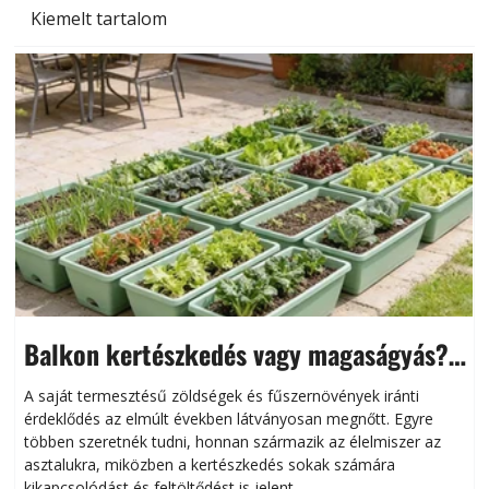
Kiemelt tartalom
Balkon kertészkedés vagy magaságyás?
Helytakarékos kertészkedés
A saját termesztésű zöldségek és fűszernövények iránti
érdeklődés az elmúlt években látványosan megnőtt. Egyre
többen szeretnék tudni, honnan származik az élelmiszer az
l
asztalukra, miközben a kertészkedés sokak számára
kikapcsolódást és feltöltődést is jelent.
é