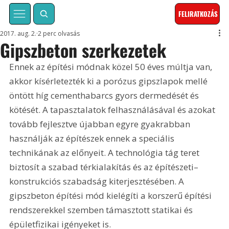
FELIRATKOZÁS
2017. aug. 2.
2 perc olvasás
Gipszbeton szerkezetek
Ennek az építési módnak közel 50 éves múltja van, 
akkor kísérletezték ki a porózus gipszlapok mellé 
öntött híg cementhabarcs gyors dermedését és 
kötését. A tapasztalatok felhasználásával és azokat 
tovább fejlesztve újabban egyre gyakrabban 
használják az építészek ennek a speciális 
technikának az előnyeit. A technológia tág teret 
biztosít a szabad térkialakítás és az építészeti–
konstrukciós szabadság kiterjesztésében. A 
gipszbeton építési mód kielégíti a korszerű építési 
rendszerekkel szemben támasztott statikai és 
épületfizikai igényeket is.