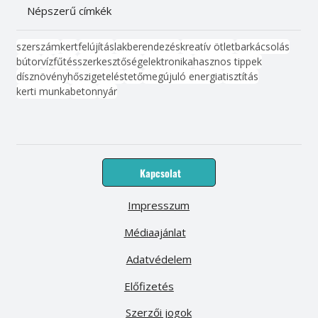
Népszerű címkék
szerszám
kert
felújítás
lakberendezés
kreatív ötlet
barkácsolás
bútor
víz
fűtés
szerkesztőség
elektronika
hasznos tippek
dísznövény
hőszigetelés
tető
megújuló energia
tisztítás
kerti munka
beton
nyár
Kapcsolat
Impresszum
Médiaajánlat
Adatvédelem
Előfizetés
Szerzői jogok