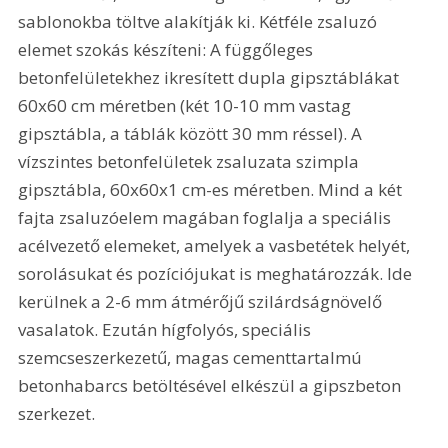
sablonokba töltve alakítják ki. Kétféle zsaluzó 
elemet szokás készíteni: A függőleges 
betonfelületekhez ikresített dupla gipsztáblákat 
60x60 cm méretben (két 10-10 mm vastag 
gipsztábla, a táblák között 30 mm réssel). A 
vízszintes betonfelületek zsaluzata szimpla 
gipsztábla, 60x60x1 cm-es méretben. Mind a két 
fajta zsaluzóelem magában foglalja a speciális 
acélvezető elemeket, amelyek a vasbetétek helyét, 
sorolásukat és pozíciójukat is meghatározzák. Ide 
kerülnek a 2-6 mm átmérőjű szilárdságnövelő 
vasalatok. Ezután hígfolyós, speciális 
szemcseszerkezetű, magas cementtartalmú 
betonhabarcs betöltésével elkészül a gipszbeton 
szerkezet.