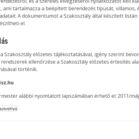
endezésről, és a szerelés elvégzéséről nyilatkozatot kell kiáll
k, ami tartalmazza a beépített berendezés típusát, villamos, 
adatait. A dokumentumot a Szakosztály által készített listán
szítheti el. 
lás
a Szakosztály előzetes tájékoztatásával, igény szerint bevon
 rendszerek ellenőrzése a Szakosztály előzetes értesítés ala
násával történik.
isz.hu
ermester alábbi nyomtatott lapszámában érhető el: 2011/máj
szivattyú