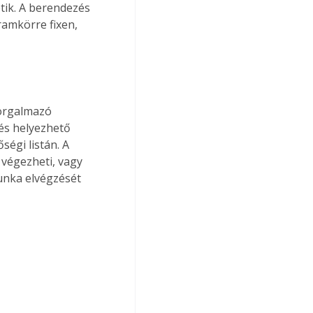
tik. A berendezés 
ramkörre fixen, 
forgalmazó 
és helyezhető 
ségi listán. A 
 végezheti, vagy 
unka elvégzését 