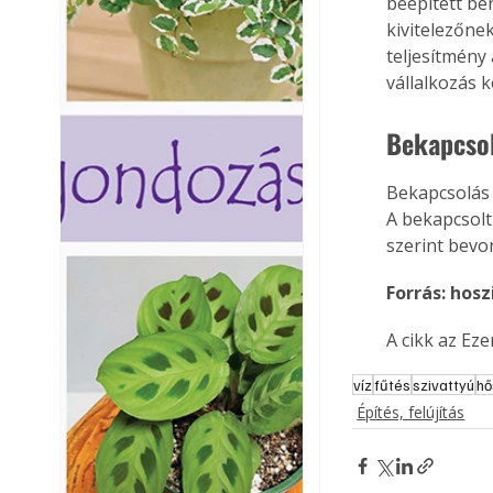
beépített ber
kivitelezőne
teljesítmény 
vállalkozás ké
Bekapcso
Bekapcsolás 
A bekapcsolt
szerint bevo
Forrás: hosz
A cikk az Ez
víz
fűtés
szivattyú
hő
Építés, felújítás