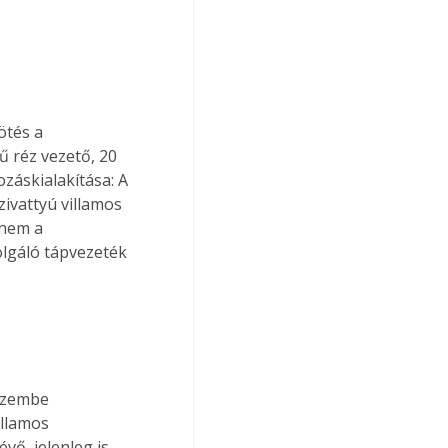
ötés a 
 réz vezető, 20 
záskialakítása: A 
ivattyú villamos 
 nem a 
olgáló tápvezeték 
üzembe 
llamos 
vő, jelenleg is 