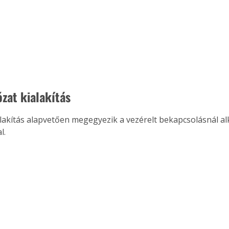
ózat kialakítás
alakítás alapvetően megegyezik a vezérelt bekapcsolásnál al
l. 