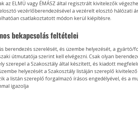
sak az ELMÜ vagy ÉMÁSZ által regisztrált kivitelezők végezhe
elosztó vezérlőberendezésével a vezérelt elosztó hálózati á
hatóan csatlakoztatott módon kerül kiépítésre.
mos bekapcsolás feltételei
ús berendezés szerelését, és üzembe helyezését, a gyártó/
szaki útmutatója szerint kell elvégezni. Csak olyan berendez
 szerepel a Szakosztály által készített, és kiadott megfelelő
zembe helyezését a Szakosztály listáján szereplő kivitelező
zik a listán szereplő forgalmazó írásos engedélyével, és a m
al igazolja 