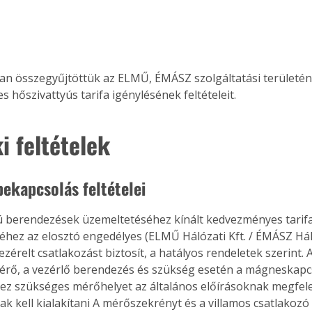
an összegyűjtöttük az ELMŰ, ÉMÁSZ szolgáltatási területén
 hőszivattyús tarifa igénylésének feltételeit.
i feltételek
bekapcsolás feltételei
ú berendezések üzemeltetéséhez kínált kedvezményes tarifa
éhez az elosztó engedélyes (ELMŰ Hálózati Kft. / ÉMÁSZ Háló
zérelt csatlakozást biztosít, a hatályos rendeletek szerint. A
rő, a vezérlő berendezés és szükség esetén a mágneskapc
ez szükséges mérőhelyet az általános előírásoknak megfel
ak kell kialakítani A mérőszekrényt és a villamos csatlakoz