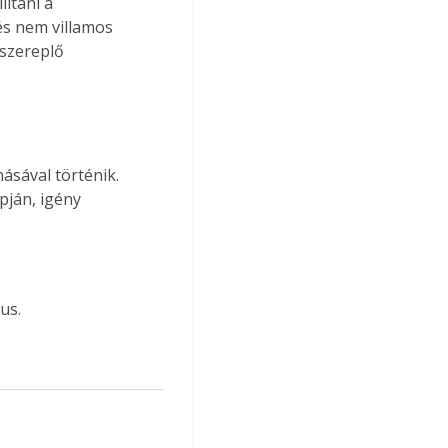
ítani a 
és nem villamos 
 szereplő 
ásával történik. 
pján, igény 
us.