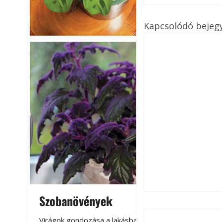
Kapcsolódó bejeg
Szobanövények
Virágoskert: k
teraszon, laká
Virágok gondozása a lakásban,