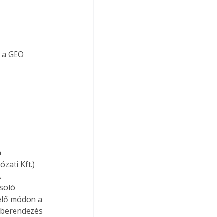
 a GEO 
 
zati Kft.) 
 
soló 
elő módon a 
ó berendezés 