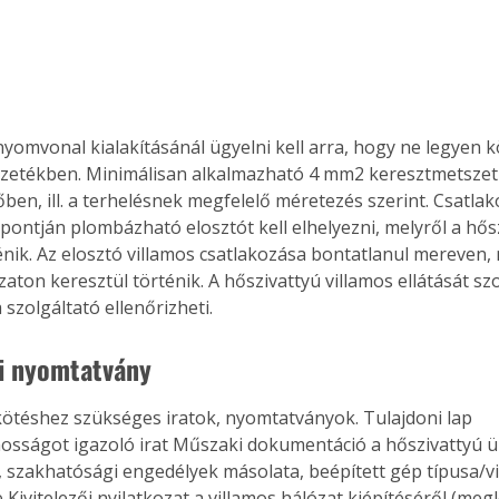
Együtt jobban megéri!
Bővebb információ itt!
nyomvonal kialakításánál ügyelni kell arra, hogy ne legyen k
k az
Együtt jobban megéri! A
zetékben. Minimálisan alkalmazható 4 mm2 keresztmetszetű
mester
könyvek tetszőleges
en, ill. a terhelésnek megfelelő méretezés szerint. Csatlako
er Old
párosítással kedvezményes
pontján plombázható elosztót kell elhelyezni, melyről a hősz
áron, 0 Ft postaköltséggel
ptapir új,
megrendelhetők!
ténik. Az elosztó villamos csatlakozása bontatlanul mereven,
és egyedi
aton keresztül történik. A hőszivattyú villamos ellátását sz
tt
a szolgáltató ellenőrizheti. 
lvasására
elefonon
i nyomtatvány 
nyelmesen
ben vagy
ötéshez szükséges iratok, nyomtatványok. Tulajdoni lap 
t is
osságot igazoló irat Műszaki dokumentáció a hőszivattyú 
. Bárhol,
, szakhatósági engedélyek másolata, beépített gép típusa/vi
ön élve
 Kivitelezői nyilatkozat a villamos hálózat kiépítéséről (meglé
ashatók az