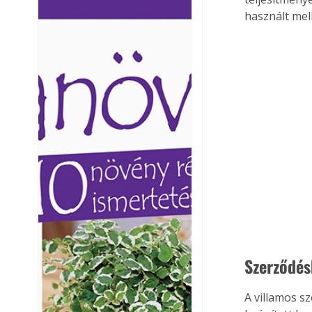
Ezermester lapszámai. A
Ezermester lapszámai
használt mell
Laptapir kényelmes megoldás,
Laptapir kényelmes 
mert: – t
mert: – t
Szerződés
A villamos sz