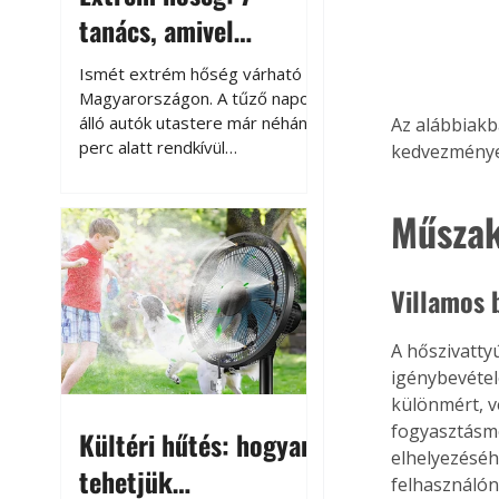
tanács, amivel
megóvhatjuk
Ismét extrém hőség várható
autónkat a nyári
Magyarországon. A tűző napon
álló autók utastere már néhány
Az alábbiakb
károktól
perc alatt rendkívül
kedvezményes
felmelegszik, és rövid időn belül
akár a 60-70 °C-ot is
Műszak
megközelítheti. Ez nemcsak a
beszállást teszi kellemetlenné,
hanem az autó állapotára és a
Villamos 
benne hagyott tárgyakra is
káros hatással lehet. Néhány
egyszerű óvintézkedéssel
A hőszivatty
azonban jelentősen
igénybevétel
csökkenthetjük a hőség káros
különmért, ve
hatásait.
fogyasztásmé
Kültéri hűtés: hogyan
elhelyezéséh
tehetjük
felhasználón