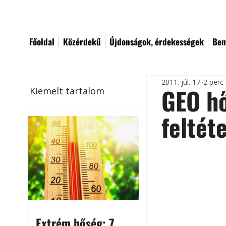
Főoldal
Közérdekű
Újdonságok, érdekességek
Bem
2011. júl. 17.
2 perc
GEO hő
Kiemelt tartalom
feltéte
Extrém hőség: 7