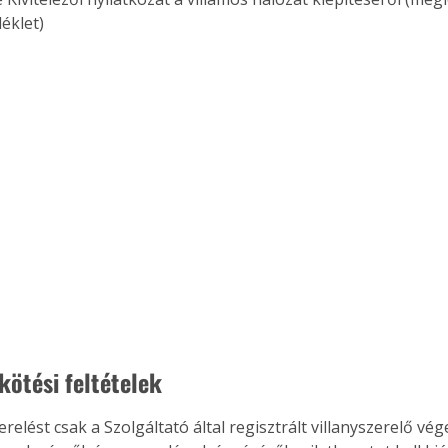
. A
éklet)
megoldás,
kötési feltételek 
erelést csak a Szolgáltató által regisztrált villanyszerelő vége