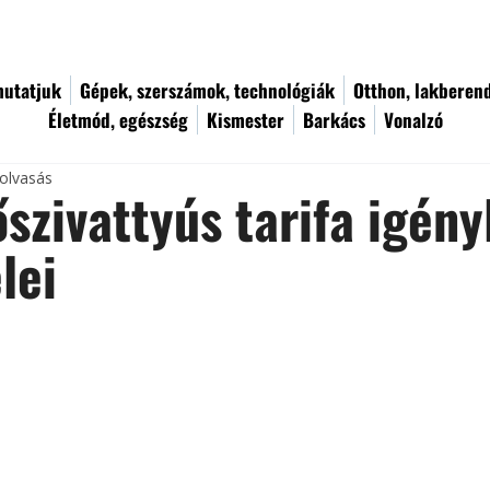
utatjuk
Gépek, szerszámok, technológiák
Otthon, lakberen
Életmód, egészség
Kismester
Barkács
Vonalzó
 olvasás
szivattyús tarifa igén
lei