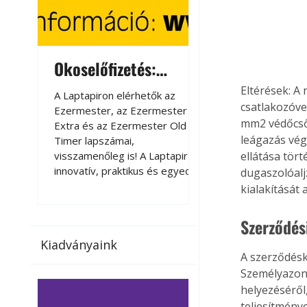
Okoselőfizetés:
Okoselőfizetés
Ezermester Extra
Eltérések: A 
A Laptapiron elérhetők az
A Laptapiron elérhető
csatlakozóve
Ezermester, az Ezermester
Ezermester, az Ezer
mm2 védőcsőb
Extra és az Ezermester Old
Extra és az Ezermest
leágazás vég
Timer lapszámai,
Timer lapszámai,
visszamenőleg is! A Laptapir új,
visszamenőleg is! A La
ellátása tör
innovatív, praktikus és egyedi
innovatív, praktikus 
dugaszolóaljz
megoldás a nyomtatott
megoldás a nyomtato
kialakítását 
magazinok digitális olvasására
magazinok digitális o
számítógépen, okostelefonon
számítógépen, okost
Szerződés
vagy táblagépen. Kényelmesen
vagy táblagépen. Ké
Kiadványaink
az otthonában, útközben vagy
az otthonában, útköz
A szerződésk
nyaralás, pihenés alatt is
nyaralás, pihenés alat
Személyazon
elérhetők lapszámaink. Bárhol,
elérhetők lapszámaink
helyezéséről
bármikor, akár külföldön élve
bármikor, akár külföld
teljesítménye
vagy dolgozva is olvashatók az
vagy dolgozva is olv