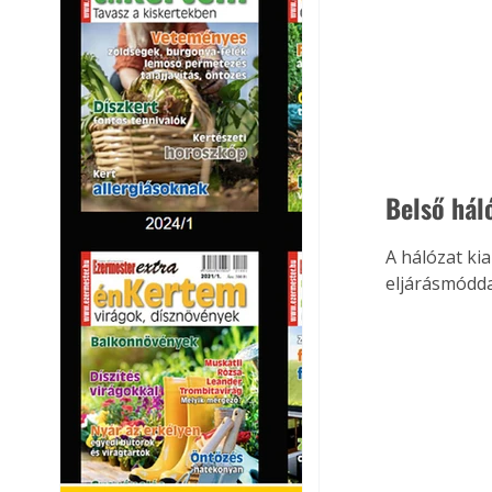
Belső hál
A hálózat ki
eljárásmódda