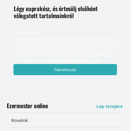
Légy naprakész, és értesülj elsőként
válogatott tartalmainkról
E-mail cím
*
Igen, szeretnék feliratkozni, és elfogadom az 
adatkezelést. 
Adatvédelmi tájékoztató
Feliratkozás
Ezermester online
Lap tetejére
Rovatok