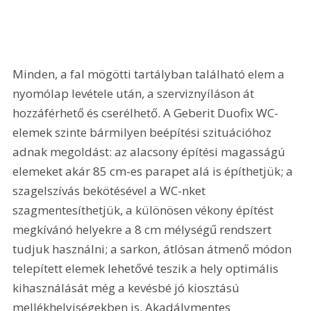
Minden, a fal mögötti tartályban található elem a 
nyomólap levétele után, a szerviznyíláson át 
hozzáférhető és cserélhető. A Geberit Duofix WC-
elemek szinte bármilyen beépítési szituációhoz 
adnak megoldást: az alacsony építési magasságú 
elemeket akár 85 cm-es parapet alá is építhetjük; a 
szagelszívás bekötésével a WC-nket 
szagmentesíthetjük, a különösen vékony építést 
megkívánó helyekre a 
8 cm
 mélységű rendszert 
tudjuk használni; a sarkon, átlósan átmenő módon 
telepített elemek lehetővé teszik a hely optimális 
kihasználását még a kevésbé jó kiosztású 
mellékhelyiségekben is. Akadálymentes 