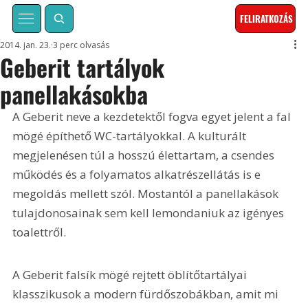
FELIRATKOZÁS
2014. jan. 23.
3 perc olvasás
Geberit tartályok
panellakásokba
A Geberit neve a kezdetektől fogva egyet jelent a fal 
mögé építhető WC-tartályokkal. A kulturált 
megjelenésen túl a hosszú élettartam, a csendes 
működés és a folyamatos alkatrészellátás is e 
megoldás mellett szól. Mostantól a panellakások 
tulajdonosainak sem kell lemondaniuk az igényes 
toalettről.
A Geberit falsík mögé rejtett öblítőtartályai 
klasszikusok a modern fürdőszobákban, amit mi 