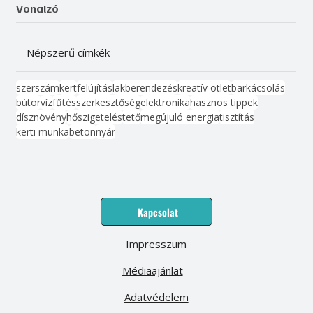
Vonalzó
Népszerű címkék
szerszám
kert
felújítás
lakberendezés
kreatív ötlet
barkácsolás
bútor
víz
fűtés
szerkesztőség
elektronika
hasznos tippek
dísznövény
hőszigetelés
tető
megújuló energia
tisztítás
kerti munka
beton
nyár
Kapcsolat
Impresszum
Médiaajánlat
Adatvédelem