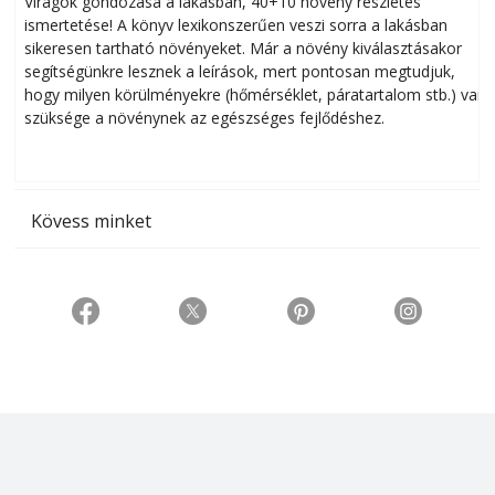
Virágok gondozása a lakásban, 40+10 növény részletes
ismertetése! A könyv lexikonszerűen veszi sorra a lakásban
s
sikeresen tart­ha­tó növényeket. Már a növény kiválasztásakor
h
segítségünkre lesznek a leírások, mert pontosan megtudjuk,
k
hogy milyen körülményekre (hőmérséklet, páratartalom stb.) van
szüksége a növénynek az egészséges fejlődéshez.
t
Kövess minket