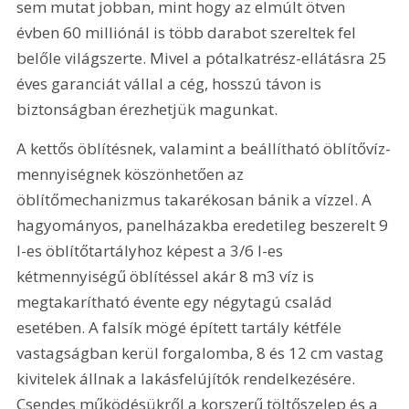
sem mutat jobban, mint hogy az elmúlt ötven 
évben 60 milliónál is több darabot szereltek fel 
belőle világszerte. Mivel a pótalkatrész-ellátásra 25 
éves garanciát vállal a cég, hosszú távon is 
biztonságban érezhetjük magunkat.
A kettős öblítésnek, valamint a beállítható öblítővíz-
mennyiségnek köszönhetően az 
öblítőmechanizmus takarékosan bánik a vízzel. A 
hagyományos, panelházakba eredetileg beszerelt 9 
l-es öblítőtartályhoz képest a 3/6 l-es 
kétmennyiségű öblítéssel akár 
8 m3
 víz is 
megtakarítható évente egy négytagú család 
esetében. A falsík mögé épített tartály kétféle 
vastagságban kerül forgalomba, 8 és 
12 cm
 vastag 
kivitelek állnak a lakásfelújítók rendelkezésére. 
Csendes működésükről a korszerű töltőszelep és a 