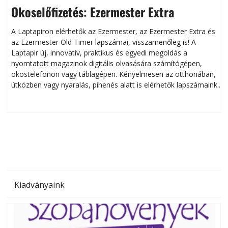
Okoselőfizetés: Ezermester Extra
A Laptapiron elérhetők az Ezermester, az Ezermester Extra és
az Ezermester Old Timer lapszámai, visszamenőleg is! A
Laptapir új, innovatív, praktikus és egyedi megoldás a
L
nyomtatott magazinok digitális olvasására számítógépen,
okostelefonon vagy táblagépen. Kényelmesen az otthonában,
útközben vagy nyaralás, pihenés alatt is elérhetők lapszámaink.
ú
Bárhol, bármikor, akár külföldön élve vagy dolgozva is
B
olvashatók az Ezermester lapszámai. A Laptapir kényelmes
megoldás, mert: – t
Kiadványaink