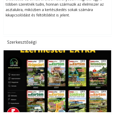
többen szeretnék tudni, honnan származik az élelmiszer az
l
asztalukra, miközben a kertészkedés sokak számára
kikapcsolódást és feltöltődést is jelent.
é
d
Szerkesztőségi