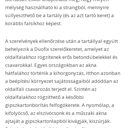
mélység használható ki a strangból, mennyire 
süllyeszthető be a tartály (és az azt tartó keret) a 
korábbi falsíkhoz képest.
A szerelvények ellenőrzése után a tartállyal együtt 
behelyezik a Duofix szerelőkeretet, amelyet az 
oldalfalakhoz rögzítenek erős betondübelekkel és 
csavarokkal. Egyes országokban az akna 
hátfalához történik a kihorgonyzás, itthon azonban 
a beépítési környezet sajátosságaiból adódóan az 
oldalfali csavarozás terjedt el. Szintén az 
oldalfalakhoz rögzíthető a későbbi 
gipszkartonborítás felfogókerete. A nyomólap, a 
kifolyócső, az elszívócsonk és a műszaki akna 
ajtaját a gipszkartonlapból kivágják, kiszúrják. 