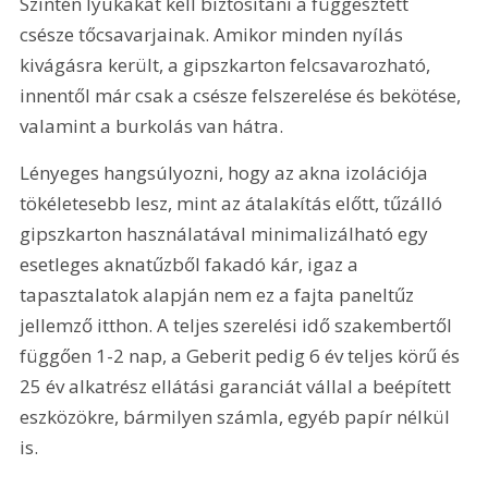
Szintén lyukakat kell biztosítani a függesztett 
csésze tőcsavarjainak. Amikor minden nyílás 
kivágásra került, a gipszkarton felcsavarozható, 
innentől már csak a csésze felszerelése és bekötése, 
valamint a burkolás van hátra. 
Lényeges hangsúlyozni, hogy az akna izolációja 
tökéletesebb lesz, mint az átalakítás előtt, tűzálló 
gipszkarton használatával minimalizálható egy 
esetleges aknatűzből fakadó kár, igaz a 
tapasztalatok alapján nem ez a fajta paneltűz 
jellemző itthon. A teljes szerelési idő szakembertől 
függően 1-2 nap, a Geberit pedig 6 év teljes körű és 
25 év alkatrész ellátási garanciát vállal a beépített 
eszközökre, bármilyen számla, egyéb papír nélkül 
is.