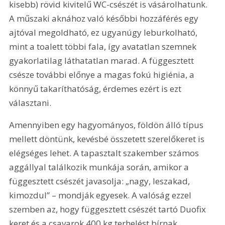
kisebb) rövid kivitelű WC-csészét is vásárolhatunk. 
A műszaki aknához való későbbi hozzáférés egy 
ajtóval megoldható, ez ugyanúgy leburkolható, 
mint a toalett többi fala, így avatatlan szemnek 
gyakorlatilag láthatatlan marad. A függesztett 
csésze további előnye a magas fokú higiénia, a 
könnyű takaríthatóság, érdemes ezért is ezt 
választani.
Amennyiben egy hagyományos, földön álló típus 
mellett döntünk, kevésbé összetett szerelőkeret is 
elégséges lehet. A tapasztalt szakember számos 
aggállyal találkozik munkája során, amikor a 
függesztett csészét javasolja: „nagy, leszakad, 
kimozdul” – mondják egyesek. A valóság ezzel 
szemben az, hogy függesztett csészét tartó Duofix 
keret és a csavarok 
400 kg
 terhelést bírnak, 