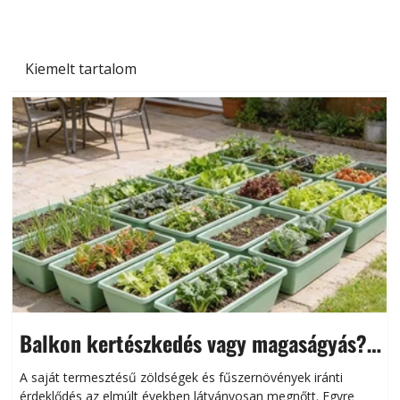
Kiemelt tartalom
Balkon kertészkedés vagy magaságyás?
Helytakarékos kertészkedés
A saját termesztésű zöldségek és fűszernövények iránti
érdeklődés az elmúlt években látványosan megnőtt. Egyre