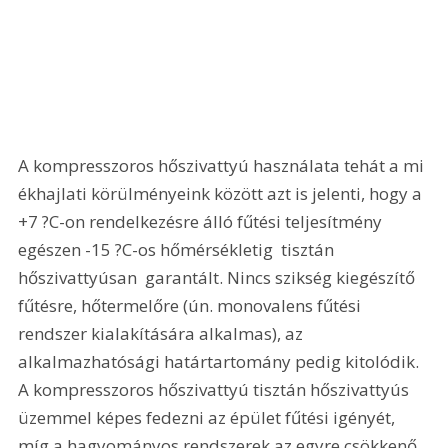
A kompresszoros hőszivattyú használata tehát a mi 
ékhajlati körülményeink között azt is jelenti, hogy a 
+7 ?C-on rendelkezésre álló fűtési teljesítmény 
egészen -15 ?C-os hőmérsékletig  tisztán 
hőszivattyúsan  garantált. Nincs szikség kiegészítő 
fűtésre, hőtermelőre (ún. monovalens fűtési 
rendszer kialakítására alkalmas), az 
alkalmazhatósági határtartomány pedig kitolódik. 
A kompresszoros hőszivattyú tisztán hőszivattyús 
üzemmel képes fedezni az épület fűtési igényét, 
míg a hagyományos rendszerek az egyre csökkenő 