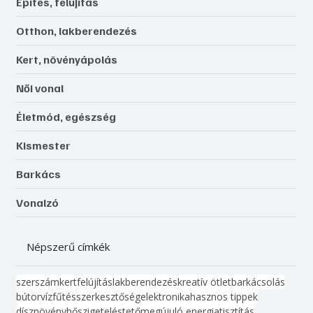
Építés, felújítás
Otthon, lakberendezés
Kert, növényápolás
Női vonal
Életmód, egészség
Kismester
Barkács
Vonalzó
Népszerű címkék
szerszám
kert
felújítás
lakberendezés
kreatív ötlet
barkácsolás
bútor
víz
fűtés
szerkesztőség
elektronika
hasznos tippek
dísznövény
hőszigetelés
tető
megújuló energia
tisztítás