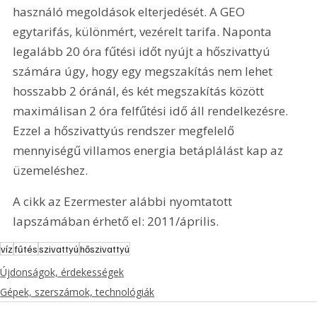
használó megoldások elterjedését. A GEO 
egytarifás, különmért, vezérelt tarifa. Naponta 
legalább 20 óra fűtési időt nyújt a hőszivattyú 
számára úgy, hogy egy megszakítás nem lehet 
hosszabb 2 óránál, és két megszakítás között 
maximálisan 2 óra felfűtési idő áll rendelkezésre. 
Ezzel a hőszivattyús rendszer megfelelő 
mennyiségű villamos energia betáplálást kap az 
üzemeléshez.
A cikk az Ezermester alábbi nyomtatott 
lapszámában érhető el: 2011/április.
víz
fűtés
szivattyú
hőszivattyú
Újdonságok, érdekességek
Gépek, szerszámok, technológiák