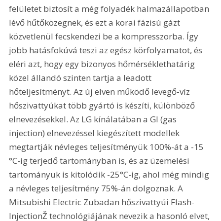
felületet biztosít a még folyadék halmazállapotban 
lévő hűtőközegnek, és ezt a korai fázisú gázt 
közvetlenül fecskendezi be a kompresszorba. Így 
jobb hatásfokúvá teszi az egész körfolyamatot, és 
eléri azt, hogy egy bizonyos hőmérséklethatárig 
közel állandó szinten tartja a leadott 
hőteljesítményt. Az új elven működő levegő-víz 
hőszivattyúkat több gyártó is készíti, különböző 
elnevezésekkel. Az LG kínálatában a GI (gas 
injection) elnevezéssel kiegészített modellek 
megtartják névleges teljesítményük 100%-át a -15 
°C-ig terjedő tartományban is, és az üzemelési 
tartományuk is kitolódik -25°C-ig, ahol még mindig 
a névleges teljesítmény 75%-án dolgoznak. A 
Mitsubishi Electric Zubadan hőszivattyúi Flash-
InjectionŽ technológiájának nevezik a hasonló elvet, 