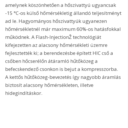
amelynek köszönhetően a hőszivattyú ugyancsak 
-15 °C-os külső hőmérsékletig állandó teljesítményt 
ad le. Hagyományos hőszivattyúk ugyanezen 
hőmérsékletnél már maximum 60%-os hatásfokkal 
működnek. A Flash-InjectionŽ technológiát 
kifejezetten az alacsony hőmérsékleti üzemre 
fejlesztették ki; a berendezésbe épített HIC cső a 
csőben hőcserélőn átáramló hűtőközeg a 
befecskendező csonkon is bejut a kompresszorba. 
A kettős hűtőközeg-bevezetés így nagyobb áramlás 
biztosít alacsony hőmérsékleten, illetve 
hidegindításkor.