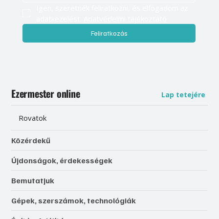
Igen, szeretnék feliratkozni, és elfogadom az 
adatkezelést. 
Adatvédelmi tájékoztató
Feliratkozás
Ezermester online
Lap tetejére
Rovatok
Közérdekű
Újdonságok, érdekességek
Bemutatjuk
Gépek, szerszámok, technológiák