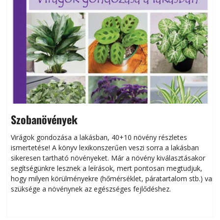
Szobanövények
Virágok gondozása a lakásban, 40+10 növény részletes
ismertetése! A könyv lexikonszerűen veszi sorra a lakásban
s
sikeresen tart­ha­tó növényeket. Már a növény kiválasztásakor
h
segítségünkre lesznek a leírások, mert pontosan megtudjuk,
k
hogy milyen körülményekre (hőmérséklet, páratartalom stb.) van
szüksége a növénynek az egészséges fejlődéshez.
t