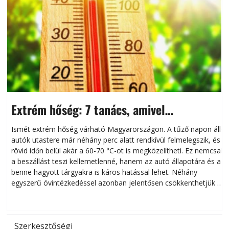
Extrém hőség: 7 tanács, amivel
megóvhatjuk autónkat a nyári károktól
Ismét extrém hőség várható Magyarországon. A tűző napon álló
autók utastere már néhány perc alatt rendkívül felmelegszik, és
rövid időn belül akár a 60-70 °C-ot is megközelítheti. Ez nemcsak
n
a beszállást teszi kellemetlenné, hanem az autó állapotára és a
benne hagyott tárgyakra is káros hatással lehet. Néhány
egyszerű óvintézkedéssel azonban jelentősen csökkenthetjük a
hőség káros hatásait.
l
Szerkesztőségi