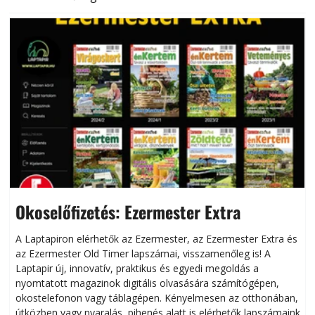
Okoselőfizetés: Ezermester Extra
A Laptapiron elérhetők az Ezermester, az Ezermester Extra és
az Ezermester Old Timer lapszámai, visszamenőleg is! A
Laptapir új, innovatív, praktikus és egyedi megoldás a
L
nyomtatott magazinok digitális olvasására számítógépen,
okostelefonon vagy táblagépen. Kényelmesen az otthonában,
útközben vagy nyaralás, pihenés alatt is elérhetők lapszámaink.
ú