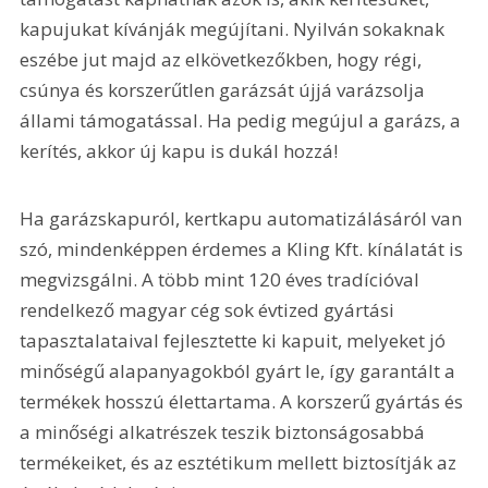
kapujukat kívánják megújítani. Nyilván sokaknak 
eszébe jut majd az elkövetkezőkben, hogy régi, 
csúnya és korszerűtlen garázsát újjá varázsolja 
állami támogatással. Ha pedig megújul a garázs, a 
kerítés, akkor új kapu is dukál hozzá!
Ha garázskapuról, kertkapu automatizálásáról van 
szó, mindenképpen érdemes a Kling Kft. kínálatát is 
megvizsgálni. A több mint 120 éves tradícióval 
rendelkező magyar cég sok évtized gyártási 
tapasztalataival fejlesztette ki kapuit, melyeket jó 
minőségű alapanyagokból gyárt le, így garantált a 
termékek hosszú élettartama. A korszerű gyártás és 
a minőségi alkatrészek teszik biztonságosabbá 
termékeiket, és az esztétikum mellett biztosítják az 