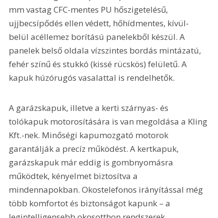
mm vastag CFC-mentes PU hőszigetelésű, 
ujjbecsípődés ellen védett, hőhídmentes, kívül-
belül acéllemez borítású panelekből készül. A 
panelek belső oldala vízszintes bordás mintázatú, 
fehér színű és stukkó (kissé rücskös) felületű. A 
kapuk húzórugós vasalattal is rendelhetők.
A garázskapuk, illetve a kerti szárnyas- és 
tolókapuk motorosítására is van megoldása a Kling 
Kft.-nek. Minőségi kapumozgató motorok 
garantálják a precíz működést. A kertkapuk, 
garázskapuk már eddig is gombnyomásra 
működtek, kényelmet biztosítva a 
mindennapokban. Okostelefonos irányítással még 
több komfortot és biztonságot kapunk – a 
legintelligensebb okosotthon rendszerek 