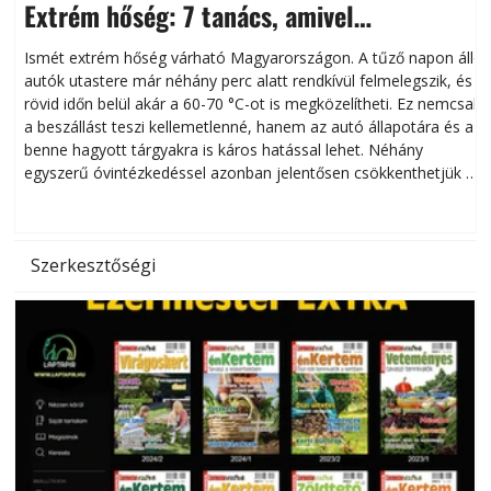
Extrém hőség: 7 tanács, amivel
megóvhatjuk autónkat a nyári károktól
Ismét extrém hőség várható Magyarországon. A tűző napon álló
autók utastere már néhány perc alatt rendkívül felmelegszik, és
rövid időn belül akár a 60-70 °C-ot is megközelítheti. Ez nemcsak
n
a beszállást teszi kellemetlenné, hanem az autó állapotára és a
benne hagyott tárgyakra is káros hatással lehet. Néhány
egyszerű óvintézkedéssel azonban jelentősen csökkenthetjük a
hőség káros hatásait.
l
Szerkesztőségi