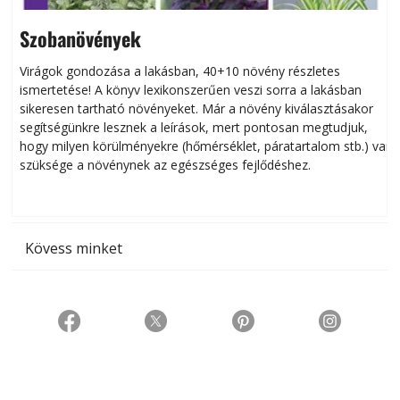
Szobanövények
Virágok gondozása a lakásban, 40+10 növény részletes
ismertetése! A könyv lexikonszerűen veszi sorra a lakásban
s
sikeresen tart­ha­tó növényeket. Már a növény kiválasztásakor
h
segítségünkre lesznek a leírások, mert pontosan megtudjuk,
k
hogy milyen körülményekre (hőmérséklet, páratartalom stb.) van
szüksége a növénynek az egészséges fejlődéshez.
t
Kövess minket