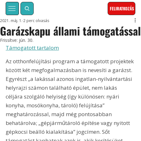
FELIRATKOZÁS
2021. máj. 1.
2 perc olvasás
Garázskapu állami támogatással
Frissítve:
jún. 30.
Támogatott tartalom
Az otthonfelújítási program a támogatott projektek 
között két megfogalmazásban is nevesíti a garázst. 
Egyrészt „a lakással azonos ingatlan-nyilvántartási 
helyrajzi számon található épület, nem lakás 
céljára szolgáló helyiség (így különösen: nyári 
konyha, mosókonyha, tároló) felújítása” 
meghatározással, majd még pontosabban 
behatárolva; „gépjárműtároló építése vagy nyitott 
gépkocsi beálló kialakítása” jogcímen. Sőt 
támogatást kaphatnak azok is, akik kerítésüket, 