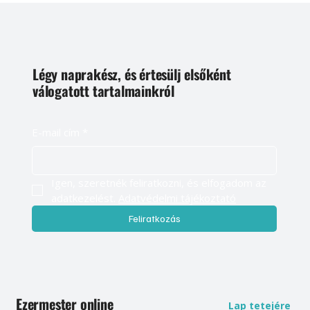
Légy naprakész, és értesülj elsőként
válogatott tartalmainkról
E-mail cím
*
Igen, szeretnék feliratkozni, és elfogadom az 
adatkezelést. 
Adatvédelmi tájékoztató
Feliratkozás
Ezermester online
Lap tetejére