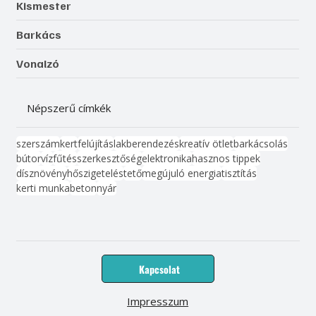
Kismester
Barkács
Vonalzó
Népszerű címkék
szerszám
kert
felújítás
lakberendezés
kreatív ötlet
barkácsolás
bútor
víz
fűtés
szerkesztőség
elektronika
hasznos tippek
dísznövény
hőszigetelés
tető
megújuló energia
tisztítás
kerti munka
beton
nyár
Kapcsolat
Impresszum