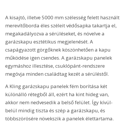
A kisajtó, illetve 5000 mm szélesség felett használt 
mereví­tőborda éles széleit védősapka takartja el, 
megakadályozva a sérüléseket, és növelve a 
garázskapu esztétikus megjelenését. A 
csapágyazott görgőknek köszönhetően a kapu 
műkö­dése igen csendes. A garázskapu panelek 
egymáshoz illesztése, csuklópánt-rendszere 
megóvja minden családtag kezét a sérüléstől.
A Kling garázskapu panelek fém borítása két 
különálló rétegből áll, ezért ha kint hideg van, 
akkor nem nedvesedik a belső felület. Így kívül-
belül mindig tiszta és szép a garázskapu, és 
többszörösére növekszik a panelek élettartama.