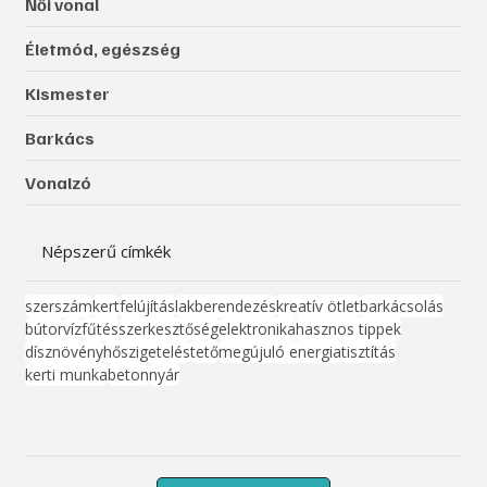
Női vonal
Életmód, egészség
Kismester
Barkács
Vonalzó
Népszerű címkék
szerszám
kert
felújítás
lakberendezés
kreatív ötlet
barkácsolás
bútor
víz
fűtés
szerkesztőség
elektronika
hasznos tippek
dísznövény
hőszigetelés
tető
megújuló energia
tisztítás
kerti munka
beton
nyár