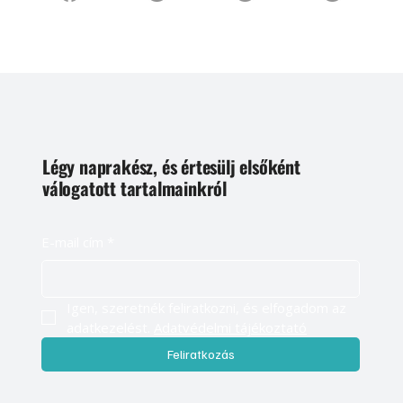
Légy naprakész, és értesülj elsőként
válogatott tartalmainkról
E-mail cím
*
Igen, szeretnék feliratkozni, és elfogadom az 
adatkezelést. 
Adatvédelmi tájékoztató
Feliratkozás