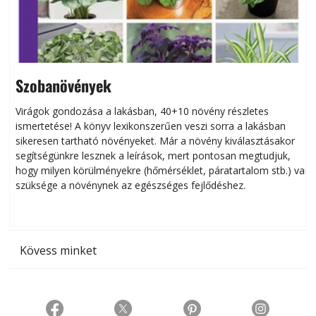
Szobanövények
Virágok gondozása a lakásban, 40+10 növény részletes
ismertetése! A könyv lexikonszerűen veszi sorra a lakásban
s
sikeresen tart­ha­tó növényeket. Már a növény kiválasztásakor
h
segítségünkre lesznek a leírások, mert pontosan megtudjuk,
k
hogy milyen körülményekre (hőmérséklet, páratartalom stb.) van
szüksége a növénynek az egészséges fejlődéshez.
t
Kövess minket