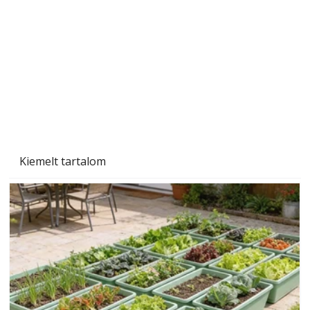
Tiszta homlokzat éveken át
Kiemelt tartalom