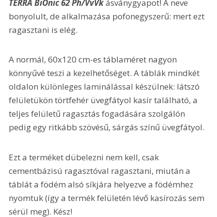
TERRA BiOnic 62 Ph/VvVk
 ásványgyapot! A neve 
bonyolult, de alkalmazása pofonegyszerű: mert ezt 
ragasztani is elég.
A normál, 60x120 cm-es táblaméret nagyon 
könnyűvé teszi a kezelhetőséget. A táblák mindkét 
oldalon különleges laminálással készülnek: látszó 
felületükön törtfehér üvegfátyol kasír található, a 
teljes felületű ragasztás fogadására szolgálón 
pedig egy ritkább szövésű, sárgás színű üvegfátyol.
Ezt a terméket dübelezni nem kell, csak 
cementbázisú ragasztóval ragasztani, miután a 
táblát a födém alsó síkjára helyezve a födémhez 
nyomtuk (így a termék felületén lévő kasírozás sem 
sérül meg). Kész!