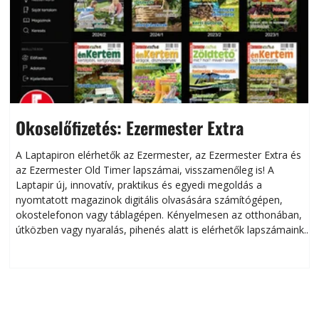
Okoselőfizetés: Ezermester Extra
A Laptapiron elérhetők az Ezermester, az Ezermester Extra és
az Ezermester Old Timer lapszámai, visszamenőleg is! A
Laptapir új, innovatív, praktikus és egyedi megoldás a
L
nyomtatott magazinok digitális olvasására számítógépen,
okostelefonon vagy táblagépen. Kényelmesen az otthonában,
útközben vagy nyaralás, pihenés alatt is elérhetők lapszámaink.
ú
Bárhol, bármikor, akár külföldön élve vagy dolgozva is
B
olvashatók az Ezermester lapszámai. A Laptapir kényelmes
megoldás, mert: – t