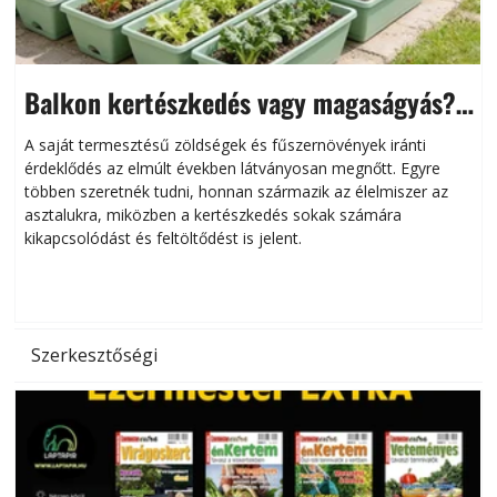
Balkon kertészkedés vagy magaságyás?
Helytakarékos kertészkedés
A saját termesztésű zöldségek és fűszernövények iránti
érdeklődés az elmúlt években látványosan megnőtt. Egyre
többen szeretnék tudni, honnan származik az élelmiszer az
l
asztalukra, miközben a kertészkedés sokak számára
kikapcsolódást és feltöltődést is jelent.
é
d
Szerkesztőségi