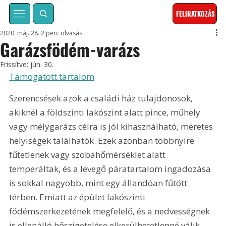
FELIRATKOZÁS
2020. máj. 28.
2 perc olvasás
Garázsfödém-varázs
Frissítve:
jún. 30.
Támogatott tartalom
Szerencsések azok a családi ház tulajdonosok, 
akiknél a földszinti lakószint alatt pince, műhely 
vagy mélygarázs célra is jól kihasználható, méretes 
helyiségek találhatók. Ezek azonban többnyire 
fűtetlenek vagy szobahőmérséklet alatt 
temperáltak, és a levegő páratartalom ingadozása 
is sokkal nagyobb, mint egy állandóan fűtött 
térben. Emiatt az épület lakószinti 
födémszerkezetének megfelelő, és a nedvességnek 
is ellenálló hőszigetelése elkerülhetetlenné válik.