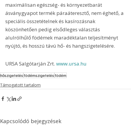
maximálisan egészség- és környezetbarát 
ásványgyapot termék páraáteresztő, nem éghető, a 
speciális összetételnek és kasírozásnak 
köszönhetően pedig elsődleges választás 
alulrólhűlő födémek maradéktalan teljesítményt 
nyújtó, és hosszú távú hő- és hangszigetelésére.
URSA Salgótarján Zrt. 
www.ursa.hu
hőszigetelés
födémszigetelés
födém
Támogatott tartalom
Kapcsolódó bejegyzések