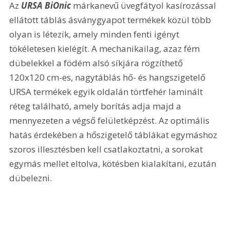
Az 
URSA BiOnic
 márkanevű üvegfátyol kasírozással 
ellátott táblás ásványgyapot termékek közül több 
olyan is létezik, amely minden fenti igényt 
tökéletesen kielégít. A mechanikailag, azaz fém 
dübelekkel a födém alsó síkjára rögzíthető 
120x120 cm-es, nagytáblás hő- és hangszigetelő 
URSA termékek egyik oldalán törtfehér laminált 
réteg található, amely borítás adja majd a 
mennyezeten a végső felületképzést. Az optimális 
hatás érdekében a hőszigetelő táblákat egymáshoz 
szoros illesztésben kell csatlakoztatni, a sorokat 
egymás mellet eltolva, kötésben kialakítani, ezután 
dübelezni.