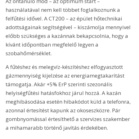
Az öntanuló mód – az optimum start – 
használatával nem kell többet foglalkoznunk a 
felfűtési idővel. A CT200 – az épület hőtechnikai 
adottságainak segítségével – kiszámolja mennyivel 
előbb szükséges a kazánnak bekapcsolnia, hogy a 
kívánt időpontban megfelelő legyen a 
szobahőmérséklet.
A fűtéshez és melegvíz-készítéshez elfogyasztott 
gázmennyiség kijelzése az energiamegtakarítást 
támogatja. Akár +5% ErP szerinti szezonális 
helyiségfűtési hatásfokhoz járul hozzá. A kazán 
meghibásodása esetén hibakódot küld a telefonra, 
azonnal értesítést kapunk az okoseszközre. Pár 
gombnyomással értesíthető a szervizes szakember 
a mihamarabb történő javítás érdekében.