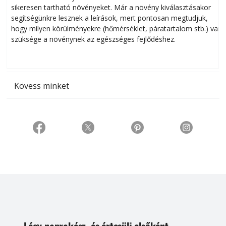
sikeresen tart­ha­tó növényeket. Már a növény kiválasztásakor
h
segítségünkre lesznek a leírások, mert pontosan megtudjuk,
k
hogy milyen körülményekre (hőmérséklet, páratartalom stb.) van
szüksége a növénynek az egészséges fejlődéshez.
t
Kövess minket