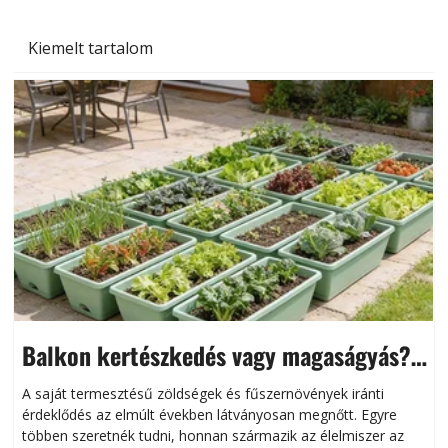
Kiemelt tartalom
Balkon kertészkedés vagy magaságyás?
Helytakarékos kertészkedés
A saját termesztésű zöldségek és fűszernövények iránti
érdeklődés az elmúlt években látványosan megnőtt. Egyre
többen szeretnék tudni, honnan származik az élelmiszer az
l