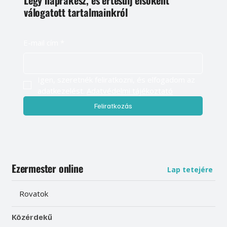
Légy naprakész, és értesülj elsőként
válogatott tartalmainkról
E-mail cím
*
Igen, szeretnék feliratkozni, és elfogadom az 
adatkezelést. 
Adatvédelmi tájékoztató
Feliratkozás
Ezermester online
Lap tetejére
Rovatok
Közérdekű