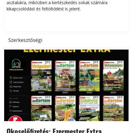
asztalukra, miközben a kertészkedés sokak számára
kikapcsolódást és feltöltődést is jelent.
é
d
Szerkesztőségi
Okoselőfizetés: Ezermester Extra