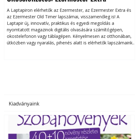
A Laptapiron elérhetők az Ezermester, az Ezermester Extra és
az Ezermester Old Timer lapszámai, visszamenőleg is! A
Laptapir új, innovatív, praktikus és egyedi megoldás a
L
nyomtatott magazinok digitális olvasására számítógépen,
okostelefonon vagy táblagépen. Kényelmesen az otthonában,
útközben vagy nyaralás, pihenés alatt is elérhetők lapszámaink.
ú
Bárhol, bármikor, akár külföldön élve vagy dolgozva is
B
olvashatók az Ezermester lapszámai. A Laptapir kényelmes
megoldás, mert: – t
Kiadványaink