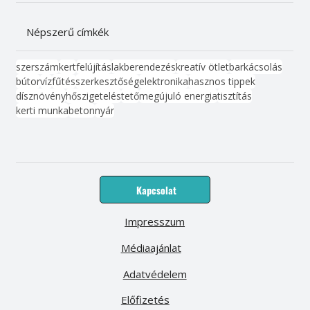
Népszerű címkék
szerszám
kert
felújítás
lakberendezés
kreatív ötlet
barkácsolás
bútor
víz
fűtés
szerkesztőség
elektronika
hasznos tippek
dísznövény
hőszigetelés
tető
megújuló energia
tisztítás
kerti munka
beton
nyár
Kapcsolat
Impresszum
Médiaajánlat
Adatvédelem
Előfizetés