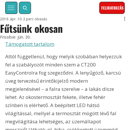
FELIRATKOZÁS
2019. ápr. 10.
2 perc olvasás
Fűtsünk okosan
Frissítve:
jún. 30.
Támogatott tartalom
Attól függetlenül, hogy melyik szobában helyezzük 
fel a szabályozót minden szem a CT200 
EasyControlra fog szegeződni. A lenyűgöző, karcsú 
üveg tervezésű érintőkijelző modern 
megjelenésével – a falra szerelve – a lakás dísze 
lehet. Az okostermosztát fekete, illetve fehér 
színben is elérhető. A beépített LED hátsó 
világítással, mellyel a termosztát mögött lévő fal 
megvilágítása lehetséges, az üzemállapot 
messziről látható; pl. hiba, csökkentett üzemmód, 