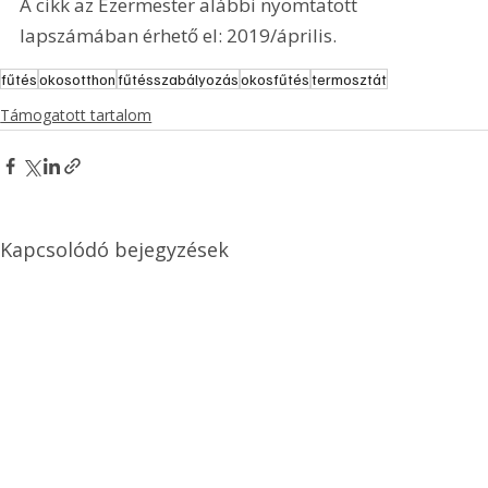
A cikk az Ezermester alábbi nyomtatott 
lapszámában érhető el: 2019/április.
fűtés
okosotthon
fűtésszabályozás
okosfűtés
termosztát
Támogatott tartalom
Kapcsolódó bejegyzések