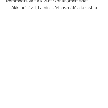
üzemmódra vált a kívánt szobahőmérséklet 
lecsökkentésével, ha nincs felhasználó a lakásban.