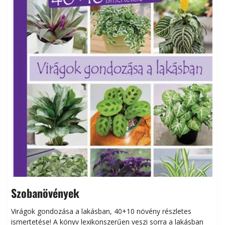
Szobanövények
Virágok gondozása a lakásban, 40+10 növény részletes
ismertetése! A könyv lexikonszerűen veszi sorra a lakásban
s