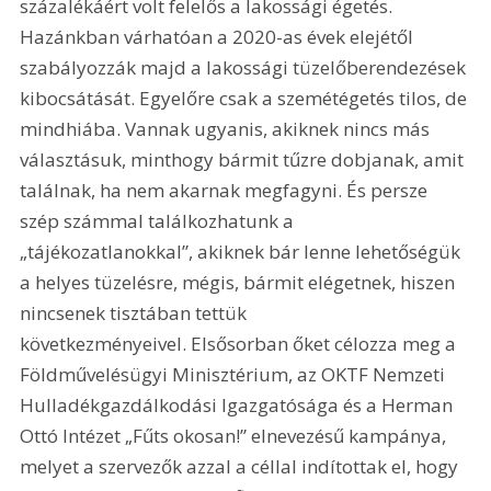
százalékáért volt felelős a lakossági égetés. 
Hazánkban várhatóan a 2020-as évek elejétől 
szabályozzák majd a lakossági tüzelőberendezések 
kibocsátását. Egyelőre csak a szemétégetés tilos, de 
mindhiába. Vannak ugyanis, akiknek nincs más 
választásuk, minthogy bármit tűzre dobjanak, amit 
találnak, ha nem akarnak megfagyni. És persze 
szép számmal találkozhatunk a 
„tájékozatlanokkal”, akiknek bár lenne lehetőségük 
a helyes tüzelésre, mégis, bármit elégetnek, hiszen 
nincsenek tisztában tettük 
következményeivel. Elsősorban őket célozza meg a 
Földművelésügyi Minisztérium, az OKTF Nemzeti 
Hulladékgazdálkodási Igazgatósága és a Herman 
Ottó Intézet „Fűts okosan!” elnevezésű kampánya, 
melyet a szervezők azzal a céllal indítottak el, hogy 