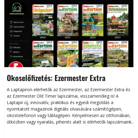
Okoselőfizetés: Ezermester Extra
A Laptapiron elérhetők az Ezermester, az Ezermester Extra és
az Ezermester Old Timer lapszámai, visszamenőleg is! A
Laptapir új, innovatív, praktikus és egyedi megoldás a
L
nyomtatott magazinok digitális olvasására számítógépen,
okostelefonon vagy táblagépen. Kényelmesen az otthonában,
útközben vagy nyaralás, pihenés alatt is elérhetők lapszámaink.
ú
Bárhol, bármikor, akár külföldön élve vagy dolgozva is
B
olvashatók az Ezermester lapszámai. A Laptapir kényelmes