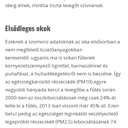
ideig élnek, mintha tiszta levegőt szívnának.
Elsődleges okok
Ezeknek a szomorú adatoknak az oka elsősorban a 
nem megfelelő tüzelőanyagokban 
keresendő: ugyanis ma is sokan fűtenek 
környezetszennyező lignittel, barnaszénnel és 
puhafával, a hulladékégetésről nem is beszélve. Így 
az egészségkárosító részecskék (PM10) egyre 
nagyobb hányada kerül a levegőbe a fűtés során. 
2000-ben az összkibocsátásnak még csak 24%-át 
tette ki a fűtés, 2013-ban viszont már 45%-át. Ezen 
belül pedig az egészséget leginkább veszélyeztető 
legapróbb részecskék (PM2,5) kibocsátásának 74 