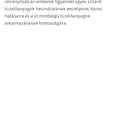
ráirányítsák az emberek figyelmét egyes szilárd 
tüzelőanyagok használatának veszélyeire, káros 
hatásaira és a jó minőségű tüzelőanyagok 
alkalmazásának fontosságára.