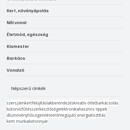
Kert, növényápolás
Női vonal
Életmód, egészség
Kismester
Barkács
Vonalzó
Népszerű címkék
szerszám
kert
felújítás
lakberendezés
kreatív ötlet
barkácsolás
bútor
víz
fűtés
szerkesztőség
elektronika
hasznos tippek
dísznövény
hőszigetelés
tető
megújuló energia
tisztítás
kerti munka
beton
nyár