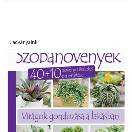
megoldás, mert: – t
Kiadványaink