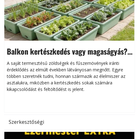
Balkon kertészkedés vagy magaságyás?
Helytakarékos kertészkedés
A saját termesztésű zöldségek és fűszernövények iránti
érdeklődés az elmúlt években látványosan megnőtt. Egyre
többen szeretnék tudni, honnan származik az élelmiszer az
l
asztalukra, miközben a kertészkedés sokak számára
kikapcsolódást és feltöltődést is jelent.
é
d
Szerkesztőségi