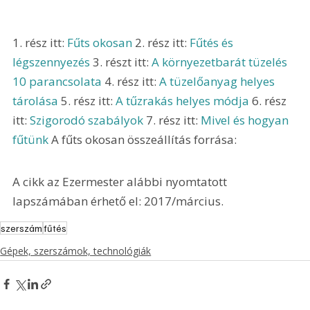
1. rész itt: 
Fűts okosan
 2. rész itt: 
Fűtés és 
légszennyezés
 3. részt itt: 
A környezetbarát tüzelés 
10 parancsolata
 4. rész itt: 
A tüzelőanyag helyes 
tárolása
 5. rész itt: 
A tűzrakás helyes módja
 6. rész 
itt: 
Szigorodó szabályok
 7. rész itt: 
Mivel és hogyan 
fűtünk
 A fűts okosan összeállítás forrása: 
A cikk az Ezermester alábbi nyomtatott 
lapszámában érhető el: 2017/március.
szerszám
fűtés
Gépek, szerszámok, technológiák