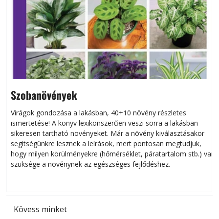
Szobanövények
Virágok gondozása a lakásban, 40+10 növény részletes
ismertetése! A könyv lexikonszerűen veszi sorra a lakásban
s
sikeresen tart­ha­tó növényeket. Már a növény kiválasztásakor
h
segítségünkre lesznek a leírások, mert pontosan megtudjuk,
k
hogy milyen körülményekre (hőmérséklet, páratartalom stb.) van
szüksége a növénynek az egészséges fejlődéshez.
t
Kövess minket