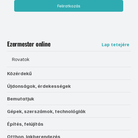
Feliratkozás
Ezermester online
Lap tetejére
Rovatok
Közérdekű
Újdonságok, érdekességek
Bemutatjuk
Gépek, szerszámok, technológiák
Építés, felújítás
Otthon, lakberendezés