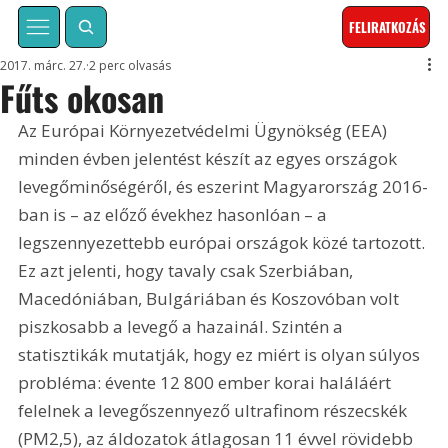
FELIRATKOZÁS
2017. márc. 27.
2 perc olvasás
Fűts okosan
Az Európai Környezetvédelmi Ügynökség (EEA) 
minden évben jelentést készít az egyes országok 
levegőminőségéről, és eszerint Magyarország 2016-
ban is – az előző évekhez hasonlóan – a 
legszennyezettebb európai országok közé tartozott. 
Ez azt jelenti, hogy tavaly csak Szerbiában, 
Macedóniában, Bulgáriában és Koszovóban volt 
piszkosabb a levegő a hazainál. Szintén a 
statisztikák mutatják, hogy ez miért is olyan súlyos 
probléma: évente 12 800 ember korai haláláért 
felelnek a levegőszennyező ultrafinom részecskék 
(PM2,5), az áldozatok átlagosan 11 évvel rövidebb 