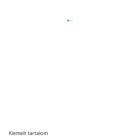
A varrógép és a varrás
Kiemelt tartalom