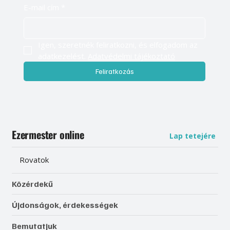
E-mail cím
*
Igen, szeretnék feliratkozni, és elfogadom az 
adatkezelést. 
Adatvédelmi tájékoztató
Feliratkozás
Ezermester online
Lap tetejére
Rovatok
Közérdekű
Újdonságok, érdekességek
Bemutatjuk