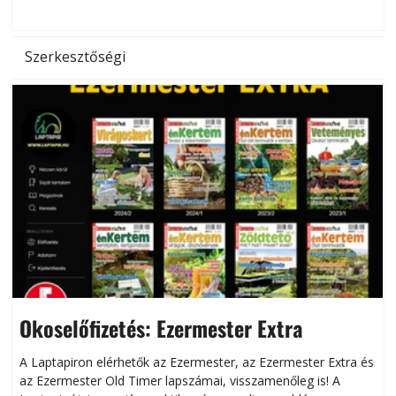
d
Szerkesztőségi
Okoselőfizetés: Ezermester Extra
A Laptapiron elérhetők az Ezermester, az Ezermester Extra és
az Ezermester Old Timer lapszámai, visszamenőleg is! A