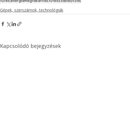
fűtés
energiamegtakarítás
fűtésszabályozás
Gépek, szerszámok, technológiák
Kapcsolódó bejegyzések