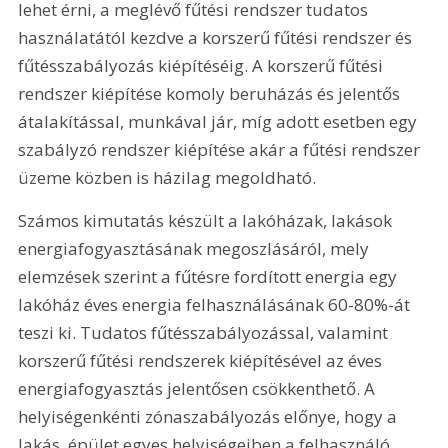
lehet érni, a meglévő fűtési rendszer tudatos 
használatától kezdve a korszerű fűtési rendszer és 
fűtésszabályozás kiépítéséig. A korszerű fűtési 
rendszer kiépítése komoly beruházás és jelentős 
átalakítással, munkával jár, míg adott esetben egy 
szabályzó rendszer kiépítése akár a fűtési rendszer 
üzeme közben is házilag megoldható.
Számos kimutatás készült a lakóházak, lakások 
energiafogyasztásának megoszlásáról, mely 
elemzések szerint a fűtésre fordított energia egy 
lakóház éves energia felhasználásának 60-80%-át 
teszi ki. Tudatos fűtésszabályozással, valamint 
korszerű fűtési rendszerek kiépítésével az éves 
energiafogyasztás jelentősen csökkenthető. A 
helyiségenkénti zónaszabályozás előnye, hogy a 
lakás, épület egyes helyiségeiben a felhasználó 