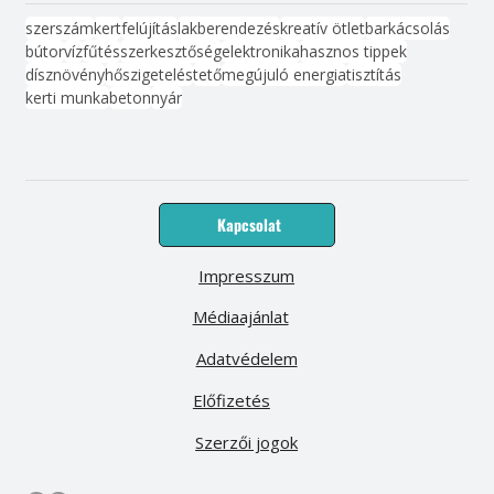
szerszám
kert
felújítás
lakberendezés
kreatív ötlet
barkácsolás
bútor
víz
fűtés
szerkesztőség
elektronika
hasznos tippek
dísznövény
hőszigetelés
tető
megújuló energia
tisztítás
kerti munka
beton
nyár
Kapcsolat
Impresszum
Médiaajánlat
Adatvédelem
Előfizetés
Szerzői jogok