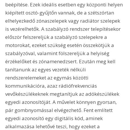
beépítése. Ezek ideális esetben egy központi helyen 
kiépített osztó-gyűjtőn vannak, de a szétszórtan 
elhelyezkedő zónaszelepek vagy radiátor szelepek 
is vezérelhetők. A szabályzó rendszer telepítésekor 
először felszereljük a szabályzó szelepekre a 
motorokat, ezeket szükség esetén összekötjük a 
szabályzóval, valamint fölszereljük a helyiség 
érzékelőket és zónamenedzsert. Ezután meg kell 
tanítanunk az egyes vezeték nélküli 
rendszerelemeket az egymás közötti 
kommunikációra, azaz rádiófrekvenciás 
vevőkészülékeknek megtanítjuk az adókészülékek 
egyedi azonosítóját. A művelet könnyen gyorsan, 
pár gombnyomással elvégezhető. Fent említett 
egyedi azonosító egy digitális kód, aminek 
alkalmazása lehetővé teszi, hogy ezeket a 