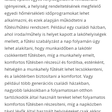
igényeinek, a helyiség rendeltetésének megfelelő 
egyedi hőmérsékleti időprogramokat lehet 
alkalmazni, és ezek alapján működtetni a 
fűtési/hűtési rendszert. Például egy családi házban, 
ahol iroda/műhely is helyet kapott a lakóhelyiségek 
mellett, a fűtési szabályzást a nap folyamán úgy 
lehet alakítani, hogy munkaidőben a lakótér 
csökkentett fűtésben, míg a munkahely emelt, 
komfortos fűtésben részesül és fordítva, esténként, 
hétvégén a munkahely fűtését lehet lecsökkenteni, 
és a lakótérben biztosítani a komfortot. Vagy 
például több generációs családi házakban, 
nagyobb lakásokban a folyamatosan otthon 
tartózkodók által használt tereket lehet folyamatos 
komfortos fűtésben részesíteni, míg a napközben 
távol lévők által használt helyiségeket csak akkor 