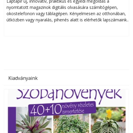
Laptapir új, innovatív, praktikus és egyedi megoldás a
L
nyomtatott magazinok digitális olvasására számítógépen,
okostelefonon vagy táblagépen. Kényelmesen az otthonában,
útközben vagy nyaralás, pihenés alatt is elérhetők lapszámaink.
ú
Bárhol, bármikor, akár külföldön élve vagy dolgozva is
B
olvashatók az Ezermester lapszámai. A Laptapir kényelmes
megoldás, mert: – t
Kiadványaink