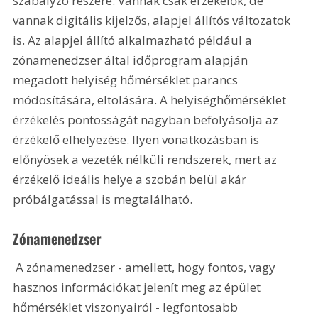
szabályzó részére. Vannak csak érzékelők, de 
vannak digitális kijelzős, alapjel állítós változatok 
is. Az alapjel állító alkalmazható például a 
zónamenedzser által időprogram alapján 
megadott helyiség hőmérséklet parancs 
módosítására, eltolására. A helyiséghőmérséklet 
érzékelés pontosságát nagyban befolyásolja az 
érzékelő elhelyezése. Ilyen vonatkozásban is 
előnyösek a vezeték nélküli rendszerek, mert az 
érzékelő ideális helye a szobán belül akár 
próbálgatással is megtalálható.
Zónamenedzser
 A zónamenedzser - amellett, hogy fontos, vagy 
hasznos információkat jelenít meg az épület 
hőmérséklet viszonyairól - legfontosabb 