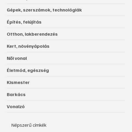
Gépek, szerszámok, technológiák
Építés, felújítás
Otthon, lakberendezés
Kert, növényápolás
Női vonal
Életmód, egészség
Kismester
Barkács
Vonalzó
Népszerű címkék