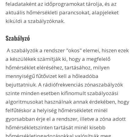
feladataként az időprogramokat tárolja, és az 
aktuális hőmérsékleti parancsokat, alapjeleket 
kiküldi a szabályzóknak.
Szabályzó
 A szabályzók a rendszer "okos" elemei, hiszen ezek 
a készülékek számítják ki, hogy a megfelelő 
hőmérséklet eléréséhez, tartásához, milyen 
mennyiségű fűtővizet kell a hőleadóba 
bejuttatniuk. A rádiófrekvenciás zónaszabályzók 
szinte minden esetben kifinomult szabályozási 
algoritmusokat használnak annak érdekében, hogy 
felfűtéskor a helyiség hőmérsékletet minél 
gyorsabban érje el a rendszer, illetve a zóna adott 
hőmérsékletszinten tartását minél kisebb 
hőmérsékletingadozásokkal valósítsák meg.