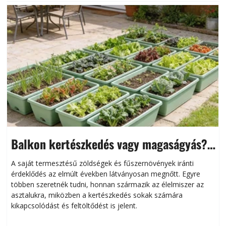
Balkon kertészkedés vagy magaságyás?
Helytakarékos kertészkedés
A saját termesztésű zöldségek és fűszernövények iránti
érdeklődés az elmúlt években látványosan megnőtt. Egyre
többen szeretnék tudni, honnan származik az élelmiszer az
l
asztalukra, miközben a kertészkedés sokak számára
kikapcsolódást és feltöltődést is jelent.
é