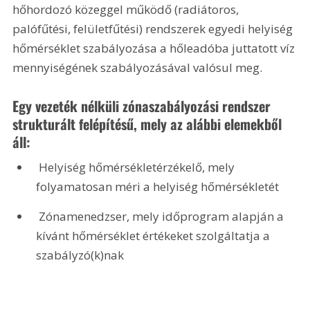
hőhordozó közeggel működő (radiátoros, 
palófűtési, felületfűtési) rendszerek egyedi helyiség 
hőmérséklet szabályozása a hőleadóba juttatott víz 
mennyiségének szabályozásával valósul meg.
Egy vezeték nélküli zónaszabályozási rendszer 
strukturált felépítésű, mely az alábbi elemekből 
áll:
 Helyiség hőmérsékletérzékelő, mely 
folyamatosan méri a helyiség hőmérsékletét
 Zónamenedzser, mely időprogram alapján a 
kívánt hőmérséklet értékeket szolgáltatja a 
szabályzó(k)nak 