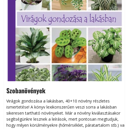
Szobanövények
Virágok gondozása a lakásban, 40+10 növény részletes
ismertetése! A könyv lexikonszerűen veszi sorra a lakásban
s
sikeresen tart­ha­tó növényeket. Már a növény kiválasztásakor
h
segítségünkre lesznek a leírások, mert pontosan megtudjuk,
k
hogy milyen körülményekre (hőmérséklet, páratartalom stb.) van