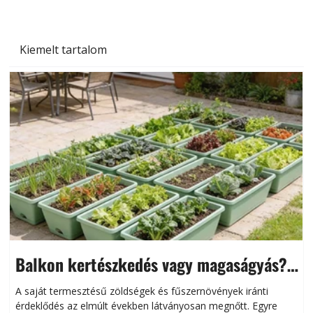
Kiemelt tartalom
Balkon kertészkedés vagy magaságyás?
Helytakarékos kertészkedés
A saját termesztésű zöldségek és fűszernövények iránti
érdeklődés az elmúlt években látványosan megnőtt. Egyre