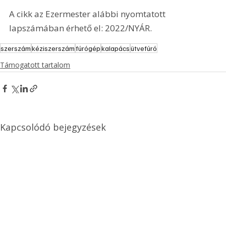
A cikk az Ezermester alábbi nyomtatott 
lapszámában érhető el: 2022/NYÁR.
szerszám
kéziszerszám
fúrógép
kalapács
ütvefúró
Támogatott tartalom
Kapcsolódó bejegyzések