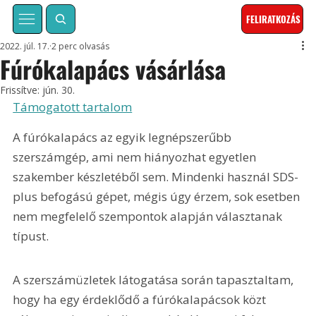
FELIRATKOZÁS
2022. júl. 17.
2 perc olvasás
Fúrókalapács vásárlása
Frissítve:
jún. 30.
Támogatott tartalom
A fúrókalapács az egyik legnépszerűbb 
szerszámgép, ami nem hiányozhat egyetlen 
szakember készletéből sem. Mindenki használ SDS-
plus befogású gépet, mégis úgy érzem, sok esetben 
nem megfelelő szempontok alapján választanak 
típust.
A szerszámüzletek látogatása során tapasztaltam, 
hogy ha egy érdeklődő a fúrókalapácsok közt 