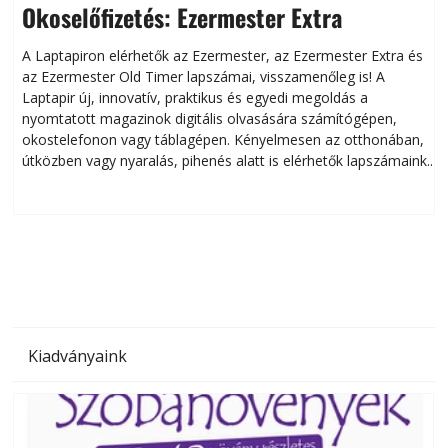
Okoselőfizetés: Ezermester Extra
A Laptapiron elérhetők az Ezermester, az Ezermester Extra és
az Ezermester Old Timer lapszámai, visszamenőleg is! A
Laptapir új, innovatív, praktikus és egyedi megoldás a
L
nyomtatott magazinok digitális olvasására számítógépen,
okostelefonon vagy táblagépen. Kényelmesen az otthonában,
útközben vagy nyaralás, pihenés alatt is elérhetők lapszámaink.
ú
Bárhol, bármikor, akár külföldön élve vagy dolgozva is
B
olvashatók az Ezermester lapszámai. A Laptapir kényelmes
megoldás, mert: – t
Kiadványaink