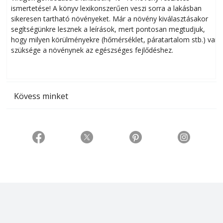
ismertetése! A könyv lexikonszerűen veszi sorra a lakásban
s
sikeresen tart­ha­tó növényeket. Már a növény kiválasztásakor
h
segítségünkre lesznek a leírások, mert pontosan megtudjuk,
k
hogy milyen körülményekre (hőmérséklet, páratartalom stb.) van
szüksége a növénynek az egészséges fejlődéshez.
t
Kövess minket