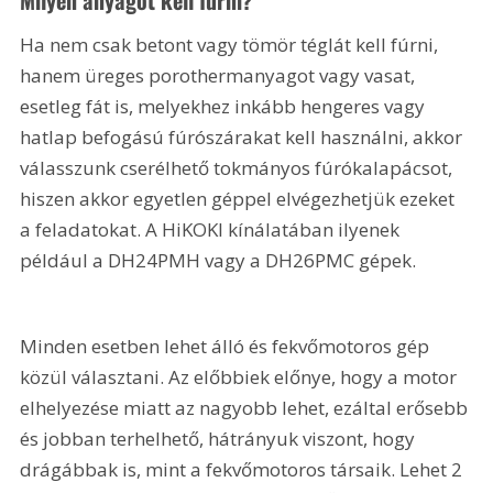
Milyen anyagot kell fúrni?
Ha nem csak betont vagy tömör téglát kell fúrni, 
hanem üreges porothermanyagot vagy vasat, 
esetleg fát is, melyekhez inkább hengeres vagy 
hatlap befogású fúrószárakat kell használni, akkor 
válasszunk cserélhető tokmányos fúrókalapácsot, 
hiszen akkor egyetlen géppel elvégezhetjük ezeket 
a feladatokat. A HiKOKI kínálatában ilyenek 
például a DH24PMH vagy a DH26PMC gépek.
Minden esetben lehet álló és fekvőmotoros gép 
közül választani. Az előbbiek előnye, hogy a motor 
elhelyezése miatt az nagyobb lehet, ezáltal erősebb 
és jobban terhelhető, hátrányuk viszont, hogy 
drágábbak is, mint a fekvőmotoros társaik. Lehet 2 