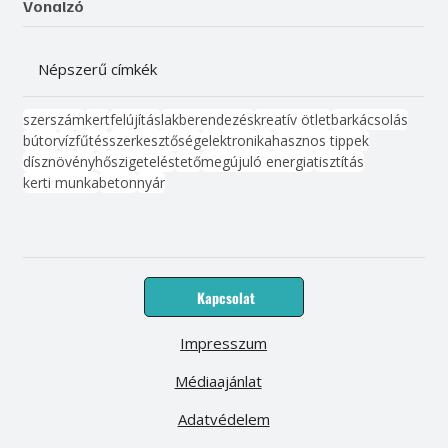
Vonalzó
Népszerű címkék
szerszám
kert
felújítás
lakberendezés
kreatív ötlet
barkácsolás
bútor
víz
fűtés
szerkesztőség
elektronika
hasznos tippek
dísznövény
hőszigetelés
tető
megújuló energia
tisztítás
kerti munka
beton
nyár
Kapcsolat
Impresszum
Médiaajánlat
Adatvédelem