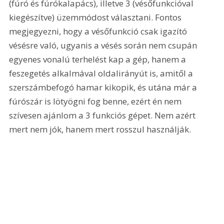
(fúró és fúrókalapács), illetve 3 (vésőfunkcióval 
kiegészítve) üzemmódost választani. Fontos 
megjegyezni, hogy a vésőfunkció csak igazító 
vésésre való, ugyanis a vésés során nem csupán 
egyenes vonalú terhelést kap a gép, hanem a 
feszegetés alkalmával oldalirányút is, amitől a 
szerszámbefogó hamar kikopik, és utána már a 
fúrószár is lötyögni fog benne, ezért én nem 
szívesen ajánlom a 3 funkciós gépet. Nem azért 
mert nem jók, hanem mert rosszul használják. 