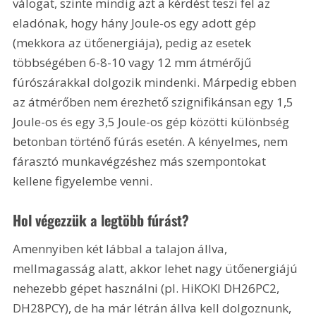
válogat, szinte mindig azt a kérdést teszi fel az 
eladónak, hogy hány Joule-os egy adott gép 
(mekkora az ütőenergiája), pedig az esetek 
többségében 6-8-10 vagy 12 mm átmérőjű 
fúrószárakkal dolgozik mindenki. Márpedig ebben 
az átmérőben nem érezhető szignifikánsan egy 1,5 
Joule-os és egy 3,5 Joule-os gép közötti különbség 
betonban történő fúrás esetén. A kényelmes, nem 
fárasztó munkavégzéshez más szempontokat 
kellene figyelembe venni.
Hol végezzük a legtöbb fúrást?
Amennyiben két lábbal a talajon állva, 
mellmagasság alatt, akkor lehet nagy ütőenergiájú 
nehezebb gépet használni (pl. HiKOKI DH26PC2, 
DH28PCY), de ha már létrán állva kell dolgoznunk, 