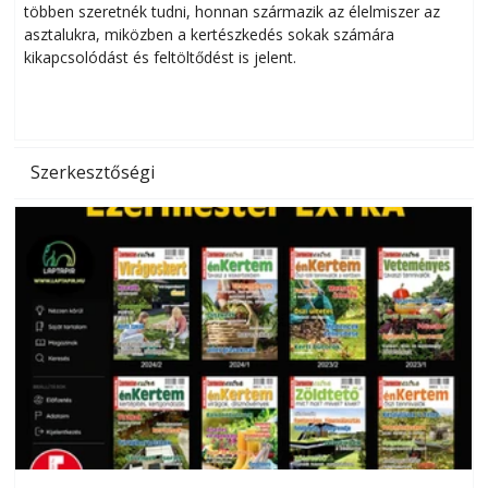
többen szeretnék tudni, honnan származik az élelmiszer az
l
asztalukra, miközben a kertészkedés sokak számára
kikapcsolódást és feltöltődést is jelent.
é
d
Szerkesztőségi