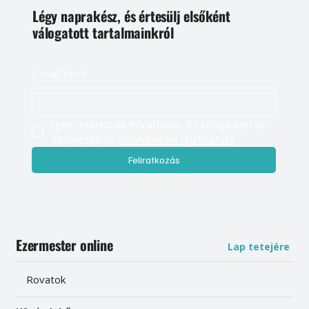
Légy naprakész, és értesülj elsőként
válogatott tartalmainkról
E-mail cím
*
Igen, szeretnék feliratkozni, és elfogadom az 
adatkezelést. 
Adatvédelmi tájékoztató
Feliratkozás
Ezermester online
Lap tetejére
Rovatok