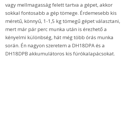
vagy mellmagasság felett tartva a gépet, akkor 
sokkal fontosabb a gép tömege. Érdemesebb kis 
méretű, könnyű, 1-1,5 kg tömegű gépet választani, 
mert már pár perc munka után is érezhető a 
kényelmi különbség, hát még több órás munka 
során. Én nagyon szeretem a DH18DPA és a 
DH18DPB akkumulátoros kis fúrókalapácsokat.