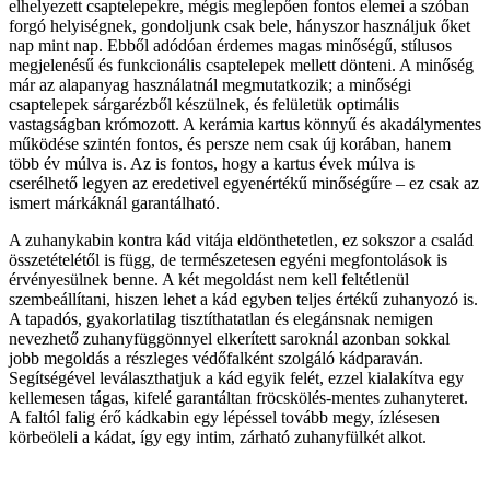
elhelyezett csaptelepekre, mégis meglepően fontos elemei a szóban
forgó helyiségnek, gondoljunk csak bele, hányszor használjuk őket
nap mint nap. Ebből adódóan érdemes magas minőségű, stílusos
megjelenésű és funkcionális csaptelepek mellett dönteni. A minőség
már az alapanyag használatnál megmutatkozik; a minőségi
csaptelepek sárgarézből készülnek, és felületük optimális
vastagságban krómozott. A kerámia kartus könnyű és akadálymentes
működése szintén fontos, és persze nem csak új korában, hanem
több év múlva is. Az is fontos, hogy a kartus évek múlva is
cserélhető legyen az eredetivel egyenértékű minőségűre – ez csak az
ismert márkáknál garantálható.
A zuhanykabin kontra kád vitája eldönthetetlen, ez sokszor a család
összetételétől is függ, de természetesen egyéni megfontolások is
érvényesülnek benne. A két megoldást nem kell feltétlenül
szembeállítani, hiszen lehet a kád egyben teljes értékű zuhanyozó is.
A tapadós, gyakorlatilag tisztíthatatlan és elegánsnak nemigen
nevezhető zuhanyfüggönnyel elkerített saroknál azonban sokkal
jobb megoldás a részleges védőfalként szolgáló kádparaván.
Segítségével leválaszthatjuk a kád egyik felét, ezzel kialakítva egy
kellemesen tágas, kifelé garantáltan fröcskölés-mentes zuhanyteret.
A faltól falig érő kádkabin egy lépéssel tovább megy, ízlésesen
körbeöleli a kádat, így egy intim, zárható zuhanyfülkét alkot.