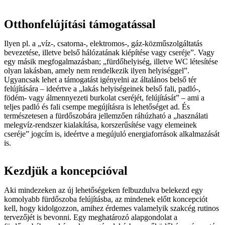
Otthonfelújítási támogatással
Ilyen pl. a „víz-, csatorna-, elektromos-, gáz-közműszolgáltatás
bevezetése, illetve belső hálózatának kiépítése vagy cseréje”. Vagy
egy másik megfogalmazásban; „fürdőhelyiség, illetve WC létesítése
olyan lakásban, amely nem rendelkezik ilyen helyiséggel”.
Ugyancsak lehet a támogatást igényelni az általános belső tér
felújítására – ideértve a „lakás helyiségeinek belső fali, padló-,
födém- vagy álmennyezeti burkolat cseréjét, felújítását” – ami a
teljes padló és fali csempe megújításra is lehetőséget ad. És
természetesen a fürdőszobára jellemzően ráhúzható a „használati
melegvíz-rendszer kialakítása, korszerűsítése vagy elemeinek
cseréje” jogcím is, ideértve a megújuló energiaforrások alkalmazását
is.
Kezdjük a koncepcióval
Aki mindezeken az új lehetőségeken felbuzdulva belekezd egy
komolyabb fürdőszoba felújításba, az mindenek előtt koncepciót
kell, hogy kidolgozzon, amihez érdemes valamelyik szakcég rutinos
tervezőjét is bevonni. Egy meghatározó alapgondolat a