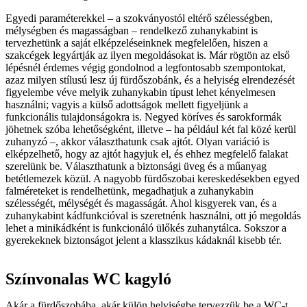
Egyedi paraméterekkel – a szokványostól eltérő szélességben,
mélységben és magasságban – rendelkező zuhanykabint is
tervezhetünk a saját elképzeléseinknek megfelelően, hiszen a
szakcégek legyártják az ilyen megoldásokat is. Már rögtön az első
lépésnél érdemes végig gondolnod a legfontosabb szempontokat,
azaz milyen stílusú lesz új fürdőszobánk, és a helyiség elrendezését
figyelembe véve melyik zuhanykabin típust lehet kényelmesen
használni; vagyis a külső adottságok mellett figyeljünk a
funkcionális tulajdonságokra is. Negyed köríves és sarokformák
jöhetnek szóba lehetőségként, illetve – ha például két fal közé kerül
zuhanyzó –, akkor választhatunk csak ajtót. Olyan variáció is
elképzelhető, hogy az ajtót hagyjuk el, és ehhez megfelelő falakat
szerelünk be. Választhatunk a biztonsági üveg és a műanyag
betétlemezek közül. A nagyobb fürdőszobai kereskedésekben egyed
falméreteket is rendelhetünk, megadhatjuk a zuhanykabin
szélességét, mélységét és magasságát. Ahol kisgyerek van, és a
zuhanykabint kádfunkcióval is szeretnénk használni, ott jó megoldás
lehet a minikádként is funkcionáló ülőkés zuhanytálca. Sokszor a
gyerekeknek biztonságot jelent a klasszikus kádaknál kisebb tér.
Színvonalas WC kagyló
Akár a fürdőszobába, akár külön helyiségbe tervezzük be a WC-t,