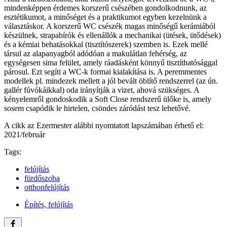
mindenképpen érdemes korszerű csészében gondolkodnunk, az
esztétikumot, a minőséget és a praktikumot egyben kezelnünk a
választáskor. A korszerű WC csészék magas minőségű kerámiából
készülnek, strapabírók és ellenállók a mechanikai (ütések, ütődések)
és a kémiai behatásokkal (tisztítószerek) szemben is. Ezek mellé
társul az alapanyagból adódóan a makulátlan fehérség, az
egységesen sima felület, amely ráadásként könnyű tisztíthatósággal
párosul. Ezt segíti a WC-k formai kialakítása is. A peremmentes
modellek pl. mindezek mellett a jól bevált öblítő rendszerrel (az ún.
gallér fúvókáikkal) oda irányítják a vizet, ahová szükséges. A
kényelemről gondoskodik a Soft Close rendszerű ülőke is, amely
sosem csapódik le hirtelen, csöndes záródást tesz lehetővé.
A cikk az Ezermester alábbi nyomtatott lapszámában érhető el:
2021/február
Tags:
felújítás
fürdőszoba
otthonfelújítás
Építés, felújítás