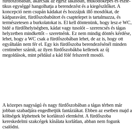
fürdőszobában, akárcsak az egész lakásban, működőképes és eszté­
tikus egységgé hangolhatja a berendezést és a kiegészítőket. A
koncepció nem csupán kádakat és hozzájuk illő mosdókat, de
kádparavánt, fürdőszobabútort és csaptelepet is tartalmazza, és
természetesen a burkolatokat is. El kell döntenünk, hogy lesz-e WC,
bidé a fürdőhelyiségben, kádat vagy tusolót – szerencsés és tágas
helyzetben mindkettőt – szeretnénk. Ez nem mindig döntés kérdése,
lehet, hogy a WC csak a fürdőszobában lehet, de az is, hogy ott
egyáltalán nem fér el. Egy kis fürdőszoba berendezésénél minden
centiméter számít, az ilyen fürdőszobákba kellenek az új
megoldások, mint például a kád fölé felszerelt mosdó.
A közepes nagyságú és nagy fürdőszobában a tágas térben már
jobban szabadjára engedhetjük fantáziákat. Ebben az esetben majd a
költségek léphetnek be korlátozó elemként. A fürdőszoba
kereskedelmi szakcégek kínálata korlátlan, abban nem fogunk
csalódni.