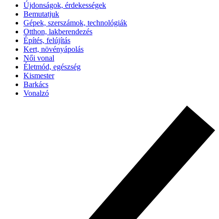
Újdonságok, érdekességek
Bemutatjuk
Gépek, szerszámok, technológiák
Otthon, lakberendezés
Építés, felújítás
Kert, növényápolás
Női vonal
Életmód, egészség
Kismester
Barkács
Vonalzó