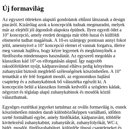
Új formavilág
Az egyszeri ötleteken alapuló gondolatok eltűnni látszanak a design
piacáról. Kizárólag azok a koncepciók tudnak megmaradni, melyek
már az elejétől jól átgondolt alapokra épülnek. Ilyen egyedi ötlet a
10° koncepció, amely eredeti designja már több hazai és külföldi
elismerést tudhat magáénak. A 10-es számjegy pontosan annyi fokot
jelöl, amennyivel a 10° koncepció elemei el vannak forgatva, illetve
meg vannak hajlítva, hogy kézre legyenek és megkönnyítsék a
fürdőszoba mindennapos használatát. Az egyszerű megoldás a
klasszikus kád 10°-os elforgatásán alapul. Így nagyobb
rakodófelületet nyújt, kádparavánnal ellátva pedig kényelmes
zuhanyzást biztosít megfelelő szélességének köszönhetően. A 10°
tematikát a tér felé forgatott mosdó, az ergonomikus hajlású
csaptelep és a zuhanykabinok bő választéka egészíti ki. A
koncepción belül a klasszikus formák kedvelői a szögletes kádak,
négyezet és téglalap alapú zuhanykabinok és mosdók közül
választhatnak.
Egységes esztétikai jegyeket tartalmaz az ovális formavilág is, ennek
köszönhetően minden darab különbözőképpen variálható, időtlen
szetté formálható egybe, amely fürdőkádat, kádparavánt, többféle
kivitelezésű zuhanykabint, zuhanytálcát, zuhanyfolyókát, WC-t,
bidét, mosdót, fürdőszobabútort, különféle típusú csaptelepeket és