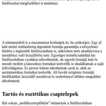
fürdőszobai kiegészítőket is tartalmaz.
A minimumból is a maximumot hozhatjuk ki, ha szükséges. Egy jó
kád utolsó milliméterig átgondolt formája garantálja a kényelmes
fürdést a legkisebb fürdőszobában is, miközben nem akadályozza a
mosdóhoz való hozzáférést sem. Egységes termékcsaláddal kis
fürdőszobában csodákat művelhetünk, de egyedi formájú kád és
mosdó mellett a klasszikus formákat kedvelők is rátalálhatnak a saját
ízlésvilágukra. És persze bátran alkothatnak azok is, akik az
aszimmetrikus formákat kedvelik. Jól bevált szögletes formájú
fürdőkáddal, hozzáillő mosdóval és szekrénnyel időtlen megoldást
alkothatunk.
Tartós és esztétikus csaptelepek
Bár sokan „mellékszereplőként” tekintenek a fürdőszobában