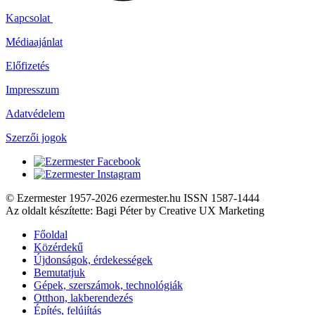
Kapcsolat
Médiaajánlat
Előfizetés
Impresszum
Adatvédelem
Szerzői jogok
© Ezermester 1957-2026 ezermester.hu ISSN 1587-1444
Az oldalt készítette: Bagi Péter by Creative UX Marketing
Főoldal
Közérdekű
Újdonságok, érdekességek
Bemutatjuk
Gépek, szerszámok, technológiák
Otthon, lakberendezés
Építés, felújítás