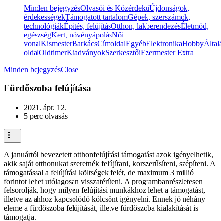
Minden bejegyzés
Olvasói és Közérdekű
Újdonságok,
érdekességek
Támogatott tartalom
Gépek, szerszámok,
technológiák
Építés, felújítás
Otthon, lakberendezés
Életmód,
egészség
Kert, növényápolás
Női
vonal
Kismester
Barkács
Címoldal
Egyéb
Elektronika
Hobby
Által
oldal
Oldtimer
Kiadványok
Szerkesztői
Ezermester Extra
Minden bejegyzés
Close
Fürdőszoba felújítása
2021. ápr. 12.
5 perc olvasás
A januártól bevezetett otthonfelújítási támogatást azok igényelhetik,
akik saját otthonukat szeretnék felújítani, korszerűsíteni, szépíteni. A
támogatással a felújítási költségek felét, de maximum 3 millió
forintot lehet utólagosan visszatéríteni. A programbanrészletesen
felsorolják, hogy milyen felújítási munkákhoz lehet a támogatást,
illetve az ahhoz kapcsolódó kölcsönt igényelni. Ennek jó néhány
eleme a fürdőszoba felújítását, illetve fürdőszoba kialakítását is
támogatja.