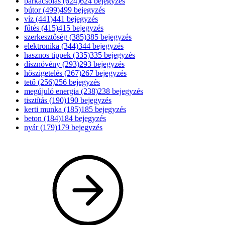
barkácsolás
(624)
624 bejegyzés
bútor
(499)
499 bejegyzés
víz
(441)
441 bejegyzés
fűtés
(415)
415 bejegyzés
szerkesztőség
(385)
385 bejegyzés
elektronika
(344)
344 bejegyzés
hasznos tippek
(335)
335 bejegyzés
dísznövény
(293)
293 bejegyzés
hőszigetelés
(267)
267 bejegyzés
tető
(256)
256 bejegyzés
megújuló energia
(238)
238 bejegyzés
tisztítás
(190)
190 bejegyzés
kerti munka
(185)
185 bejegyzés
beton
(184)
184 bejegyzés
nyár
(179)
179 bejegyzés