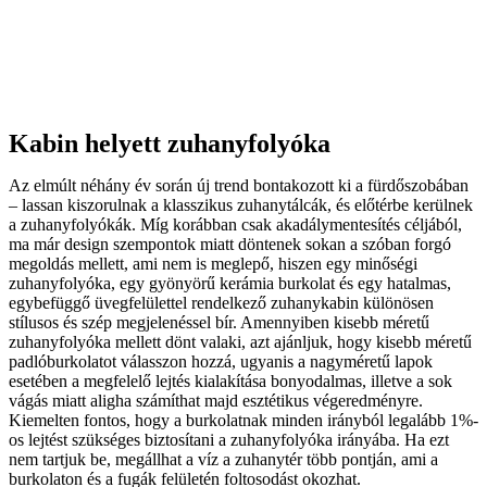
Kabin helyett zuhanyfolyóka
Az elmúlt néhány év során új trend bontakozott ki a fürdőszobában
– lassan kiszorulnak a klasszikus zuhanytálcák, és előtérbe kerülnek
a zuhanyfolyókák. Míg korábban csak akadálymentesítés céljából,
ma már design szempontok miatt döntenek sokan a szóban forgó
megoldás mellett, ami nem is meglepő, hiszen egy minőségi
zuhanyfolyóka, egy gyönyörű kerámia burkolat és egy hatalmas,
egybefüggő üvegfelülettel rendelkező zuhanykabin különösen
stílusos és szép megjelenéssel bír. Amennyiben kisebb méretű
zuhanyfolyóka mellett dönt valaki, azt ajánljuk, hogy kisebb méretű
padlóburkolatot válasszon hozzá, ugyanis a nagyméretű lapok
esetében a megfelelő lejtés kialakítása bonyodalmas, illetve a sok
vágás miatt aligha számíthat majd esztétikus végeredményre.
Kiemelten fontos, hogy a burkolatnak minden irányból legalább 1%-
os lejtést szükséges biztosítani a zuhanyfolyóka irányába. Ha ezt
nem tartjuk be, megállhat a víz a zuhanytér több pontján, ami a
burkolaton és a fugák felületén foltosodást okozhat.