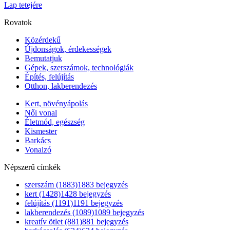
Lap tetejére
Rovatok
Közérdekű
Újdonságok, érdekességek
Bemutatjuk
Gépek, szerszámok, technológiák
Építés, felújítás
Otthon, lakberendezés
Kert, növényápolás
Női vonal
Életmód, egészség
Kismester
Barkács
Vonalzó
Népszerű címkék
szerszám
(1883)
1883 bejegyzés
kert
(1428)
1428 bejegyzés
felújítás
(1191)
1191 bejegyzés
lakberendezés
(1089)
1089 bejegyzés
kreatív ötlet
(881)
881 bejegyzés