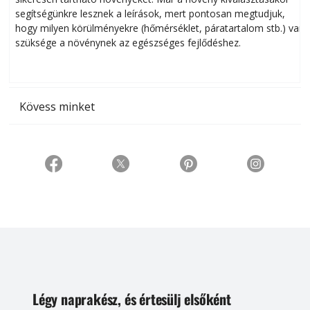
segítségünkre lesznek a leírások, mert pontosan megtudjuk,
k
hogy milyen körülményekre (hőmérséklet, páratartalom stb.) van
szüksége a növénynek az egészséges fejlődéshez.
t
Kövess minket
Légy naprakész, és értesülj elsőként