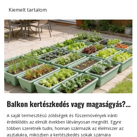
Kiemelt tartalom
Balkon kertészkedés vagy magaságyás?
Helytakarékos kertészkedés
A saját termesztésű zöldségek és fűszernövények iránti
érdeklődés az elmúlt években látványosan megnőtt. Egyre
többen szeretnék tudni, honnan származik az élelmiszer az
l
asztalukra, miközben a kertészkedés sokak számára