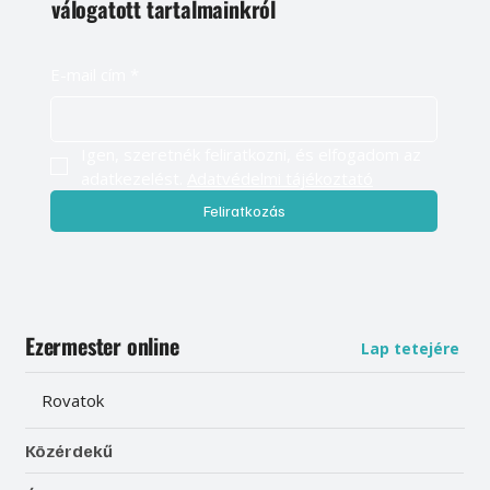
válogatott tartalmainkról
E-mail cím
*
Igen, szeretnék feliratkozni, és elfogadom az 
adatkezelést. 
Adatvédelmi tájékoztató
Feliratkozás
Ezermester online
Lap tetejére
Rovatok
Közérdekű