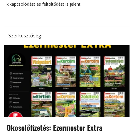
kikapcsolódást és feltöltődést is jelent.
é
d
Szerkesztőségi
Okoselőfizetés: Ezermester Extra