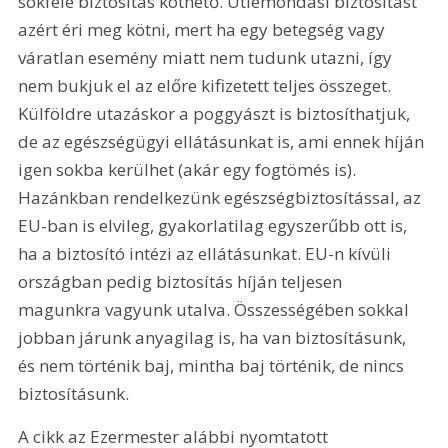
sokféle biztosítás köthető. Útlemondási biztosítást 
azért éri meg kötni, mert ha egy betegség vagy 
váratlan esemény miatt nem tudunk utazni, így 
nem bukjuk el az előre kifizetett teljes összeget. 
Külföldre utazáskor a poggyászt is biztosíthatjuk, 
de az egészségügyi ellátásunkat is, ami ennek híján 
igen sokba kerülhet (akár egy fogtömés is). 
Hazánkban rendelkezünk egészségbiztosítással, az 
EU-ban is elvileg, gyakorlatilag egyszerűbb ott is, 
ha a biztosító intézi az ellátásunkat. EU-n kívüli 
országban pedig biztosítás híján teljesen 
magunkra vagyunk utalva. Összességében sokkal 
jobban járunk anyagilag is, ha van biztosításunk, 
és nem történik baj, mintha baj történik, de nincs 
biztosításunk.
A cikk az Ezermester alábbi nyomtatott 