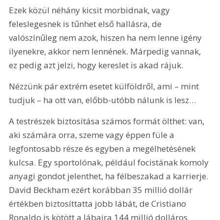
Ezek közül néhány kicsit morbidnak, vagy 
feleslegesnek is tűnhet első hallásra, de 
valószínűleg nem azok, hiszen ha nem lenne igény 
ilyenekre, akkor nem lennének. Márpedig vannak, 
ez pedig azt jelzi, hogy kereslet is akad rájuk. 
Nézzünk pár extrém esetet külföldről, ami – mint 
tudjuk – ha ott van, előbb-utóbb nálunk is lesz…
A testrészek biztosítása számos formát ölthet: van, 
aki számára orra, szeme vagy éppen füle a 
legfontosabb része és egyben a megélhetésének 
kulcsa. Egy sportolónak, például focistának komoly 
anyagi gondot jelenthet, ha félbeszakad a karrierje. 
David Beckham ezért korábban 35 millió dollár 
értékben biztosíttatta jobb lábát, de Cristiano 
Ronaldo is kötött a lábaira 144 millió dolláros 