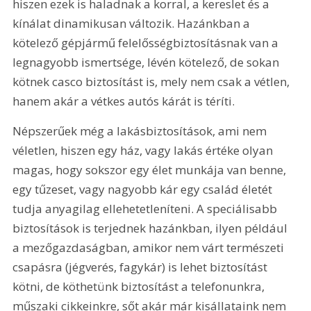
hiszen ezek is haladnak a korral, a kereslet és a 
kínálat dinamikusan változik. Hazánkban a 
kötelező gépjármű felelősségbiztosításnak van a 
legnagyobb ismertsége, lévén kötelező, de sokan 
kötnek casco biztosítást is, mely nem csak a vétlen, 
hanem akár a vétkes autós kárát is téríti.
Népszerűek még a lakásbiztosítások, ami nem 
véletlen, hiszen egy ház, vagy lakás értéke olyan 
magas, hogy sokszor egy élet munkája van benne, 
egy tűzeset, vagy nagyobb kár egy család életét 
tudja anyagilag ellehetetleníteni. A speciálisabb 
biztosítások is terjednek hazánkban, ilyen például 
a mezőgazdaságban, amikor nem várt természeti 
csapásra (jégverés, fagykár) is lehet biztosítást 
kötni, de köthetünk biztosítást a telefonunkra, 
műszaki cikkeinkre, sőt akár már kisállataink nem 