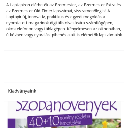
A Laptapiron elérhetők az Ezermester, az Ezermester Extra és
az Ezermester Old Timer lapszámai, visszamenőleg is! A
Laptapir új, innovatív, praktikus és egyedi megoldás a
L
nyomtatott magazinok digitális olvasására számítógépen,
okostelefonon vagy táblagépen. Kényelmesen az otthonában,
útközben vagy nyaralás, pihenés alatt is elérhetők lapszámaink.
ú
Bárhol, bármikor, akár külföldön élve vagy dolgozva is
B
olvashatók az Ezermester lapszámai. A Laptapir kényelmes
megoldás, mert: – t
Kiadványaink