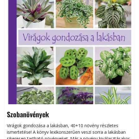
Szobanövények
Virágok gondozása a lakásban, 40+10 növény részletes
ismertetése! A könyv lexikonszerűen veszi sorra a lakásban
s
sikeresen tart­ha­tó növényeket. Már a növény kiválasztásakor
h