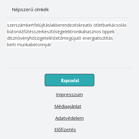
Népszerű címkék
szerszám
kert
felújítás
lakberendezés
kreatív ötlet
barkácsolás
bútor
víz
fűtés
szerkesztőség
elektronika
hasznos tippek
dísznövény
hőszigetelés
tető
megújuló energia
tisztítás
kerti munka
beton
nyár
Kapcsolat
Impresszum
Médiaajánlat
Adatvédelem
Előfizetés