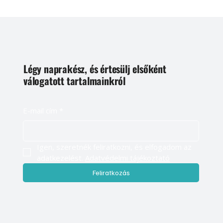
Légy naprakész, és értesülj elsőként
válogatott tartalmainkról
E-mail cím
*
Igen, szeretnék feliratkozni, és elfogadom az 
adatkezelést. 
Adatvédelmi tájékoztató
Feliratkozás