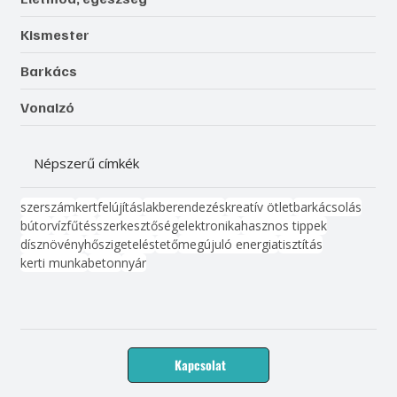
Kismester
Barkács
Vonalzó
Népszerű címkék
szerszám
kert
felújítás
lakberendezés
kreatív ötlet
barkácsolás
bútor
víz
fűtés
szerkesztőség
elektronika
hasznos tippek
dísznövény
hőszigetelés
tető
megújuló energia
tisztítás
kerti munka
beton
nyár
Kapcsolat