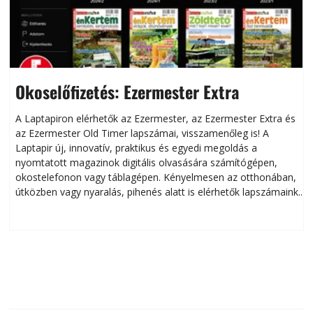
Okoselőfizetés: Ezermester Extra
A Laptapiron elérhetők az Ezermester, az Ezermester Extra és
az Ezermester Old Timer lapszámai, visszamenőleg is! A
Laptapir új, innovatív, praktikus és egyedi megoldás a
L
nyomtatott magazinok digitális olvasására számítógépen,
okostelefonon vagy táblagépen. Kényelmesen az otthonában,
útközben vagy nyaralás, pihenés alatt is elérhetők lapszámaink.
ú
Bárhol, bármikor, akár külföldön élve vagy dolgozva is
B
olvashatók az Ezermester lapszámai. A Laptapir kényelmes
megoldás, mert: – t