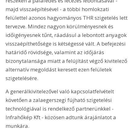
részeken a palafedés és lécezés lebontásával - 
majd visszaépítésével - a többi homlokzati 
felülettel azonos hagyományos THR szigetelés lett 
tervezve. Mindez nagyon körülményesnek és 
időigényesnek tűnt, ráadásul a lebontott anyagok 
visszaépíthetősége is kétségessé vált. A befejezési 
határidő rövidsége, valamint az időjárás 
bizonytalansága miatt a felújítást végző kivitelező 
alternatív megoldást keresett ezen felületek 
szigetelésére.
A generálkivitelezővel való kapcsolatfelvételt 
követően a zalaegerszegi fújható szigetelési 
technológiával is rendelkező partnerünkkel - 
Infrahőkép Kft - közösen adtunk árajánlatot a 
munkára.