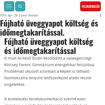
FELIRATKOZÁS
2016. ápr. 29.
2 perc olvasás
Fújható üveggyapot költség és
időmegtakarítással.
Fújható üveggyapot költség 
és időmegtakarítással
A múlt év késő őszén kezdődött a zalaegerszegi 
Kölcsey Ferenc Gimnázium energetikai felújítása. 
Problémát okozott azonban a képen is látható 
homlokzatra lenyúló tetőszerkezet alatti részek 
szigetelése.
A kivitelezési tervdokumentáció szerint ezen 