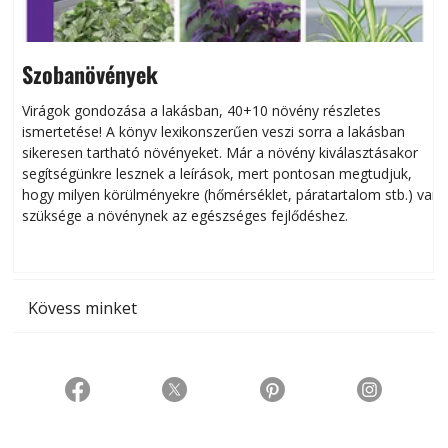
Szobanövények
Virágok gondozása a lakásban, 40+10 növény részletes
ismertetése! A könyv lexikonszerűen veszi sorra a lakásban
s
sikeresen tart­ha­tó növényeket. Már a növény kiválasztásakor
h
segítségünkre lesznek a leírások, mert pontosan megtudjuk,
k
hogy milyen körülményekre (hőmérséklet, páratartalom stb.) van
szüksége a növénynek az egészséges fejlődéshez.
t
Kövess minket