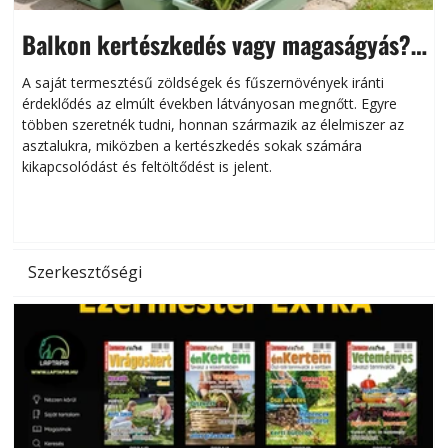
Balkon kertészkedés vagy magaságyás?
Helytakarékos kertészkedés
A saját termesztésű zöldségek és fűszernövények iránti
érdeklődés az elmúlt években látványosan megnőtt. Egyre
többen szeretnék tudni, honnan származik az élelmiszer az
l
asztalukra, miközben a kertészkedés sokak számára
kikapcsolódást és feltöltődést is jelent.
é
d
Szerkesztőségi