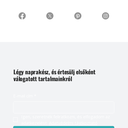
Légy naprakész, és értesülj elsőként
válogatott tartalmainkról
E-mail cím
*
Igen, szeretnék feliratkozni, és elfogadom az 
adatkezelést. 
Adatvédelmi tájékoztató