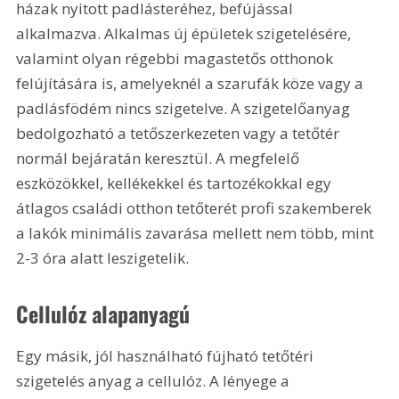
házak nyitott padlásteréhez, befújással 
alkalmazva. Alkalmas új épületek szigetelésére, 
valamint olyan régebbi magastetős otthonok 
felújítására is, amelyeknél a szarufák köze vagy a 
padlásfödém nincs szigetelve. A szigetelőanyag 
bedolgozható a tetőszerkezeten vagy a tetőtér 
normál bejáratán keresztül. A megfelelő 
eszközökkel, kellékekkel és tartozékokkal egy 
átlagos családi otthon tetőterét profi szakemberek 
a lakók minimális zavarása mellett nem több, mint 
2-3 óra alatt leszigetelik.
Cellulóz alapanyagú
Egy másik, jól használható fújható tetőtéri 
szigetelés anyag a cellulóz. A lényege a 