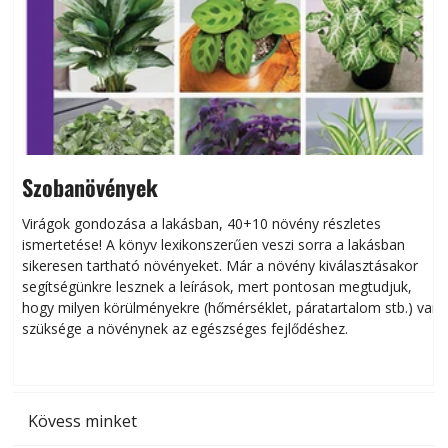
Szobanövények
Virágok gondozása a lakásban, 40+10 növény részletes
ismertetése! A könyv lexikonszerűen veszi sorra a lakásban
s
sikeresen tart­ha­tó növényeket. Már a növény kiválasztásakor
h
segítségünkre lesznek a leírások, mert pontosan megtudjuk,
k
hogy milyen körülményekre (hőmérséklet, páratartalom stb.) van
szüksége a növénynek az egészséges fejlődéshez.
t
Kövess minket