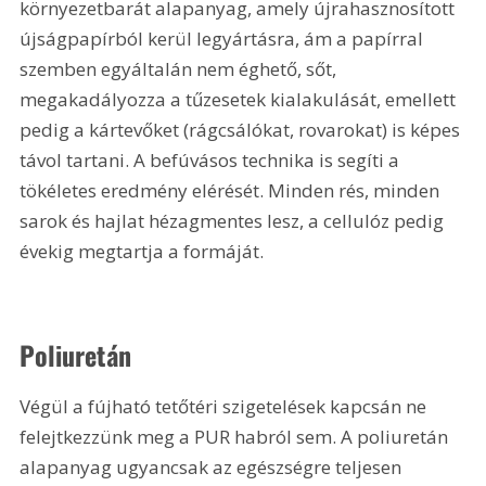
környezetbarát alapanyag, amely újrahasznosított 
újságpapírból kerül legyártásra, ám a papírral 
szemben egyáltalán nem éghető, sőt, 
megakadályozza a tűzesetek kialakulását, emellett 
pedig a kártevőket (rágcsálókat, rovarokat) is képes 
távol tartani. A befúvásos technika is segíti a 
tökéletes eredmény elérését. Minden rés, minden 
sarok és hajlat hézagmentes lesz, a cellulóz pedig 
évekig megtartja a formáját.
Poliuretán
Végül a fújható tetőtéri szigetelések kapcsán ne 
felejtkezzünk meg a PUR habról sem. A poliuretán 
alapanyag ugyancsak az egészségre teljesen 