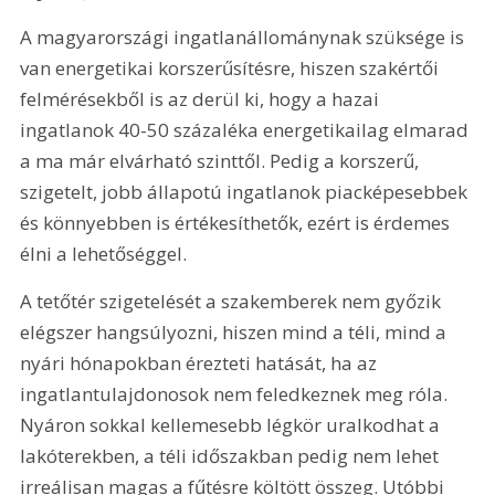
A magyarországi ingatlanállománynak szüksége is 
van energetikai korszerűsítésre, hiszen szakértői 
felmérésekből is az derül ki, hogy a hazai 
ingatlanok 40-50 százaléka energetikailag elmarad 
a ma már elvárható szinttől. Pedig a korszerű, 
szigetelt, jobb állapotú ingatlanok piacképesebbek 
és könnyebben is értékesíthetők, ezért is érdemes 
élni a lehetőséggel.
A tetőtér szigetelését a szakemberek nem győzik 
elégszer hangsúlyozni, hiszen mind a téli, mind a 
nyári hónapokban érezteti hatását, ha az 
ingatlantulajdonosok nem feledkeznek meg róla. 
Nyáron sokkal kellemesebb légkör uralkodhat a 
lakóterekben, a téli időszakban pedig nem lehet 
irreálisan magas a fűtésre költött összeg. Utóbbi 