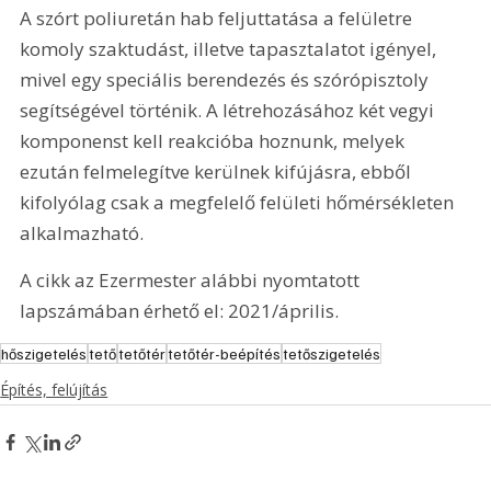
A szórt poliuretán hab feljuttatása a felületre 
komoly szaktudást, illetve tapasztalatot igényel, 
mivel egy speciális berendezés és szórópisztoly 
segítségével történik. A létrehozásához két vegyi 
komponenst kell reakcióba hoznunk, melyek 
ezután felmelegítve kerülnek kifújásra, ebből 
kifolyólag csak a megfelelő felületi hőmérsékleten 
alkalmazható.
A cikk az Ezermester alábbi nyomtatott 
lapszámában érhető el: 2021/április.
hőszigetelés
tető
tetőtér
tetőtér-beépítés
tetőszigetelés
Építés, felújítás