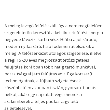
A meleg levegő felfelé száll, így a nem megfelelően 
szigetelt tetőn keresztül a keletkezett fűtési energia 
negyede távozik, kárba vész. Hiába a jól záródó, 
modern nyílászáró, ha a födémen át elszökik a 
meleg. A tetőszerkezet utólagos szigetelése, illetve 
a régi 15-20 éves megroskadt tetőszigetelés 
felújítása korábban több hétig tartó munkával, 
bosszúsággal járó felújítás volt. Egy korszerű 
technológiának, a fújható szigetelésnek 
köszönhetően azonban tisztán, gyorsan, bontás 
nélkül, akár egy nap alatt végezhetnek a 
szakemberek a teljes padlás vagy tető 
szigetelésével.