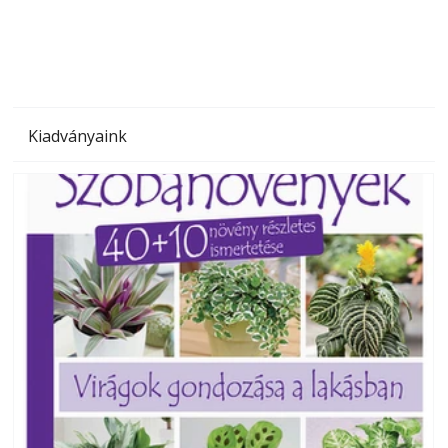
megoldás, mert: – t
Kiadványaink