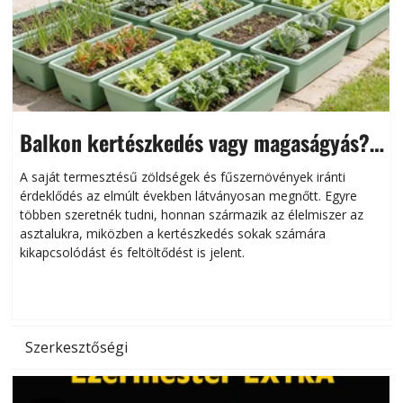
Balkon kertészkedés vagy magaságyás?
Helytakarékos kertészkedés
A saját termesztésű zöldségek és fűszernövények iránti
érdeklődés az elmúlt években látványosan megnőtt. Egyre
többen szeretnék tudni, honnan származik az élelmiszer az
l
asztalukra, miközben a kertészkedés sokak számára
kikapcsolódást és feltöltődést is jelent.
é
d
Szerkesztőségi