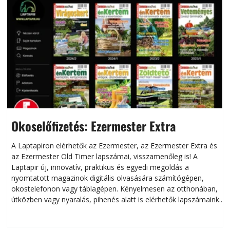
Okoselőfizetés: Ezermester Extra
A Laptapiron elérhetők az Ezermester, az Ezermester Extra és
az Ezermester Old Timer lapszámai, visszamenőleg is! A
Laptapir új, innovatív, praktikus és egyedi megoldás a
L
nyomtatott magazinok digitális olvasására számítógépen,
okostelefonon vagy táblagépen. Kényelmesen az otthonában,
útközben vagy nyaralás, pihenés alatt is elérhetők lapszámaink.
ú
Bárhol, bármikor, akár külföldön élve vagy dolgozva is
B
olvashatók az Ezermester lapszámai. A Laptapir kényelmes