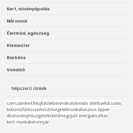
Kert, növényápolás
Női vonal
Életmód, egészség
Kismester
Barkács
Vonalzó
Népszerű címkék
szerszám
kert
felújítás
lakberendezés
kreatív ötlet
barkácsolás
bútor
víz
fűtés
szerkesztőség
elektronika
hasznos tippek
dísznövény
hőszigetelés
tető
megújuló energia
tisztítás
kerti munka
beton
nyár