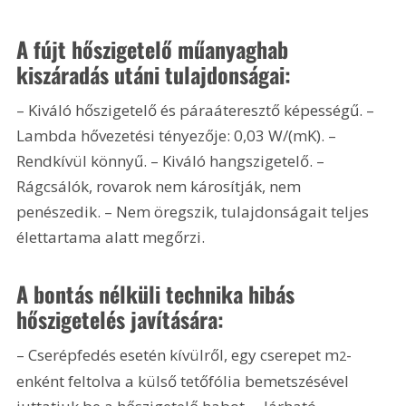
A fújt hőszigetelő műanyaghab 
kiszáradás utáni tulajdonságai:
– Kiváló hőszigetelő és páraáteresztő képességű. – 
Lambda hővezetési tényezője: 0,03 W/(mK). – 
Rendkívül könnyű. – Kiváló hangszigetelő. – 
Rágcsálók, rovarok nem károsítják, nem 
penészedik. – Nem öregszik, tulajdonságait teljes 
élettartama alatt megőrzi.
A bontás nélküli technika hibás 
hőszigetelés javítására:
– Cserépfedés esetén kívülről, egy cserepet m
-
2
enként feltolva a külső tetőfólia bemetszésével 