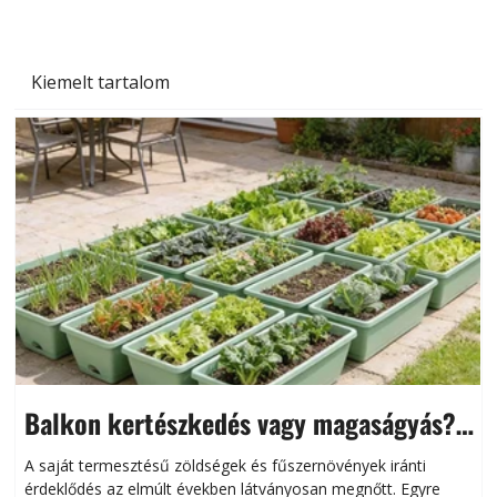
Kiemelt tartalom
Balkon kertészkedés vagy magaságyás?
Helytakarékos kertészkedés
A saját termesztésű zöldségek és fűszernövények iránti
érdeklődés az elmúlt években látványosan megnőtt. Egyre