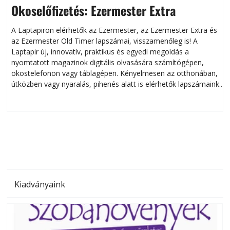
Okoselőfizetés: Ezermester Extra
A Laptapiron elérhetők az Ezermester, az Ezermester Extra és
az Ezermester Old Timer lapszámai, visszamenőleg is! A
Laptapir új, innovatív, praktikus és egyedi megoldás a
L
nyomtatott magazinok digitális olvasására számítógépen,
okostelefonon vagy táblagépen. Kényelmesen az otthonában,
útközben vagy nyaralás, pihenés alatt is elérhetők lapszámaink.
ú
Bárhol, bármikor, akár külföldön élve vagy dolgozva is
B
olvashatók az Ezermester lapszámai. A Laptapir kényelmes
megoldás, mert: – t
Kiadványaink