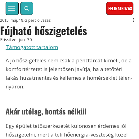
FELIRATKOZÁS
2015. máj. 18.
2 perc olvasás
Fújható hőszigetelés
Frissítve:
jún. 30.
Támogatott tartalom
A jó hőszigetelés nem csak a pénztárcát kíméli, de a 
komfortérzetet is jelentősen javítja, ha a tetőtéri 
lakás huzatmentes és kellemes a hőmérséklet télen-
nyáron.
Akár utólag, bontás nélkül
Egy épület tetőszerkezetét különösen érdemes jól 
hőszigetelni, mert a téli hőenergia-veszteség közel 