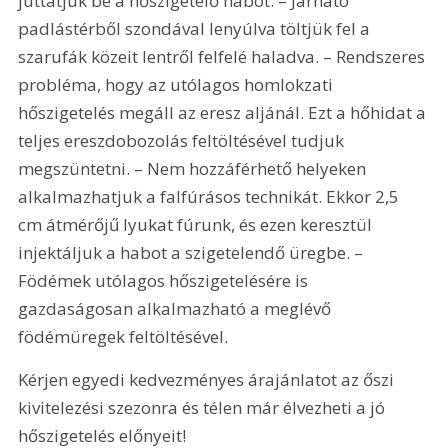
juttatjuk be a hőszigetelő habot. – Járható 
padlástérből szondával lenyúlva töltjük fel a 
szarufák közeit lentről felfelé haladva. – Rendszeres 
probléma, hogy az utólagos homlokzati 
hőszigetelés megáll az eresz aljánál. Ezt a hőhidat a 
teljes ereszdobozolás feltöltésével tudjuk 
megszüntetni. – Nem hozzáférhető helyeken 
alkalmazhatjuk a falfúrásos technikát. Ekkor 2,5 
cm átmérőjű lyukat fúrunk, és ezen keresztül 
injektáljuk a habot a szigetelendő üregbe. – 
Födémek utólagos hőszigetelésére is 
gazdaságosan alkalmazható a meglévő 
födémüregek feltöltésével. 
Kérjen egyedi kedvezményes árajánlatot az őszi 
kivitelezési szezonra és télen már élvezheti a jó 
hőszigetelés előnyeit!