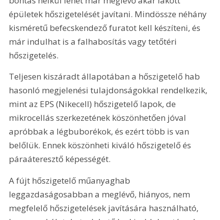
bontás nélkül lehet már meglévő akár lakott 
épületek hőszigetelését javítani. Mindössze néhány 
kisméretű befecskendező furatot kell készíteni, és 
már indulhat is a falhabosítás vagy tetőtéri 
hőszigetelés.
Teljesen kiszáradt állapotában a hőszigetelő hab 
hasonló megjelenési tulajdonságokkal rendelkezik, 
mint az EPS (Nikecell) hőszigetelő lapok, de 
mikrocellás szerkezetének köszönhetően jóval 
apróbbak a légbuborékok, és ezért több is van 
belőlük. Ennek köszönheti kiváló hőszigetelő és 
páraáteresztő képességét.
A fújt hőszigetelő műanyaghab 
leggazdaságosabban a meglévő, hiányos, nem 
megfelelő hőszigetelések javítására használható, 