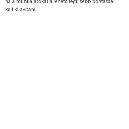
ha a munkálatokat a lehető legkisebb bontással 
kell kijavítani.