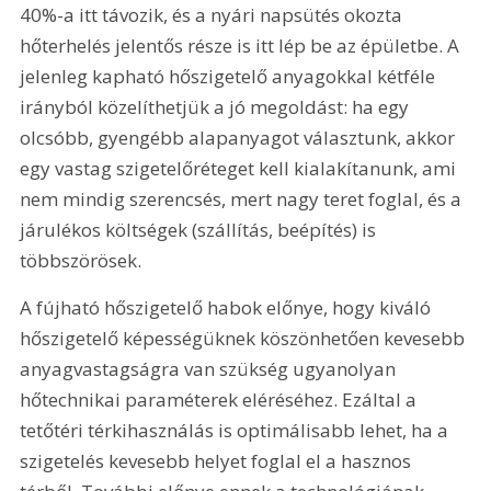
40%-a itt távozik, és a nyári napsütés okozta 
hőterhelés jelentős része is itt lép be az épületbe. A 
jelenleg kapható hőszigetelő anyagokkal kétféle 
irányból közelíthetjük a jó megoldást: ha egy 
olcsóbb, gyengébb alapanyagot választunk, akkor 
egy vastag szigetelőréteget kell kialakítanunk, ami 
nem mindig szerencsés, mert nagy teret foglal, és a 
járulékos költségek (szállítás, beépítés) is 
többszörösek.
A fújható hőszigetelő habok előnye, hogy kiváló 
hőszigetelő képességüknek köszönhetően kevesebb 
anyagvastagságra van szükség ugyanolyan 
hőtechnikai paraméterek eléréséhez. Ezáltal a 
tetőtéri térkihasználás is optimálisabb lehet, ha a 
szigetelés kevesebb helyet foglal el a hasznos 