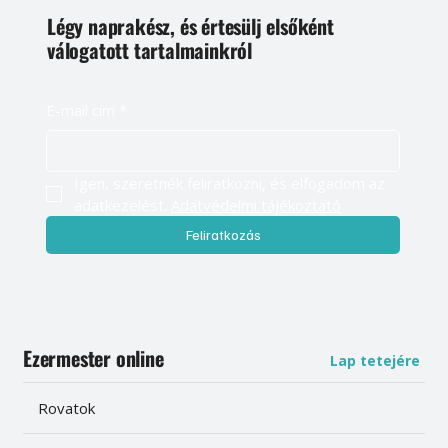
Légy naprakész, és értesülj elsőként
válogatott tartalmainkról
E-mail cím
*
Igen, szeretnék feliratkozni, és elfogadom az 
adatkezelést. 
Adatvédelmi tájékoztató
Feliratkozás
Ezermester online
Lap tetejére
Rovatok