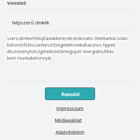
Vonalzó
Népszerű címkék
szerszám
kert
felújítás
lakberendezés
kreatív ötlet
barkácsolás
bútor
víz
fűtés
szerkesztőség
elektronika
hasznos tippek
dísznövény
hőszigetelés
tető
megújuló energia
tisztítás
kerti munka
beton
nyár
Kapcsolat
Impresszum
Médiaajánlat
Adatvédelem