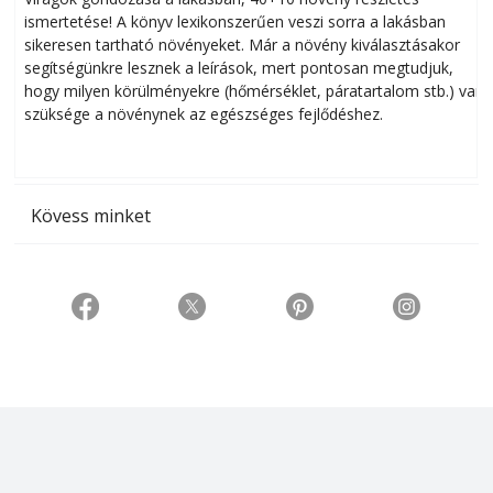
ismertetése! A könyv lexikonszerűen veszi sorra a lakásban
s
sikeresen tart­ha­tó növényeket. Már a növény kiválasztásakor
h
segítségünkre lesznek a leírások, mert pontosan megtudjuk,
k
hogy milyen körülményekre (hőmérséklet, páratartalom stb.) van
szüksége a növénynek az egészséges fejlődéshez.
t
Kövess minket