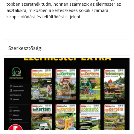
többen szeretnék tudni, honnan származik az élelmiszer az
l
asztalukra, miközben a kertészkedés sokak számára
kikapcsolódást és feltöltődést is jelent.
é
d
Szerkesztőségi