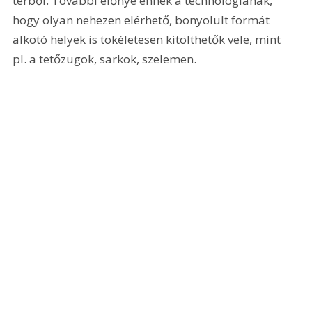
térből. További előnye ennek a technológiának, 
hogy olyan nehezen elérhető, bonyolult formát 
alkotó helyek is tökéletesen kitölthetők vele, mint 
pl. a tetőzugok, sarkok, szelemen.