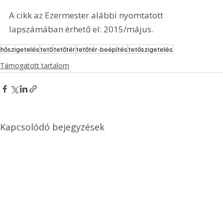
A cikk az Ezermester alábbi nyomtatott 
lapszámában érhető el: 2015/május.
hőszigetelés
tető
tetőtér
tetőtér-beépítés
tetőszigetelés
Támogatott tartalom
Kapcsolódó bejegyzések