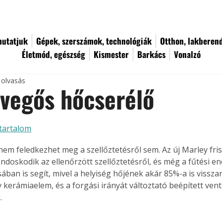
utatjuk
Gépek, szerszámok, technológiák
Otthon, lakberen
Életmód, egészség
Kismester
Barkács
Vonalzó
 olvasás
evegős hőcserélő
tartalom
 nem feledkezhet meg a szellőztetésről sem. Az új Marley fri
ndoskodik az ellenőrzött szellőztetésről, és még a fűtési en
ában is segít, mivel a helyiség hőjének akár 85%-a is visszan
 kerámiaelem, és a forgási irányát változtató beépített venti
.