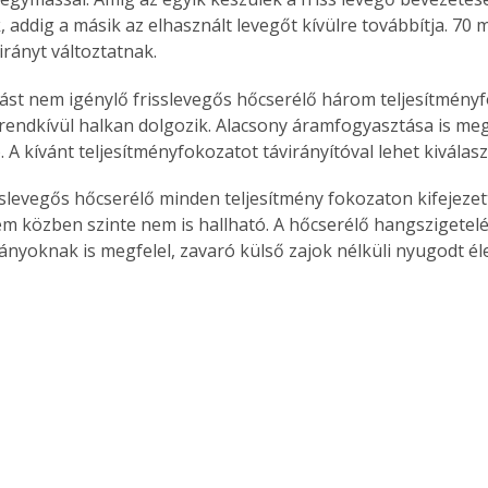
 addig a másik az elhasznált levegőt kívülre továbbítja. 70 
irányt változtatnak.
ást nem igénylő frisslevegős hőcserélő három teljesítményf
 rendkívül halkan dolgozik. Alacsony áramfogyasztása is me
. A kívánt teljesítményfokozatot távirányítóval lehet kiválasz
sslevegős hőcserélő minden teljesítmény fokozaton kifejezet
em közben szinte nem is hallható. A hőcserélő hangszigetelé
nyoknak is megfelel, zavaró külső zajok nélküli nyugodt élet