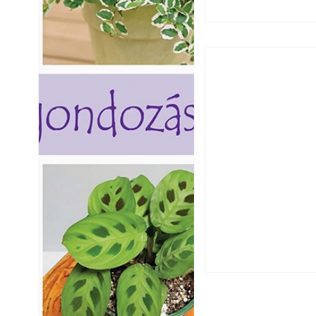
Hogyan válasszunk
fenntartható kert