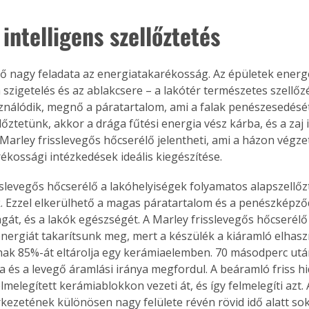
intelligens szellőztetés
vő nagy feladata az energiatakarékosság. Az épületek energet
szigetelés és az ablakcsere – a lakótér természetes szellőzé
ználódik, megnő a páratartalom, ami a falak penészesedését
őztetünk, akkor a drága fűtési energia vész kárba, és a zaj 
Marley frisslevegős hőcserélő jelentheti, ami a házon végzet
ékossági intézkedések ideális kiegészítése.
sslevegős hőcserélő a lakóhelyiségek folyamatos alapszellőz
 Ezzel elkerülhető a magas páratartalom és a penészképződ
agát, és a lakók egészségét. A Marley frisslevegős hőcserélő 
energiát takarítsunk meg, mert a készülék a kiáramló elhasz
ak 85%-át eltárolja egy kerámiaelemben. 70 másodperc után
ya és a levegő áramlási iránya megfordul. A beáramló friss hi
lmelegített kerámiablokkon vezeti át, és így felmelegíti azt
kezetének különösen nagy felülete révén rövid idő alatt sok 