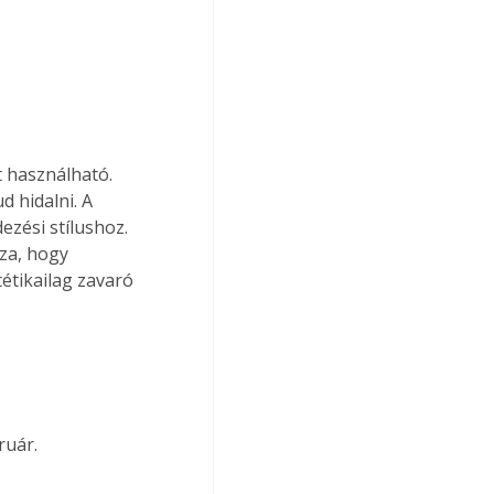
t használható. 
 hidalni. A 
zési stílushoz. 
za, hogy 
étikailag zavaró 
ruár.