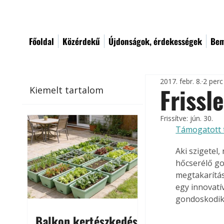
Főoldal
Közérdekű
Újdonságok, érdekességek
Bem
2017. febr. 8.
2 perc
Frissl
Kiemelt tartalom
Frissítve:
jún. 30.
Támogatott 
Aki szigetel,
hőcserélő go
megtakarítás
egy innovatív
gondoskodik
Balkon kertészkedés