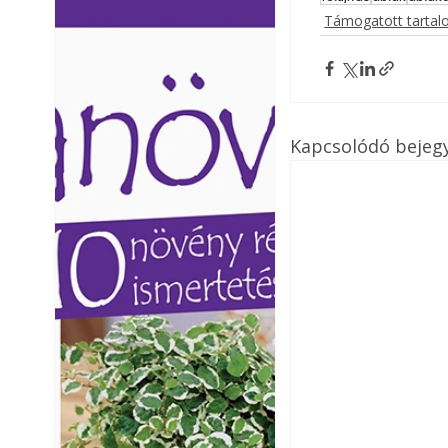
Ezermester lapszámai. A
Ezermester lapszámai
Támogatott tarta
Laptapir kényelmes megoldás,
Laptapir kényelmes 
mert: – t
mert: – t
Kapcsolódó bejeg