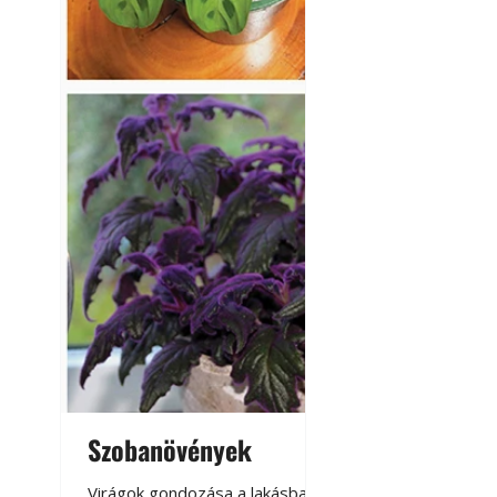
A modern épített k
Szobanövények
Virágoskert: k
teraszon, laká
Virágok gondozása a lakásban,