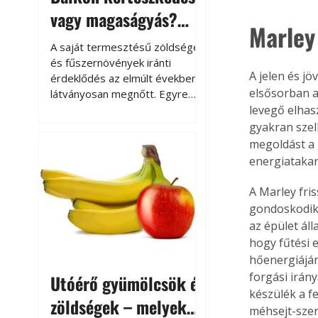
vagy magaságyás?
Marley 
Helytakarékos
A saját termesztésű zöldségek
kertészkedés
és fűszernövények iránti
A jelen és jö
érdeklődés az elmúlt években
elsősorban a 
látványosan megnőtt. Egyre
többen szeretnék tudni, honnan
levegő elhas
származik az élelmiszer az
gyakran szell
asztalukra, miközben a
megoldást a 
kertészkedés sokak számára
energiatakar
kikapcsolódást és feltöltődést
is jelent.
A Marley fri
gondoskodik.
az épület áll
hogy fűtési 
hőenergiáján
forgási irán
Utóérő gyümölcsök és
készülék a fe
zöldségek – melyek
méhsejt-szer