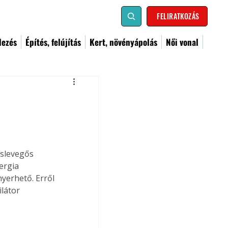
FELIRATKOZÁS
dezés
Építés, felújítás
Kert, növényápolás
Női vonal
sslevegős 
ergia 
yerhető. Erről 
látor 