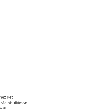
hez két 
 rádióhullámon 
ről 