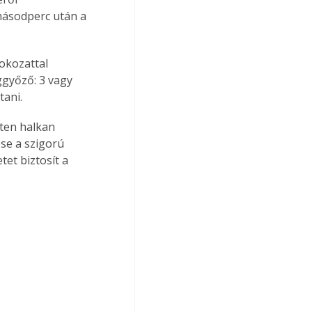
másodperc után a 
okozattal 
ggyőző: 3 vagy 
tani.
ten halkan 
se a szigorú 
et biztosít a 