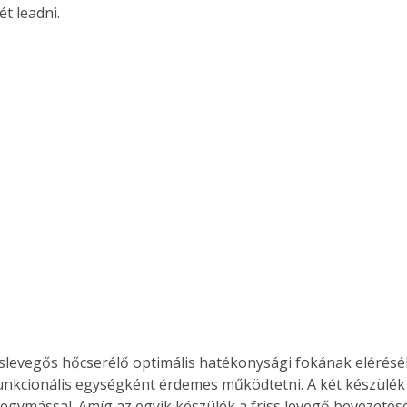
ét leadni.
sslevegős hőcserélő optimális hatékonysági fokának elérésé
unkcionális egységként érdemes működtetni. A két készülék
gymással. Amíg az egyik készülék a friss levegő bevezetésé