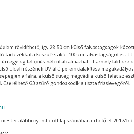
Együtt jobban megéri!
Bővebb információ itt!
k az
Együtt jobban megéri! A
etőelem rövidíthető, így 28-50 cm külső falvastagságok közöt
mester
könyvek tetszőleges
ó tartozékkal a készülék akár 100 cm falvastagságot is át tud
er Old
párosítással kedvezményes
áron, 0 Ft postaköltséggel
ltéri egység feltűnés nélkül alkalmazható bármely lakberende
ptapir új,
megrendelhetők!
ülső oldali részének UV álló peremkialakítása megakadályoz
és egyedi
sepegjen a falra, a külső süveg megvédi a külső falat az eszt
tt
. Cserélhető G3 szűrő gondoskodik a tiszta frisslevegőről.
lvasására
elefonon
nyelmesen
hu
ben vagy
t is
ermester alábbi nyomtatott lapszámában érhető el: 2017/feb
. Bárhol,
ön élve
csere
ashatók az