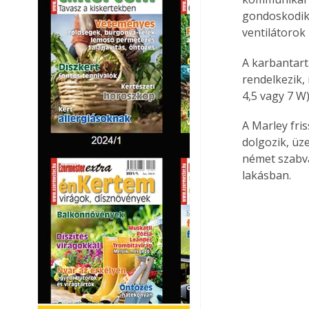
gondoskodik,
ventilátorok 
A karbantart
rendelkezik,
4,5 vagy 7 W)
A Marley fri
dolgozik, üz
német szabvá
lakásban.