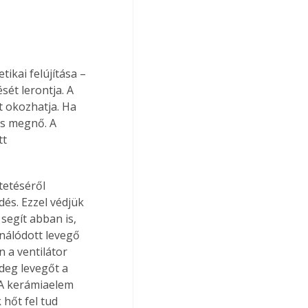
ikai felújítása – 
sét lerontja. A 
 okozhatja. Ha 
is megnő. A 
t 
tetéséről 
és. Ezzel védjük 
segít abban is, 
nálódott levegő 
 a ventilátor 
deg levegőt a 
. A kerámiaelem 
hőt fel tud 