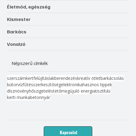
Életmód, egészség
Kismester
Barkács
Vonalzó
Népszerű címkék
szerszám
kert
felújítás
lakberendezés
kreatív ötlet
barkácsolás
bútor
víz
fűtés
szerkesztőség
elektronika
hasznos tippek
dísznövény
hőszigetelés
tető
megújuló energia
tisztítás
kerti munka
beton
nyár
Kapcsolat