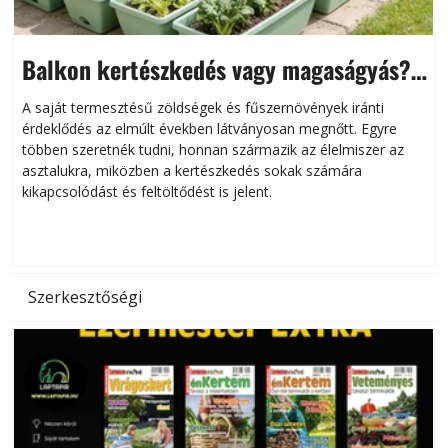
Balkon kertészkedés vagy magaságyás?
Helytakarékos kertészkedés
A saját termesztésű zöldségek és fűszernövények iránti
érdeklődés az elmúlt években látványosan megnőtt. Egyre
többen szeretnék tudni, honnan származik az élelmiszer az
l
asztalukra, miközben a kertészkedés sokak számára
kikapcsolódást és feltöltődést is jelent.
é
d
Szerkesztőségi