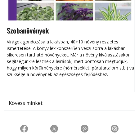
Szobanövények
Virágok gondozása a lakásban, 40+10 növény részletes
ismertetése! A könyv lexikonszerűen veszi sorra a lakásban
s
sikeresen tart­ha­tó növényeket. Már a növény kiválasztásakor
h
segítségünkre lesznek a leírások, mert pontosan megtudjuk,
k
hogy milyen körülményekre (hőmérséklet, páratartalom stb.) van
szüksége a növénynek az egészséges fejlődéshez.
t
Kövess minket