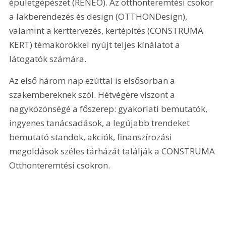
épületgépészet (RENEO). Az otthonteremtési csokor 
a lakberendezés és design (OTTHONDesign), 
valamint a kerttervezés, kertépítés (CONSTRUMA 
KERT) témakörökkel nyújt teljes kínálatot a 
látogatók számára.
Az első három nap ezúttal is elsősorban a 
szakembereknek szól. Hétvégére viszont a 
nagyközönségé a főszerep: gyakorlati bemutatók, 
ingyenes tanácsadások, a legújabb trendeket 
bemutató standok, akciók, finanszírozási 
megoldások széles tárházát találják a CONSTRUMA 
Otthonteremtési csokron.