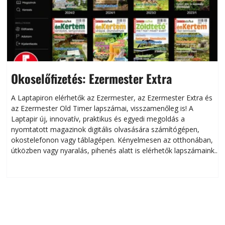
Okoselőfizetés: Ezermester Extra
A Laptapiron elérhetők az Ezermester, az Ezermester Extra és
az Ezermester Old Timer lapszámai, visszamenőleg is! A
Laptapir új, innovatív, praktikus és egyedi megoldás a
L
nyomtatott magazinok digitális olvasására számítógépen,
okostelefonon vagy táblagépen. Kényelmesen az otthonában,
útközben vagy nyaralás, pihenés alatt is elérhetők lapszámaink.
ú
Bárhol, bármikor, akár külföldön élve vagy dolgozva is
B
olvashatók az Ezermester lapszámai. A Laptapir kényelmes
megoldás, mert: – t