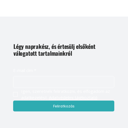
Légy naprakész, és értesülj elsőként
válogatott tartalmainkról
E-mail cím
*
Igen, szeretnék feliratkozni, és elfogadom az 
adatkezelést. 
Adatvédelmi tájékoztató
Feliratkozás