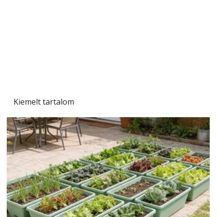
Tiszta homlokzat éveken át
Kiemelt tartalom