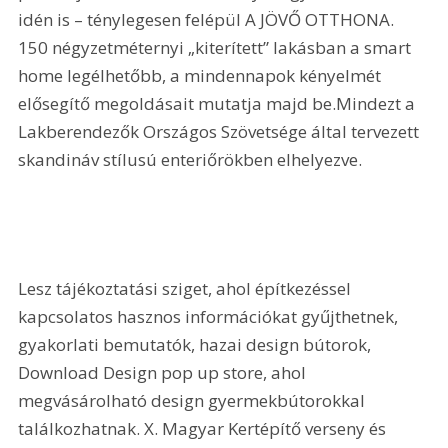
idén is – ténylegesen felépül A JÖVŐ OTTHONA. 
150 négyzetméternyi „kiterített” lakásban a smart 
home legélhetőbb, a mindennapok kényelmét 
elősegítő megoldásait mutatja majd be.Mindezt a 
Lakberendezők Országos Szövetsége által tervezett 
skandináv stílusú enteriőrökben elhelyezve.
Lesz tájékoztatási sziget, ahol építkezéssel 
kapcsolatos hasznos információkat gyűjthetnek, 
gyakorlati bemutatók, hazai design bútorok, 
Download Design pop up store, ahol 
megvásárolható design gyermekbútorokkal 
találkozhatnak. X. Magyar Kertépítő verseny és 