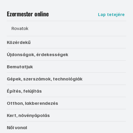
Ezermester online
Lap tetejére
Rovatok
Közérdekű
Újdonságok, érdekességek
Bemutatjuk
Gépek, szerszámok, technológiák
Építés, felújítás
Otthon, lakberendezés
Kert, növényápolás
Női vonal