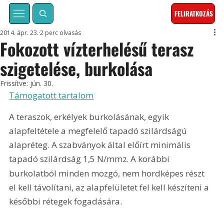
FELIRATKOZÁS
2014. ápr. 23.
2 perc olvasás
Fokozott vízterhelésű terasz
szigetelése, burkolása
Frissítve:
jún. 30.
Támogatott tartalom
A teraszok, erkélyek burkolásának, egyik 
alapfeltétele a megfelelő tapadó szilárdságú 
alapréteg. A szabványok által előírt minimális 
tapadó szilárdság 1,5 N/mm
. A korábbi 
2
burkolatból minden mozgó, nem hordképes részt 
el kell távolítani, az alapfelületet fel kell készíteni a 
későbbi rétegek fogadására.