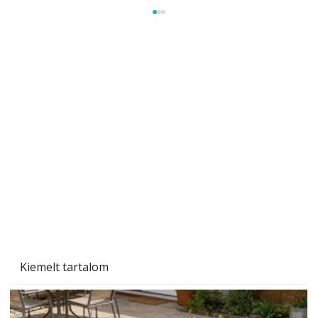
Tiszta homlokzat éveken át
Kiemelt tartalom