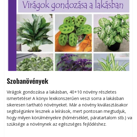
Szobanövények
Virágok gondozása a lakásban, 40+10 növény részletes
ismertetése! A könyv lexikonszerűen veszi sorra a lakásban
s
sikeresen tart­ha­tó növényeket. Már a növény kiválasztásakor
h
segítségünkre lesznek a leírások, mert pontosan megtudjuk,
k
hogy milyen körülményekre (hőmérséklet, páratartalom stb.) van
szüksége a növénynek az egészséges fejlődéshez.
t