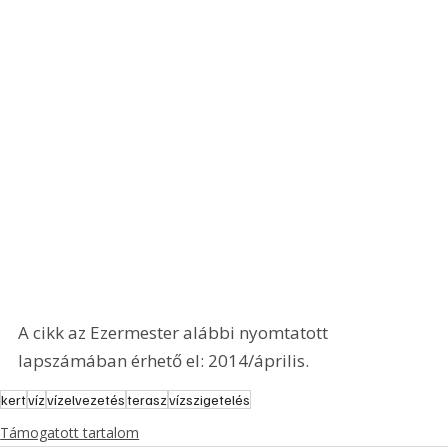
A cikk az Ezermester alábbi nyomtatott 
lapszámában érhető el: 2014/április.
kert
víz
vízelvezetés
terasz
vízszigetelés
Támogatott tartalom