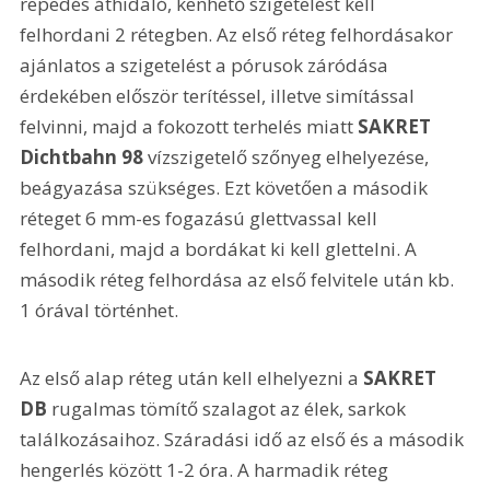
repedés áthidaló, kenhető szigetelést kell 
felhordani 2 rétegben. Az első réteg felhordásakor 
ajánlatos a szigetelést a pórusok záródása 
érdekében először terítéssel, illetve simítással 
felvinni, majd a fokozott terhelés miatt 
SAKRET 
Dichtbahn 98
 vízszigetelő szőnyeg elhelyezése, 
beágyazása szükséges. Ezt követően a második 
réteget 6 mm-es fogazású glettvassal kell 
felhordani, majd a bordákat ki kell glettelni. A 
második réteg felhordása az első felvitele után kb. 
1 órával történhet. 
Az első alap réteg után kell elhelyezni a 
SAKRET 
DB
 rugalmas tömítő szalagot az élek, sarkok 
találkozásaihoz. Száradási idő az első és a második 
hengerlés között 1-2 óra. A harmadik réteg 