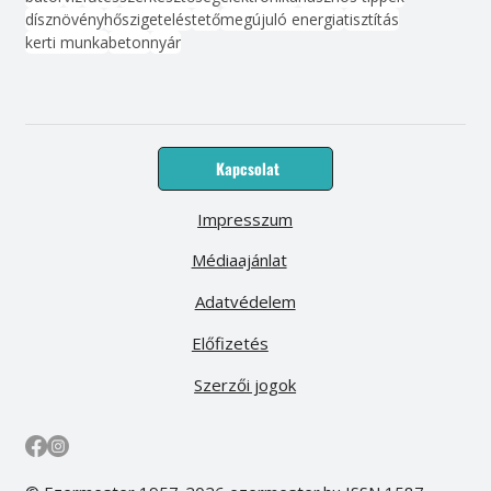
dísznövény
hőszigetelés
tető
megújuló energia
tisztítás
kerti munka
beton
nyár
Kapcsolat
Impresszum
Médiaajánlat
Adatvédelem
Előfizetés
Szerzői jogok