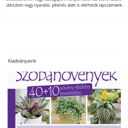
útközben vagy nyaralás, pihenés alatt is elérhetők lapszámaink.
ú
Bárhol, bármikor, akár külföldön élve vagy dolgozva is
B
olvashatók az Ezermester lapszámai. A Laptapir kényelmes
megoldás, mert: – t
Kiadványaink