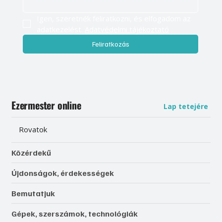
Igen, szeretnék feliratkozni, és elfogadom az 
adatkezelést. 
Adatvédelmi tájékoztató
Feliratkozás
Ezermester online
Lap tetejére
Rovatok
Közérdekű
Újdonságok, érdekességek
Bemutatjuk
Gépek, szerszámok, technológiák