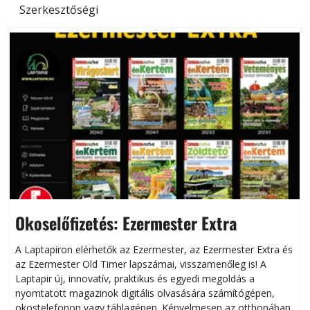
Szerkesztőségi
Okoselőfizetés: Ezermester Extra
A Laptapiron elérhetők az Ezermester, az Ezermester Extra és
az Ezermester Old Timer lapszámai, visszamenőleg is! A
Laptapir új, innovatív, praktikus és egyedi megoldás a
L
nyomtatott magazinok digitális olvasására számítógépen,
okostelefonon vagy táblagépen. Kényelmesen az otthonában,