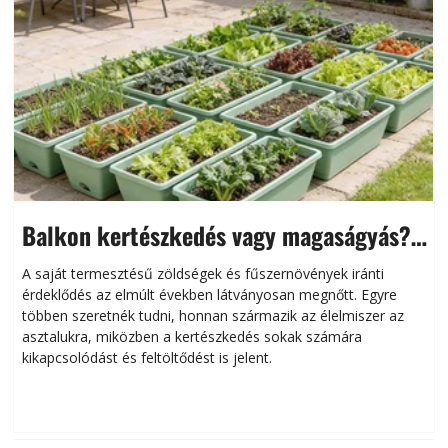
Balkon kertészkedés vagy magaságyás?
Helytakarékos kertészkedés
A saját termesztésű zöldségek és fűszernövények iránti
érdeklődés az elmúlt években látványosan megnőtt. Egyre
többen szeretnék tudni, honnan származik az élelmiszer az
l
asztalukra, miközben a kertészkedés sokak számára
kikapcsolódást és feltöltődést is jelent.
é
d