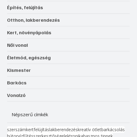
Építés, felújítás
Otthon, lakberendezés
Kert, növényápolás
Női vonal
Életmód, egészség
Kismester
Barkács
Vonalzó
Népszerű címkék
szerszám
kert
felújítás
lakberendezés
kreatív ötlet
barkácsolás
bútor
víz
fűtés
szerkesztőség
elektronika
hasznos tippek