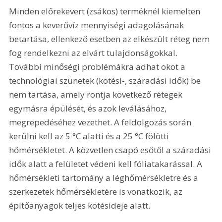
Minden előrekevert (zsákos) terméknél kiemelten 
fontos a keverővíz mennyiségi adagolásának 
betartása, ellenkező esetben az elkészült réteg nem 
fog rendelkezni az elvárt tulajdonságokkal. 
További minőségi problémákra adhat okot a 
technológiai szünetek (kötési-, száradási idők) be 
nem tartása, amely rontja következő rétegek 
egymásra épülését, és azok leválásához, 
megrepedéséhez vezethet. A feldolgozás során 
kerülni kell az 5 °C alatti és a 25 °C fölötti 
hőmérsékletet. A közvetlen csapó esőtől a száradási 
idők alatt a felületet védeni kell fóliatakarással. A 
hőmérsékleti tartomány a léghőmérsékletre és a 
szerkezetek hőmérsékletére is vonatkozik, az 
építőanyagok teljes kötésideje alatt.