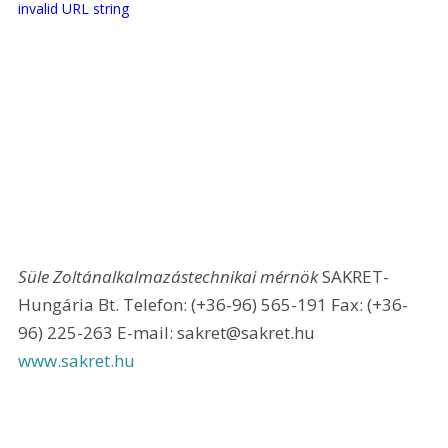
invalid URL string
Süle Zoltán
alkalmazástechnikai mérnök
 SAKRET-
Hungária Bt. Telefon: (+36-96) 565-191 Fax: (+36-
96) 225-263 E-mail: sakret@sakret.hu 
www.sakret.hu