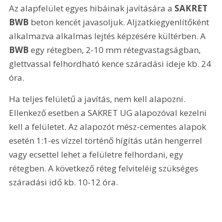
Az alapfelület egyes hibáinak javítására a 
SAKRET 
BWB
 beton kencét javasoljuk. Aljzatkiegyenlítőként 
alkalmazva alkalmas lejtés képzésére kültérben. A 
BWB
 egy rétegben, 2-10 mm rétegvastagságban, 
glettvassal felhordható kence száradási ideje kb. 24 
óra.
Ha teljes felületű a javítás, nem kell alapozni. 
Ellenkező esetben a SAKRET UG alapozóval kezelni 
kell a felületet. Az alapozót mész-cementes alapok 
esetén 1:1-es vízzel történő hígítás után hengerrel 
vagy ecsettel lehet a felületre felhordani, egy 
rétegben. A következő réteg felviteléig szükséges 
száradási idő kb. 10-12 óra. 