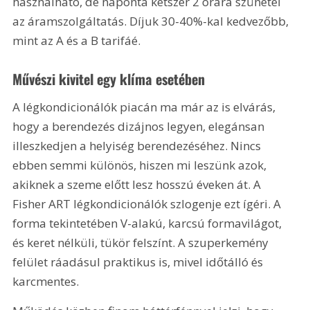
használható, de naponta kétszer 2 órára szünetel 
az áramszolgáltatás. Díjuk 30-40%-kal kedvezőbb, 
mint az A és a B tarifáé.
Művészi kivitel egy klíma esetében
A légkondicionálók piacán ma már az is elvárás, 
hogy a berendezés dizájnos legyen, elegánsan 
illeszkedjen a helyiség berendezéséhez. Nincs 
ebben semmi különös, hiszen mi leszünk azok, 
akiknek a szeme előtt lesz hosszú éveken át. A 
Fisher ART légkondicionálók szlogenje ezt ígéri. A 
forma tekintetében V-alakú, karcsú formavilágot, 
és keret nélküli, tükör felszínt. A szuperkemény 
felület ráadásul praktikus is, mivel időtálló és 
karcmentes.