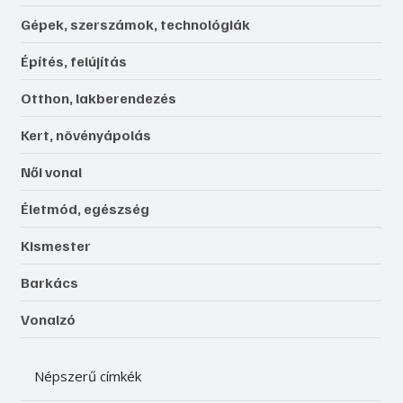
Gépek, szerszámok, technológiák
Építés, felújítás
Otthon, lakberendezés
Kert, növényápolás
Női vonal
Életmód, egészség
Kismester
Barkács
Vonalzó
Népszerű címkék