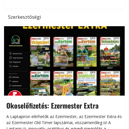
l
Szerkesztőségi
Okoselőfizetés: Ezermester Extra
A Laptapiron elérhetők az Ezermester, az Ezermester Extra és
az Ezermester Old Timer lapszámai, visszamenőleg is! A
Laptapir új, innovatív, praktikus és egyedi megoldás a
L