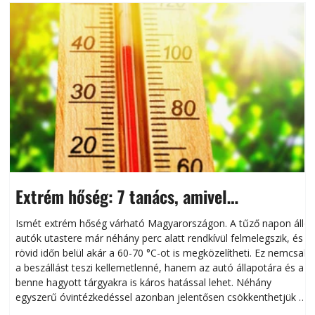
Extrém hőség: 7 tanács, amivel
megóvhatjuk autónkat a nyári károktól
Ismét extrém hőség várható Magyarországon. A tűző napon álló
autók utastere már néhány perc alatt rendkívül felmelegszik, és
rövid időn belül akár a 60-70 °C-ot is megközelítheti. Ez nemcsak
n
a beszállást teszi kellemetlenné, hanem az autó állapotára és a
benne hagyott tárgyakra is káros hatással lehet. Néhány
egyszerű óvintézkedéssel azonban jelentősen csökkenthetjük a
hőség káros hatásait.