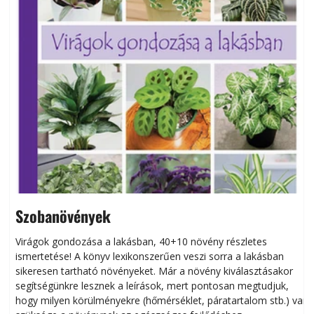
Szobanövények
Virágok gondozása a lakásban, 40+10 növény részletes
ismertetése! A könyv lexikonszerűen veszi sorra a lakásban
s
sikeresen tart­ha­tó növényeket. Már a növény kiválasztásakor
h
segítségünkre lesznek a leírások, mert pontosan megtudjuk,
k
hogy milyen körülményekre (hőmérséklet, páratartalom stb.) van