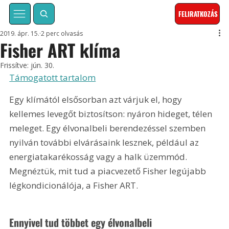
FELIRATKOZÁS
2019. ápr. 15.
2 perc olvasás
Fisher ART klíma
Frissítve:
jún. 30.
Támogatott tartalom
Egy klímától elsősorban azt várjuk el, hogy 
kellemes levegőt biztosítson: nyáron hideget, télen 
meleget. Egy élvonalbeli berendezéssel szemben 
nyilván további elvárásaink lesznek, például az 
energiatakarékosság vagy a halk üzemmód. 
Megnéztük, mit tud a piacvezető Fisher legújabb 
légkondicionálója, a Fisher ART.
Ennyivel tud többet egy élvonalbeli 