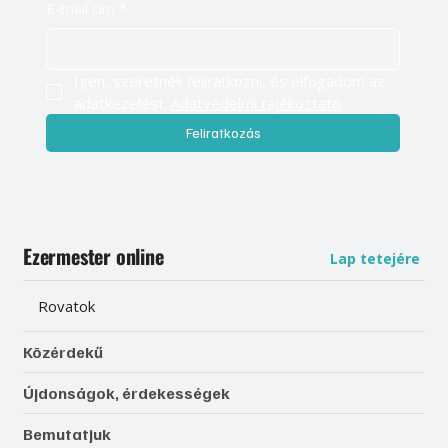
E-mail cím
*
Igen, szeretnék feliratkozni, és elfogadom az 
adatkezelést. 
Adatvédelmi tájékoztató
Feliratkozás
Ezermester online
Lap tetejére
Rovatok
Közérdekű
Újdonságok, érdekességek
Bemutatjuk