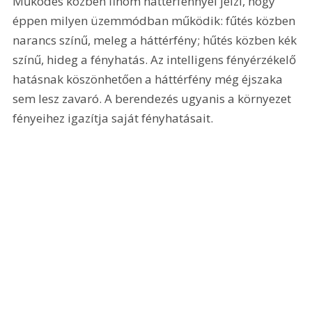
Működés közben finom háttérfénnyel jelzi, hogy 
éppen milyen üzemmódban működik: fűtés közben 
narancs színű, meleg a háttérfény; hűtés közben kék 
színű, hideg a fényhatás. Az intelligens fényérzékelő 
hatásnak köszönhetően a háttérfény még éjszaka 
sem lesz zavaró. A berendezés ugyanis a környezet 
fényeihez igazítja saját fényhatásait.