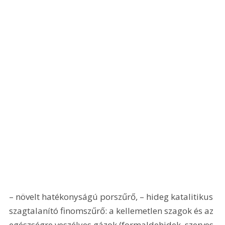
– növelt hatékonyságú porszűrő, – hideg katalitikus 
szagtalanító finomszűrő: a kellemetlen szagok és az 
egészségre veszélyes gázok (formaldehidek, szerves 