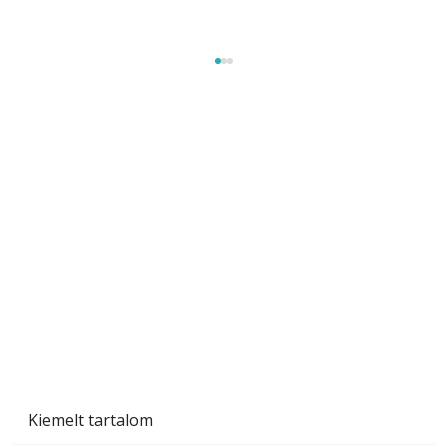
Tiszta homlokzat éveken át
Kiemelt tartalom