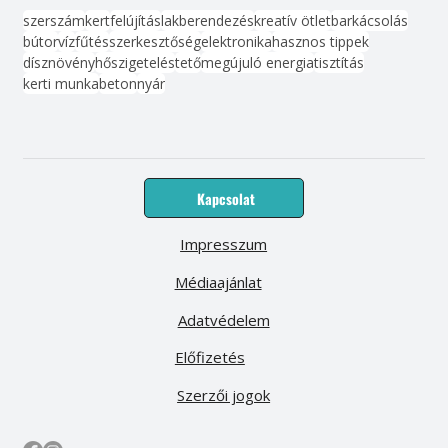
szerszám
kert
felújítás
lakberendezés
kreatív ötlet
barkácsolás
bútor
víz
fűtés
szerkesztőség
elektronika
hasznos tippek
dísznövény
hőszigetelés
tető
megújuló energia
tisztítás
kerti munka
beton
nyár
Kapcsolat
Impresszum
Médiaajánlat
Adatvédelem
Előfizetés
Szerzői jogok