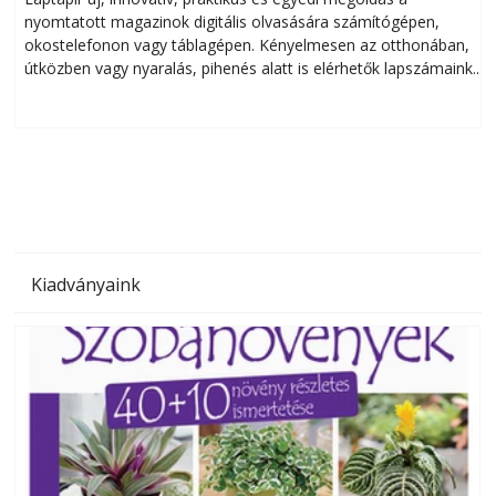
nyomtatott magazinok digitális olvasására számítógépen,
okostelefonon vagy táblagépen. Kényelmesen az otthonában,
útközben vagy nyaralás, pihenés alatt is elérhetők lapszámaink.
ú
Bárhol, bármikor, akár külföldön élve vagy dolgozva is
B
olvashatók az Ezermester lapszámai. A Laptapir kényelmes
megoldás, mert: – t
Kiadványaink