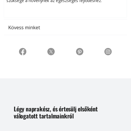
szüksége a növénynek az egészséges fejlődéshez.
t
Kövess minket
Légy naprakész, és értesülj elsőként
válogatott tartalmainkról