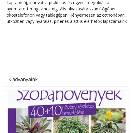
Laptapir új, innovatív, praktikus és egyedi megoldás a
L
nyomtatott magazinok digitális olvasására számítógépen,
okostelefonon vagy táblagépen. Kényelmesen az otthonában,
útközben vagy nyaralás, pihenés alatt is elérhetők lapszámaink.
ú
Bárhol, bármikor, akár külföldön élve vagy dolgozva is
B
olvashatók az Ezermester lapszámai. A Laptapir kényelmes
megoldás, mert: – t
Kiadványaink