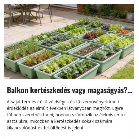
Balkon kertészkedés vagy magaságyás?
Helytakarékos kertészkedés
A saját termesztésű zöldségek és fűszernövények iránti
érdeklődés az elmúlt években látványosan megnőtt. Egyre
többen szeretnék tudni, honnan származik az élelmiszer az
l
asztalukra, miközben a kertészkedés sokak számára
kikapcsolódást és feltöltődést is jelent.
é