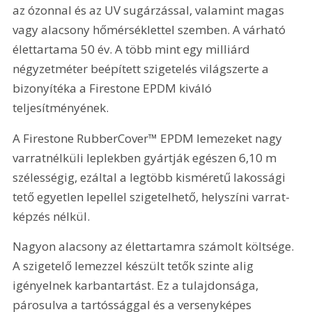
az ózonnal és az UV sugárzással, valamint magas 
vagy alacsony hőmérséklettel szemben. A várható 
élettartama 50 év. A több mint egy milliárd 
négyzetméter beépített szigetelés világszerte a 
bizonyítéka a Firestone EPDM kiváló 
teljesítményének.
A Firestone RubberCover™ EPDM lemezeket nagy 
varratnélküli leplekben gyártják egészen 6,10 m 
szélességig, ezáltal a legtöbb kisméretű lakossági 
tető egyetlen lepellel szigetelhető, helyszíni varrat-
képzés nélkül.
Nagyon alacsony az élettartamra számolt költsége. 
A szigetelő lemezzel készült tetők szinte alig 
igényelnek karbantartást. Ez a tulajdonsága, 
párosulva a tartóssággal és a versenyképes 