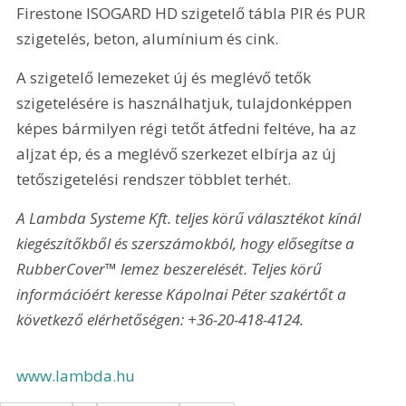
Firestone ISOGARD HD szigetelő tábla PIR és PUR 
szigetelés, beton, alumínium és cink.
A szigetelő lemezeket új és meglévő tetők 
szigetelésére is használhatjuk, tulajdonképpen 
képes bármilyen régi tetőt átfedni feltéve, ha az 
aljzat ép, és a meglévő szerkezet elbírja az új 
tetőszigetelési rendszer többlet terhét.
A Lambda Systeme Kft. teljes körű választékot kínál 
kiegészítőkből és szerszámokból, hogy elősegítse a 
RubberCover™ lemez beszerelését. Teljes körű 
információért keresse Kápolnai Péter szakértőt a 
következő elérhetőségen: +36-20-418-4124.
www.lambda.hu 