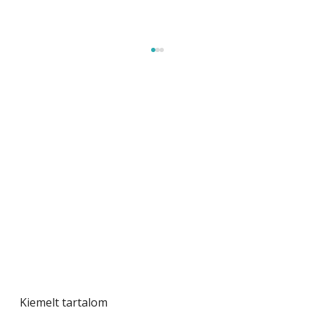
Beton járdalap készítése és lerakása – gyári
és saját készítésű megoldások
Kiemelt tartalom