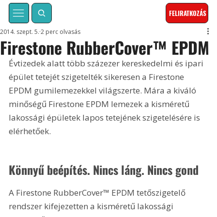
FELIRATKOZÁS
2014. szept. 5.
2 perc olvasás
Firestone RubberCover™ EPDM
Évtizedek alatt több százezer kereskedelmi és ipari 
épület tetejét szigetelték sikeresen a Firestone 
EPDM gumilemezekkel világszerte. Mára a kiváló 
minőségű Firestone EPDM lemezek a kisméretű 
lakossági épületek lapos tetejének szigetelésére is 
elérhetőek.
Könnyű beépítés. Nincs láng. Nincs gond
A Firestone RubberCover™ EPDM tetőszigetelő 
rendszer kifejezetten a kisméretű lakossági 