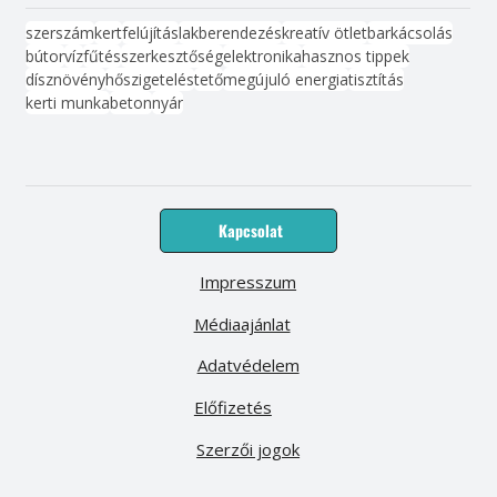
szerszám
kert
felújítás
lakberendezés
kreatív ötlet
barkácsolás
bútor
víz
fűtés
szerkesztőség
elektronika
hasznos tippek
dísznövény
hőszigetelés
tető
megújuló energia
tisztítás
kerti munka
beton
nyár
Kapcsolat
Impresszum
Médiaajánlat
Adatvédelem
Előfizetés
Szerzői jogok