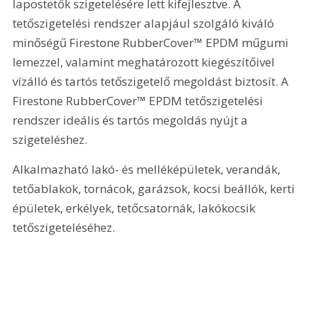
lapostetők szigetelésére lett kifejlesztve. A 
tetőszigetelési rendszer alapjául szolgáló kiváló 
minőségű Firestone RubberCover™ EPDM műgumi 
lemezzel, valamint meghatározott kiegészítőivel 
vízálló és tartós tetőszigetelő megoldást biztosít. A 
Firestone RubberCover™ EPDM tetőszigetelési 
rendszer ideális és tartós megoldás nyújt a 
szigeteléshez.
Alkalmazható lakó- és melléképületek, verandák, 
tetőablakok, tornácok, garázsok, kocsi beállók, kerti 
épületek, erkélyek, tetőcsatornák, lakókocsik 
tetőszigeteléséhez.