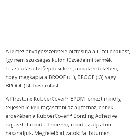
A lemez anyagösszetétele biztosítja a tűzellenállást, 
így nem szükséges külön tűzvédelmi termék 
hozzáadása tetőépítéseknél, annak érdekében, 
hogy megkapja a BROOF (t1), BROOF (t3) vagy 
BROOF (t4) besorolást.
A Firestone RubberCover™ EPDM lemezt mindig 
teljesen le kell ragasztani az aljzathoz, ennek 
érdekében a RubberCover™ Bonding Adhesive 
ragasztót mind a lemezen, mind az aljzaton 
használjuk. Megfelelő aljzatok: fa, bitumen, 