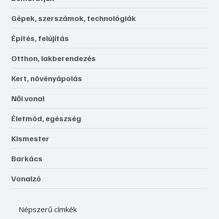
Gépek, szerszámok, technológiák
Építés, felújítás
Otthon, lakberendezés
Kert, növényápolás
Női vonal
Életmód, egészség
Kismester
Barkács
Vonalzó
Népszerű címkék