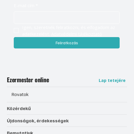
E-mail cím
*
Igen, szeretnék feliratkozni, és elfogadom az 
adatkezelést. 
Adatvédelmi tájékoztató
Feliratkozás
Ezermester online
Lap tetejére
Rovatok
Közérdekű
Újdonságok, érdekességek
Bemutatjuk