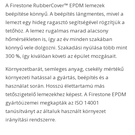
A Firestone RubberCover™ EPDM lemezek 
beépítése könnyű. A beépítés lángmentes, mivel a 
lemezt egy hideg ragasztó segítségével rögzítjük a 
tetőhöz. A lemez rugalmas marad alacsony 
hőmérsékleten is, így az év minden szakában 
könnyű vele dolgozni. Szakadási nyúlása több mint 
300 %, így kiválóan követi az épület mozgásait.
Környezetbarát, semleges anyag, csekély mértékű 
környezeti hatással a gyártás, beépítés és a 
használat során. Hosszú élettartamú más 
tetőszigetelő lemezekhez képest. A Firestone EPDM 
gyártóüzemei megkapták az ISO 14001 
tanúsítványt az általuk használt környezet 
irányítási rendszerre.