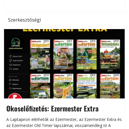
d
Szerkesztőségi
Okoselőfizetés: Ezermester Extra
A Laptapiron elérhetők az Ezermester, az Ezermester Extra és
az Ezermester Old Timer lapszámai, visszamenőleg is! A