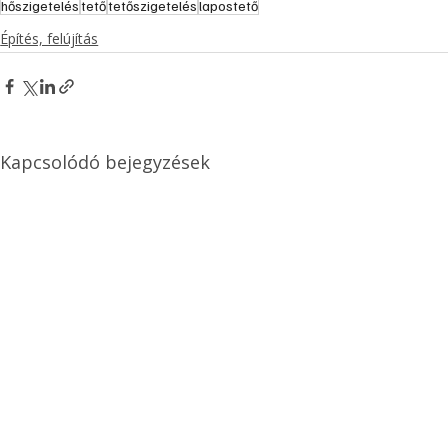
hőszigetelés
tető
tetőszigetelés
lapostető
Építés, felújítás
Kapcsolódó bejegyzések