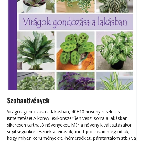
Szobanövények
Virágok gondozása a lakásban, 40+10 növény részletes
ismertetése! A könyv lexikonszerűen veszi sorra a lakásban
s
sikeresen tart­ha­tó növényeket. Már a növény kiválasztásakor
h
segítségünkre lesznek a leírások, mert pontosan megtudjuk,
k
hogy milyen körülményekre (hőmérséklet, páratartalom stb.) van