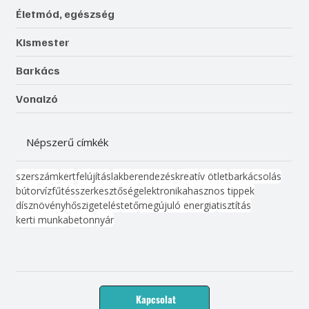
Életmód, egészség
Kismester
Barkács
Vonalzó
Népszerű címkék
szerszám
kert
felújítás
lakberendezés
kreatív ötlet
barkácsolás
bútor
víz
fűtés
szerkesztőség
elektronika
hasznos tippek
dísznövény
hőszigetelés
tető
megújuló energia
tisztítás
kerti munka
beton
nyár
Kapcsolat