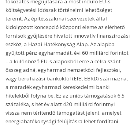
fokozatos megújítására a most induló EU-s 
költségvetési időszak történelmi lehetőséget 
teremt. Az építésszakmai szervezetek által 
kidolgozott koncepció központi eleme az elérhető 
források gyűjtésére hivatott innovatív finanszírozási 
eszköz, a Hazai Hatékonyság Alap. Az alapba 
gyűjtött pénz egyharmadát, évi 60 milliárd forintot 
– a különböző EU-s alapokból erre a célra szánt 
összeg adná, egyharmad nemzetközi fejlesztési, 
vagy beruházási bankoktól (EIB, EBRD) származna, 
a maradék egyharmad kereskedelmi banki 
hitelekből folyna be. Ez az uniós támogatások 6,5 
százaléka, s hét év alatt 420 milliárd forintnyi 
vissza nem térítendő támogatást jelent, amelyet 
energiahatékonysági felújításra lehet fordítani.