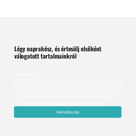
Légy naprakész, és értesülj elsőként
válogatott tartalmainkról
E-mail cím
*
Igen, szeretnék feliratkozni, és elfogadom az 
adatkezelést. 
Adatvédelmi tájékoztató
Feliratkozás