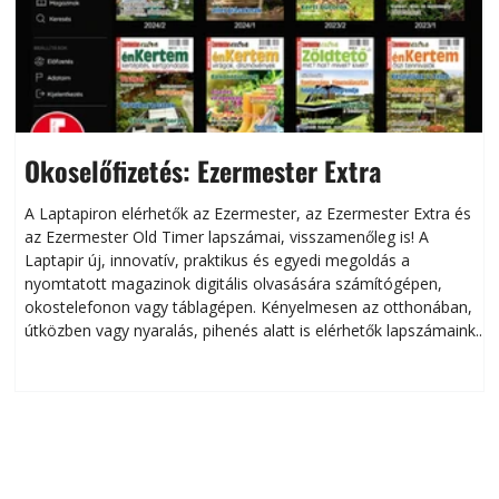
Okoselőfizetés: Ezermester Extra
A Laptapiron elérhetők az Ezermester, az Ezermester Extra és
az Ezermester Old Timer lapszámai, visszamenőleg is! A
Laptapir új, innovatív, praktikus és egyedi megoldás a
L
nyomtatott magazinok digitális olvasására számítógépen,
okostelefonon vagy táblagépen. Kényelmesen az otthonában,
útközben vagy nyaralás, pihenés alatt is elérhetők lapszámaink.
ú
Bárhol, bármikor, akár külföldön élve vagy dolgozva is
B
olvashatók az Ezermester lapszámai. A Laptapir kényelmes
megoldás, mert: – t