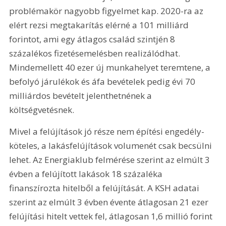
problémakör nagyobb figyelmet kap. 2020-ra az 
elért rezsi megtakarítás elérné a 101 milliárd 
forintot, ami egy átlagos család szintjén 8 
százalékos fizetésemelésben realizálódhat. 
Mindemellett 40 ezer új munkahelyet teremtene, a 
befolyó járulékok és áfa bevételek pedig évi 70 
milliárdos bevételt jelenthetnének a 
költségvetésnek.
Mivel a felújítások jó része nem építési engedély-
köteles, a lakásfelújítások volumenét csak becsülni 
lehet. Az Energiaklub felmérése szerint az elmúlt 3 
évben a felújított lakások 18 százaléka 
finanszírozta hitelből a felújítását. A KSH adatai 
szerint az elmúlt 3 évben évente átlagosan 21 ezer 
felújítási hitelt vettek fel, átlagosan 1,6 millió forint 