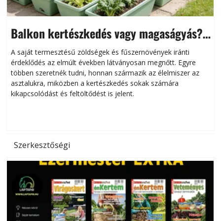
Balkon kertészkedés vagy magaságyás?
Helytakarékos kertészkedés
A saját termesztésű zöldségek és fűszernövények iránti
érdeklődés az elmúlt években látványosan megnőtt. Egyre
többen szeretnék tudni, honnan származik az élelmiszer az
l
asztalukra, miközben a kertészkedés sokak számára
kikapcsolódást és feltöltődést is jelent.
é
d
Szerkesztőségi