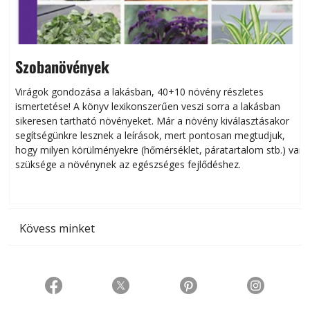
Szobanövények
Virágok gondozása a lakásban, 40+10 növény részletes
ismertetése! A könyv lexikonszerűen veszi sorra a lakásban
s
sikeresen tart­ha­tó növényeket. Már a növény kiválasztásakor
h
segítségünkre lesznek a leírások, mert pontosan megtudjuk,
k
hogy milyen körülményekre (hőmérséklet, páratartalom stb.) van
szüksége a növénynek az egészséges fejlődéshez.
t
Kövess minket