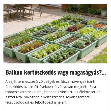
Balkon kertészkedés vagy magaságyás?
Helytakarékos kertészkedés
A saját termesztésű zöldségek és fűszernövények iránti
érdeklődés az elmúlt években látványosan megnőtt. Egyre
többen szeretnék tudni, honnan származik az élelmiszer az
l
asztalukra, miközben a kertészkedés sokak számára
kikapcsolódást és feltöltődést is jelent.
é