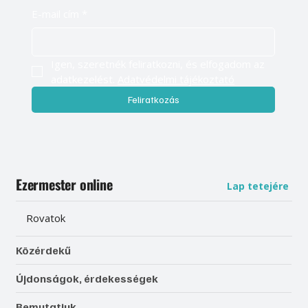
E-mail cím
*
Igen, szeretnék feliratkozni, és elfogadom az 
adatkezelést. 
Adatvédelmi tájékoztató
Feliratkozás
Ezermester online
Lap tetejére
Rovatok
Közérdekű
Újdonságok, érdekességek
Bemutatjuk