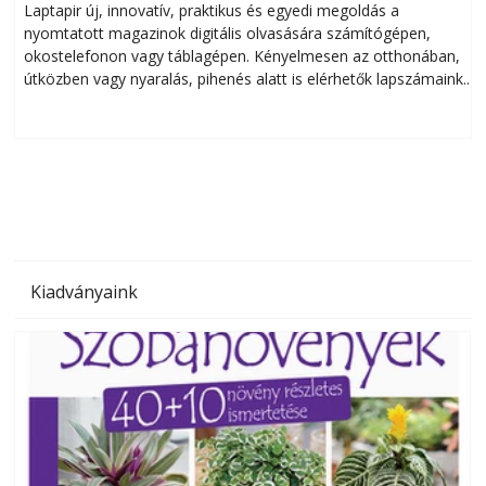
Laptapir új, innovatív, praktikus és egyedi megoldás a
L
nyomtatott magazinok digitális olvasására számítógépen,
okostelefonon vagy táblagépen. Kényelmesen az otthonában,
útközben vagy nyaralás, pihenés alatt is elérhetők lapszámaink.
ú
Bárhol, bármikor, akár külföldön élve vagy dolgozva is
B
olvashatók az Ezermester lapszámai. A Laptapir kényelmes
megoldás, mert: – t
Kiadványaink