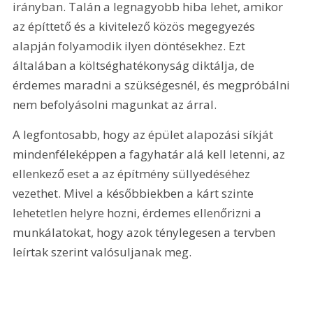
irányban. Talán a legnagyobb hiba lehet, amikor 
az építtető és a kivitelező közös megegyezés 
alapján folyamodik ilyen döntésekhez. Ezt 
általában a költséghatékonyság diktálja, de 
érdemes maradni a szükségesnél, és megpróbálni 
nem befolyásolni magunkat az árral.
A legfontosabb, hogy az épület alapozási síkját 
mindenféleképpen a fagyhatár alá kell letenni, az 
ellenkező eset a az építmény süllyedéséhez 
vezethet. Mivel a későbbiekben a kárt szinte 
lehetetlen helyre hozni, érdemes ellenőrizni a 
munkálatokat, hogy azok ténylegesen a tervben 
leírtak szerint valósuljanak meg. 