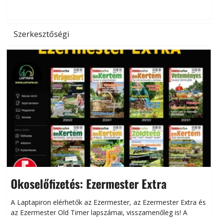
d
Szerkesztőségi
Okoselőfizetés: Ezermester Extra
A Laptapiron elérhetők az Ezermester, az Ezermester Extra és
az Ezermester Old Timer lapszámai, visszamenőleg is! A