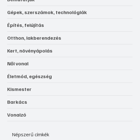
Gépek, szerszámok, technológiák
Építés, felújítás
Otthon, lakberendezés
Kert, növényápolás
Női vonal
Életmód, egészség
Kismester
Barkács
Vonalzó
Népszerű címkék