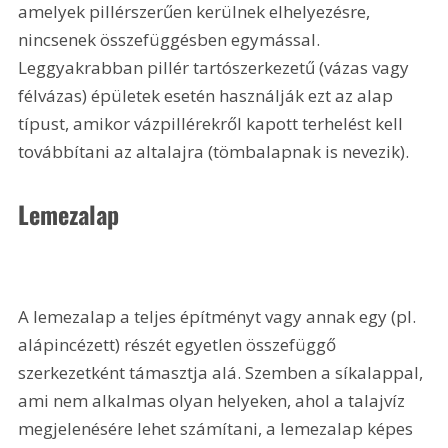
amelyek pillérszerűen kerülnek elhelyezésre, 
nincsenek összefüggésben egymással. 
Leggyakrabban pillér tartószerkezetű (vázas vagy 
félvázas) épületek esetén használják ezt az alap 
típust, amikor vázpillérekről kapott terhelést kell 
továbbítani az altalajra (tömbalapnak is nevezik). 
Lemezalap
A lemezalap a teljes építményt vagy annak egy (pl. 
alápincézett) részét egyetlen összefüggő 
szerkezetként támasztja alá. Szemben a síkalappal, 
ami nem alkalmas olyan helyeken, ahol a talajvíz 
megjelenésére lehet számítani, a lemezalap képes 