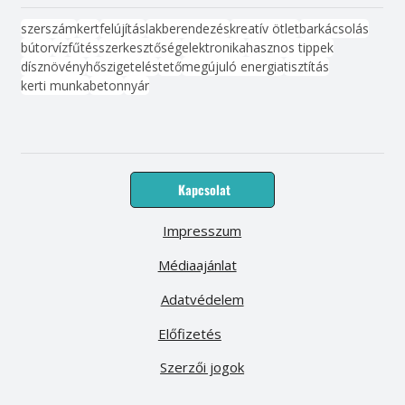
szerszám
kert
felújítás
lakberendezés
kreatív ötlet
barkácsolás
bútor
víz
fűtés
szerkesztőség
elektronika
hasznos tippek
dísznövény
hőszigetelés
tető
megújuló energia
tisztítás
kerti munka
beton
nyár
Kapcsolat
Impresszum
Médiaajánlat
Adatvédelem
Előfizetés
Szerzői jogok