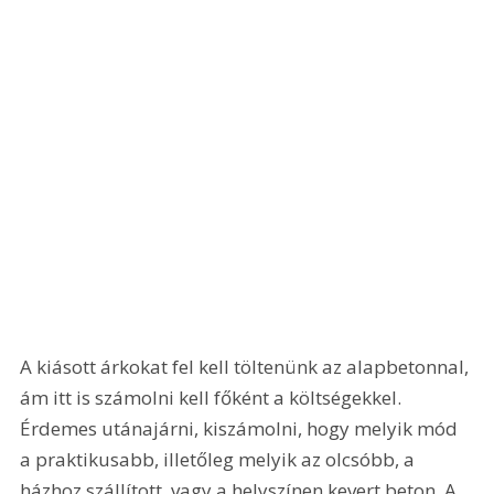
A kiásott árkokat fel kell töltenünk az alapbetonnal, 
ám itt is számolni kell főként a költségekkel. 
Érdemes utánajárni, kiszámolni, hogy melyik mód 
a praktikusabb, illetőleg melyik az olcsóbb, a 
házhoz szállított, vagy a helyszínen kevert beton. A 