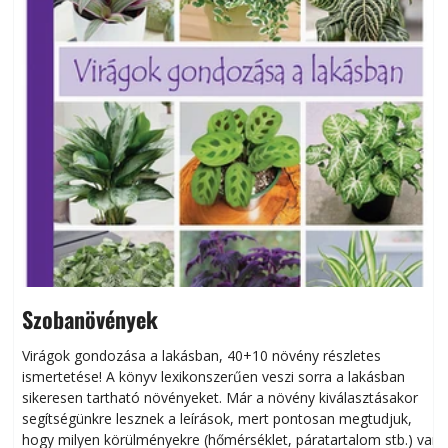
Szobanövények
Virágok gondozása a lakásban, 40+10 növény részletes
ismertetése! A könyv lexikonszerűen veszi sorra a lakásban
s
sikeresen tart­ha­tó növényeket. Már a növény kiválasztásakor
h
segítségünkre lesznek a leírások, mert pontosan megtudjuk,
k
hogy milyen körülményekre (hőmérséklet, páratartalom stb.) van