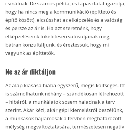
csinálnak. De számos példa, és tapasztalat igazolja, 
hogy ha nincs meg a kommunikáció (építtető és 
építő között), elcsúszhat az elképzelés és a valóság 
és persze az ár is. Ha azt szeretnénk, hogy 
elképzeléseink tökéletesen valósuljanak meg, 
bátran konzultáljunk, és éreztessük, hogy mi 
vagyunk az építtetők.
Ne az ár diktáljon
Az alap kiásása hiába egyszerű, mégis költséges. Itt 
is számolhatunk néhány – szándékosan létrehozott 
– hibáról, a munkálatok sosem haladnak a terv 
szerint. Akár kézi, akár gépi kiemelésről beszélünk, 
a munkások hajlamosak a tervben meghatározott 
mélység megváltoztatására, természetesen negatív 