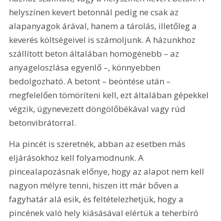
helyszínen kevert betonnál pedig ne csak az 
alapanyagok árával, hanem a tárolás, illetőleg a 
keverés költségeivel is számoljunk. A házunkhoz 
szállított beton általában homogénebb – az 
anyageloszlása egyenlő –, könnyebben 
bedolgozható. A betont – beöntése után – 
megfelelően tömöríteni kell, ezt általában gépekkel 
végzik, úgynevezett döngölőbékával vagy rúd 
betonvibrátorral. 
Ha pincét is szeretnék, abban az esetben más 
eljárásokhoz kell folyamodnunk. A 
pincealapozásnak előnye, hogy az alapot nem kell 
nagyon mélyre tenni, hiszen itt már bőven a 
fagyhatár alá esik, és feltételezhetjük, hogy a 
pincének való hely kiásásával elértük a teherbíró 