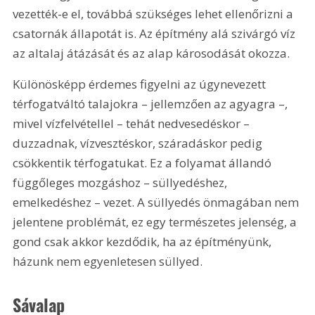
vezették-e el, továbbá szükséges lehet ellenőrizni a 
csatornák állapotát is. Az építmény alá szivárgó víz 
az altalaj átázását és az alap károsodását okozza.
Különösképp érdemes figyelni az úgynevezett 
térfogatváltó talajokra – jellemzően az agyagra –, 
mivel vízfelvétellel – tehát nedvesedéskor – 
duzzadnak, vízvesztéskor, száradáskor pedig 
csökkentik térfogatukat. Ez a folyamat állandó 
függőleges mozgáshoz – süllyedéshez, 
emelkedéshez – vezet. A süllyedés önmagában nem 
jelentene problémát, ez egy természetes jelenség, a 
gond csak akkor kezdődik, ha az építményünk, 
házunk nem egyenletesen süllyed.
Sávalap