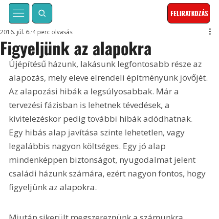
FELIRATKOZÁS
2016. júl. 6.
4 perc olvasás
Figyeljünk az alapokra
Újépítésű házunk, lakásunk legfontosabb része az 
alapozás, mely eleve elrendeli építményünk jövőjét. 
Az alapozási hibák a legsúlyosabbak. Már a 
tervezési fázisban is lehetnek tévedések, a 
kivitelezéskor pedig további hibák adódhatnak. 
Egy hibás alap javítása szinte lehetetlen, vagy 
legalábbis nagyon költséges. Egy jó alap 
mindenképpen biztonságot, nyugodalmat jelent 
családi házunk számára, ezért nagyon fontos, hogy 
figyeljünk az alapokra.
Miután sikerült megszereznünk a számunkra 