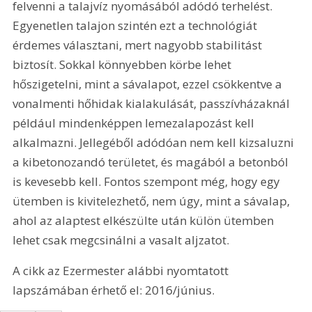
felvenni a talajvíz nyomásából adódó terhelést. 
Egyenetlen talajon szintén ezt a technológiát 
érdemes választani, mert nagyobb stabilitást 
biztosít. Sokkal könnyebben körbe lehet 
hőszigetelni, mint a sávalapot, ezzel csökkentve a 
vonalmenti hőhidak kialakulását, passzívházaknál 
például mindenképpen lemezalapozást kell 
alkalmazni. Jellegéből adódóan nem kell kizsaluzni 
a kibetonozandó területet, és magából a betonból 
is kevesebb kell. Fontos szempont még, hogy egy 
ütemben is kivitelezhető, nem úgy, mint a sávalap, 
ahol az alaptest elkészülte után külön ütemben 
lehet csak megcsinálni a vasalt aljzatot.
A cikk az Ezermester alábbi nyomtatott 
lapszámában érhető el: 2016/június.