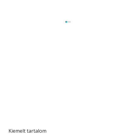
Beton járdalap készítése és lerakása – gyári
és saját készítésű megoldások
Kiemelt tartalom