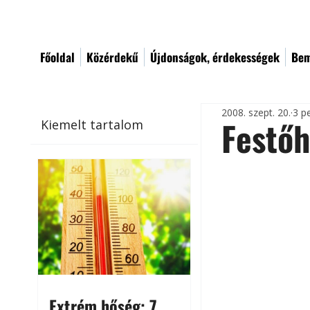
Főoldal
Közérdekű
Újdonságok, érdekességek
Bem
2008. szept. 20.
3 p
Festő
Kiemelt tartalom
Extrém hőség: 7