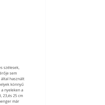
s szélesek, 
érője sem 
ltal használt 
melyek könnyű 
 a nyeleken a 
, 23,és 25 cm 
őhenger már 