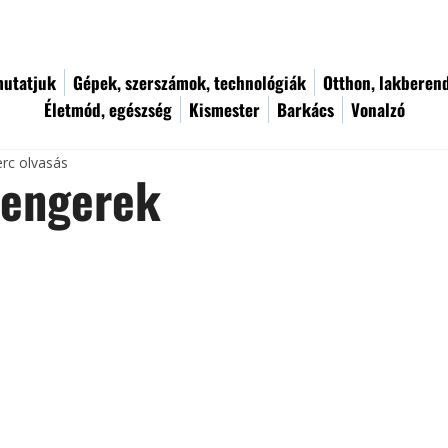
utatjuk
Gépek, szerszámok, technológiák
Otthon, lakberen
Életmód, egészség
Kismester
Barkács
Vonalzó
erc olvasás
hengerek