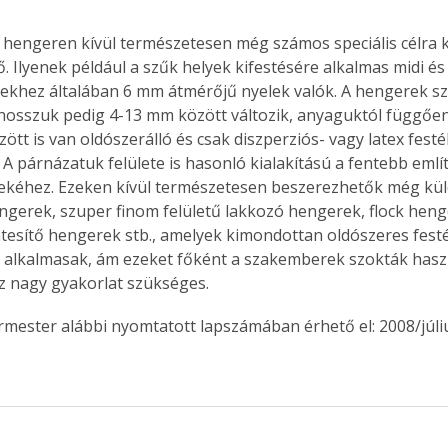
 hengeren kívül természetesen még számos speciális célra k
 Ilyenek például a szűk helyek kifestésére alkalmas midi és 
ekhez általában 6 mm átmérőjű nyelek valók. A hengerek szél
lhosszuk pedig 4-13 mm között változik, anyaguktól függően.
ött is van oldószerálló és csak diszperziós- vagy latex fest
A párnázatuk felülete is hasonló kialakítású a fentebb említ
kéhez. Ezeken kívül természetesen beszerezhetők még kül
ngerek, szuper finom felületű lakkozó hengerek, flock heng
sítő hengerek stb., amelyek kimondottan oldószeres fest
 alkalmasak, ám ezeket főként a szakemberek szokták haszn
 nagy gyakorlat szükséges. 
ermester alábbi nyomtatott lapszámában érhető el: 2008/júl
ertben,
Gyógyító növények: a
sban
természet kincsei az