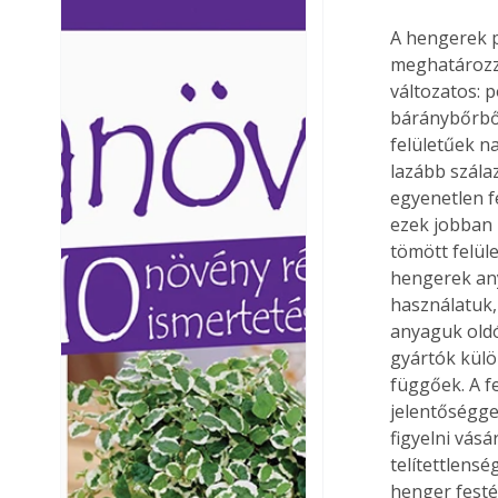
Ezermester lapszámai. A
Ezermester lapszámai
A hengerek p
Laptapir kényelmes megoldás,
Laptapir kényelmes 
meghatározza
mert: – t
mert: – t
változatos: p
báránybőrből
felületűek na
lazább szálaz
egyenetlen f
ezek jobban 
tömött felül
hengerek any
használatuk,
anyaguk oldó
gyártók külö
függőek. A f
jelentőséggel
figyelni vás
telítettlensé
henger festék