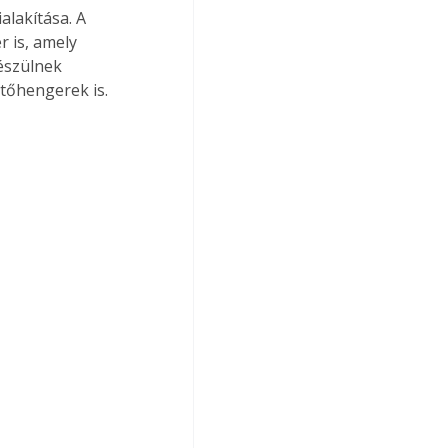
lakítása. A 
 is, amely 
észülnek 
tőhengerek is.