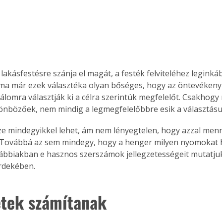
 lakásfestésre szánja el magát, a festék felviteléhez legink
ma már ezek választéka olyan bőséges, hogy az öntevékeny
lálomra választják ki a célra szerintük megfelelőt. Csakhogy
önbözőek, nem mindig a legmegfelelőbbre esik a választásu
ze mindegyikkel lehet, ám nem lényegtelen, hogy azzal menn
 Továbbá az sem mindegy, hogy a henger milyen nyomokat 
alábbiakban e hasznos szerszámok jellegzetességeit mutatj
rdekében.
tek számítanak