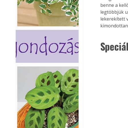
benne a kell
legtöbbjük u
lekerekített
kimondottan 
Speciá