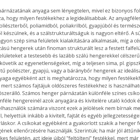
. A
árnázatának anyaga sem lényegtelen, mivel ez bizonyos fo
megoldás,
, hogy milyen festékekhez a legideálisabbak. Az anyagféle
oliészterből, poliamidból, poliakrilból, gyapjúból és termész
 készülnek, és a szálstrukturáltságuk is nagyon eltérő. A s
gyon szép sima felületek kialakítására alkalmasak, míg a cér
ású hengerek után finoman strukturált lesz a festett falfelül
elületeket a testesebb és lazább szálú hengerekkel célszerű 
követik az egyenetlenségeket, míg a teljesen sima, pl. gipsz
etű poliészter, gyapjú, vagy a báránybőr hengerek az ideális
aga egyébként azt is meghatározza, hogy milyen festékekhe
 mert számos fajtájuk oldószeres festékekhez is használhat
szerálló. Számos henger párnázatán különféle színes csíko
nféle hengereinél azok anyagára és kivitelére utaló kódok é
elhasználók számára viszont ezek a jelölések nem bírnak m
, helyettük inkább a kivitelt, fajtát és egyéb jellegzetessége
árláskor. A csíkokat egyébként a gyakorlott szakik a henger f
gének ellenőrzésére használják. Szerintük; ha már jól áttűnik 
es felületén, azt ideje újból "feltölteni" festékkel, mert már