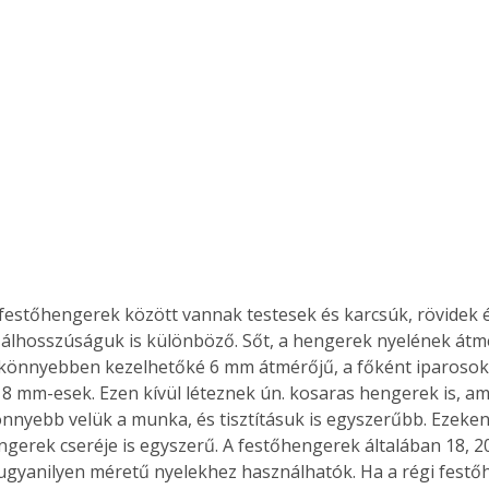
 festőhengerek között vannak testesek és karcsúk, rövidek é
zálhosszúságuk is különböző. Sőt, a hengerek nyelének átm
könnyebben kezelhetőké 6 mm átmérőjű, a főként iparosok á
 8 mm-esek. Ezen kívül léteznek ún. kosaras hengerek is, a
könnyebb velük a munka, és tisztításuk is egyszerűbb. Ezeken
ngerek cseréje is egyszerű. A festőhengerek általában 18, 20
 ugyanilyen méretű nyelekhez használhatók. Ha a régi fest