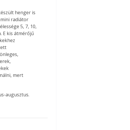
észült henger is 
mini radiátor 
essége 5, 7, 10, 
 E kis átmérőjű 
ékekhez 
ett 
önleges, 
erek, 
ékek 
álni, mert 
ius-augusztus.