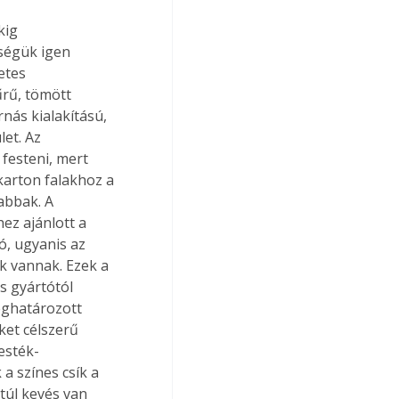
kig 
ségük igen 
etes 
űrű, tömött 
nás kialakítású, 
et. Az 
festeni, mert 
karton falakhoz a 
abbak. A 
z ajánlott a 
ó, ugyanis az 
k vannak. Ezek a 
s gyártótól 
eghatározott 
ket célszerű 
esték-
a színes csík a 
 túl kevés van 