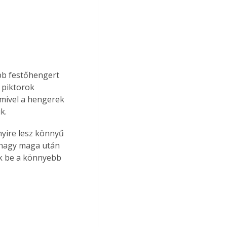
ább festőhengert 
 piktorok 
 mivel a hengerek 
k.
yire lesz könnyű 
hagy maga után 
uk be a könnyebb 