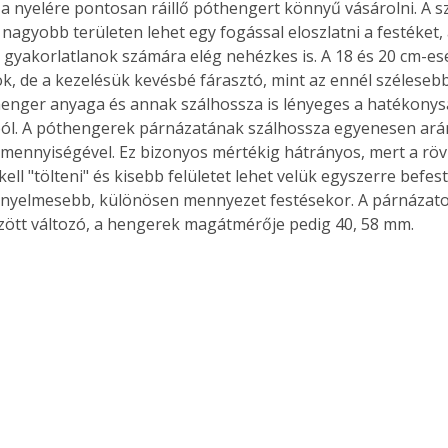
a nyelére pontosan ráillő póthengert könnyű vásárolni. A sz
nagyobb területen lehet egy fogással eloszlatni a festéket,
a gyakorlatlanok számára elég nehézkes is. A 18 és 20 cm-ese
k, de a kezelésük kevésbé fárasztó, mint az ennél széleseb
henger anyaga és annak szálhossza is lényeges a hatékonys
l. A póthengerek párnázatának szálhossza egyenesen arán
k mennyiségével. Ez bizonyos mértékig hátrányos, mert a röv
ll "tölteni" és kisebb felületet lehet velük egyszerre befest
nyelmesebb, különösen mennyezet festésekor. A párnázato
ött változó, a hengerek magátmérője pedig 40, 58 mm.