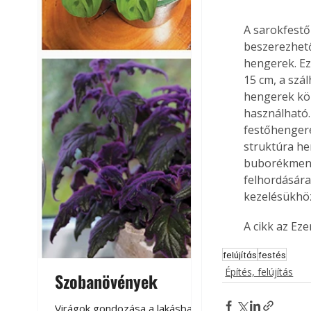
A sarokfestő
beszerezhető.
hengerek. Ez
15 cm, a szá
hengerek köz
használható. 
festőhengere
struktúra he
buborékmente
felhordására
kezelésükhöz
A cikk az Ez
felújítás
festés
Építés, felújítás
Szobanövények
Virágoskert: k
teraszon, laká
Virágok gondozása a lakásban,