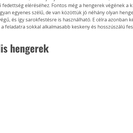
ő fedettség eléréséhez. Fontos még a hengerek végének a kia
gyan egyenes szélű, de van közöttük jó néhány olyan henger
 végű, és így sarokfestésre is használható. E célra azonban k
a feladatra sokkal alkalmasabb keskeny és hosszúszálú fes
lis hengerek