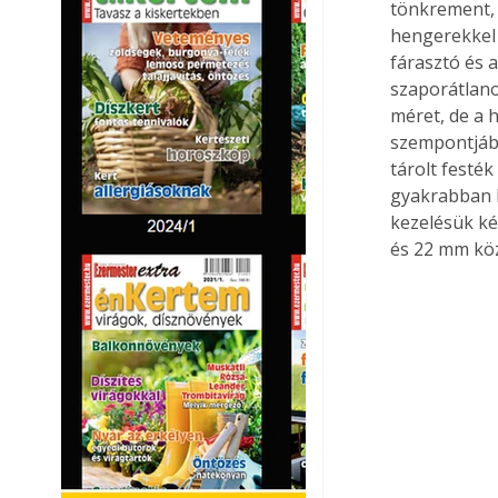
tönkrement, 
hengerekkel 
fárasztó és 
szaporátlano
méret, de a 
szempontjábó
tárolt festé
gyakrabban ke
kezelésük ké
és 22 mm köz