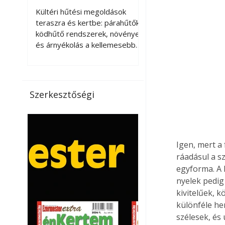
kellemesebbé a
Kültéri hűtési megoldások
teraszt és a kertet?
teraszra és kertbe: párahűtők,
ködhűtő rendszerek, növények
és árnyékolás a kellemesebb
nyári mikroklímáért. A kültéri
hűtés kérdése az utóbbi
években egyre nagyobb
jelentőséget kapott, ahogy a
Szerkesztőségi
nyári hőhullámok gyakoribbá és
intenzívebbé váltak. Míg
korábban elsősorban a beltéri
klímaberendezések jelentették
a megoldást a meleg ellen, ma
Igen, mert a
már egyre többen keresnek
ráadásul a s
olyan kültéri hűtési
egyforma. A 
lehetőségeket is, amelyek a
nyelek pedig
teraszok, erkélyek, kertek vagy
kivitelűek, 
vendégl
különféle he
szélesek, és