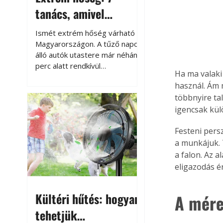
tanács, amivel
megóvhatjuk
Ismét extrém hőség várható
autónkat a nyári
Magyarországon. A tűző napon
álló autók utastere már néhány
károktól
perc alatt rendkívül
Ha ma valaki
felmelegszik, és rövid időn belül
használ. Ám 
akár a 60-70 °C-ot is
többnyire ta
megközelítheti. Ez nemcsak a
igencsak kül
beszállást teszi kellemetlenné,
hanem az autó állapotára és a
Festeni pers
benne hagyott tárgyakra is
káros hatással lehet. Néhány
a munkájuk.
egyszerű óvintézkedéssel
a falon. Az 
azonban jelentősen
eligazodás é
csökkenthetjük a hőség káros
hatásait.
Kültéri hűtés: hogyan
A mére
tehetjük