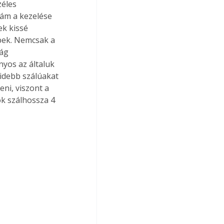
éles 
 ám a kezelése 
k kissé 
bek. Nemcsak a 
ág 
yos az általuk 
idebb szálúakat 
eni, viszont a 
k szálhossza 4 