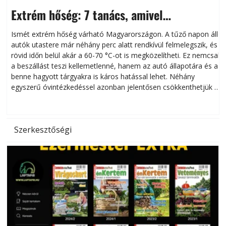
Extrém hőség: 7 tanács, amivel
megóvhatjuk autónkat a nyári károktól
Ismét extrém hőség várható Magyarországon. A tűző napon álló
autók utastere már néhány perc alatt rendkívül felmelegszik, és
rövid időn belül akár a 60-70 °C-ot is megközelítheti. Ez nemcsak
n
a beszállást teszi kellemetlenné, hanem az autó állapotára és a
benne hagyott tárgyakra is káros hatással lehet. Néhány
egyszerű óvintézkedéssel azonban jelentősen csökkenthetjük a
hőség káros hatásait.
l
Szerkesztőségi