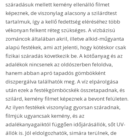
száradásuk mellett kemény ellenálló filmet 
képeznek, de viszonylag alacsony a szilárdtest 
tartalmuk, így a kellő fedettség eléréséhez több 
vékonyan felkent réteg szükséges. A vízbázisú 
zománcok általában akril, illetve alkid-műgyanta 
alapú festékek, ami azt jelenti, hogy kötéskor csak 
fizikai száradás következik be. A kötőanyag és az 
adalékok nincsenek az oldószerben feloldva, 
hanem abban apró tapadós gömbökként 
diszpergálva találhatók meg. A víz elpárolgása 
után ezek a festékgömböcskék összetapadnak, és 
szilárd, kemény filmet képeznek a bevont felületen. 
Az ilyen festékek viszonylag gyorsan száradnak, 
filmjük ugyancsak kemény, és az 
adalékanyagaiktól függően időjárásállók, sőt UV-
állók is. Jól eldolgozhatók, simára terülnek, de 