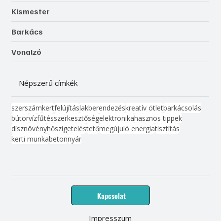
Kismester
Barkács
Vonalzó
Népszerű címkék
szerszám
kert
felújítás
lakberendezés
kreatív ötlet
barkácsolás
bútor
víz
fűtés
szerkesztőség
elektronika
hasznos tippek
dísznövény
hőszigetelés
tető
megújuló energia
tisztítás
kerti munka
beton
nyár
Kapcsolat
Impresszum