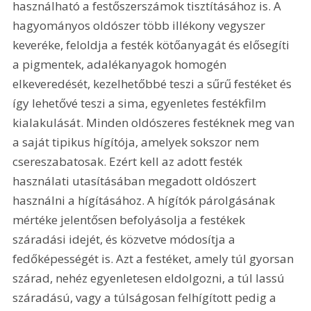
használható a festőszerszámok tisztításához is. A 
hagyományos oldószer több illékony vegyszer 
keveréke, feloldja a festék kötőanyagát és elősegíti 
a pigmentek, adalékanyagok homogén 
elkeveredését, kezelhetőbbé teszi a sűrű festéket és 
így lehetővé teszi a sima, egyenletes festékfilm 
kialakulását. Minden oldószeres festéknek meg van 
a saját tipikus hígítója, amelyek sokszor nem 
csereszabatosak. Ezért kell az adott festék 
használati utasításában megadott oldószert 
használni a hígításához. A hígítók párolgásának 
mértéke jelentősen befolyásolja a festékek 
száradási idejét, és közvetve módosítja a 
fedőképességét is. Azt a festéket, amely túl gyorsan 
szárad, nehéz egyenletesen eldolgozni, a túl lassú 
száradású, vagy a túlságosan felhígított pedig a 