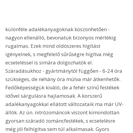
különféle adalékanyagoknak köszönhetően - 
nagyon ellenálló, bevonatuk bizonyos mértékig 
rugalmas. Ezek mind oldószeres hígítást 
igényelnek, s megfelelő sűrűségre hígítva még 
ecseteléssel is simára dolgozhatók el. 
Száradásukhoz - gyártmánytól függően - 6-24 óra 
szükséges, de néhány óra múlva már átkenhetők. 
Fedőképességük kiváló, de a fehér színű festékek 
idővel sárgulásra hajlamosak. A korszerű 
adalékanyagokkal ellátott változataik ma már UV-
állók. Az ún. nitrózománcok viszont kimondottan 
gyorsan száradó zománcfestékek, s ecsetelésre 
még jól felhígítva sem túl alkalmasak. Gyors 