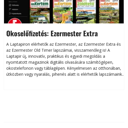
Okoselőfizetés: Ezermester Extra
A Laptapiron elérhetők az Ezermester, az Ezermester Extra és
az Ezermester Old Timer lapszámai, visszamenőleg is! A
Laptapir új, innovatív, praktikus és egyedi megoldás a
L
nyomtatott magazinok digitális olvasására számítógépen,
okostelefonon vagy táblagépen. Kényelmesen az otthonában,
útközben vagy nyaralás, pihenés alatt is elérhetők lapszámaink.
ú
Bárhol, bármikor, akár külföldön élve vagy dolgozva is
B
olvashatók az Ezermester lapszámai. A Laptapir kényelmes
megoldás, mert: – t