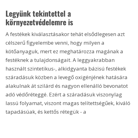
Legyünk tekintettel a 
környezetvédelemre is
A festékek kiválasztásakor tehát elsődlegesen azt 
célszerű figyelembe venni, hogy milyen a 
kötőanyaguk, mert ez meghatározza magának a 
festéknek a tulajdonságait. A leggyakrabban 
használt szintetikus-, alkidgyanta bázisú festékek 
száradásuk közben a levegő oxigénjének hatására 
alakulnak át szilárd és nagyon ellenálló bevonatot 
adó védőréteggé. Ezért a száradásuk viszonylag 
lassú folyamat, viszont magas telítettségűek, kiváló 
tapadásúak, és kettős rétegük - a 