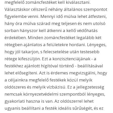
megfelelő zománcfestéket kell kiválasztani. 
Választáskor célszerű néhány általános szempontot 
figyelembe venni. Mennyi idő múlva lehet átfesteni, 
hány óra múlva szárad meg teljesen és nem utolsó 
sorban hányszor kell átkenni a kellő védőhatás 
érdekében. Minden zománcfestéket legalább két 
rétegben ajánlatos a felületekre hordani. Lényeges, 
hogy jól takarjon, s felecsetelése után testesebb 
rétege kifeszüljön. Ezt a konzisztenciájának - a 
festékhez ajánlott hígítóval történő - beállításával 
lehet elősegíteni. Azt is érdemes megvizsgálni, hogy 
a céljainkra megfelelő festékek közül melyik 
oldószeres és melyik vízbázisú. Ez a jellegzetesség 
nemcsak környezetvédelmi szempontból lényeges, 
gyakorlati haszna is van. Az oldószerrel lehet 
ugyanis beállítani a festék ideális sűrűségét, és ez 