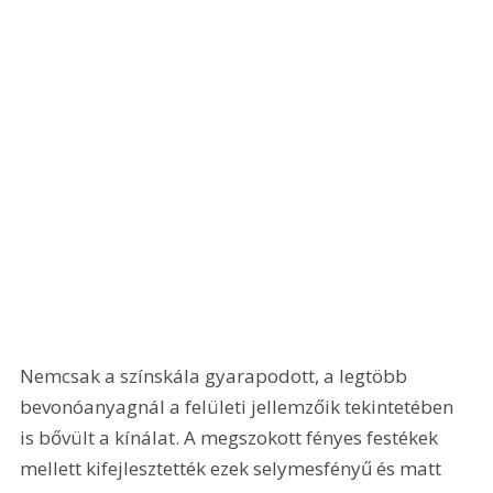
Nemcsak a színskála gyarapodott, a legtöbb 
bevonóanyagnál a felületi jellemzőik tekintetében 
is bővült a kínálat. A megszokott fényes festékek 
mellett kifejlesztették ezek selymesfényű és matt 