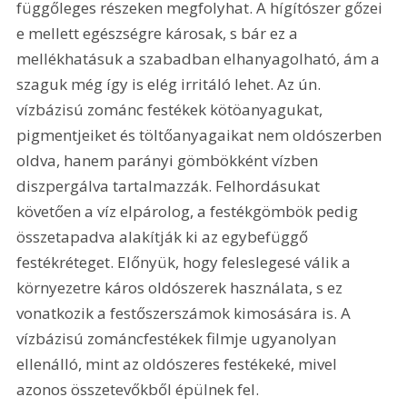
függőleges részeken megfolyhat. A hígítószer gőzei 
e mellett egészségre károsak, s bár ez a 
mellékhatásuk a szabadban elhanyagolható, ám a 
szaguk még így is elég irritáló lehet. Az ún. 
vízbázisú zománc festékek kötöanyagukat, 
pigmentjeiket és töltőanyagaikat nem oldószerben 
oldva, hanem parányi gömbökként vízben 
diszpergálva tartalmazzák. Felhordásukat 
követően a víz elpárolog, a festékgömbök pedig 
összetapadva alakítják ki az egybefüggő 
festékréteget. Előnyük, hogy feleslegesé válik a 
környezetre káros oldószerek használata, s ez 
vonatkozik a festőszerszámok kimosására is. A 
vízbázisú zománcfestékek filmje ugyanolyan 
ellenálló, mint az oldószeres festékeké, mivel 
azonos összetevőkből épülnek fel. 