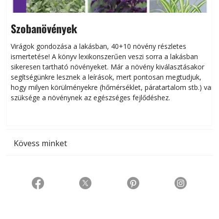
Szobanövények
Virágok gondozása a lakásban, 40+10 növény részletes
ismertetése! A könyv lexikonszerűen veszi sorra a lakásban
s
sikeresen tart­ha­tó növényeket. Már a növény kiválasztásakor
h
segítségünkre lesznek a leírások, mert pontosan megtudjuk,
k
hogy milyen körülményekre (hőmérséklet, páratartalom stb.) van
szüksége a növénynek az egészséges fejlődéshez.
t
Kövess minket