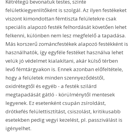
Kétrétegű bevonatuk testes, szinte 
felületkiegyenlítőként is szolgál. Az ilyen festékeket 
viszont kimondottan fémtiszta felületekre csak 
speciális alapozó festék felhordását követően lehet 
felkenni, különben nem lesz megfelelő a tapadása. 
Más korszerű zománcfestékek alapozó festékként is 
használhatók, így egyféle festéket használva lehet 
velük jó védelmet kialakítani, akár külső térben 
levő fémtárgyakon is. Ennek azonban előfeltétele, 
hogy a felületek minden szennyeződéstől, 
oxidrétegtől és egyéb - a festék szilárd 
megtapadását gátló - körülménytől mentesek 
legyenek. Ez esetenként csupán zsíroldást, 
drótkefés felülettisztítást, csiszolást, kritikusabb 
esetekben pedig vegyi kezelést, pl. passziválást is 
igényelhet.