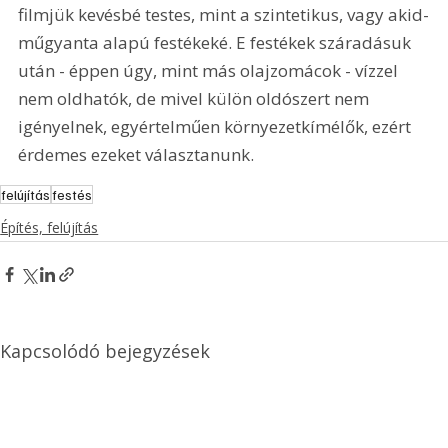
filmjük kevésbé testes, mint a szintetikus, vagy akid-
műgyanta alapú festékeké. E festékek száradásuk 
után - éppen úgy, mint más olajzomácok - vízzel 
nem oldhatók, de mivel külön oldószert nem 
igényelnek, egyértelműen környezetkímélők, ezért 
érdemes ezeket választanunk. 
felújítás
festés
Építés, felújítás
Kapcsolódó bejegyzések