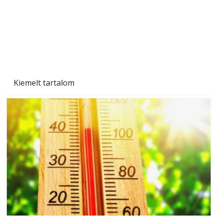
Betonjárda készítése lépésről lépésre – így
készül tartós betonburkolat
Kiemelt tartalom