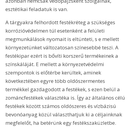
azonban nemcsak védőpajzsként szolgálnak, 
esztétikai feladatuk is van.
A tárgyakra felhordott festékréteg a szükséges 
korrózióvédelmen túl esetenként a felületi 
megmunkálások nyomait is eltünteti, s e mellett 
környezetünket változatosan színesebbé teszi. A 
festékipar ezért is bővíti korszerű termékeinek a 
színskáláját. E mellett a környezetvédelmi 
szempontok is előtérbe kerültek, aminek 
következtében egyre több oldószermentes 
termékkel gazdagodott a festékek, s ezen belül a 
zománcfestékek választéka is. Így az általános célú 
festékek között számos oldószeres és vízbázisú 
bevonóanyag közül választhatjuk ki a céljainknak 
megfelelőt, ha betérünk egy festékszaküzletbe.