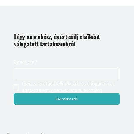
Légy naprakész, és értesülj elsőként
válogatott tartalmainkról
E-mail cím
*
Igen, szeretnék feliratkozni, és elfogadom az 
adatkezelést. 
Adatvédelmi tájékoztató
Feliratkozás