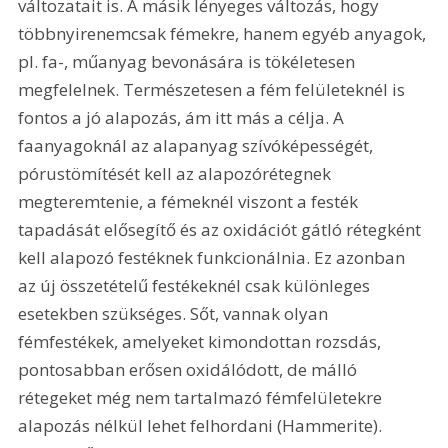
változatait is. A másik lényeges változás, hogy 
többnyirenemcsak fémekre, hanem egyéb anyagok, 
pl. fa-, műanyag bevonására is tökéletesen 
megfelelnek. Természetesen a fém felületeknél is 
fontos a jó alapozás, ám itt más a célja. A 
faanyagoknál az alapanyag szívóképességét, 
pórustömítését kell az alapozórétegnek 
megteremtenie, a fémeknél viszont a festék 
tapadását elősegítő és az oxidációt gátló rétegként 
kell alapozó festéknek funkcionálnia. Ez azonban 
az új összetételű festékeknél csak különleges 
esetekben szükséges. Sőt, vannak olyan 
fémfestékek, amelyeket kimondottan rozsdás, 
pontosabban erősen oxidálódott, de málló 
rétegeket még nem tartalmazó fémfelületekre 
alapozás nélkül lehet felhordani (Hammerite). 