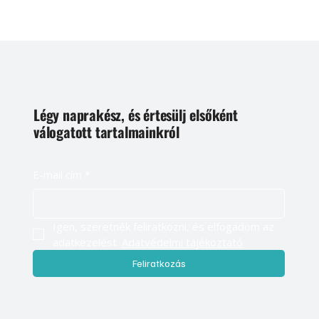
Légy naprakész, és értesülj elsőként
válogatott tartalmainkról
E-mail cím
*
Igen, szeretnék feliratkozni, és elfogadom az 
adatkezelést. 
Adatvédelmi tájékoztató
Feliratkozás