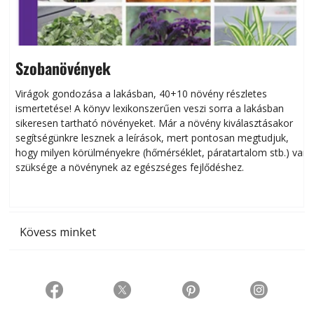
Szobanövények
Virágok gondozása a lakásban, 40+10 növény részletes
ismertetése! A könyv lexikonszerűen veszi sorra a lakásban
s
sikeresen tart­ha­tó növényeket. Már a növény kiválasztásakor
h
segítségünkre lesznek a leírások, mert pontosan megtudjuk,
k
hogy milyen körülményekre (hőmérséklet, páratartalom stb.) van
szüksége a növénynek az egészséges fejlődéshez.
t
Kövess minket