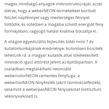
magas minőségű anyagok mikrostruktúráját, ezzel 
elérve, hogy a weberNEON termékekkel borított 
felület napfénnyel vagy mesterséges fénnyel 
töltődik, és sötétben a magába szívott energiát fény 
formájában, ragyogó hatást kiváltva bocsátja ki. 
A világon egyedülálló fejlesztés több mint 7 év 
kutatómunkájának eredménye; különösen büszkék 
lehetünk rá: a magyar kutatók által tökéletesített 
innováció igazi áttörést jelent az építőiparban. A 
családban megtalálható neonizáló 
webercolorNEON cementes fényfuga, a 
webertonNEON fényfesték (akril homlokzatfesték), 
valamint a weberpasNEON fényvakolat (öntisztuló 
vékonyvakolat) is.