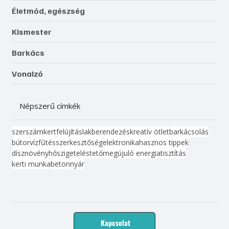
Életmód, egészség
Kismester
Barkács
Vonalzó
Népszerű címkék
szerszám
kert
felújítás
lakberendezés
kreatív ötlet
barkácsolás
bútor
víz
fűtés
szerkesztőség
elektronika
hasznos tippek
dísznövény
hőszigetelés
tető
megújuló energia
tisztítás
kerti munka
beton
nyár
Kapcsolat