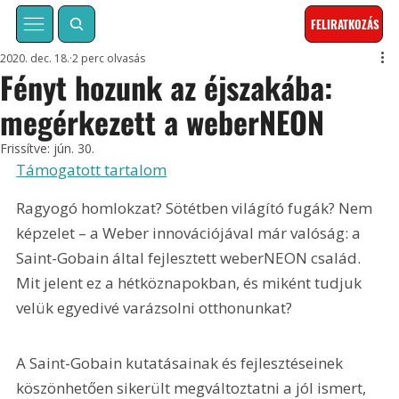
FELIRATKOZÁS
2020. dec. 18.
2 perc olvasás
Fényt hozunk az éjszakába:
megérkezett a weberNEON
Frissítve:
jún. 30.
Támogatott tartalom
Ragyogó homlokzat? Sötétben világító fugák? Nem 
képzelet – a Weber innovációjával már valóság: a 
Saint-Gobain által fejlesztett weberNEON család. 
Mit jelent ez a hétköznapokban, és miként tudjuk 
velük egyedivé varázsolni otthonunkat?
A Saint-Gobain kutatásainak és fejlesztéseinek 
köszönhetően sikerült megváltoztatni a jól ismert, 