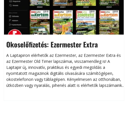
Okoselőfizetés: Ezermester Extra
A Laptapiron elérhetők az Ezermester, az Ezermester Extra és
az Ezermester Old Timer lapszámai, visszamenőleg is! A
Laptapir új, innovatív, praktikus és egyedi megoldás a
L
nyomtatott magazinok digitális olvasására számítógépen,
okostelefonon vagy táblagépen. Kényelmesen az otthonában,
útközben vagy nyaralás, pihenés alatt is elérhetők lapszámaink.
ú
Bárhol, bármikor, akár külföldön élve vagy dolgozva is
B
olvashatók az Ezermester lapszámai. A Laptapir kényelmes
megoldás, mert: – t