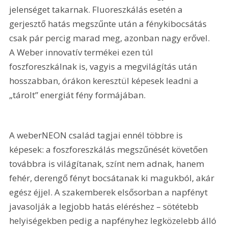
jelenséget takarnak. Fluoreszkálás esetén a 
gerjesztő hatás megszűnte után a fénykibocsátás 
csak pár percig marad meg, azonban nagy erővel. 
A Weber innovatív termékei ezen túl 
foszforeszkálnak is, vagyis a megvilágítás után 
hosszabban, órákon keresztül képesek leadni a 
„tárolt” energiát fény formájában.
A weberNEON család tagjai ennél többre is 
képesek: a foszforeszkálás megszűnését követően 
továbbra is világítanak, színt nem adnak, hanem 
fehér, derengő fényt bocsátanak ki magukból, akár 
egész éjjel. A szakemberek elsősorban a napfényt 
javasolják a legjobb hatás eléréshez – sötétebb 
helyiségekben pedig a napfényhez legközelebb álló 