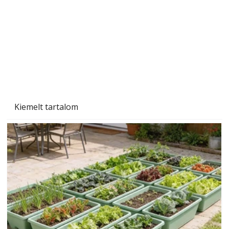
Tiszta homlokzat éveken át
Kiemelt tartalom