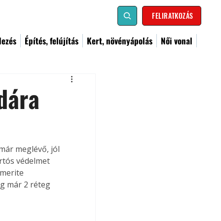
FELIRATKOZÁS
dezés
Építés, felújítás
Kert, növényápolás
Női vonal
dára
ár meglévő, jól 
rtós védelmet 
mmerite 
g már 2 réteg 