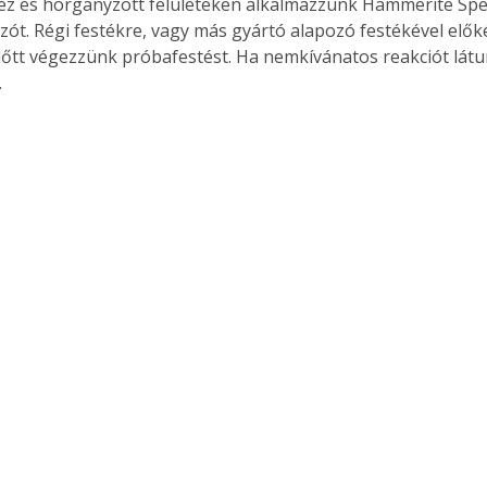
éz és horganyzott felületeken alkalmazzunk Hammerite Spec
ót. Régi festékre, vagy más gyártó alapozó festékével előkés
előtt végezzünk próbafestést. Ha nemkívánatos reakciót látunk
.