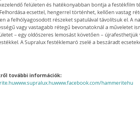
ezelendő felületen és hatékonyabban bontja a festékfilm t
 Felhordása ecsettel, hengerrel történhet, kellően vastag ré
ően a felhólyagosodott részeket spatulával távolítsuk el. A 
ességű vagy vastagabb rétegű bevonatoknál a műveletet ism
Együtt jobban megéri!
lületet – egy oldószeres lemosást követően – újrafesthetjük 
Bővebb információ itt!
estékkel. A Supralux festéklemaró zselé a beszáradt ecsetek
k az
Együtt jobban megéri! A
mester
könyvek tetszőleges
er Old
párosítással kedvezményes
áron, 0 Ft postaköltséggel
ptapir új,
megrendelhetők!
ől további információk: 
és egyedi
ite.hu
www.supralux.hu
www.facebook.com/hammeritehu
tt
lvasására
elefonon
nyelmesen
ben vagy
t is
. Bárhol,
ön élve
ashatók az