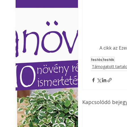
Ezermester lapszámai. A
Ezermester lapszámai
Laptapir kényelmes megoldás,
Laptapir kényelmes 
mert: – t
mert: – t
A cikk az Ez
festés
festék
Támogatott tarta
Kapcsolódó bejeg