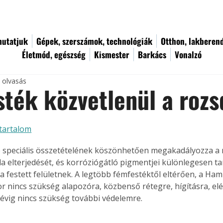
utatjuk
Gépek, szerszámok, technológiák
Otthon, lakberen
Életmód, egészség
Kismester
Barkács
Vonalzó
c olvasás
ték közvetlenül a rozs
tartalom
speciális összetételének köszönhetően megakadályozza a m
a elterjedését, és korróziógátló pigmentjei különlegesen ta
 a festett felületnek. A legtöbb fémfestéktől eltérően, a Ha
r nincs szükség alapozóra, közbenső rétegre, hígításra, elé
8 évig nincs szükség további védelemre.