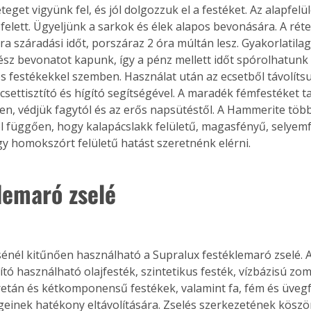
teget vigyünk fel, és jól dolgozzuk el a festéket. Az alapfel
 felett. Ügyeljünk a sarkok és élek alapos bevonására. A rét
a száradási időt, porszáraz 2 óra múltán lesz. Gyakorlatilag
ész bevonatot kapunk, így a pénz mellett időt spórolhatunk
festékekkel szemben. Használat után az ecsetből távolítsuk
settisztító és hígító segítségével. A maradék fémfestéket tar
yen, védjük fagytól és az erős napsütéstől. A Hammerite több
l függően, hogy kalapácslakk felületű, magasfényű, selyemf
gy homokszórt felületű hatást szeretnénk elérni.
lemaró zselé
énél kitűnően használható a Supralux festéklemaró zselé. A
ító használható olajfesték, szintetikus festék, vízbázisú zom
retán és kétkomponensű festékek, valamint fa, fém és üvegf
einek hatékony eltávolítására. Zselés szerkezetének kösz