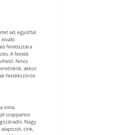
tet ad, egyúttal 
 kiváló 
es fémtisztára 
tés. A festék 
ihető. Nincs 
zeretnénk, akkor 
sak festékszórós 
 a sima 
majd szappanos 
megszáradni. Nagy 
alapozót, cink, 