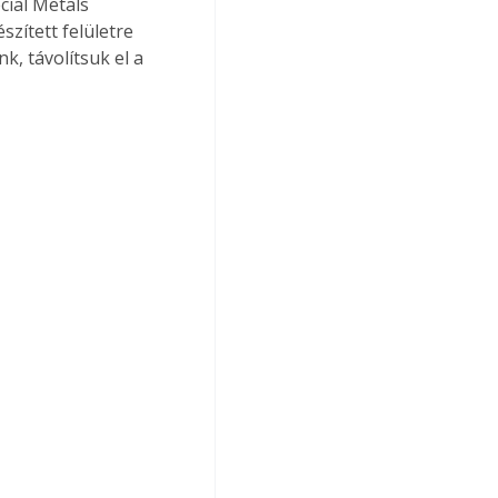
ial Metals 
zített felületre 
, távolítsuk el a 