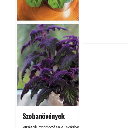
Hogyan válasszunk
fenntartható kert
A modern épített k
Szobanövények
Virágoskert: k
teraszon, laká
Virágok gondozása a lakásban,