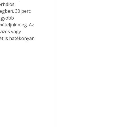
érhálós 
tegben. 30 perc 
nagyobb 
ételjük meg. Az 
vizes vagy 
et is hatékonyan 