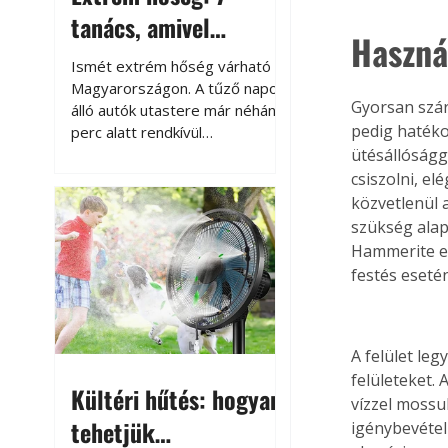
tanács, amivel
Haszná
megóvhatjuk
Ismét extrém hőség várható
autónkat a nyári
Magyarországon. A tűző napon
Gyorsan szár
álló autók utastere már néhány
károktól
pedig hatékon
perc alatt rendkívül
felmelegszik, és rövid időn belül
ütésállóságg
akár a 60-70 °C-ot is
csiszolni, el
megközelítheti. Ez nemcsak a
közvetlenül 
beszállást teszi kellemetlenné,
szükség alap
hanem az autó állapotára és a
Hammerite ecs
benne hagyott tárgyakra is
festés eseté
káros hatással lehet. Néhány
egyszerű óvintézkedéssel
azonban jelentősen
csökkenthetjük a hőség káros
A felület leg
hatásait.
felületeket. 
Kültéri hűtés: hogyan
vízzel mossuk
tehetjük
igénybevétel