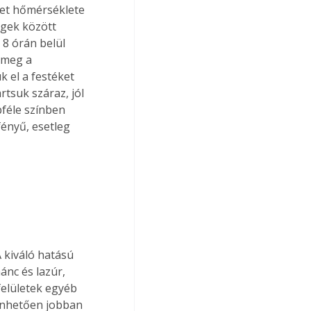
ület hőmérséklete 
egek között 
 8 órán belül 
 meg a 
 el a festéket 
tsuk száraz, jól 
féle színben 
ényű, esetleg 
 kiváló hatású 
ánc és lazúr, 
elületek egyéb 
önhetően jobban 