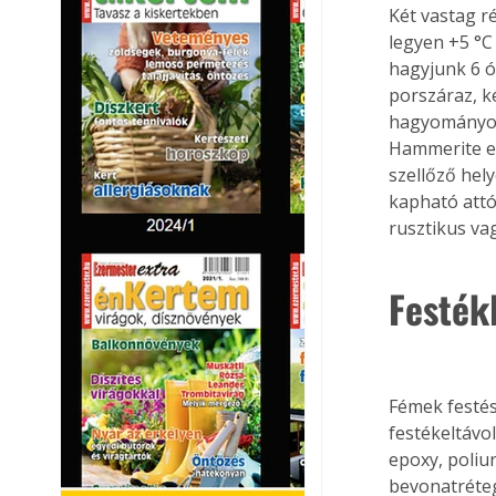
Két vastag ré
legyen +5 °C
hagyjunk 6 ór
porszáraz, k
hagyományos 
Hammerite ec
szellőző hel
kapható attó
rusztikus va
Festék
Fémek festés
festékeltávol
epoxy, poliu
bevonatréteg