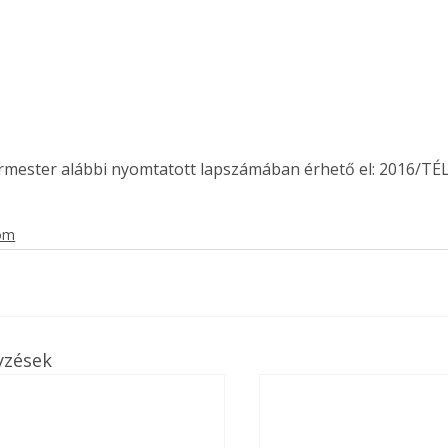
. A
megoldás,
ermester alábbi nyomtatott lapszámában érhető el: 2016/TÉL
lom
yzések