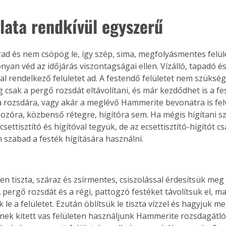
lata rendkívül egyszerű
ad és nem csöpög le, így szép, sima, megfolyásmentes felüle
yan véd az időjárás viszontagságai ellen. Vízálló, tapadó és
al rendelkező felületet ad. A festendő felületet nem szükség
ég csak a pergő rozsdát eltávolítani, és már kezdődhet is a fes
a rozsdára, vagy akár a meglévő Hammerite bevonatra is felv
ozóra, közbenső rétegre, hígítóra sem. Ha mégis hígítani s
ettisztító és hígítóval tegyük, de az ecsettisztító-hígítót c
n szabad a festék hígítására használni.
yen tiszta, száraz és zsírmentes, csiszolással érdesítsük meg
A pergő rozsdát és a régi, pattogzó festéket távolítsuk el, 
 le a felületet. Ezután öblítsük le tiszta vízzel és hagyjuk 
nek kitett vas felületen használjunk Hammerite rozsdagátló 