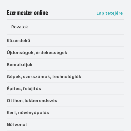
Ezermester online
Lap tetejére
Rovatok
Közérdekű
Újdonságok, érdekességek
Bemutatjuk
Gépek, szerszámok, technológiák
Építés, felújítás
Otthon, lakberendezés
Kert, növényápolás
Női vonal