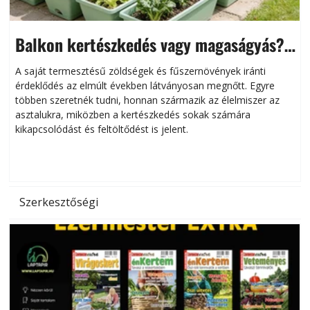
Balkon kertészkedés vagy magaságyás?
Helytakarékos kertészkedés
A saját termesztésű zöldségek és fűszernövények iránti
érdeklődés az elmúlt években látványosan megnőtt. Egyre
többen szeretnék tudni, honnan származik az élelmiszer az
l
asztalukra, miközben a kertészkedés sokak számára
kikapcsolódást és feltöltődést is jelent.
é
d
Szerkesztőségi