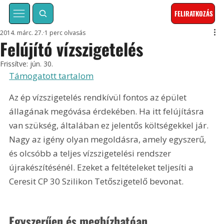
FELIRATKOZÁS
2014. márc. 27.
1 perc olvasás
Felújító vízszigetelés
Frissítve:
jún. 30.
Támogatott tartalom
Az ép vízszigetelés rendkívül fontos az épület 
állagának megóvása érdekében. Ha itt felújításra 
van szükség, általában ez jelentős költségekkel jár. 
Nagy az igény olyan megoldásra, amely egyszerű, 
és olcsóbb a teljes vízszigetelési rendszer 
újrakészítésénél. Ezeket a feltételeket teljesíti a 
Ceresit CP 30 Szilikon Tetőszigetelő bevonat.
Egyszerűen és megbízhatóan