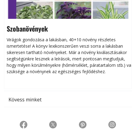
Szobanövények
Virágok gondozása a lakásban, 40+10 növény részletes
ismertetése! A könyv lexikonszerűen veszi sorra a lakásban
s
sikeresen tart­ha­tó növényeket. Már a növény kiválasztásakor
h
segítségünkre lesznek a leírások, mert pontosan megtudjuk,
k
hogy milyen körülményekre (hőmérséklet, páratartalom stb.) van
szüksége a növénynek az egészséges fejlődéshez.
t
Kövess minket