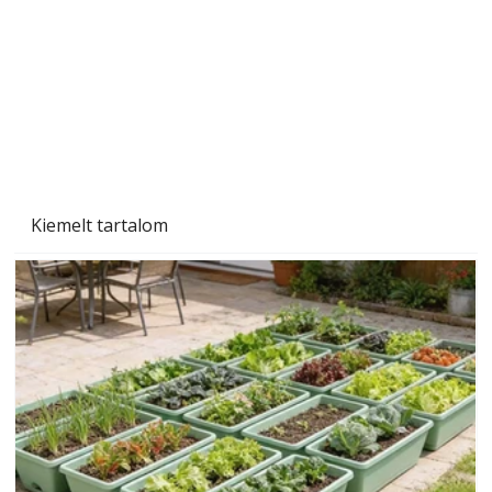
Tiszta homlokzat éveken át
Kiemelt tartalom