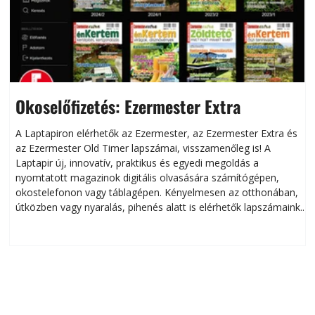
Okoselőfizetés: Ezermester Extra
A Laptapiron elérhetők az Ezermester, az Ezermester Extra és
az Ezermester Old Timer lapszámai, visszamenőleg is! A
Laptapir új, innovatív, praktikus és egyedi megoldás a
L
nyomtatott magazinok digitális olvasására számítógépen,
okostelefonon vagy táblagépen. Kényelmesen az otthonában,
útközben vagy nyaralás, pihenés alatt is elérhetők lapszámaink.
ú
Bárhol, bármikor, akár külföldön élve vagy dolgozva is
B
olvashatók az Ezermester lapszámai. A Laptapir kényelmes
megoldás, mert: – t