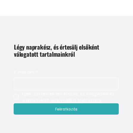
Légy naprakész, és értesülj elsőként
válogatott tartalmainkról
E-mail cím
*
Igen, szeretnék feliratkozni, és elfogadom az 
adatkezelést. 
Adatvédelmi tájékoztató
Feliratkozás