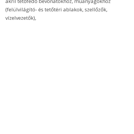
akril tetőfedő bevonatokhoz, műanyagokhoz 
(felülvilágító- és tetőtéri ablakok, szellőzők, 
vízelvezetők),