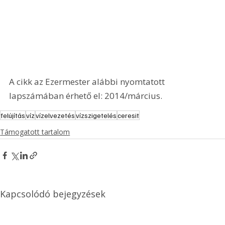
A cikk az Ezermester alábbi nyomtatott 
lapszámában érhető el: 2014/március.
felújítás
víz
vízelvezetés
vízszigetelés
ceresit
Támogatott tartalom
Kapcsolódó bejegyzések