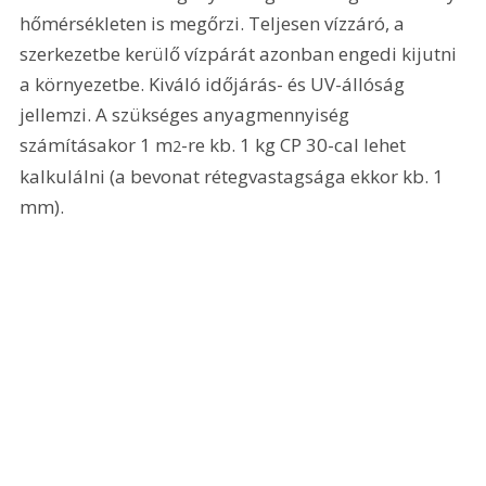
hőmérsékleten is megőrzi. Teljesen vízzáró, a 
szerkezetbe kerülő vízpárát azonban engedi kijutni 
a környezetbe. Kiváló időjárás- és UV-állóság 
jellemzi. A szükséges anyagmennyiség 
számításakor 1 m
-re kb. 
1 kg
 CP 30-cal lehet 
2
kalkulálni (a bevonat rétegvastagsága ekkor kb. 
1 
mm
). 