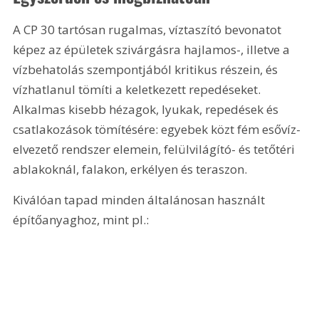
A CP 30 tartósan rugalmas, víztaszító bevonatot 
képez az épületek szivárgásra hajlamos-, illetve a 
vízbehatolás szempontjából kritikus részein, és 
vízhatlanul tömíti a keletkezett repedéseket. 
Alkalmas kisebb hézagok, lyukak, repedések és 
csatlakozások tömítésére: egyebek közt fém esővíz-
elvezető rendszer elemein, felülvilágító- és tetőtéri 
ablakoknál, falakon, erkélyen és teraszon.
Kiválóan tapad minden általánosan használt 
építőanyaghoz, mint pl.: