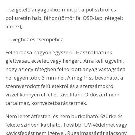
– szigetelő anyagokhoz mint pl. a polisztirol és 
poliuretán hab, fához (tömör fa, OSB-lap, rétegelt 
lemez), 
– üveghez és csempéhez.
Felhordása nagyon egyszerű. Használhatunk 
glettvasat, ecsetet, vagy hengert. Arra kell ügyelni, 
hogy az egy rétegben felhordott anyag vastagsága 
ne legyen több 3 mm-nél. A még friss bevonatot a 
szennyeződött felületekről és a szerszámokról 
vízzel könnyen el lehet távolítani. Oldószert nem 
tartalmaz, környezetbarát termék. 
Nem lehet átfesteni és nem burkolható. Szürke és 
fekete színben kapható. További UV-védelmet vagy 
kavicsfedést nem igényel. Rugalmasságát alacsony 