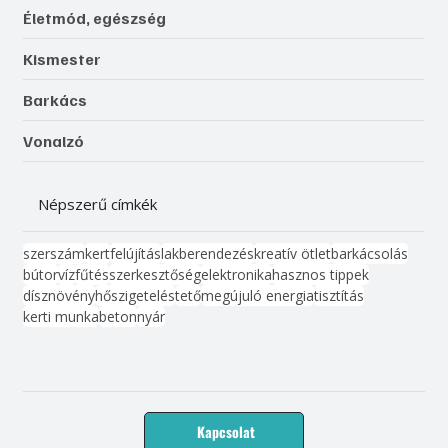
Életmód, egészség
Kismester
Barkács
Vonalzó
Népszerű címkék
szerszám
kert
felújítás
lakberendezés
kreatív ötlet
barkácsolás
bútor
víz
fűtés
szerkesztőség
elektronika
hasznos tippek
dísznövény
hőszigetelés
tető
megújuló energia
tisztítás
kerti munka
beton
nyár
Kapcsolat