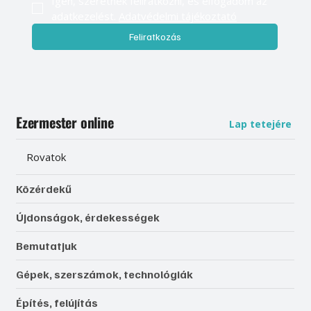
Igen, szeretnék feliratkozni, és elfogadom az 
adatkezelést. 
Adatvédelmi tájékoztató
Feliratkozás
Ezermester online
Lap tetejére
Rovatok
Közérdekű
Újdonságok, érdekességek
Bemutatjuk
Gépek, szerszámok, technológiák
Építés, felújítás