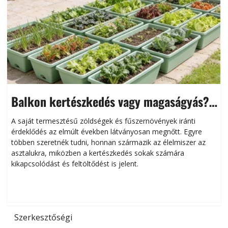
Balkon kertészkedés vagy magaságyás?
Helytakarékos kertészkedés
A saját termesztésű zöldségek és fűszernövények iránti
érdeklődés az elmúlt években látványosan megnőtt. Egyre
többen szeretnék tudni, honnan származik az élelmiszer az
l
asztalukra, miközben a kertészkedés sokak számára
kikapcsolódást és feltöltődést is jelent.
é
d
Szerkesztőségi