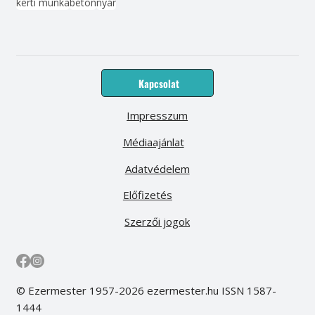
kerti munka
beton
nyár
Kapcsolat
Impresszum
Médiaajánlat
Adatvédelem
Előfizetés
Szerzői jogok
© Ezermester 1957-2026 ezermester.hu ISSN 1587-
1444