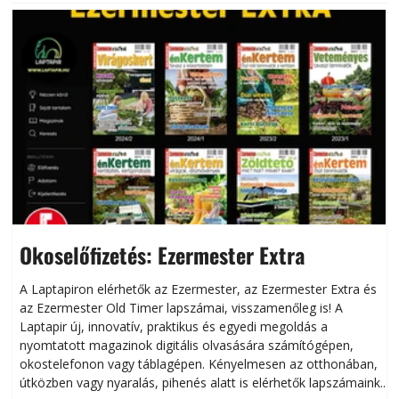
Okoselőfizetés: Ezermester Extra
A Laptapiron elérhetők az Ezermester, az Ezermester Extra és
az Ezermester Old Timer lapszámai, visszamenőleg is! A
Laptapir új, innovatív, praktikus és egyedi megoldás a
L
nyomtatott magazinok digitális olvasására számítógépen,
okostelefonon vagy táblagépen. Kényelmesen az otthonában,
útközben vagy nyaralás, pihenés alatt is elérhetők lapszámaink.
ú