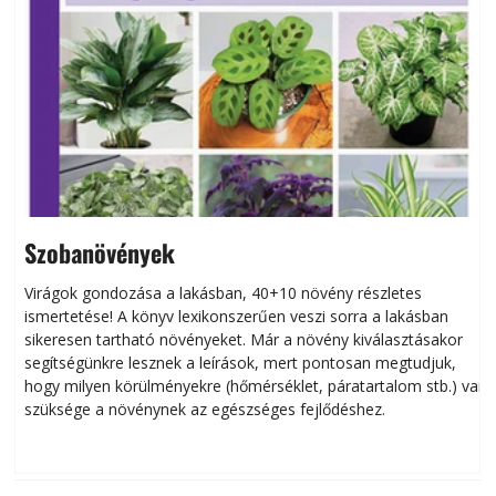
Szobanövények
Virágok gondozása a lakásban, 40+10 növény részletes
ismertetése! A könyv lexikonszerűen veszi sorra a lakásban
s
sikeresen tart­ha­tó növényeket. Már a növény kiválasztásakor
h
segítségünkre lesznek a leírások, mert pontosan megtudjuk,
k
hogy milyen körülményekre (hőmérséklet, páratartalom stb.) van
szüksége a növénynek az egészséges fejlődéshez.
t