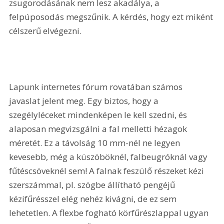
zsugorodásának nem lesz akadálya, a 
felpúposodás megszűnik. A kérdés, hogy ezt miként 
célszerű elvégezni.
Lapunk internetes fórum rovatában számos 
javaslat jelent meg. Egy biztos, hogy a 
szegélyléceket mindenképen le kell szedni, és 
alaposan megvizsgálni a fal melletti hézagok 
méretét. Ez a távolság 10 mm-nél ne legyen 
kevesebb, még a küszöböknél, falbeugróknál vagy 
fűtéscsöveknél sem! A falnak feszülő részeket kézi 
szerszámmal, pl. szögbe állítható pengéjű 
kézifűrésszel elég nehéz kivágni, de ez sem 
lehetetlen. A flexbe fogható körfűrészlappal ugyan 