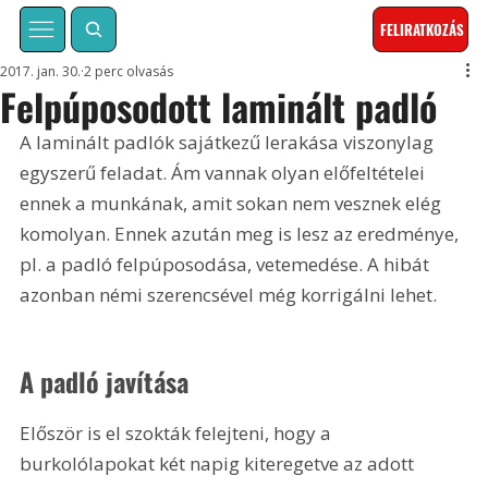
FELIRATKOZÁS
2017. jan. 30.
2 perc olvasás
Felpúposodott laminált padló
A laminált padlók sajátkezű lerakása viszonylag 
egyszerű feladat. Ám vannak olyan előfeltételei 
ennek a munkának, amit sokan nem vesznek elég 
komolyan. Ennek azután meg is lesz az eredménye, 
pl. a padló felpúposodása, vetemedése. A hibát 
azonban némi szerencsével még korrigálni lehet.
A padló javítása
Először is el szokták felejteni, hogy a 
burkolólapokat két napig kiteregetve az adott 