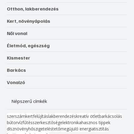
Otthon, lakberendezés
Kert, növényápolás
Női vonal
Életmód, egészség
Kismester
Barkács
Vonalzó
Népszerű címkék
szerszám
kert
felújítás
lakberendezés
kreatív ötlet
barkácsolás
bútor
víz
fűtés
szerkesztőség
elektronika
hasznos tippek
dísznövény
hőszigetelés
tető
megújuló energia
tisztítás