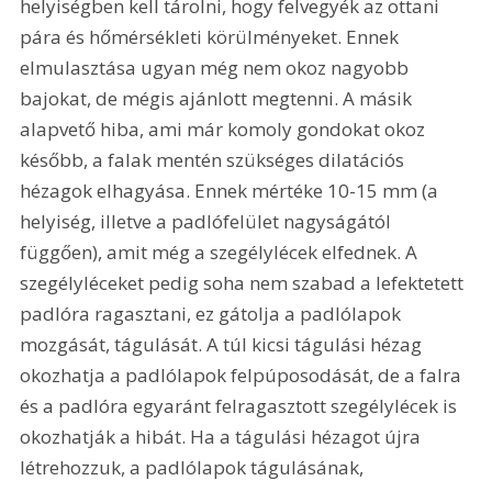
helyiségben kell tárolni, hogy felvegyék az ottani 
pára és hőmérsékleti körülményeket. Ennek 
elmulasztása ugyan még nem okoz nagyobb 
bajokat, de mégis ajánlott megtenni. A másik 
alapvető hiba, ami már komoly gondokat okoz 
később, a falak mentén szükséges dilatációs 
hézagok elhagyása. Ennek mértéke 10-15 mm (a 
helyiség, illetve a padló­felület nagyságától 
függően), amit még a szegélylécek elfednek. A 
szegélyléceket pedig soha nem szabad a lefektetett 
padlóra ragasztani, ez gátolja a padlólapok 
mozgását, tágulását. A túl kicsi tágulási hézag 
okozhatja a padlólapok felpúposodását, de a falra 
és a padlóra egyaránt felragasztott szegélylécek is 
okozhatják a hibát. Ha a tágulási hézagot újra 
létrehozzuk, a padlólapok tágulásának, 