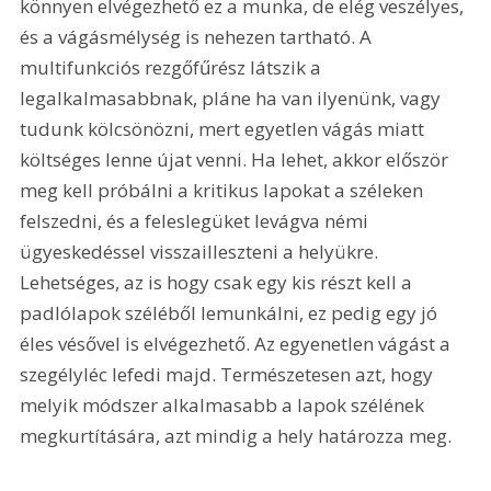
könnyen elvégezhető ez a munka, de elég veszélyes, 
és a vágásmélység is nehezen tartható. A 
multifunkciós rezgőfűrész látszik a 
legalkalmasabbnak, pláne ha van ilyenünk, vagy 
tudunk kölcsönözni, mert egyetlen vágás miatt 
költséges lenne újat venni. Ha lehet, akkor először 
meg kell próbálni a kritikus lapokat a széleken 
felszedni, és a feleslegüket levágva némi 
ügyeskedéssel visszailleszteni a helyükre. 
Lehetséges, az is hogy csak egy kis részt kell a 
padlólapok széléből lemunkálni, ez pedig egy jó 
éles vésővel is elvégezhető. Az egyenetlen vágást a 
szegélyléc lefedi majd. Természetesen azt, hogy 
melyik módszer alkalmasabb a lapok szélének 
megkurtítására, azt mindig a hely határozza meg.