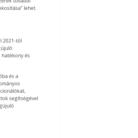
zerek további 
kosítása” lehet. 
 2021-től 
újuló 
a hatékony és 
óba és a 
yományos 
cionálókat, 
tok segítségével 
gújuló 