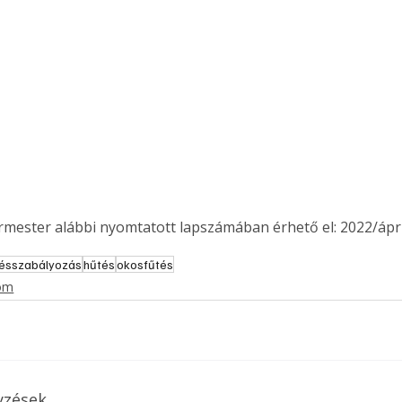
. A
megoldás,
ermester alábbi nyomtatott lapszámában érhető el: 2022/ápril
tésszabályozás
hűtés
okosfűtés
lom
yzések