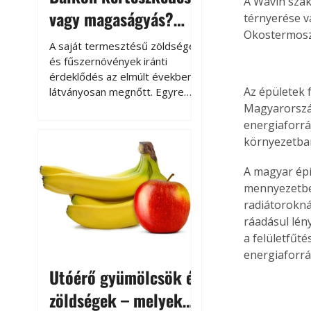
A Wavin szak
vagy magaságyás?
térnyerése vá
Okostermoszt
Helytakarékos
A saját termesztésű zöldségek
kertészkedés
és fűszernövények iránti
érdeklődés az elmúlt években
Az épületek 
látványosan megnőtt. Egyre
többen szeretnék tudni, honnan
Magyarorszá
származik az élelmiszer az
energiaforrá
asztalukra, miközben a
környezetbar
kertészkedés sokak számára
kikapcsolódást és feltöltődést
A magyar épí
is jelent.
mennyezetbe 
radiátoroknál
ráadásul lén
a felületfűté
energiaforrá
Utóérő gyümölcsök és
zöldségek – melyek