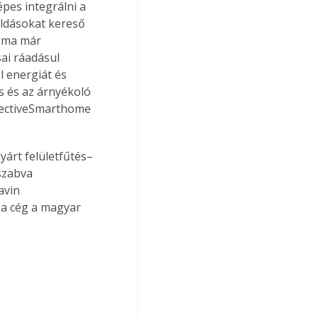
pes integrálni a 
ldásokat kereső 
– ma már 
ai ráadásul 
 energiát és 
s és az árnyékoló 
NectiveSmarthome 
árt felületfűtés–
szabva 
avin 
 a cég a magyar 