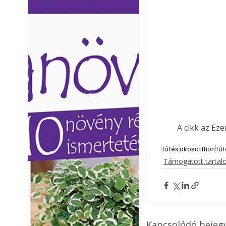
Ezermester lapszámai. A
Ezermester lapszámai
Laptapir kényelmes megoldás,
Laptapir kényelmes 
mert: – t
mert: – t
A cikk az Ez
fűtés
okosotthon
fű
Támogatott tarta
Kapcsolódó bejeg