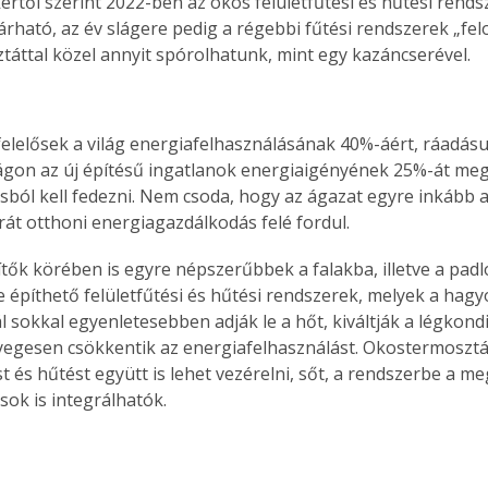
értői szerint 2022-ben az okos felületfűtési és hűtési rends
rható, az év slágere pedig a régebbi fűtési rendszerek „felo
áttal közel annyit spórolhatunk, mint egy kazáncserével.
felelősek a világ energiafelhasználásának 40%-áért, ráadásul
gon az új építésű ingatlanok energiaigényének 25%-át meg
sból kell fedezni. Nem csoda, hogy az ágazat egyre inkább 
át otthoni energiagazdálkodás felé fordul.
tők körében is egyre népszerűbbek a falakba, illetve a padl
építhető felületfűtési és hűtési rendszerek, melyek a hag
 sokkal egyenletesebben adják le a hőt, kiváltják a légkondi
yegesen csökkentik az energiafelhasználást. Okostermosztá
st és hűtést együtt is lehet vezérelni, sőt, a rendszerbe a me
sok is integrálhatók.