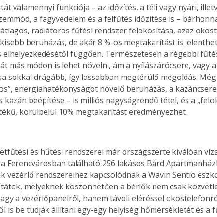
t valamennyi funkciója – az időzítés, a téli vagy nyári, illetv
emmód, a fagyvédelem és a felfűtés időzítése is – bárhonn
yátlagos, radiátoros fűtési rendszer felokosítása, azaz okos
 kisebb beruházás, de akár 8 %-os megtakarítást is jelenthet
és elhelyezkedésétől függően. Természetesen a régebbi fűté
t más módon is lehet növelni, ám a nyílászárócsere, vagy a 
a sokkal drágább, így lassabban megtérülő megoldás. Még 
s”, energiahatékonyságot növelő beruházás, a kazáncsere 
 kazán beépítése – is milliós nagyságrendű tétel, és a „felo
ékű, körülbelül 10% megtakarítást eredményezhet.
letfűtési és hűtési rendszerei már országszerte kiválóan viz
a Ferencvárosban található 256 lakásos Bárd Apartmanház
 vezérlő rendszereihez kapcsolódnak a Wavin Sentio eszköz
átok, melyeknek köszönhetően a bérlők nem csak közvetle
agy a vezérlőpanelről, hanem távoli eléréssel okostelefonról
 is be tudják állítani egy-egy helyiség hőmérsékletét és a f