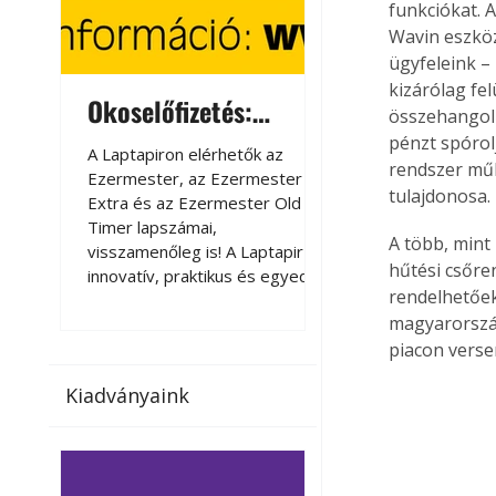
funkciókat. 
Wavin eszköz
ügyfeleink –
kizárólag fe
Okoselőfizetés:
Okoselőfizetés
összehangolh
Ezermester Extra
pénzt spórol
A Laptapiron elérhetők az
A Laptapiron elérhető
rendszer mű
Ezermester, az Ezermester
Ezermester, az Ezer
tulajdonosa.
Extra és az Ezermester Old
Extra és az Ezermest
Timer lapszámai,
Timer lapszámai,
A több, mint
visszamenőleg is! A Laptapir új,
visszamenőleg is! A La
hűtési csőre
innovatív, praktikus és egyedi
innovatív, praktikus 
rendelhetőek
megoldás a nyomtatott
megoldás a nyomtato
magyarország
magazinok digitális olvasására
magazinok digitális o
számítógépen, okostelefonon
számítógépen, okost
piacon verse
vagy táblagépen. Kényelmesen
vagy táblagépen. Ké
Kiadványaink
az otthonában, útközben vagy
az otthonában, útköz
nyaralás, pihenés alatt is
nyaralás, pihenés alat
elérhetők lapszámaink. Bárhol,
elérhetők lapszámaink
bármikor, akár külföldön élve
bármikor, akár külföld
vagy dolgozva is olvashatók az
vagy dolgozva is olv