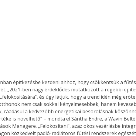
nban építkezésbe kezdeni ahhoz, hogy csökkentsük a fűtés
ét. „2021-ben nagy érdeklődés mutatkozott a régebbi épít
felokosítására”, és úgy látjuk, hogy a trend idén még erőtel
 otthonok nem csak sokkal kényelmesebbek, hanem kevesebb
, ráadásul a kedvezőbb energetikai besorolásnak köszönh
rtéke is növelhető” – mondta el Sántha Endre, a Wavin Beltér
sok Managere. „Felokosítani”, azaz okos vezérlésbe integrá
on közkedvelt padló-radiátoros fűtési rendszerek egészét is