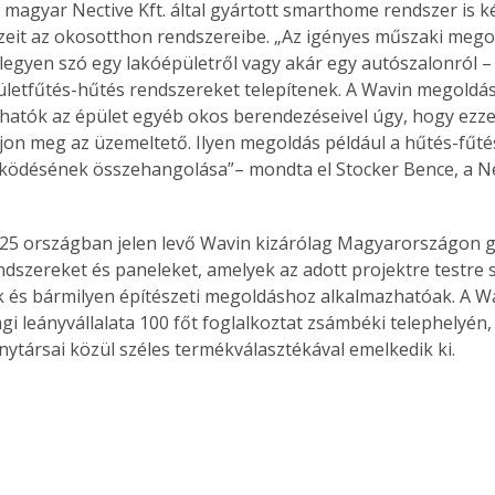
A magyar Nective Kft. által gyártott smarthome rendszer is ké
eit az okosotthon rendszereibe. „Az igényes műszaki mego
 legyen szó egy lakóépületről vagy akár egy autószalonról 
lületfűtés-hűtés rendszereket telepítenek. A Wavin megoldás
Együtt jobban megéri!
atók az épület egyéb okos berendezéseivel úgy, hogy ezzel
Bővebb információ itt!
jon meg az üzemeltető. Ilyen megoldás például a hűtés-fűté
k az
Együtt jobban megéri! A
ködésének összehangolása”– mondta el Stocker Bence, a 
mester
könyvek tetszőleges
er Old
párosítással kedvezményes
áron, 0 Ft postaköltséggel
 25 országban jelen levő Wavin kizárólag Magyarországon gy
ptapir új,
megrendelhetők!
ndszereket és paneleket, amelyek az adott projektre testre 
és egyedi
 és bármilyen építészeti megoldáshoz alkalmazhatóak. A W
tt
i leányvállalata 100 főt foglalkoztat zsámbéki telephelyén,
lvasására
elefonon
nytársai közül széles termékválasztékával emelkedik ki.
nyelmesen
ben vagy
t is
. Bárhol,
ön élve
ashatók az