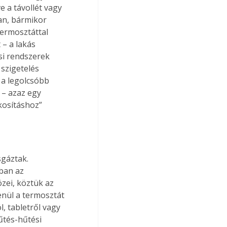
e a távollét vagy 
an, bármikor 
termosztáttal 
 – a lakás 
si rendszerek 
szigetelés 
a legolcsóbb 
– azaz egy 
kosításhoz” 
sgáztak. 
ban az 
ei, köztük az 
nül a termosztát 
, tabletről vagy 
űtés-hűtési 