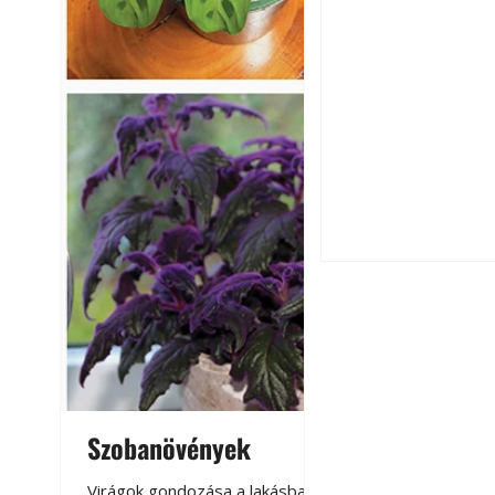
Hogyan válasszunk
fenntartható kert
Szobanövények
Virágoskert: k
teraszon, laká
Virágok gondozása a lakásban,