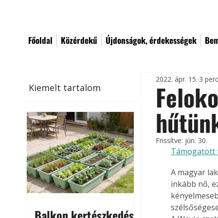
Főoldal
Közérdekű
Újdonságok, érdekességek
Bem
2022. ápr. 15.
3 per
Feloko
Kiemelt tartalom
hűtün
Frissítve:
jún. 30.
Támogatott 
A magyar lak
inkább nő, e
kényelmesebb
szélsőségese
Balkon kertészkedés