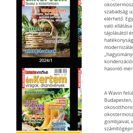
okostermosztá
szabadság üz
elérhető. Eg
való ellátása
tájolásától 
hatékonyságá
modernizálás
„hagyományo
kondenzációs
hasonló mért
A Wavin felü
Budapesten, 
okosotthonok
okostermoszt
gombjaival, v
számítógépről