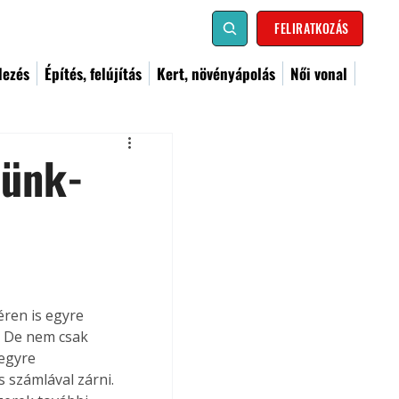
FELIRATKOZÁS
dezés
Építés, felújítás
Kert, növényápolás
Női vonal
tünk-
ren is egyre 
. De nem csak 
egyre 
 számlával zárni. 