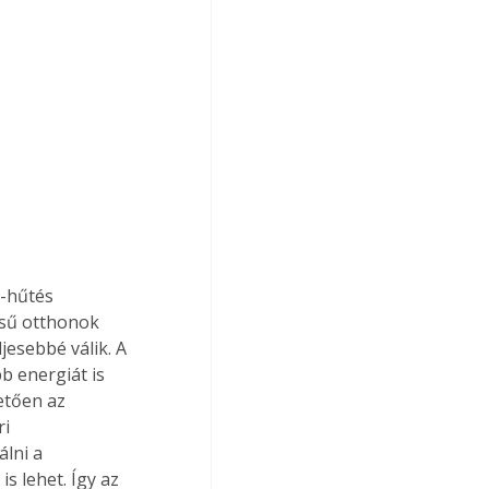
-hűtés 
ésű otthonok 
jesebbé válik. A 
 energiát is 
etően az 
i 
lni a 
 lehet. Így az 