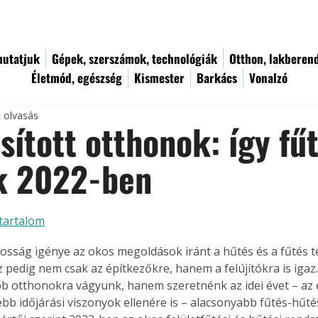
utatjuk
Gépek, szerszámok, technológiák
Otthon, lakberen
Életmód, egészség
Kismester
Barkács
Vonalzó
c olvasás
sított otthonok: így fű
k 2022-ben
tartalom
osság igénye az okos megoldások iránt a hűtés és a fűtés té
z pedig nem csak az építkezőkre, hanem a felújítókra is igaz
 otthonokra vágyunk, hanem szeretnénk az idei évet – az 
bb időjárási viszonyok ellenére is – alacsonyabb fűtés-hűtés