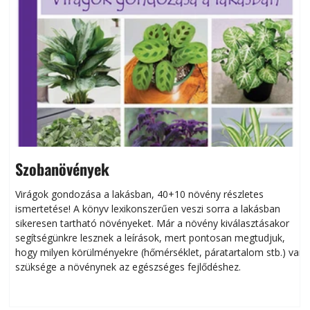
Szobanövények
Virágok gondozása a lakásban, 40+10 növény részletes
ismertetése! A könyv lexikonszerűen veszi sorra a lakásban
s
sikeresen tart­ha­tó növényeket. Már a növény kiválasztásakor
h
segítségünkre lesznek a leírások, mert pontosan megtudjuk,
k
hogy milyen körülményekre (hőmérséklet, páratartalom stb.) van
szüksége a növénynek az egészséges fejlődéshez.
t