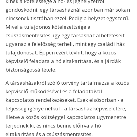
kinek a kötelessége a hó- és jéghelyzetről 
gondoskodni, egy társasháznál azonban már sokan 
nincsenek tisztában ezzel. Pedig a helyzet egyszerű. 
Mivel a tulajdonos kötelezettsége a 
csúszásmentesítés, így egy társasház albetéteseit 
ugyanaz a felelősség terheli, mint egy családi ház 
tulajdonosát. Éppen ezért tévhit, hogy a közös 
képviselő feladata a hó eltakarítása, és a járdák 
biztonságossá tétele.
A társasházakról szóló törvény tartalmazza a közös 
képviselő működésével és a feladataival 
kapcsolatos rendelkezéseket. Ezek elsősorban - a 
teljesség igénye nélkül - a társasház képviseletére, 
illetve a közös költséggel kapcsolatos ügymenetre 
terjednek ki, és nincs benne előírva a hó 
eltakarítása és a csúszásmentesítés.