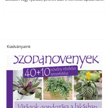
Bárhol, bármikor, akár külföldön élve vagy dolgozva is
B
olvashatók az Ezermester lapszámai. A Laptapir kényelmes
megoldás, mert: – t
Kiadványaink