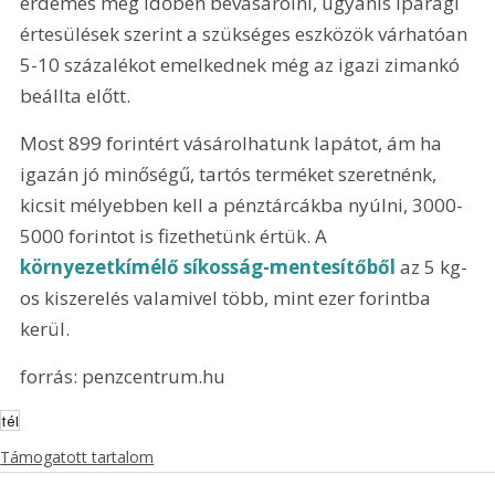
érdemes még időben bevásárolni, ugyanis iparági 
értesülések szerint a szükséges eszközök várhatóan 
5-10 százalékot emelkednek még az igazi zimankó 
beállta előtt.
Most 899 forintért vásárolhatunk lapátot, ám ha 
igazán jó minőségű, tartós terméket szeretnénk, 
kicsit mélyebben kell a pénztárcákba nyúlni, 3000-
5000 forintot is fizethetünk értük. A 
környezetkímélő síkosság-mentesítőből
 az 5 kg-
os kiszerelés valamivel több, mint ezer forintba 
kerül.
forrás: penzcentrum.hu
tél
Támogatott tartalom