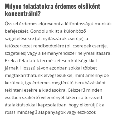
Milyen feladatokra érdemes elsőként 
koncentrálni?
Ősszel érdemes előrevenni a létfontosságú munkák 
befejezését. Gondolunk itt a különböző 
szigetelésekre (pl. nyílászárók cseréje), a 
tetőszerkezet rendbetételére (pl. cserepek cseréje, 
szigetelés) vagy a kéményrendszer helyreállítására. 
Ezek a feladatok természetesen költségekkel 
járnak. Hosszú távon azonban sokkal többet 
megtakaríthatunk elvégzésükkel, mint amennyibe 
kerülnek, így érdemes megtérülő beruházásként 
tekinteni ezekre a kiadásokra. Célszerű minden 
esetben szakértő véleményét kikérni a tervezett 
átalakításokkal kapcsolatban, hogy elkerüljük a 
rossz minőségű alapanyagok vagy eszközök 