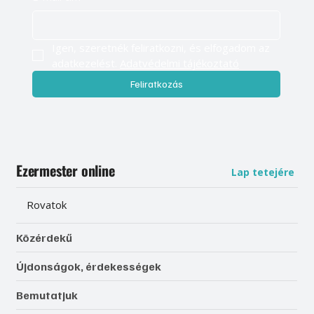
Igen, szeretnék feliratkozni, és elfogadom az 
adatkezelést. 
Adatvédelmi tájékoztató
Feliratkozás
Ezermester online
Lap tetejére
Rovatok
Közérdekű
Újdonságok, érdekességek
Bemutatjuk