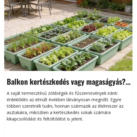
Balkon kertészkedés vagy magaságyás?
Helytakarékos kertészkedés
A saját termesztésű zöldségek és fűszernövények iránti
érdeklődés az elmúlt években látványosan megnőtt. Egyre
többen szeretnék tudni, honnan származik az élelmiszer az
l
asztalukra, miközben a kertészkedés sokak számára
kikapcsolódást és feltöltődést is jelent.
é
d