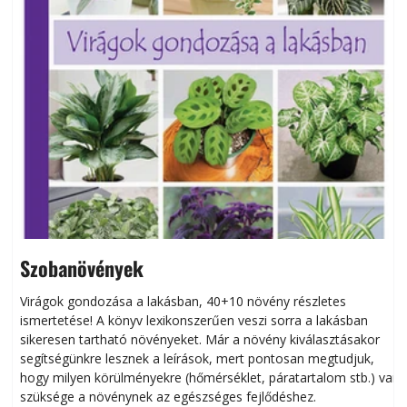
Szobanövények
Virágok gondozása a lakásban, 40+10 növény részletes
ismertetése! A könyv lexikonszerűen veszi sorra a lakásban
s
sikeresen tart­ha­tó növényeket. Már a növény kiválasztásakor
h
segítségünkre lesznek a leírások, mert pontosan megtudjuk,
k
hogy milyen körülményekre (hőmérséklet, páratartalom stb.) van
szüksége a növénynek az egészséges fejlődéshez.