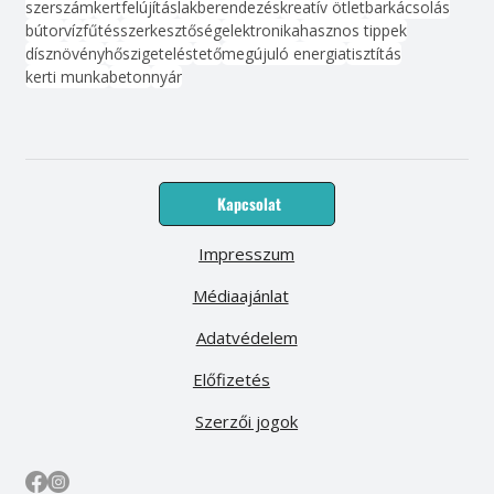
szerszám
kert
felújítás
lakberendezés
kreatív ötlet
barkácsolás
bútor
víz
fűtés
szerkesztőség
elektronika
hasznos tippek
dísznövény
hőszigetelés
tető
megújuló energia
tisztítás
kerti munka
beton
nyár
Kapcsolat
Impresszum
Médiaajánlat
Adatvédelem
Előfizetés
Szerzői jogok