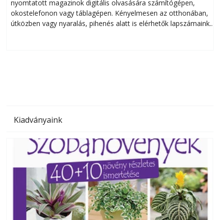
nyomtatott magazinok digitális olvasására számítógépen,
okostelefonon vagy táblagépen. Kényelmesen az otthonában,
útközben vagy nyaralás, pihenés alatt is elérhetők lapszámaink.
ú
Bárhol, bármikor, akár külföldön élve vagy dolgozva is
B
olvashatók az Ezermester lapszámai. A Laptapir kényelmes
megoldás, mert: – t
Kiadványaink