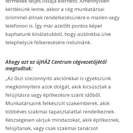
termékek teljes listája elérhető. Amennyiben 
kérdésünk lenne, akkor a cég munkatársai 
örömmel állnak rendelkezésünkre e-mailen vagy 
telefonon is. Így már azelőtt pontos képet 
kaphatunk kínálatukból, hogy autónkba ülve 
telephelyük felkeresésére indulnánk. 
Ahogy azt az újHÁZ Centrum cégvezetőjétől 
megtudtuk:
„Az őszi szezonnyitó akciónkkal is igyekszünk 
megkönnyíteni azok dolgát, akik kicsúsztak a 
felújításra vagy építkezésre szánt időből. 
Munkatársaink felkészült szakemberek, akik 
többéves szakmai tapasztalattal rendelkeznek. 
Készségesen várjuk mindazokat, akik építkeznek, 
felújítanak, vagy csak szakmai tanácsot 