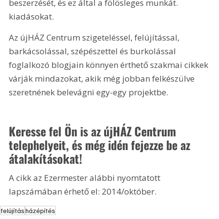
beszerzését, és ez által a fölösleges munkát. 
kiadásokat.
Az újHÁZ Centrum szigeteléssel, felújítással, 
barkácsolással, szépészettel és burkolással 
foglalkozó blogjain könnyen érthető szakmai cikkek 
várják mindazokat, akik még jobban felkészülve 
szeretnének belevágni egy-egy projektbe. 
Keresse fel Ön is az újHÁZ Centrum 
telephelyeit, és még idén fejezze be az 
átalakításokat!
A cikk az Ezermester alábbi nyomtatott 
lapszámában érhető el: 2014/október.
felújítás
házépítés