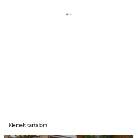
Tiszta homlokzat éveken át
Kiemelt tartalom