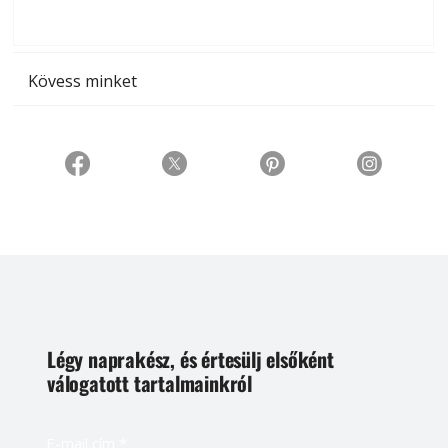
t
Kövess minket
Légy naprakész, és értesülj elsőként
válogatott tartalmainkról
E-mail cím
*