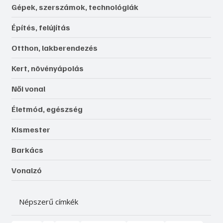
Gépek, szerszámok, technológiák
Építés, felújítás
Otthon, lakberendezés
Kert, növényápolás
Női vonal
Életmód, egészség
Kismester
Barkács
Vonalzó
Népszerű címkék