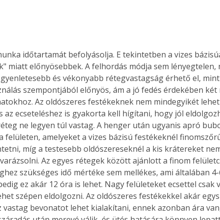
munka időtartamát befolyásolja. E tekintetben a vizes bázisú
" miatt előnyösebbek. A felhordás módja sem lényegtelen, m
gyenletesebb és vékonyabb rétegvastagság érhető el, mint e
nálás szempontjából előnyös, ám a jó fedés érdekében két
atokhoz. Az oldószeres festékeknek nem mindegyikét lehet
s az ecseteléshez is gyakorta kell hígítani, hogy jól eldolgo
 réteg ne legyen túl vastag. A henger után ugyanis apró bub
a felületen, amelyeket a vizes bázisú festékeknél finomszőrű
tetni, míg a testesebb oldószereseknél a kis krátereket n
varázsolni. Az egyes rétegek között ajánlott a finom felületcs
ghez szükséges idő mértéke sem mellékes, ami általában 4-6
edig ez akár 12 óra is lehet. Nagy felületeket ecsettel csak v
ertben,
Gyógyító növények: a
het szépen eldolgozni. Az oldószeres festékekkel akár egysze
z vastag bevonatot lehet kialakítani, ennek azonban ára van
sban
természet kincsei az
száradás után merevé válik, és ütés hatására könnyen lepatt