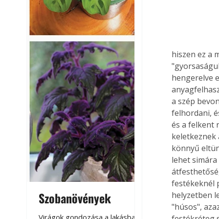
hiszen ez a 
"gyorsaságuk
hengerelve e
anyagfelhasz
a szép bevon
felhordani, é
és a felkent
keletkeznek 
könnyű eltün
lehet simára 
átfesthetősé
festékeknél p
Szobanövények
Virágoskert: k
helyzetben le
"húsos", aza
teraszon, laká
Virágok gondozása a lakásban,
festékréteg 