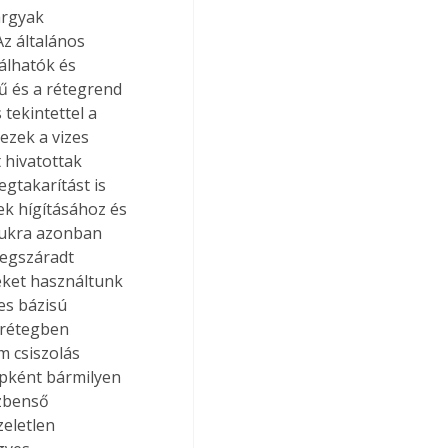
árgyak 
Az általános 
álhatók és 
ű és a rétegrend 
tekintettel a 
zek a vizes 
 hivatottak 
takarítást is 
ek hígításához és 
ásukra azonban 
Megszáradt 
éket használtunk 
es bázisú 
 rétegben 
m csiszolás 
apként bármilyen 
özbenső 
eletlen 