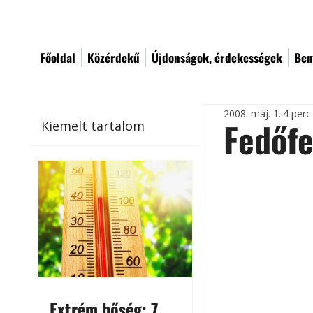
Főoldal
Közérdekű
Újdonságok, érdekességek
Bem
2008. máj. 1.
4 perc
Fedőf
Kiemelt tartalom
Extrém hőség: 7