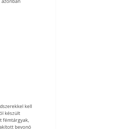
k azonban 
dszerekkel kell 
l készült 
t fémtárgyak, 
lakított bevonó 