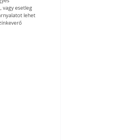
gyes 
 vagy esetleg 
rnyalatot lehet 
zínkeverő 