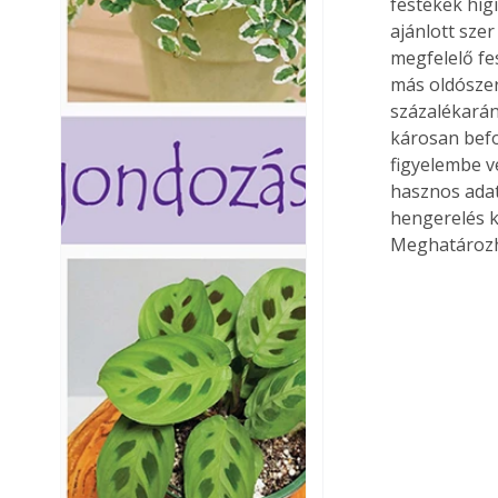
festékek híg
ajánlott sze
megfelelő fe
más oldószer
százalékarán
károsan befo
figyelembe v
hasznos adat
hengerelés k
Meghatározha