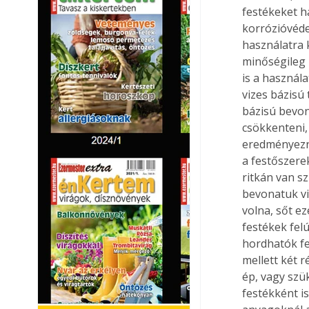
festékeket h
korrózióvédel
használatra 
minőségileg 
is a használa
vizes bázisú
bázisú bevon
csökkenteni,
eredményezne
a festőszere
ritkán van s
bevonatuk vi
volna, sőt e
festékek fel
hordhatók fe
mellett két 
ép, vagy szü
festékként i