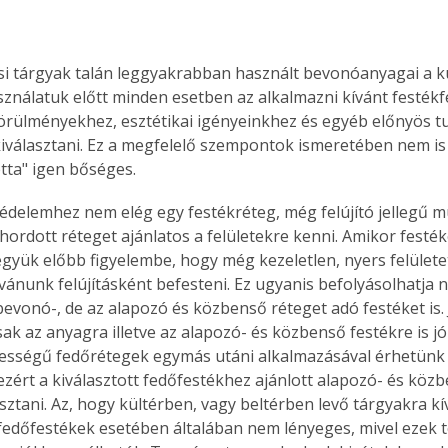
i tárgyak talán leggyakrabban használt bevonóanyagai a 
sználatuk előtt minden esetben az alkalmazni kívánt festékf
örülményekhez, esztétikai igényeinkhez és egyéb előnyös t
 kiválasztani. Ez a megfelelő szempontok ismeretében nem is
etta" igen bőséges.
i védelemhez nem elég egy festékréteg, még felújító jellegű 
hordott réteget ajánlatos a felületekre kenni. Amikor festék
együk előbb figyelembe, hogy még kezeletlen, nyers felületet
vánunk felújításként befesteni. Ez ugyanis befolyásolhatja 
evonó-, de az alapozó és közbenső réteget adó festéket is. J
k az anyagra illetve az alapozó- és közbenső festékre is jól
pességű fedőrétegek egymás utáni alkalmazásával érhetünk 
 ezért a kiválasztott fedőfestékhez ajánlott alapozó- és közb
sztani. Az, hogy kültérben, vagy beltérben levő tárgyakra kí
 fedőfestékek esetében általában nem lényeges, mivel ezek