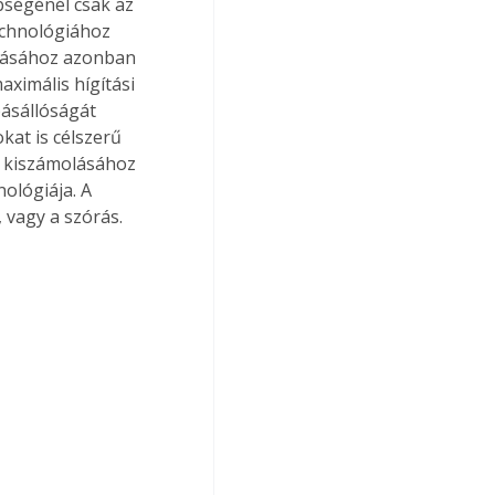
bségénél csak az 
echnológiához 
ításához azonban 
ximális hígítási 
pásállóságát 
at is célszerű 
g kiszámolásához 
ológiája. A 
vagy a szórás. 