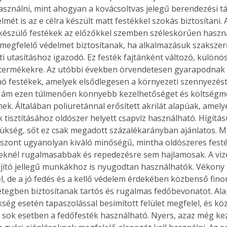
asználni, mint ahogyan a kovácsoltvas jelegű berendezési t
mét is az e célra készült matt festékkel szokás biztosítani. 
készülő festékek az előzőkkel szemben széleskörűen haszn
megfelelő védelmet biztosítanak, ha alkalmazásuk szakszer
ti utasításhoz igazodó. Ez festék fajtánként változó, különös 
 termékekre. Az utóbbi években örvendetesen gyarapodnak e
ó festékek, amelyek elsődlegesen a környezeti szennyezést
 ám ezen túlmenően könnyebb kezelhetőséget és költségmeg
k. Általában poliuretánnal erősített akrilát alapúak, amely
k tisztításához oldószer helyett csapvíz használható. Hígít
zükség, sőt ez csak megadott százalékarányban ajánlatos. 
szont ugyanolyan kiváló minőségű, mintha oldószeres fest
zeknél rugalmasabbak és repedezésre sem hajlamosak. A viz
újító jellegű munkákhoz is nyugodtan használhatók. Vékony
l, de a jó fedés és a kellő védelem érdekében közbenső fino
rétegben biztosítanak tartós és rugalmas fedőbevonatot. Al
kség esetén tapaszolással besimított felület megfelel, és k
s sok esetben a fedőfesték használható. Nyers, azaz még kez