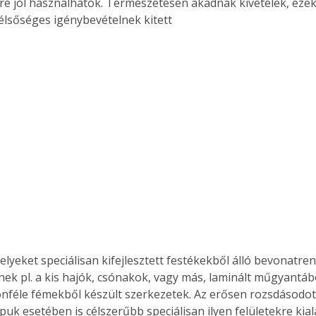
re jól használhatók. Természetesen akadnak kivételek, eze
élsőséges igénybevételnek kitett 
elyeket speciálisan kifejlesztett festékekből álló bevonatren
enek pl. a kis hajók, csónakok, vagy más, laminált műgyantábó
önféle fémekből készült szerkezetek. Az erősen rozsdásodot
puk esetében is célszerűbb speciálisan ilyen felületekre kia