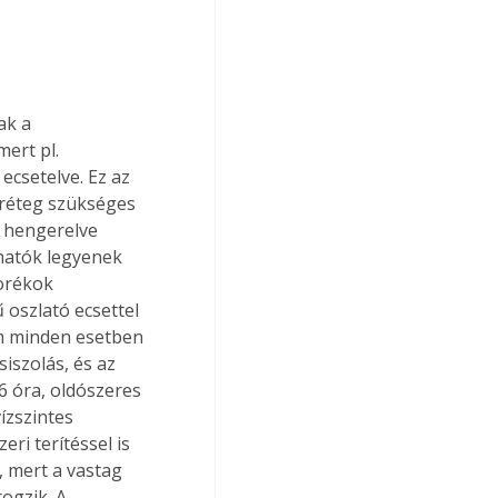
ak a 
ert pl. 
csetelve. Ez az 
 réteg szükséges 
 hengerelve 
zhatók legyenek 
orékok 
 oszlató ecsettel 
em minden esetben 
iszolás, és az 
 óra, oldószeres 
ízszintes 
ri terítéssel is 
, mert a vastag 
ogzik. A 