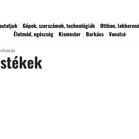
utatjuk
Gépek, szerszámok, technológiák
Otthon, lakberen
Életmód, egészség
Kismester
Barkács
Vonalzó
 olvasás
estékek