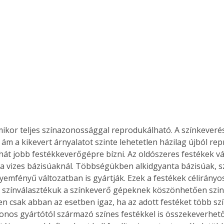
. A
megoldás,
ám a kikevert árnyalatot szinte lehetetlen házilag újból repr
hát jobb festékkeverőgépre bízni. Az oldószeres festékek vá
 vizes bázisúaknál. Többségükben alkidgyanta bázisúak, s
lyemfényű változatban is gyártják. Ezek a festékek célirány
k, színválasztékuk a színkeverő gépeknek köszönhetően szint
n csak abban az esetben igaz, ha az adott festéket több szín
onos gyártótól származó színes festékkel is összekeverhető