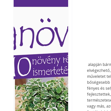
Ezermester lapszámai. A
Ezermester lapszámai
Laptapir kényelmes megoldás,
Laptapir kényelmes 
mert: – t
mert: – t
 alapján bármikor teljes színazonossággal reprodukálható. A színkeverés saját kezűleg is 
elvégezhető, 
műveletet te
bőségesebb a
fényes és se
fejlesztette
természetese
vagy más, az