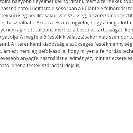
ítóira nagyobb figyelmet kell fordítani, mert a termékek töb
r használható. Hígításra elsősorban a különféle felhordási t
stéksűrűség beállításakor van szükség, a szerszámok tiszt
 is használható. Arra is célszerű ügyelni, hogy a megadott ma
yt nem ajánlott túllépni, mert ez a bevonat tartósságát, ko
lyásolja. A megfelelő festék kiválasztásakor más szempontok
enni. A literenkénti kiadósság a szükséges festékmennyisé
, ám ezt némileg befolyásolja, hogy milyen a felhordás techn
evesebb anyagfelhasználást eredményez, mint az ecsetelés, 
tó lehet a festék száradási ideje is, 