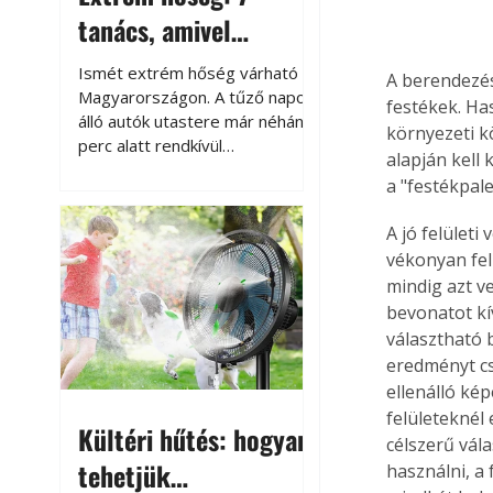
tanács, amivel
megóvhatjuk
Ismét extrém hőség várható
A berendezés
autónkat a nyári
Magyarországon. A tűző napon
festékek. Ha
álló autók utastere már néhány
károktól
környezeti k
perc alatt rendkívül
alapján kell
felmelegszik, és rövid időn belül
a "festékpal
akár a 60-70 °C-ot is
megközelítheti. Ez nemcsak a
A jó felület
beszállást teszi kellemetlenné,
vékonyan fel
hanem az autó állapotára és a
mindig azt v
benne hagyott tárgyakra is
bevonatot kí
káros hatással lehet. Néhány
választható b
egyszerű óvintézkedéssel
azonban jelentősen
eredményt csa
csökkenthetjük a hőség káros
ellenálló ké
hatásait.
felületeknél
Kültéri hűtés: hogyan
célszerű vála
tehetjük
használni, a