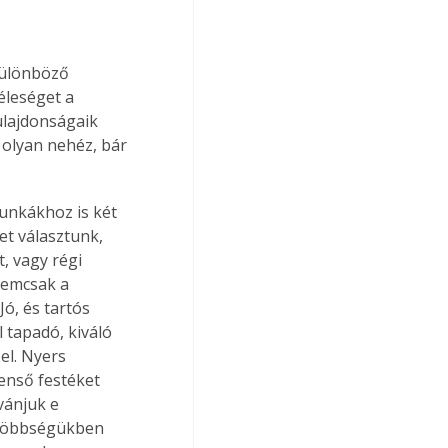
különböző 
éleséget a 
ulajdonságaik 
 olyan nehéz, bár 
munkákhoz is két 
et választunk, 
, vagy régi 
nemcsak a 
ó, és tartós 
 tapadó, kiváló 
el. Nyers 
enső festéket 
vánjuk e 
 többségükben 