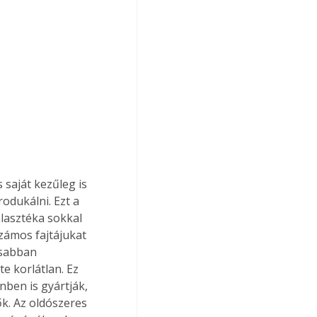
odukálni. Ezt a 
lasztéka sokkal 
zámos fajtájukat 
osabban 
e korlátlan. Ez 
ben is gyártják, 
k. Az oldószeres 