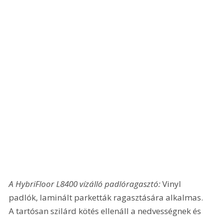
A HybriFloor L8400 vízálló padlóragasztó:
 Vinyl 
padlók, laminált parketták ragasztására alkalmas. 
A tartósan szilárd kötés ellenáll a nedvességnek és 