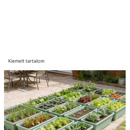
Tiszta homlokzat éveken át
Kiemelt tartalom