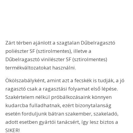
Zárt térben ajánlott a szagtalan Dűbelragasztó 
poliészter SF (sztirolmentes), illetve a 
Dűbelragasztó vinilészter SF (sztirolmentes) 
termékváltozatokat használni.
Ökölszabályként, amint azt a fecskék is tudják, a jó 
ragasztó csak a ragasztási folyamat első lépése. 
Szakértelem nélkül próbálkozásaink könnyen 
kudarcba fulladhatnak, ezért bizonytalanság 
esetén forduljunk bátran szakember, szakeladó, 
adott esetben gyártói tanácsért, így lesz biztos a 
SIKER!