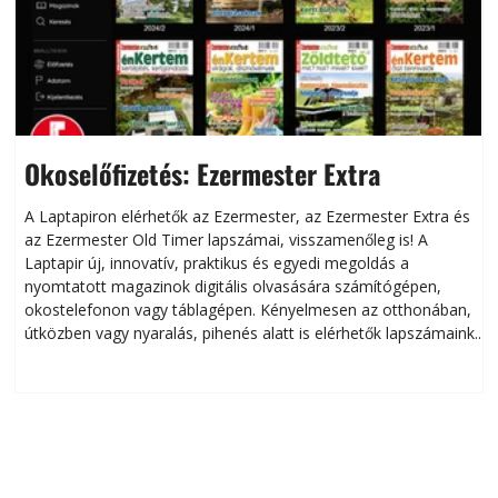
Okoselőfizetés: Ezermester Extra
A Laptapiron elérhetők az Ezermester, az Ezermester Extra és
az Ezermester Old Timer lapszámai, visszamenőleg is! A
Laptapir új, innovatív, praktikus és egyedi megoldás a
L
nyomtatott magazinok digitális olvasására számítógépen,
okostelefonon vagy táblagépen. Kényelmesen az otthonában,
útközben vagy nyaralás, pihenés alatt is elérhetők lapszámaink.
ú
Bárhol, bármikor, akár külföldön élve vagy dolgozva is
B
olvashatók az Ezermester lapszámai. A Laptapir kényelmes
megoldás, mert: – t