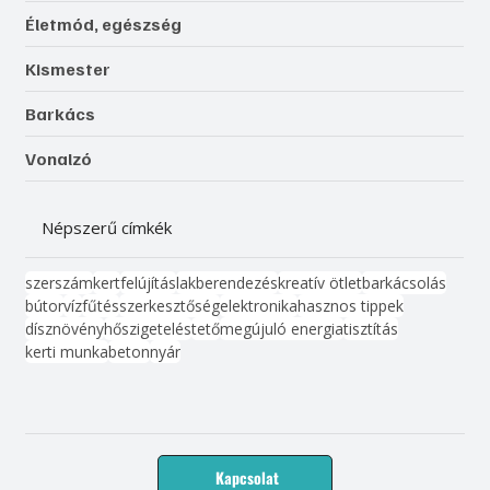
Életmód, egészség
Kismester
Barkács
Vonalzó
Népszerű címkék
szerszám
kert
felújítás
lakberendezés
kreatív ötlet
barkácsolás
bútor
víz
fűtés
szerkesztőség
elektronika
hasznos tippek
dísznövény
hőszigetelés
tető
megújuló energia
tisztítás
kerti munka
beton
nyár
Kapcsolat