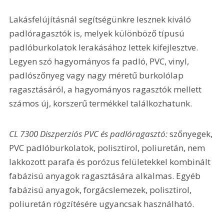
Lakásfelújításnál segítségünkre lesznek kiváló 
padlóragasztók is, melyek különböző típusú 
padlóburkolatok lerakásához lettek kifejlesztve. 
Legyen szó hagyományos fa padló, PVC, vinyl, 
padlószőnyeg vagy nagy méretű burkolólap 
ragasztásáról, a hagyományos ragasztók mellett 
számos új, korszerű termékkel találkozhatunk.
CL 7300 Diszperziós PVC és padlóragasztó:
 szőnyegek, 
PVC padlóburkolatok, polisztirol, poliuretán, nem 
lakkozott parafa és porózus felületekkel kombinált 
fabázisú anyagok ragasztására alkalmas. Egyéb 
fabázisú anyagok, forgácslemezek, polisztirol, 
poliuretán rögzítésére ugyancsak használható.