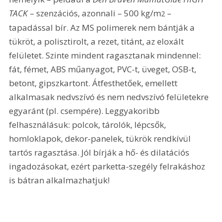
TACK
 – szenzációs, azonnali – 500 kg/m
 – 
2
tapadással bír. Az MS polimerek nem bántják a 
tükröt, a polisztirolt, a rezet, titánt, az eloxált 
felületet. Szinte mindent ragasztanak mindennel: 
fát, fémet, ABS műanyagot, PVC-t, üveget, OSB-t, 
betont, gipszkartont. Átfesthetőek, emellett 
alkalmasak nedvszívó és nem nedvszívó felületekre 
egyaránt (pl. csempére). Leggyakoribb 
felhasználásuk: polcok, tárolók, lépcsők, 
homloklapok, dekor-panelek, tükrök rendkívül 
tartós ragasztása. Jól bírják a hő- és dilatációs 
ingadozásokat, ezért parketta-szegély felrakáshoz 
is bátran alkalmazhatjuk!