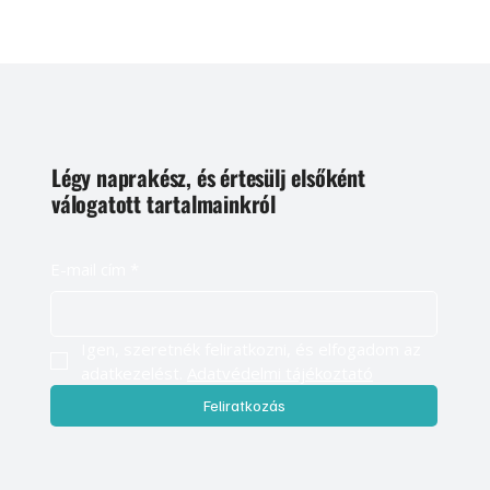
Légy naprakész, és értesülj elsőként
válogatott tartalmainkról
E-mail cím
*
Igen, szeretnék feliratkozni, és elfogadom az 
adatkezelést. 
Adatvédelmi tájékoztató
Feliratkozás