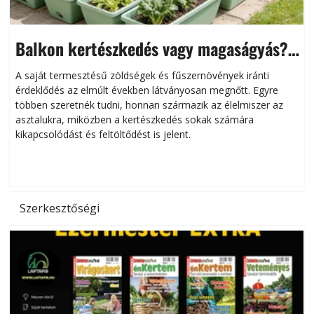
Balkon kertészkedés vagy magaságyás?
Helytakarékos kertészkedés
A saját termesztésű zöldségek és fűszernövények iránti
érdeklődés az elmúlt években látványosan megnőtt. Egyre
többen szeretnék tudni, honnan származik az élelmiszer az
l
asztalukra, miközben a kertészkedés sokak számára
kikapcsolódást és feltöltődést is jelent.
é
d
Szerkesztőségi