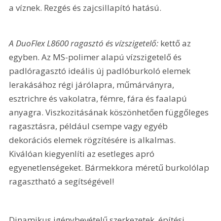
a víznek. Rezgés és zajcsillapító hatású.
A DuoFlex L8600 ragasztó és vízszigetelő:
 kettő az 
egyben. Az MS-polimer alapú vízszigetelő és 
padlóragasztó ideális új padlóburkoló elemek 
lerakásához régi járólapra, műmárványra, 
esztrichre és vakolatra, fémre, fára és faalapú 
anyagra. Viszkozitásának köszönhetően függőleges 
ragasztásra, például csempe vagy egyéb 
dekorációs elemek rögzítésére is alkalmas. 
Kiválóan kiegyenlíti az esetleges apró 
egyenetlenségeket. Bármekkora méretű burkolólap 
ragasztható a segítségével!
Dinamikus igénybevételű szerkezetek, építési 