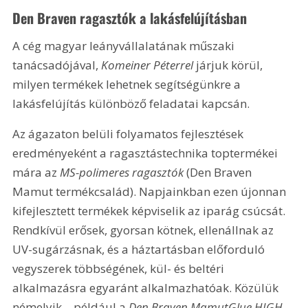
Den Braven ragasztók a lakásfelújításban
A cég magyar leányvállalatának műszaki 
tanácsadójával, 
Komeiner Péterrel
 járjuk körül, 
milyen termékek lehetnek segítségünkre a 
lakásfelújítás különböző feladatai kapcsán.
Az ágazaton belüli folyamatos fejlesztések 
eredményeként a ragasztástechnika toptermékei 
mára az 
MS-polimeres ragasztók
 (Den Braven 
Mamut termékcsalád). Napjainkban ezen újonnan 
kifejlesztett termékek képviselik az iparág csúcsát. 
Rendkívül erősek, gyorsan kötnek, ellenállnak az 
UV-sugárzásnak, és a háztartásban előforduló 
vegyszerek többségének, kül- és beltéri 
alkalmazásra egyaránt alkalmazhatóak. Közülük 
némelyik – például a 
Den Braven MamutGlue HIGH 