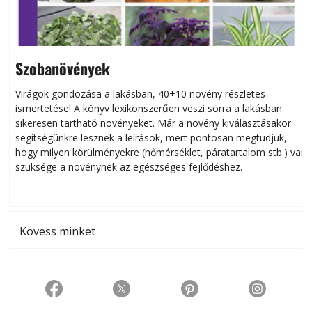
Szobanövények
Virágok gondozása a lakásban, 40+10 növény részletes
ismertetése! A könyv lexikonszerűen veszi sorra a lakásban
s
sikeresen tart­ha­tó növényeket. Már a növény kiválasztásakor
h
segítségünkre lesznek a leírások, mert pontosan megtudjuk,
k
hogy milyen körülményekre (hőmérséklet, páratartalom stb.) van
szüksége a növénynek az egészséges fejlődéshez.
t
Kövess minket