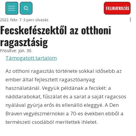
FELIRATKOZÁS
2022. febr. 7.
3 perc olvasás
Fecskefészektől az otthoni
ragasztásig
Frissítve:
jún. 30.
Támogatott tartalom
Az otthoni ragasztás története sokkal idősebb az 
ember által fejlesztett ragasztóanyag 
használatánál. Vegyük példának a fecskét: a 
náddarabokat, fűszálat és a sarat a saját ragacsos 
nyálával gyúrja erős és ellenálló eleggyé. A Den 
Braven vegyészmérnökei a 70-es években ebből a 
természeti csodából merítettek ihletet.