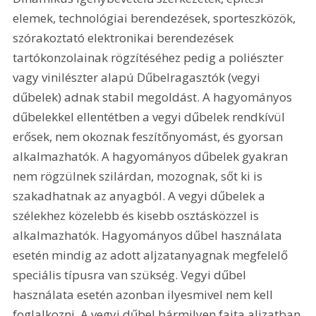
elemek, technológiai berendezések, sporteszközök, 
szórakoztató elektronikai berendezések 
tartókonzolainak rögzítéséhez pedig a poliészter 
vagy vinilészter alapú Dűbelragasztók (vegyi 
dűbelek) adnak stabil megoldást. A hagyományos 
dűbelekkel ellentétben a vegyi dűbelek rendkívül 
erősek, nem okoznak feszítőnyomást, és gyorsan 
alkalmazhatók. A hagyományos dűbelek gyakran 
nem rögzülnek szilárdan, mozognak, sőt ki is 
szakadhatnak az anyagból. A vegyi dűbelek a 
szélekhez közelebb és kisebb osztásközzel is 
alkalmazhatók. Hagyományos dűbel használata 
esetén mindig az adott aljzatanyagnak megfelelő 
speciális típusra van szükség. Vegyi dűbel 
használata esetén azonban ilyesmivel nem kell 
foglalkozni. A vegyi dűbel bármilyen fajta aljzatban 