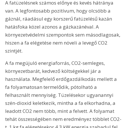
A fatüzelésnek számos előnye és kevés hátránya 
van. A legfontosabb pozitívum, hogy olcsóbb a 
gáznál, ráadásul egy korszerű fatüzelésű kazán 
hatásfoka közel azonos a gázkazánéval. A 
környezetvédelmi szempontok sem másodlagosak, 
hiszen a fa elégetése nem növeli a levegő CO2 
szintjét.
A fa megújuló energiaforrás, CO2-semleges, 
környezetbarát, kedvező költségekkel jár a 
használata. Megfelelő erdőgazdálkodás mellett a 
fa folyamatosan termelődik, pótolható a 
felhasznált mennyiség. Tüzelésekor ugyanannyi 
szén-dioxid keletkezik, mintha a fa elkorhadna, a 
leadott CO2 nem több, mint a felvett. A folyamat 
tehát összességében nem eredményez többlet CO2-
t. 1 kg fa elégetésekor 4,3 kW energia szabadul fel 