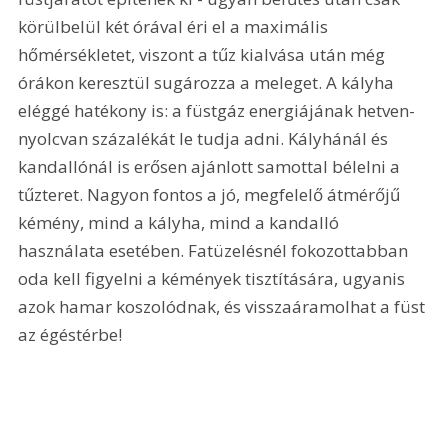
körülbelül két órával éri el a maximális 
hőmérsékletet, viszont a tűz kialvása után még 
órákon keresztül sugározza a meleget. A kályha 
eléggé hatékony is: a füstgáz energiájának hetven-
nyolcvan százalékát le tudja adni. Kályhánál és 
kandallónál is erősen ajánlott samottal bélelni a 
tűzteret. Nagyon fontos a jó, megfelelő átmérőjű 
kémény, mind a kályha, mind a kandalló 
használata esetében. Fatüzelésnél fokozottabban 
oda kell figyelni a kémények tisztítására, ugyanis 
azok hamar koszolódnak, és visszaáramolhat a füst 
az égéstérbe!