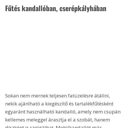
Fűtés kandallóban, cserépkályhában
Sokan nem mernek teljesen fatüzelésre átállni, 
nekik ajánlható a kiegészítő és tartalékfűtésként 
egyaránt használható kandalló, amely nem csupán 
kellemes meleggel árasztja el a szobát, hanem 
díszként is szolgálhat. Mobilkandallót már 