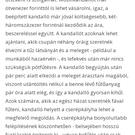
ötvenezer forinttól is lehet vásárolni, igaz, a 
beépített kandalló már jóval költségesebb, két-
háromszázezer forintnál kezdődik az ára, 
beszereléssel együtt. A kandallót azoknak lehet 
ajánlani, akik csupán néhány óráig szeretnék 
élvezni a tűz látványát és a meleget - például a 
munkából hazaérvén -, és lefekvés után már nincs 
szükségük pótfűtésre. A kandalló begyújtás után 
pár perc alatt elkezdi a meleget árasztani magából, 
viszont utántöltés nélkül a benne lévő fűtőanyag 
pár óra alatt elég, és így a kandalló gyorsan kihűl. 
Azok számára, akik az egész házat szeretnék fával 
fűteni, kandalló helyett a cserépkályha lehet a 
megfelelő megoldás. A cserépkályha bonyolultabb 
felépítésének köszönhetően - belsejében hosszú 
füstjáratot építenek ki - ugyan befűtés után csak 