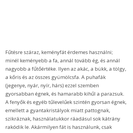
Fűtésre száraz, keményfát érdemes használni; 
minél keményebb a fa, annál tovább ég, és annál 
nagyobb a fűtőértéke. Ilyen az akác, a bükk, a tölgy, 
a kőris és az összes gyümölcsfa. A puhafák 
(jegenye, nyár, nyír, hárs) ezzel szemben 
gyorsabban égnek, és hamarabb kihűl a parazsuk. 
A fenyők és egyéb tűlevelűek szintén gyorsan égnek, 
emellett a gyantakristályok miatt pattognak, 
szikráznak, használatukkor ráadásul sok kátrány 
rakódik le. Akármilyen fát is használunk, csak 