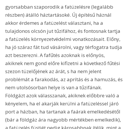
gyorsabban szaporodik a fatüzelésre (legalább 
részben) átálló háztartásoké. Új építésű háznál 
akkor érdemes a fatüzelést választani, ha a 
tulajdonos olcsón jut tűzifához, és fontosnak tartja 
a fatüzelés környezetvédelmi vonatkozásait. Előny, 
ha jó száraz fát tud vásárolni, vagy térfogatra tudja 
azt beszerezni. A fafűtés azoknak is előnyös, 
akiknek nem gond előre kifizetni a következő fűtési 
szezon tüzelőjének az árát, s ha nem jelent 
problémát a farakodás, az aprítás és a hamuzás, és 
nem utolsósorban helye is van a tűzifának. 
Földgázt azok válasszanak, akiknek előbbre való a 
kényelem, ha el akarják kerülni a fatüzeléssel járó 
port a házban, ha tartanak a faárak emelkedésétől 
(bár a földgáz ára nagyobb mértékben emelkedik), 
a fatüzelés füstjét pedig károsabbnak ítélik, mint a 