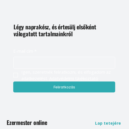
Légy naprakész, és értesülj elsőként
válogatott tartalmainkról
E-mail cím
*
Igen, szeretnék feliratkozni, és elfogadom az 
adatkezelést. 
Adatvédelmi tájékoztató
Feliratkozás
Ezermester online
Lap tetejére