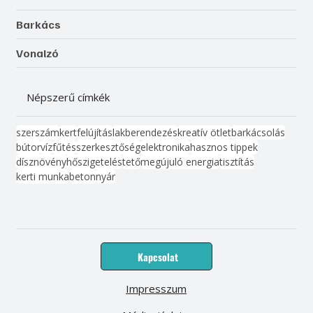
Barkács
Vonalzó
Népszerű címkék
szerszám
kert
felújítás
lakberendezés
kreatív ötlet
barkácsolás
bútor
víz
fűtés
szerkesztőség
elektronika
hasznos tippek
dísznövény
hőszigetelés
tető
megújuló energia
tisztítás
kerti munka
beton
nyár
Kapcsolat
Impresszum