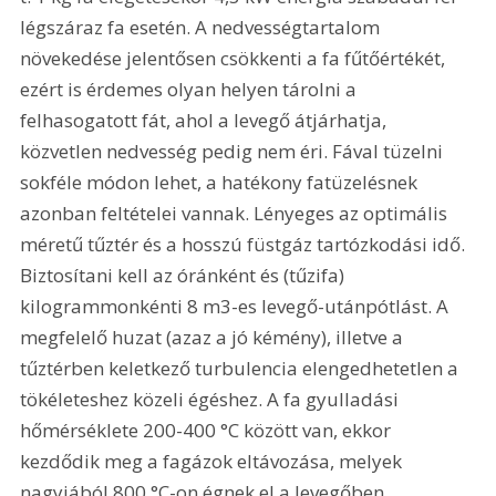
légszáraz fa esetén. A nedvességtartalom 
növekedése jelentősen csökkenti a fa fűtőértékét, 
ezért is érdemes olyan helyen tárolni a 
felhasogatott fát, ahol a levegő átjárhatja, 
közvetlen nedvesség pedig nem éri. Fával tüzelni 
sokféle módon lehet, a hatékony fatüzelésnek 
azonban feltételei vannak. Lényeges az optimális 
méretű tűztér és a hosszú füstgáz tartózkodási idő. 
Biztosítani kell az óránként és (tűzifa) 
kilogrammonkénti 8 m3-es levegő-utánpótlást. A 
megfelelő huzat (azaz a jó kémény), illetve a 
tűztérben keletkező turbulencia elengedhetetlen a 
tökéleteshez közeli égéshez. A fa gyulladási 
hőmérséklete 200-400 °C között van, ekkor 
kezdődik meg a fagázok eltávozása, melyek 
nagyjából 800 °C-on égnek el a levegőben.