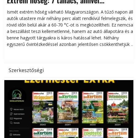
Extrém hőség: 7 tanács, amivel
megóvhatjuk autónkat a nyári károktól
Ismét extrém hőség várható Magyarországon. A tűző napon álló
autók utastere már néhány perc alatt rendkívül felmelegszik, és
rövid időn belül akár a 60-70 °C-ot is megközelítheti. Ez nemcsak
n
a beszállást teszi kellemetlenné, hanem az autó állapotára és a
benne hagyott tárgyakra is káros hatással lehet. Néhány
egyszerű óvintézkedéssel azonban jelentősen csökkenthetjük a
hőség káros hatásait.
l
Szerkesztőségi