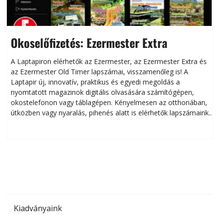
Okoselőfizetés: Ezermester Extra
A Laptapiron elérhetők az Ezermester, az Ezermester Extra és
az Ezermester Old Timer lapszámai, visszamenőleg is! A
Laptapir új, innovatív, praktikus és egyedi megoldás a
L
nyomtatott magazinok digitális olvasására számítógépen,
okostelefonon vagy táblagépen. Kényelmesen az otthonában,
útközben vagy nyaralás, pihenés alatt is elérhetők lapszámaink.
ú
Bárhol, bármikor, akár külföldön élve vagy dolgozva is
B
olvashatók az Ezermester lapszámai. A Laptapir kényelmes
megoldás, mert: – t
Kiadványaink