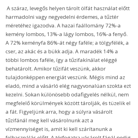
 A száraz, levegős helyen tárolt ölfát használat előtt 
harmadolni vagy negyedelni érdemes, a tűztér 
méretéhez igazodva. A hazai faállomány 72%-a 
kemény lombos, 13%-a lágy lombos, 16%-a fenyő. 
A 72% keményfa 86%-át négy faféle; a tölgyfélék, a 
cser, az akác és a bükk adja. A maradék 14% a 
többi lombos faféle, így a tűzifakínálat eléggé 
behatárolt. Amikor tűzifát veszünk, akkor 
tulajdonképpen energiát veszünk. Mégis mind az 
eladó, mind a vásárló elég nagyvonalúan szokta ezt 
kezelni. Sokan különösebb odafigyelés nélkül, nem 
megfelelő körülmények között tárolják, és tüzelik el 
a fát. Figyeljünk arra, hogy a súlyra vásárolt 
tűzifánál meg kell vásárolnunk azt a 
vízmennyiséget is, amit ki kell szárítanunk a 
felhasználás előtt. A térfogatra vásárolt fánál pedig 