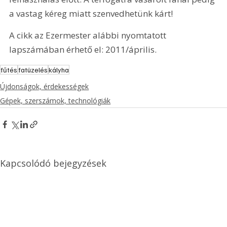
a vastag kéreg miatt szenvedhetünk kárt!
A cikk az Ezermester alábbi nyomtatott 
lapszámában érhető el: 2011/április.
fűtés
fatüzelés
kályha
Újdonságok, érdekességek
Gépek, szerszámok, technológiák
Kapcsolódó bejegyzések