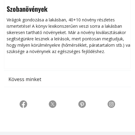
Szobanövények
Virágok gondozása a lakásban, 40+10 növény részletes
ismertetése! A könyv lexikonszerűen veszi sorra a lakásban
s
sikeresen tart­ha­tó növényeket. Már a növény kiválasztásakor
h
segítségünkre lesznek a leírások, mert pontosan megtudjuk,
k
hogy milyen körülményekre (hőmérséklet, páratartalom stb.) van
szüksége a növénynek az egészséges fejlődéshez.
t
Kövess minket