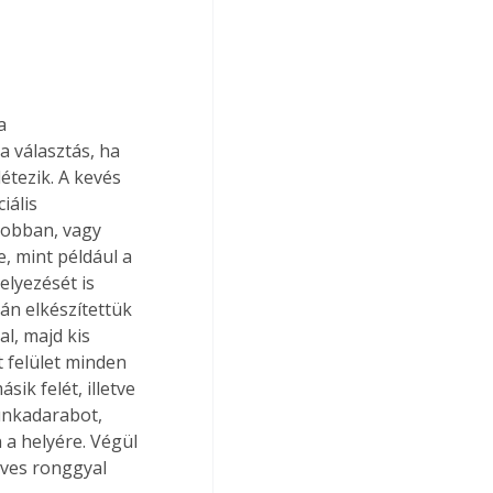
a 
 választás, ha 
étezik. A kevés 
ális 
jobban, vagy 
, mint például a 
lyezését is 
n elkészítettük 
l, majd kis 
 felület minden 
ik felét, illetve 
unkadarabot, 
n a helyére. Végül 
dves ronggyal 