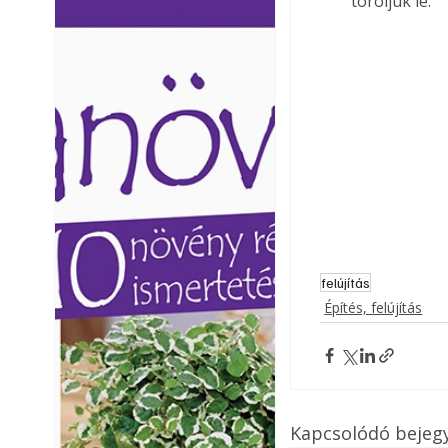
töröljük le. 
Ezermester lapszámai. A
Ezermester lapszámai
Laptapir kényelmes megoldás,
Laptapir kényelmes 
mert: – t
mert: – t
felújítás
Építés, felújítás
Kapcsolódó bejeg