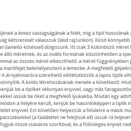
Együtt jobban megéri!
őjének a lemez vastagságának a felét, míg a tipli hosszának 
Bővebb információ itt!
ág kétszeresét válasszuk (lásd rajzunkon). Kicsit könnyebb a
k az
Együtt jobban megéri! A
vel (lamelló-kötéssel) dolgozunk. Itt csak 3 különböző méret l
mester
könyvek tetszőleges
er Old
párosítással kedvezményes
e álló méretnek, és az ovális formának köszönhetően a speci
áron, 0 Ft postaköltséggel
mal az összes méret elkészíthető: a méret függvényében 
ptapir új,
megrendelhetők!
 a marófejet belemélyeszteni a lemezbe. A megfelelő gépekre
és egyedi
 A árnyékmaróra szerelhető előtétütközők a lapos tiplik elhe
tt
nnyítik. A kötés létrehozásának menete a következő: miutá
lvasására
kenjük be a tipliket vékonyan enyvvel, vagy más faragasztóva
elefonon
ekkel üssük be őket a megfelelő lyukakba. Miután egy adott
nyelmesen
 a módon a helyére került, kenjük be hasonlóképpen a tiplik más
ben vagy
ületet enyvvel. Ezt követően helyezzük a felületre a másik m
t is
pácsütésekkel (a faalátétet ne felejtsük el!) üssük rá teljese
. Bárhol,
fogjuk össze csavaros szorítóval, és a fölösleges enyvet ne
ön élve
ashatók az