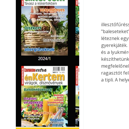
illesztőfűrés
"baleseteket
léteznek egy
gyerekjáték.
és a lyukmér
készíthetünk
megfelelőnek 
ragasztót fel
a tipli. A h