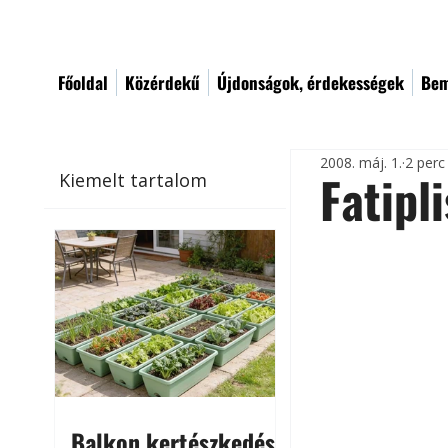
Főoldal
Közérdekű
Újdonságok, érdekességek
Bem
2008. máj. 1.
2 perc
Fatipl
Kiemelt tartalom
Balkon kertészkedés