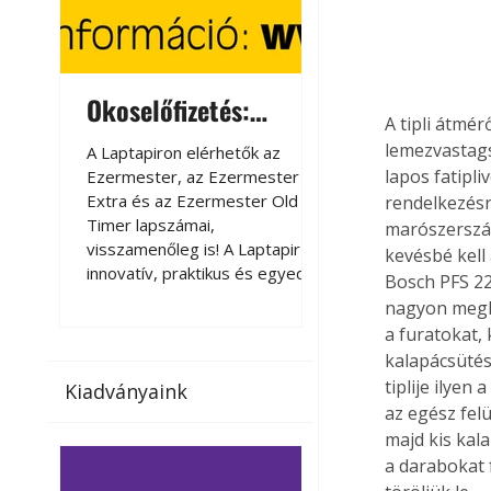
Okoselőfizetés:
Okoselőfizetés
A tipli átmér
Ezermester Extra
lemezvastags
A Laptapiron elérhetők az
A Laptapiron elérhető
lapos fatipli
Ezermester, az Ezermester
Ezermester, az Ezer
Extra és az Ezermester Old
Extra és az Ezermest
rendelkezésr
Timer lapszámai,
Timer lapszámai,
marószerszám
visszamenőleg is! A Laptapir új,
visszamenőleg is! A La
kevésbé kell
innovatív, praktikus és egyedi
innovatív, praktikus 
Bosch PFS 22
megoldás a nyomtatott
megoldás a nyomtato
nagyon megkö
magazinok digitális olvasására
magazinok digitális o
a furatokat, 
számítógépen, okostelefonon
számítógépen, okost
kalapácsütés
vagy táblagépen. Kényelmesen
vagy táblagépen. Ké
tiplije ilyen
Kiadványaink
az otthonában, útközben vagy
az otthonában, útköz
az egész fel
nyaralás, pihenés alatt is
nyaralás, pihenés alat
majd kis kala
elérhetők lapszámaink. Bárhol,
elérhetők lapszámaink
a darabokat 
bármikor, akár külföldön élve
bármikor, akár külföld
vagy dolgozva is olvashatók az
vagy dolgozva is olv