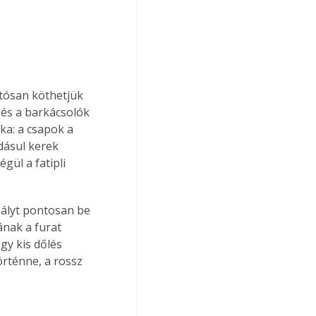
tósan köthetjük 
 és a barkácsolók 
ka: a csapok a 
dásul kerek 
ül a fatipli 
bályt pontosan be 
ának a furat 
gy kis dőlés 
örténne, a rossz 