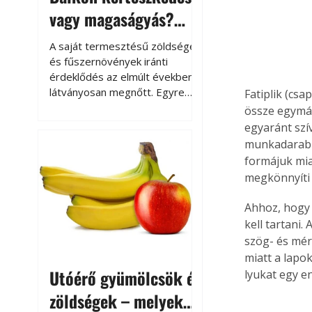
vagy magaságyás?
Helytakarékos
A saját termesztésű zöldségek
kertészkedés
és fűszernövények iránti
érdeklődés az elmúlt években
látványosan megnőtt. Egyre
Fatiplik (cs
többen szeretnék tudni, honnan
össze egymás
származik az élelmiszer az
egyaránt szí
asztalukra, miközben a
munkadarab e
kertészkedés sokak számára
formájuk mia
kikapcsolódást és feltöltődést
megkönnyíti 
is jelent.
Ahhoz, hogy 
kell tartani.
szög- és mér
miatt a lapok
Utóérő gyümölcsök és
lyukat egy en
zöldségek – melyek