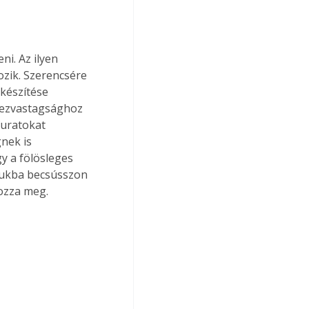
ni. Az ilyen 
ozik. Szerencsére 
készítése 
emezvastagsághoz 
furatokat 
nek is 
y a fölösleges 
lyukba becsússzon 
ozza meg. 