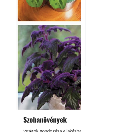
Falrepedés javítá
és mikor szükség
Szobanövények
Virágoskert: k
teraszon, laká
Virágok gondozása a lakásban,