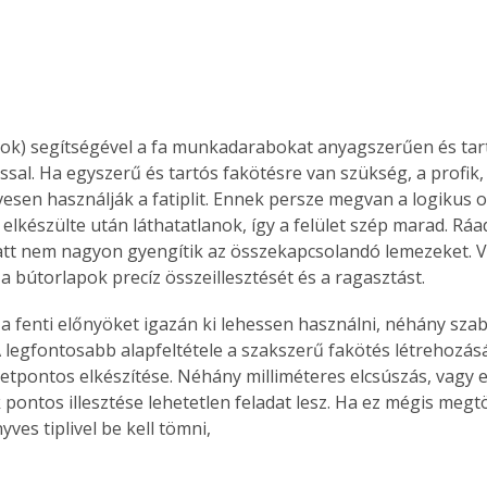
apok) segítségével a fa munkadarabokat anyagszerűen és tar
sal. Ha egyszerű és tartós fakötésre van szükség, a profik,
vesen használják a fatiplit. Ennek persze megvan a logikus o
lkészülte után láthatatlanok, így a felület szép marad. Ráa
tt nem nagyon gyengítik az összekapcsolandó lemezeket. Vég
a bútorlapok precíz összeillesztését és a ragasztást. 
a fenti előnyöket igazán ki lehessen használni, néhány sza
 A legfontosabb alapfeltétele a szakszerű fakötés létrehozás
etpontos elkészítése. Néhány milliméteres elcsúszás, vagy e
 pontos illesztése lehetetlen feladat lesz. Ha ez mégis megt
yves tiplivel be kell tömni, 