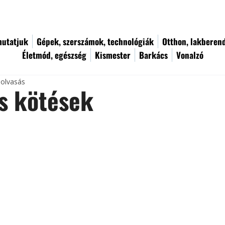
utatjuk
Gépek, szerszámok, technológiák
Otthon, lakberen
Életmód, egészség
Kismester
Barkács
Vonalzó
 olvasás
is kötések