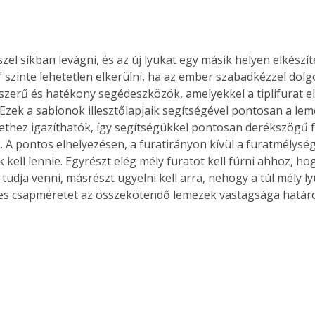
szel síkban levágni, és az új lyukat egy másik helyen elkészíte
" szinte lehetetlen elkerülni, ha az ember szabadkézzel dolg
szerű és hatékony segédeszközök, amelyekkel a tiplifurat el
 Ezek a sablonok illesztőlapjaik segítségével pontosan a l
ethez igazíthatók, így segítségükkel pontosan derékszögű 
. A pontos elhelyezésen, a furatirányon kívül a furatmélység
kell lennie. Egyrészt elég mély furatot kell fúrni ahhoz, hog
 tudja venni, másrészt ügyelni kell arra, nehogy a túl mély 
elyes csapméretet az összekötendő lemezek vastagsága határ