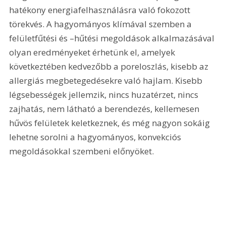
hatékony energiafelhasználásra való fokozott 
törekvés. A hagyományos klímával szemben a 
felületfűtési és –hűtési megoldások alkalmazásával 
olyan eredményeket érhetünk el, amelyek 
következtében kedvezőbb a poreloszlás, kisebb az 
allergiás megbetegedésekre való hajlam. Kisebb 
légsebességek jellemzik, nincs huzatérzet, nincs 
zajhatás, nem látható a berendezés, kellemesen 
hűvös felületek keletkeznek, és még nagyon sokáig 
lehetne sorolni a hagyományos, konvekciós 
megoldásokkal szembeni előnyöket.