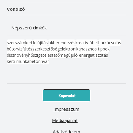
Vonalzó
Népszerű címkék
szerszám
kert
felújítás
lakberendezés
kreatív ötlet
barkácsolás
bútor
víz
fűtés
szerkesztőség
elektronika
hasznos tippek
dísznövény
hőszigetelés
tető
megújuló energia
tisztítás
kerti munka
beton
nyár
Kapcsolat
Impresszum
Médiaajánlat
Adatvédelem