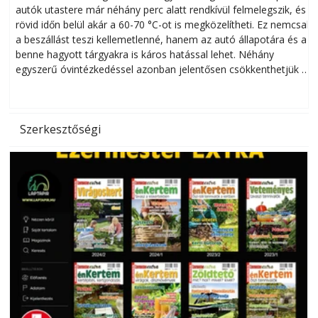
autók utastere már néhány perc alatt rendkívül felmelegszik, és
rövid időn belül akár a 60-70 °C-ot is megközelítheti. Ez nemcsak
n
a beszállást teszi kellemetlenné, hanem az autó állapotára és a
benne hagyott tárgyakra is káros hatással lehet. Néhány
egyszerű óvintézkedéssel azonban jelentősen csökkenthetjük a
hőség káros hatásait.
l
Szerkesztőségi