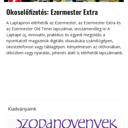
Okoselőfizetés: Ezermester Extra
A Laptapiron elérhetők az Ezermester, az Ezermester Extra és
az Ezermester Old Timer lapszámai, visszamenőleg is! A
Laptapir új, innovatív, praktikus és egyedi megoldás a
L
nyomtatott magazinok digitális olvasására számítógépen,
okostelefonon vagy táblagépen. Kényelmesen az otthonában,
útközben vagy nyaralás, pihenés alatt is elérhetők lapszámaink.
ú
Bárhol, bármikor, akár külföldön élve vagy dolgozva is
B
olvashatók az Ezermester lapszámai. A Laptapir kényelmes
megoldás, mert: – t
Kiadványaink