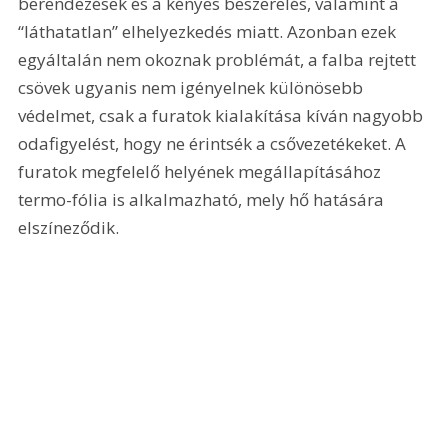
berendezések és a kényes beszerelés, valamint a 
“láthatatlan” elhelyezkedés miatt. Azonban ezek 
egyáltalán nem okoznak problémát, a falba rejtett 
csövek ugyanis nem igényelnek különösebb 
védelmet, csak a furatok kialakítása kíván nagyobb 
odafigyelést, hogy ne érintsék a csővezetékeket. A 
furatok megfelelő helyének megállapításához 
termo-fólia is alkalmazható, mely hő hatására 
elszíneződik.