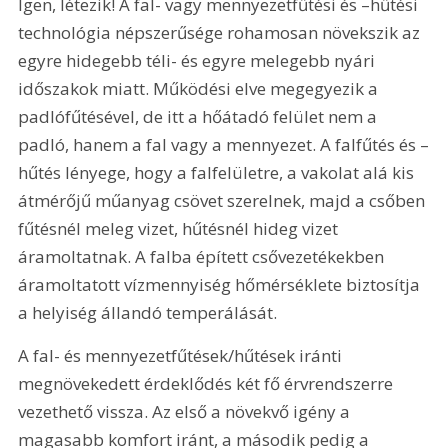
Igen, létezik! A fal- vagy mennyezetfűtési és –hűtési 
technológia népszerűsége rohamosan növekszik az 
egyre hidegebb téli- és egyre melegebb nyári 
időszakok miatt. Működési elve megegyezik a 
padlófűtésével, de itt a hőátadó felület nem a 
padló, hanem a fal vagy a mennyezet. A falfűtés és –
hűtés lényege, hogy a falfelületre, a vakolat alá kis 
átmérőjű műanyag csövet szerelnek, majd a csőben 
fűtésnél meleg vizet, hűtésnél hideg vizet 
áramoltatnak. A falba épített csővezetékekben 
áramoltatott vízmennyiség hőmérséklete biztosítja 
a helyiség állandó temperálását.
A fal- és mennyezetfűtések/hűtések iránti 
megnövekedett érdeklődés két fő érvrendszerre 
vezethető vissza. Az első a növekvő igény a 
magasabb komfort iránt, a második pedig a 