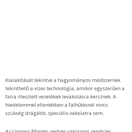
Kialakítását tekintve a hagyományos módszernek 
tekinthető a vizes technológia, amikor egyszerűen a 
falra illesztett vezetékek levakolásra kerülnek. A 
hiedelemmel ellentétben a falhűtésnél nincs 
szükség drágább, speciális vakolatra sem.
Az Uponor Minitec nedves vakolatos rendszer 