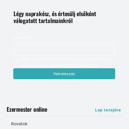
Légy naprakész, és értesülj elsőként
válogatott tartalmainkról
E-mail cím
*
Igen, szeretnék feliratkozni, és elfogadom az 
adatkezelést. 
Adatvédelmi tájékoztató
Feliratkozás
Ezermester online
Lap tetejére
Rovatok