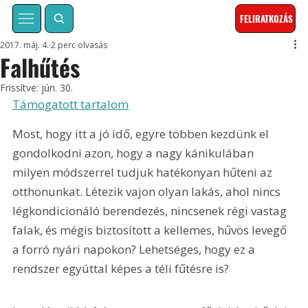
FELIRATKOZÁS
2017. máj. 4.
2 perc olvasás
Falhűtés
Frissítve:
jún. 30.
Támogatott tartalom
Most, hogy itt a jó idő, egyre többen kezdünk el 
gondolkodni azon, hogy a nagy kánikulában 
milyen módszerrel tudjuk hatékonyan hűteni az 
otthonunkat. Létezik vajon olyan lakás, ahol nincs 
légkondicionáló berendezés, nincsenek régi vastag 
falak, és mégis biztosított a kellemes, hűvös levegő 
a forró nyári napokon? Lehetséges, hogy ez a 
rendszer egyúttal képes a téli fűtésre is? 