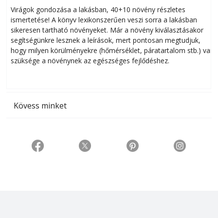
Virágok gondozása a lakásban, 40+10 növény részletes
ismertetése! A könyv lexikonszerűen veszi sorra a lakásban
s
sikeresen tart­ha­tó növényeket. Már a növény kiválasztásakor
h
segítségünkre lesznek a leírások, mert pontosan megtudjuk,
k
hogy milyen körülményekre (hőmérséklet, páratartalom stb.) van
szüksége a növénynek az egészséges fejlődéshez.
t
Kövess minket