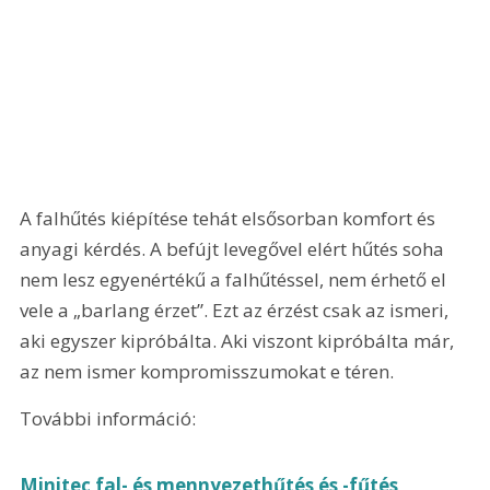
A falhűtés kiépítése tehát elsősorban komfort és 
anyagi kérdés. A befújt levegővel elért hűtés soha 
nem lesz egyenértékű a falhűtéssel, nem érhető el 
vele a „barlang érzet”. Ezt az érzést csak az ismeri, 
aki egyszer kipróbálta. Aki viszont kipróbálta már, 
az nem ismer kompromisszumokat e téren. 
További információ: 
Minitec fal- és mennyezethűtés és -fűtés 