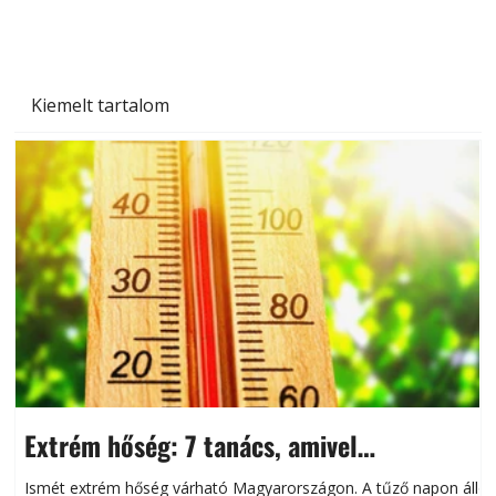
Kiemelt tartalom
Extrém hőség: 7 tanács, amivel
megóvhatjuk autónkat a nyári károktól
Ismét extrém hőség várható Magyarországon. A tűző napon álló