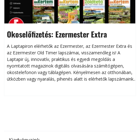
Okoselőfizetés: Ezermester Extra
A Laptapiron elérhetők az Ezermester, az Ezermester Extra és
az Ezermester Old Timer lapszámai, visszamenőleg is! A
Laptapir új, innovatív, praktikus és egyedi megoldás a
L
nyomtatott magazinok digitális olvasására számítógépen,
okostelefonon vagy táblagépen. Kényelmesen az otthonában,
útközben vagy nyaralás, pihenés alatt is elérhetők lapszámaink.
ú
Bárhol, bármikor, akár külföldön élve vagy dolgozva is
B
olvashatók az Ezermester lapszámai. A Laptapir kényelmes
megoldás, mert: – t