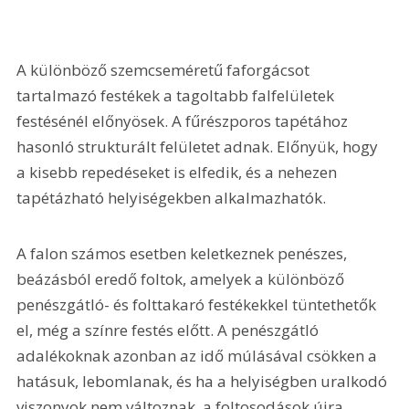
A különböző szemcseméretű faforgácsot 
tartalmazó festékek a tagoltabb falfelületek 
festésénél előnyösek. A fűrészporos tapétához 
hasonló strukturált felületet adnak. Előnyük, hogy 
a kisebb repedéseket is elfedik, és a nehezen 
tapétázható helyiségekben alkalmazhatók.
A falon számos esetben keletkeznek penészes, 
beázásból eredő foltok, amelyek a különböző 
penészgátló- és folttakaró festékekkel tüntethetők 
el, még a színre festés előtt. A penészgátló 
adalékoknak azonban az idő múlásával csökken a 
hatásuk, lebomlanak, és ha a helyiségben uralkodó 
viszonyok nem változnak, a foltosodások újra 