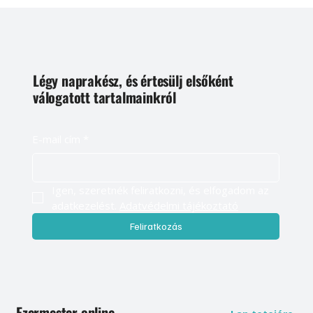
Légy naprakész, és értesülj elsőként
válogatott tartalmainkról
E-mail cím
*
Igen, szeretnék feliratkozni, és elfogadom az 
adatkezelést. 
Adatvédelmi tájékoztató
Feliratkozás
Ezermester online