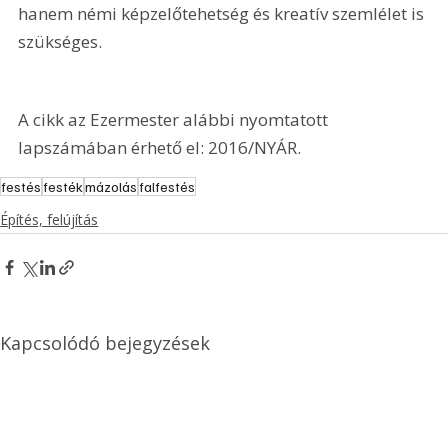
hanem némi képzelőtehetség és kreatív szemlélet is 
szükséges.
A cikk az Ezermester alábbi nyomtatott 
lapszámában érhető el: 2016/NYÁR.
festés
festék
mázolás
falfestés
Építés, felújítás
Kapcsolódó bejegyzések