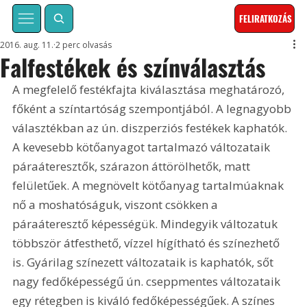
FELIRATKOZÁS
2016. aug. 11.
2 perc olvasás
Falfestékek és színválasztás
A megfelelő festékfajta kiválasztása meghatározó, 
főként a színtartóság szempontjából. A legnagyobb 
választékban az ún. diszperziós festékek kaphatók. 
A kevesebb kötőanyagot tartalmazó változataik 
páraáteresztők, szárazon áttörölhetők, matt 
felületűek. A megnövelt kötőanyag tartalmúaknak 
nő a moshatóságuk, viszont csökken a 
páraáteresztő képességük. Mindegyik változatuk 
többször átfesthető, vízzel hígítható és színezhető 
is. Gyárilag színezett változataik is kaphatók, sőt 
nagy fedőképességű ún. cseppmentes változataik 
egy rétegben is kiváló fedőképességűek. A színes 