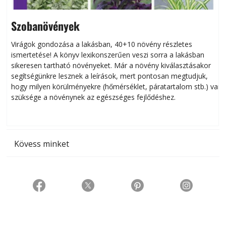
Szobanövények
Virágok gondozása a lakásban, 40+10 növény részletes
ismertetése! A könyv lexikonszerűen veszi sorra a lakásban
s
sikeresen tart­ha­tó növényeket. Már a növény kiválasztásakor
h
segítségünkre lesznek a leírások, mert pontosan megtudjuk,
k
hogy milyen körülményekre (hőmérséklet, páratartalom stb.) van
szüksége a növénynek az egészséges fejlődéshez.
t
Kövess minket