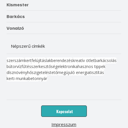
Kismester
Barkács
Vonalzó
Népszerű címkék
szerszám
kert
felújítás
lakberendezés
kreatív ötlet
barkácsolás
bútor
víz
fűtés
szerkesztőség
elektronika
hasznos tippek
dísznövény
hőszigetelés
tető
megújuló energia
tisztítás
kerti munka
beton
nyár
Kapcsolat
Impresszum