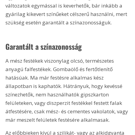
változatok egymással is keverhetők, bár inkább a 
gyárilag kikevert színűeket célszerű használni, mert 
szükség esetén garantált a színazonosságuk.
Garantált a színazonosság
A mész festékek viszonylag olcsó, természetes 
anyagú falfestékek. Gombaölő és fertőtlenítő 
hatásúak. Ma már festésre alkalmas kész 
állapotban is kaphatók. Hátrányuk, hogy kevéssé 
színezhetők, nem használhatók gipszkarton 
felületeken, vagy diszperzit festékkel festett falak 
átfestésére, csak mész- és cementes vakolatok, vagy 
már meszelt felületek festésére alkalmasak.
Az előbbieken kívül a szilikát- vagy az alkidgyanta 