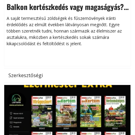
Balkon kertészkedés vagy magaságyás?
Helytakarékos kertészkedés
A saját termesztésű zöldségek és fűszernövények iránti
érdeklődés az elmúlt években látványosan megnőtt. Egyre
többen szeretnék tudni, honnan származik az élelmiszer az
l
asztalukra, miközben a kertészkedés sokak számára
kikapcsolódást és feltöltődést is jelent.
é
d
Szerkesztőségi