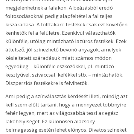
megjelenhetnek a falakon. A beázásból eredő 
foltosodásoknál pedig alapfeltétel a fal teljes 
kiszáradása. A folttakaró festékek csak ezt követően 
kenhetők fel a felületre. Ezenkívül választhatók 
különféle, utólag mintázható lazúros festékek. Ezek 
áttetsző, jól színezhető bevonó anyagok, amelyek 
késleltetett száradásuk miatt számos módon 
egyedileg – különféle eszközökkel, pl. mintázó 
kesztyűvel, szivaccsal, kefékkel stb. – mintázhatók. 
Diszperziós festékekre is felvihetők.
Ami pedig a színválasztás kérdését illeti, mindig azt 
kell szem előtt tartani, hogy a mennyezet többnyire 
fehér legyen, mert az világosabbá teszi az egész 
lakóhelyiséget. Ez különösen alacsony 
belmagasság esetén lehet előnyös. Divatos színeket 