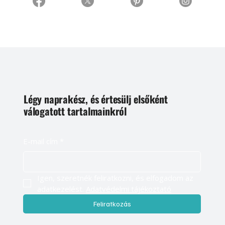
Légy naprakész, és értesülj elsőként
válogatott tartalmainkról
E-mail cím
*
Igen, szeretnék feliratkozni, és elfogadom az 
adatkezelést. 
Adatvédelmi tájékoztató
Feliratkozás