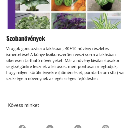
Szobanövények
Virágok gondozása a lakásban, 40+10 növény részletes
ismertetése! A könyv lexikonszerűen veszi sorra a lakásban
s
sikeresen tart­ha­tó növényeket. Már a növény kiválasztásakor
h
segítségünkre lesznek a leírások, mert pontosan megtudjuk,
k
hogy milyen körülményekre (hőmérséklet, páratartalom stb.) van
szüksége a növénynek az egészséges fejlődéshez.
t
Kövess minket