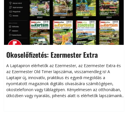
Okoselőfizetés: Ezermester Extra
A Laptapiron elérhetők az Ezermester, az Ezermester Extra és
az Ezermester Old Timer lapszámai, visszamenőleg is! A
Laptapir új, innovatív, praktikus és egyedi megoldás a
L
nyomtatott magazinok digitális olvasására számítógépen,
okostelefonon vagy táblagépen. Kényelmesen az otthonában,
útközben vagy nyaralás, pihenés alatt is elérhetők lapszámaink.
ú
Bárhol, bármikor, akár külföldön élve vagy dolgozva is
B
olvashatók az Ezermester lapszámai. A Laptapir kényelmes
megoldás, mert: – t