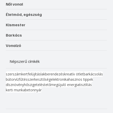
Női vonal
Életmód, egészség
Kismester
Barkács
Vonalzó
Népszerű címkék
szerszám
kert
felújítás
lakberendezés
kreatív ötlet
barkácsolás
bútor
víz
fűtés
szerkesztőség
elektronika
hasznos tippek
dísznövény
hőszigetelés
tető
megújuló energia
tisztítás
kerti munka
beton
nyár