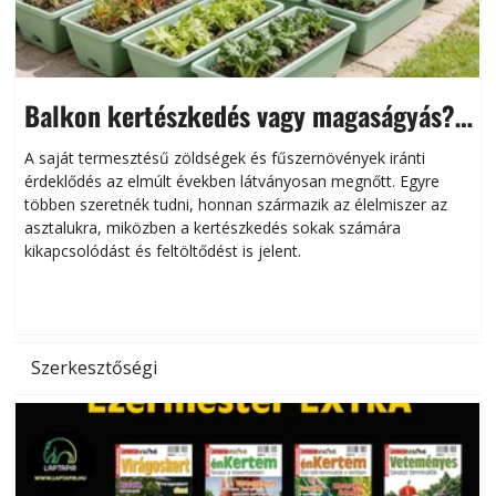
Balkon kertészkedés vagy magaságyás?
Helytakarékos kertészkedés
A saját termesztésű zöldségek és fűszernövények iránti
érdeklődés az elmúlt években látványosan megnőtt. Egyre
többen szeretnék tudni, honnan származik az élelmiszer az
l
asztalukra, miközben a kertészkedés sokak számára
kikapcsolódást és feltöltődést is jelent.
é
d
Szerkesztőségi