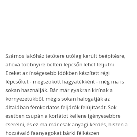
Számos lakóház tetőtere utólag került beépítésre, 
ahová többnyire beltéri lépcsőn lehet feljutni. 
Ezeket az ínségesebb időkben készített régi 
lépcsőket - megszokott hagyatékként - még ma is 
sokan használják. Bár már gyakran kirínak a 
környezetükből, mégis sokan halogatják az 
általában fémkorlátos feljárók felújítását. Sok 
esetben csupán a korlátot kellene igényesebbre 
cserélni, és ez ma már csak anyagi kérdés, hiszen a 
hozzávaló faanyagokat bárki félkészen 