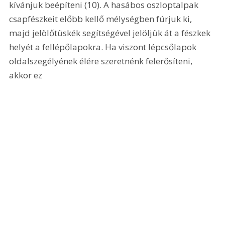
kívánjuk beépíteni (10). A hasábos oszloptalpak 
csapfészkeit előbb kellő mélységben fúrjuk ki, 
majd jelölőtüskék segítségével jelöljük át a fészkek 
helyét a fellépőlapokra. Ha viszont lépcsőlapok 
oldalszegélyének élére szeretnénk felerősíteni, 
akkor ez 