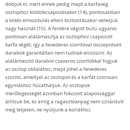
dobjuk el, mert ennek pedig majd a karfavég 
oszlophoz köldökcsapozásakor (14), pontosabban 
a kötés elmozdulás elleni biztosításakor vehetjük 
nagy hasznát (15). A ferdére vágott bütü ugyanis 
pontosan alátámasztja az oszlophoz csapozott 
karfa végét, így a hevederes szorítóval összepréselt 
darabok garantáltan nem tudnak elcsúszni. Az 
alátámasztó darabot csavaros szorítókkal fogjuk 
az oszlop oldalához, majd jöhet a hevederes 
szorító, amellyel az oszlopot és a karfát szorosan 
egymáshoz húzathatjuk. Az oszlopok 
merőlegességét azonban fokozott alapossággal 
állítsuk be, és amíg a ragasztóanyag nem szilárdult 
meg teljesen, ne nyúljunk a korláthoz. 