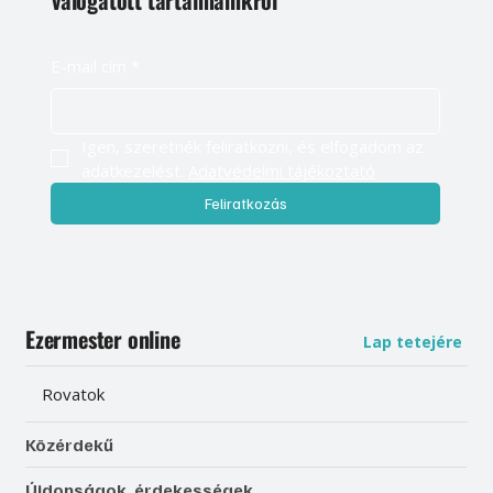
válogatott tartalmainkról
E-mail cím
*
Igen, szeretnék feliratkozni, és elfogadom az 
adatkezelést. 
Adatvédelmi tájékoztató
Feliratkozás
Ezermester online
Lap tetejére
Rovatok
Közérdekű
Újdonságok, érdekességek