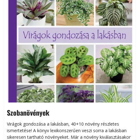
Szobanövények
Virágok gondozása a lakásban, 40+10 növény részletes
ismertetése! A könyv lexikonszerűen veszi sorra a lakásban
s
sikeresen tart­ha­tó növényeket. Már a növény kiválasztásakor
h