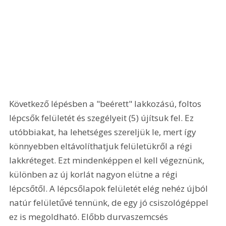
Következő lépésben a "beérett" lakkozású, foltos 
lépcsők felületét és szegélyeit (5) újítsuk fel. Ez 
utóbbiakat, ha lehetséges szereljük le, mert így 
könnyebben eltávolíthatjuk felületükről a régi 
lakkréteget. Ezt mindenképpen el kell végeznünk, 
különben az új korlát nagyon elütne a régi 
lépcsőtől. A lépcsőlapok felületét elég nehéz újból 
natúr felületűvé tennünk, de egy jó csiszológéppel 
ez is megoldható. Előbb durvaszemcsés 