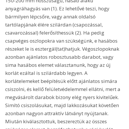
150-200 mm hosszúságú, hasáb alakú 
anyagráhagyás van (1). Ez lehetővé teszi, hogy 
bármilyen lépcsőre, vagy annak oldalsó 
tartólapjának élére szilárdan (csapozással, 
csavarozással) felerősíthessük (2). Ha pedig 
csapvéges oszlopokra van szükségünk, e hasábos 
részeket le is esztergál(tat)hatjuk. Végoszlopoknak 
azonban ajánlatos robosztusabb darabot, vagy 
sima hasábos elemet választanunk, hogy az új 
korlát ezáltal is szilárdabb legyen. A 
korlátelemeket beépítésük előtt ajánlatos simára 
csiszolni, és kellő felületvédelemmel ellátni, mert a 
megvásárolt darabok bizony elég nyers kivitelűek. 
Simító csiszolásukat, majd lakkozásukat követően 
azonban nagyon attraktív látványt nyújtanak. 
Miután kiválasztottuk, beszereztük az összes 