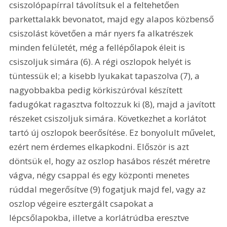
csiszolópapírral távolítsuk el a feltehetően 
parkettalakk bevonatot, majd egy alapos közbenső 
csiszolást követően a már nyers fa alkatrészek 
minden felületét, még a fellépőlapok éleit is 
csiszoljuk simára (6). A régi oszlopok helyét is 
tüntessük el; a kisebb lyukakat tapaszolva (7), a 
nagyobbakba pedig körkiszúróval készített 
fadugókat ragasztva foltozzuk ki (8), majd a javított 
részeket csiszoljuk simára. Következhet a korlátot 
tartó új oszlopok beerősítése. Ez bonyolult művelet, 
ezért nem érdemes elkapkodni. Először is azt 
döntsük el, hogy az oszlop hasábos részét méretre 
vágva, négy csappal és egy központi menetes 
rúddal megerősítve (9) fogatjuk majd fel, vagy az 
oszlop végeire esztergált csapokat a 
lépcsőlapokba, illetve a korlátrúdba eresztve 