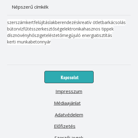
Népszerű címkék
szerszám
kert
felújítás
lakberendezés
kreatív ötlet
barkácsolás
bútor
víz
fűtés
szerkesztőség
elektronika
hasznos tippek
dísznövény
hőszigetelés
tető
megújuló energia
tisztítás
kerti munka
beton
nyár
Kapcsolat
Impresszum
Médiaajánlat
Adatvédelem
Előfizetés
Szerzői jogok