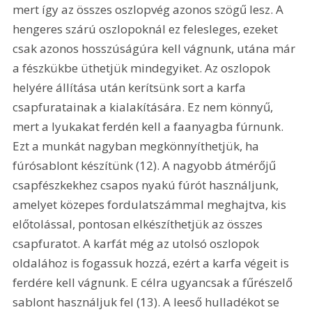
mert így az összes oszlopvég azonos szögű lesz. A 
hengeres szárú oszlopoknál ez felesleges, ezeket 
csak azonos hosszúságúra kell vágnunk, utána már 
a fészkükbe üthetjük mindegyiket. Az oszlopok 
helyére állítása után kerítsünk sort a karfa 
csapfuratainak a kialakítására. Ez nem könnyű, 
mert a lyukakat ferdén kell a faanyagba fúrnunk. 
Ezt a munkát nagyban megkönnyíthetjük, ha 
fúrósablont készítünk (12). A nagyobb átmérőjű 
csapfészkekhez csapos nyakú fúrót használjunk, 
amelyet közepes fordulatszámmal meghajtva, kis 
előtolással, pontosan elkészíthetjük az összes 
csapfuratot. A karfát még az utolsó oszlopok 
oldalához is fogassuk hozzá, ezért a karfa végeit is 
ferdére kell vágnunk. E célra ugyancsak a fűrészelő 
sablont használjuk fel (13). A leeső hulladékot se 