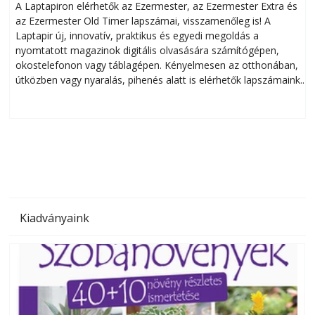
A Laptapiron elérhetők az Ezermester, az Ezermester Extra és
az Ezermester Old Timer lapszámai, visszamenőleg is! A
Laptapir új, innovatív, praktikus és egyedi megoldás a
L
nyomtatott magazinok digitális olvasására számítógépen,
okostelefonon vagy táblagépen. Kényelmesen az otthonában,
útközben vagy nyaralás, pihenés alatt is elérhetők lapszámaink.
ú
Bárhol, bármikor, akár külföldön élve vagy dolgozva is
B
olvashatók az Ezermester lapszámai. A Laptapir kényelmes
megoldás, mert: – t
Kiadványaink