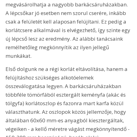
megvásárolhatja a nagyobb barkácsáruházakban. 
A lépcsőkar jó esetben nem szorul cserére, inkább 
csak a felületét kell alaposan felújítani. Ez pedig a 
korlátcsere alkalmával is elvégezhető, így szinte egy 
új lépcső lesz az eredmény. Az alábbi tanácsaink 
remélhetőleg megkönnyítik az ilyen jellegű 
munkákat. 
Első dolgunk ne a régi korlát eltávolítása, hanem a 
felújításhoz szükséges alkotóelemek 
összeválogatása legyen. A barkácsáruházakban 
többféle tömörfából esztergált keményfa (akác és 
tölgyfa) korlátoszlop és fazonra mart karfa közül 
választhatunk. Az oszlopok közös jellemzője, hogy 
általában 60x60 mm-es anyagból kiesztergáltak, 
végeiken - a kellő méretre vágást megkönnyítendő - 