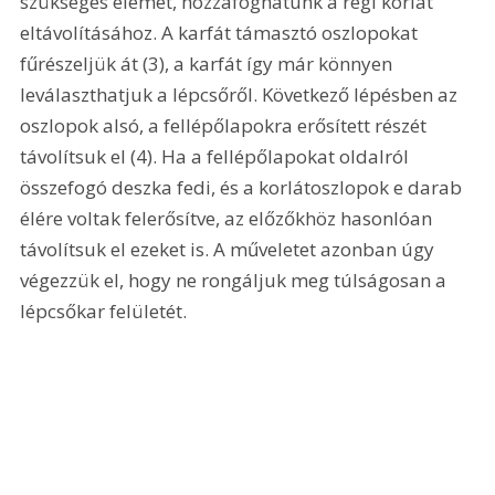
szükséges elemet, hozzáfoghatunk a régi korlát 
eltávolításához. A karfát támasztó oszlopokat 
fűrészeljük át (3), a karfát így már könnyen 
leválaszthatjuk a lépcsőről. Következő lépésben az 
oszlopok alsó, a fellépőlapokra erősített részét 
távolítsuk el (4). Ha a fellépőlapokat oldalról 
összefogó deszka fedi, és a korlátoszlopok e darab 
élére voltak felerősítve, az előzőkhöz hasonlóan 
távolítsuk el ezeket is. A műveletet azonban úgy 
végezzük el, hogy ne rongáljuk meg túlságosan a 
lépcsőkar felületét. 