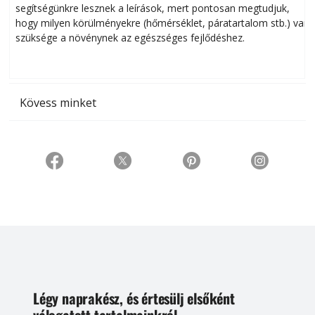
segítségünkre lesznek a leírások, mert pontosan megtudjuk,
k
hogy milyen körülményekre (hőmérséklet, páratartalom stb.) van
szüksége a növénynek az egészséges fejlődéshez.
t
Kövess minket
Légy naprakész, és értesülj elsőként