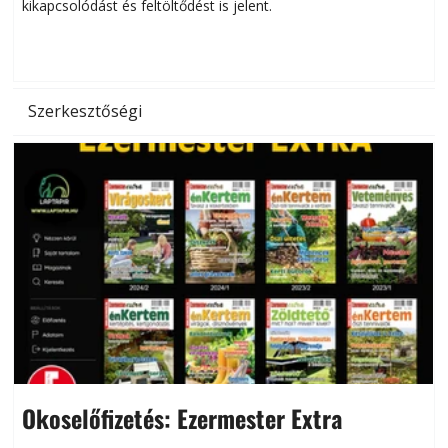
kikapcsolódást és feltöltődést is jelent.
é
d
Szerkesztőségi
Okoselőfizetés: Ezermester Extra