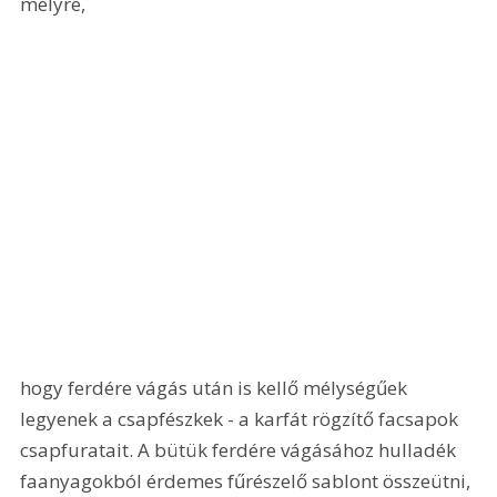
mélyre, 
hogy ferdére vágás után is kellő mélységűek 
legyenek a csapfészkek - a karfát rögzítő facsapok 
csapfuratait. A bütük ferdére vágásához hulladék 
faanyagokból érdemes fűrészelő sablont összeütni, 