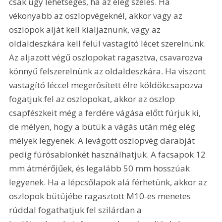
csak úgy lehetséges, ha az elég széles. Ha 
vékonyabb az oszlopvégeknél, akkor vagy az 
oszlopok alját kell kialjaznunk, vagy az 
oldaldeszkára kell felül vastagító lécet szerelnünk. 
Az aljazott végű oszlopokat ragasztva, csavarozva 
könnyű felszerelnünk az oldaldeszkára. Ha viszont 
vastagító léccel megerősített élre köldökcsapozva 
fogatjuk fel az oszlopokat, akkor az oszlop 
csapfészkeit még a ferdére vágása előtt fúrjuk ki, 
de mélyen, hogy a bütük a vágás után még elég 
mélyek legyenek. A levágott oszlopvég darabját 
pedig fúrósablonkét használhatjuk. A facsapok 12 
mm átmérőjűek, és legalább 50 mm hosszúak 
legyenek. Ha a lépcsőlapok alá férhetünk, akkor az 
oszlopok bütüjébe ragasztott M10-es menetes 
rúddal fogathatjuk fel szilárdan a 