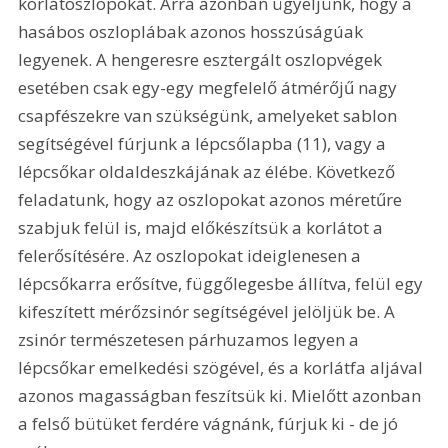
korlátoszlopokat. Arra azonban ügyeljünk, hogy a 
hasábos oszloplábak azonos hosszúságúak 
legyenek. A hengeresre esztergált oszlopvégek 
esetében csak egy-egy megfelelő átmérőjű nagy 
csapfészekre van szükségünk, amelyeket sablon 
segítségével fúrjunk a lépcsőlapba (11), vagy a 
lépcsőkar oldaldeszkájának az élébe. Következő 
feladatunk, hogy az oszlopokat azonos méretűre 
szabjuk felül is, majd előkészítsük a korlátot a 
felerősítésére. Az oszlopokat ideiglenesen a 
lépcsőkarra erősítve, függőlegesbe állítva, felül egy 
kifeszített mérőzsinór segítségével jelöljük be. A 
zsinór természetesen párhuzamos legyen a 
lépcsőkar emelkedési szögével, és a korlátfa aljával 
azonos magasságban feszítsük ki. Mielőtt azonban 
a felső bütüket ferdére vágnánk, fúrjuk ki - de jó 