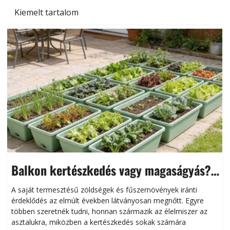
Kiemelt tartalom
Balkon kertészkedés vagy magaságyás?
Helytakarékos kertészkedés
A saját termesztésű zöldségek és fűszernövények iránti
érdeklődés az elmúlt években látványosan megnőtt. Egyre
többen szeretnék tudni, honnan származik az élelmiszer az
l
asztalukra, miközben a kertészkedés sokak számára