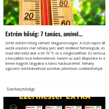
Extrém hőség: 7 tanács, amivel
megóvhatjuk autónkat a nyári károktól
Ismét extrém hőség várható Magyarországon. A tűző napon álló
autók utastere már néhány perc alatt rendkívül felmelegszik, és
rövid időn belül akár a 60-70 °C-ot is megközelítheti. Ez nemcsak
n
a beszállást teszi kellemetlenné, hanem az autó állapotára és a
benne hagyott tárgyakra is káros hatással lehet. Néhány
egyszerű óvintézkedéssel azonban jelentősen csökkenthetjük a
hőség káros hatásait.
l
Szerkesztőségi