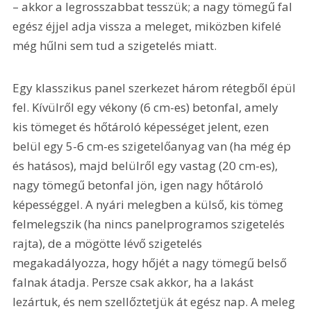
– akkor a legrosszabbat tesszük; a nagy tömegű fal 
egész éjjel adja vissza a meleget, miközben kifelé 
még hűlni sem tud a szigetelés miatt.
Egy klasszikus panel szerkezet három rétegből épül 
fel. Kívülről egy vékony (6 cm-es) betonfal, amely 
kis tömeget és hőtároló képességet jelent, ezen 
belül egy 5-6 cm-es szigetelőanyag van (ha még ép 
és hatásos), majd belülről egy vastag (20 cm-es), 
nagy tömegű betonfal jön, igen nagy hőtároló 
képességgel. A nyári melegben a külső, kis tömeg 
felmelegszik (ha nincs panelprogramos szigetelés 
rajta), de a mögötte lévő szigetelés 
megakadályozza, hogy hőjét a nagy tömegű belső 
falnak átadja. Persze csak akkor, ha a lakást 
lezártuk, és nem szellőztetjük át egész nap. A meleg 