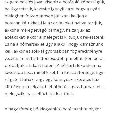
szigetelnek, és jóval kisebb a hőtároló képességük, 
ha úgy tetszik, kevésbé igénylik azt, hogy a nyári 
melegben folyamatosan játszani kelljen a 
hőtechnikájukkal. Ha az ablakokat nyitva tartjuk, 
akkor a meleg levegő bemegy, ha zárjuk az 
ablakokat, akkor a meleget is ki tudjuk rekeszteni. 
És ha a hőmérséklet úgy alakul, hogy klímáznunk 
kell, akkor ez sokkal gyorsabban fog eredményre 
vezetni, mint ha felforrósodott panelfalakon belül 
próbáljuk a lakást hűteni. A hő-tartalékunk annál 
kevesebb lesz, minél kisebb a falazat tömege. Egy 
szigetelt faház, vagy egy könnyűszerkezetes ház 
klímával percek alatt lehűthető – igaz, hamar fel is 
melegszik, ha szellőztetni kezdünk.
A nagy tömeg hő-kiegyenlítő hatása tehát olykor 