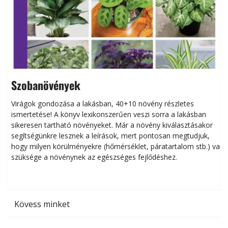
Szobanövények
Virágok gondozása a lakásban, 40+10 növény részletes
ismertetése! A könyv lexikonszerűen veszi sorra a lakásban
s
sikeresen tart­ha­tó növényeket. Már a növény kiválasztásakor
h
segítségünkre lesznek a leírások, mert pontosan megtudjuk,
k
hogy milyen körülményekre (hőmérséklet, páratartalom stb.) van
szüksége a növénynek az egészséges fejlődéshez.
t
Kövess minket