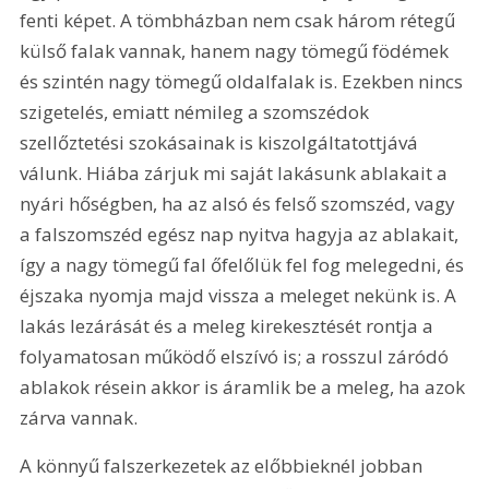
fenti képet. A tömbházban nem csak három rétegű 
külső falak vannak, hanem nagy tömegű födémek 
és szintén nagy tömegű oldalfalak is. Ezekben nincs 
szigetelés, emiatt némileg a szomszédok 
szellőztetési szokásainak is kiszolgáltatottjává 
válunk. Hiába zárjuk mi saját lakásunk ablakait a 
nyári hőségben, ha az alsó és felső szomszéd, vagy 
a falszomszéd egész nap nyitva hagyja az ablakait, 
így a nagy tömegű fal őfelőlük fel fog melegedni, és 
éjszaka nyomja majd vissza a meleget nekünk is. A 
lakás lezárását és a meleg kirekesztését rontja a 
folyamatosan működő elszívó is; a rosszul záródó 
ablakok résein akkor is áramlik be a meleg, ha azok 
zárva vannak.
A könnyű falszerkezetek az előbbieknél jobban 