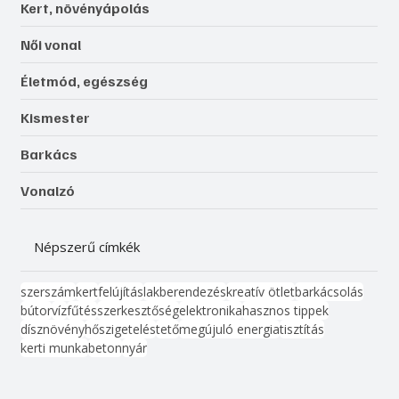
Kert, növényápolás
Női vonal
Életmód, egészség
Kismester
Barkács
Vonalzó
Népszerű címkék
szerszám
kert
felújítás
lakberendezés
kreatív ötlet
barkácsolás
bútor
víz
fűtés
szerkesztőség
elektronika
hasznos tippek
dísznövény
hőszigetelés
tető
megújuló energia
tisztítás
kerti munka
beton
nyár