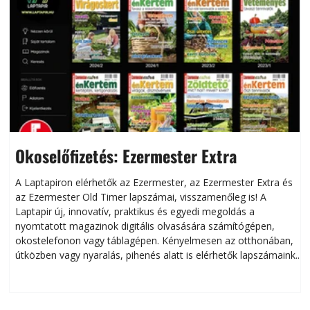
Okoselőfizetés: Ezermester Extra
A Laptapiron elérhetők az Ezermester, az Ezermester Extra és
az Ezermester Old Timer lapszámai, visszamenőleg is! A
Laptapir új, innovatív, praktikus és egyedi megoldás a
L
nyomtatott magazinok digitális olvasására számítógépen,
okostelefonon vagy táblagépen. Kényelmesen az otthonában,
útközben vagy nyaralás, pihenés alatt is elérhetők lapszámaink.
ú
Bárhol, bármikor, akár külföldön élve vagy dolgozva is
B
olvashatók az Ezermester lapszámai. A Laptapir kényelmes
megoldás, mert: – t