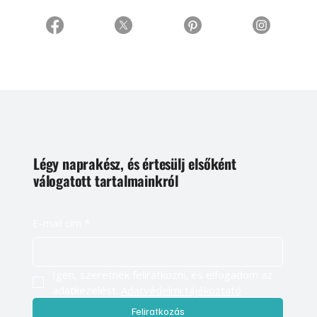
Légy naprakész, és értesülj elsőként
válogatott tartalmainkról
E-mail cím
*
Igen, szeretnék feliratkozni, és elfogadom az 
adatkezelést. 
Adatvédelmi tájékoztató
Feliratkozás