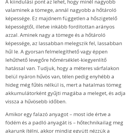
A kiindulási pont az lehet, hogy minél nagyobb 
valaminek a tömege, annál nagyobb a hőtároló 
képessége. Ez majdnem független a hőszigetelő 
képességtől, illetve inkább fordítottan arányos 
azzal. Aminek nagy a tömege és a hőtároló 
képessége, az lassabban melegszik fel, lassabban 
hűl le. A gyorsan felmelegíthető vagy éppen 
lehűthető levegőre hőmérséklet-kiegyenlítő 
hatással van. Tudjuk, hogy a méteres várfalakon 
belül nyáron hűvös van, télen pedig enyhébb a 
hideg még fűtés nélkül is, mert a hatalmas tömeg 
akkumulátorként gyűjti magába a meleget, és adja 
vissza a hűvösebb időben.
Amikor egy falazó anyagot – most ide értve a 
födém és a padló anyagát is – hőtechnikailag meg 
akarunk ítélni, akkor mindig együtt nézzük a 