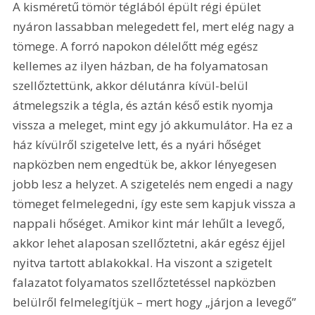
A kisméretű tömör téglából épült régi épület 
nyáron lassabban melegedett fel, mert elég nagy a 
tömege. A forró napokon délelőtt még egész 
kellemes az ilyen házban, de ha folyamatosan 
szellőztettünk, akkor délutánra kívül-belül 
átmelegszik a tégla, és aztán késő estik nyomja 
vissza a meleget, mint egy jó akkumulátor. Ha ez a 
ház kívülről szigetelve lett, és a nyári hőséget 
napközben nem engedtük be, akkor lényegesen 
jobb lesz a helyzet. A szigetelés nem engedi a nagy 
tömeget felmelegedni, így este sem kapjuk vissza a 
nappali hőséget. Amikor kint már lehűlt a levegő, 
akkor lehet alaposan szellőztetni, akár egész éjjel 
nyitva tartott ablakokkal. Ha viszont a szigetelt 
falazatot folyamatos szellőztetéssel napközben 
belülről felmelegítjük – mert hogy „járjon a levegő” 