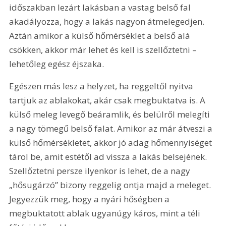
időszakban lezárt lakásban a vastag belső fal 
akadályozza, hogy a lakás nagyon átmelegedjen. 
Aztán amikor a külső hőmérséklet a belső alá 
csökken, akkor már lehet és kell is szellőztetni – 
lehetőleg egész éjszaka.
Egészen más lesz a helyzet, ha reggeltől nyitva 
tartjuk az ablakokat, akár csak megbuktatva is. A 
külső meleg levegő beáramlik, és belülről melegíti 
a nagy tömegű belső falat. Amikor az már átveszi a 
külső hőmérsékletet, akkor jó adag hőmennyiséget 
tárol be, amit estétől ad vissza a lakás belsejének. 
Szellőztetni persze ilyenkor is lehet, de a nagy 
„hősugárzó” bizony reggelig ontja majd a meleget. 
Jegyezzük meg, hogy a nyári hőségben a 
megbuktatott ablak ugyanúgy káros, mint a téli 