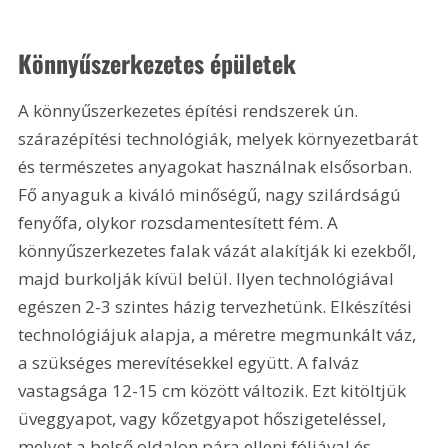
Könnyűszerkezetes épületek
A könnyűszerkezetes építési rendszerek ún. 
szárazépítési technológiák, melyek környezetbarát 
és természetes anyagokat használnak elsősorban. 
Fő anyaguk a kiváló minőségű, nagy szilárdságú 
fenyőfa, olykor rozsdamentesített fém. A 
könnyűszerkezetes falak vázát alakítják ki ezekből, 
majd burkolják kívül belül. Ilyen technológiával 
egészen 2-3 szintes házig tervezhetünk. Elkészítési 
technológiájuk alapja, a méretre megmunkált váz, 
a szükséges merevítésekkel együtt. A falváz 
vastagsága 12-15 cm között változik. Ezt kitöltjük 
üveggyapot, vagy kőzetgyapot hőszigeteléssel, 
melyet a belső oldalon pára elleni fóliával és 