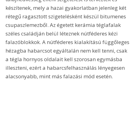
készítenek, mely a hazai gyakorlatban jelenleg két 
rétegű ragasztott szigetelésként készül bitumenes 
csupaszlemezből. Az égetett kerámia téglafalak 
széles családján belül léteznek nútféderes kézi 
falazóblokkok. A nútféderes kialakítású függőleges 
hézagba habarcsot egyáltalán nem kell tenni, csak 
a tégla hornyos oldalait kell szorosan egymásba 
illeszteni, ezért a habarcsfelhasználás lényegesen 
alacsonyabb, mint más falazási mód esetén. 