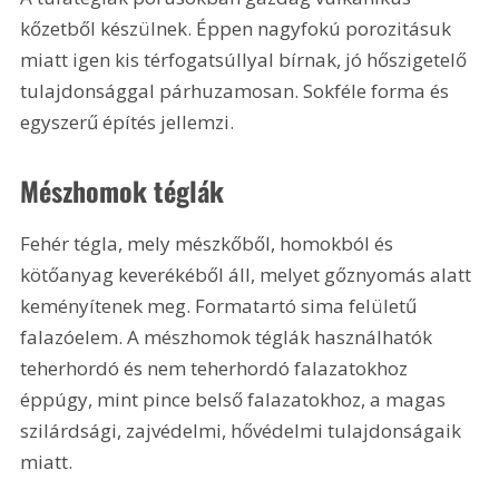
kőzetből készülnek. Éppen nagyfokú porozitásuk 
miatt igen kis térfogatsúllyal bírnak, jó hőszigetelő 
tulajdonsággal párhuzamosan. Sokféle forma és 
egyszerű építés jellemzi. 
Mészhomok téglák
Fehér tégla, mely mészkőből, homokból és 
kötőanyag keverékéből áll, melyet gőznyomás alatt 
keményítenek meg. Formatartó sima felületű 
falazóelem. A mészhomok téglák használhatók 
teherhordó és nem teherhordó falazatokhoz 
éppúgy, mint pince belső falazatokhoz, a magas 
szilárdsági, zajvédelmi, hővédelmi tulajdonságaik 
miatt. 