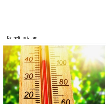
Betonjárda készítése lépésről lépésre – így
készül tartós betonburkolat
Kiemelt tartalom