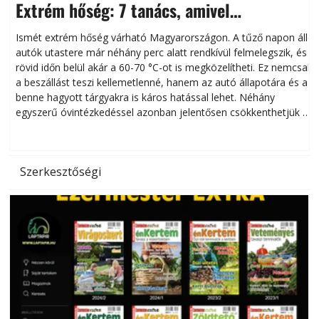
Extrém hőség: 7 tanács, amivel
megóvhatjuk autónkat a nyári károktól
Ismét extrém hőség várható Magyarországon. A tűző napon álló
autók utastere már néhány perc alatt rendkívül felmelegszik, és
rövid időn belül akár a 60-70 °C-ot is megközelítheti. Ez nemcsak
n
a beszállást teszi kellemetlenné, hanem az autó állapotára és a
benne hagyott tárgyakra is káros hatással lehet. Néhány
egyszerű óvintézkedéssel azonban jelentősen csökkenthetjük a
hőség káros hatásait.
l
Szerkesztőségi