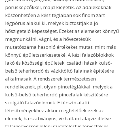
pórusképzőkkel, majd kiégetik. Az adalékoknak 
köszönhetően a kész téglában sok finom zárt 
légpórus alakul ki, melyek biztosítják a jó 
hőszigetelő képességet. Ezeket az elemeket könnyű 
megmunkálni, vágni, és a hővezetésük 
mutatószáma hasonló értékeket mutat, mint más 
könnyű épületszerkezeteké. A kézi falazóblokkok 
lakó és közösségi épületek, családi házak külső-
belső teherhordó és vázkitöltő falainak építésére 
alkalmasak. A rendszerek természetesen 
rendelkeznek, pl. olyan pincetéglákkal, melyek a 
külső-belső teherhordó pincefalak készítésére 
szolgáló falazóelemek. E térszín alatti 
létesítményekhez akkor megfelelőek ezek az 
elemek, ha szabványos, vízhatlan talajvíz illetve 
talajnedvesség elleni szigetelést is terveztek és 