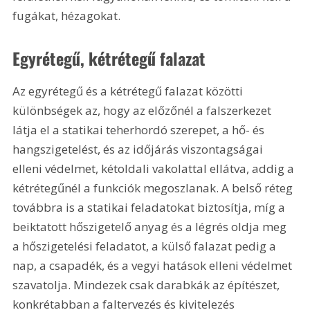
fugákat, hézagokat.   
Egyrétegű, kétrétegű falazat
Az egyrétegű és a kétrétegű falazat közötti 
különbségek az, hogy az előzőnél a falszerkezet 
látja el a statikai teherhordó szerepet, a hő- és 
hangszigetelést, és az időjárás viszontagságai 
elleni védelmet, kétoldali vakolattal ellátva, addig a 
kétrétegűnél a funkciók megoszlanak. A belső réteg 
továbbra is a statikai feladatokat biztosítja, míg a 
beiktatott hőszigetelő anyag és a légrés oldja meg 
a hőszigetelési feladatot, a külső falazat pedig a 
nap, a csapadék, és a vegyi hatások elleni védelmet 
szavatolja. Mindezek csak darabkák az építészet, 
konkrétabban a faltervezés és kivitelezés 