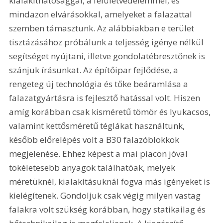
kialakíthatósággal, a felületvédelemmel, és 
mindazon elvárásokkal, amelyeket a falazattal 
szemben támasztunk. Az alábbiakban e terület 
tisztázásához próbálunk a teljesség igénye nélkül 
segítséget nyújtani, illetve gondolatébresztőnek is 
szánjuk írásunkat. Az építőipar fejlődése, a 
rengeteg új technológia és tőke beáramlása a 
falazatgyártásra is fejlesztő hatással volt. Hiszen 
amíg korábban csak kisméretű tömör és lyukacsos, 
valamint kettősméretű téglákat használtunk, 
később előrelépés volt a B30 falazóblokkok 
megjelenése. Ehhez képest a mai piacon jóval 
tökéletesebb anyagok találhatóak, melyek 
méretüknél, kialakításuknál fogva más igényeket is 
kielégítenek. Gondoljuk csak végig milyen vastag 
falakra volt szükség korábban, hogy statikailag és 