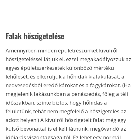
Falak hőszigetelése
Amennyiben minden épületrészünket kívülről 
hőszigeteléssel látjuk el, ezzel megakadályozzuk az 
egyes épületszerkezetek különböző mértékű 
lehűlését, és elkerüljük a hőhidak kialakulását, a 
nedvesedésből eredő károkat és a fagykárokat. (Ha 
megjelenik lakásunkban a penészedés, főleg a téli 
időszakban, szinte biztos, hogy hőhidas a 
felületünk, tehát nem megfelelő a hőszigetelés az 
adott helyen!) A kívülről hőszigetelt falat még egy 
külső bevonattal is el kell látnunk, megóvandó az 
időjárás viszontagságaitól. Ez lehet egy normál 