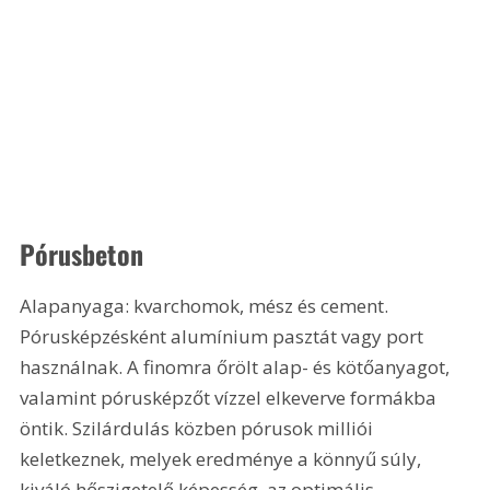
Pórusbeton
Alapanyaga: kvarchomok, mész és cement. 
Pórusképzésként alumínium pasztát vagy port 
használnak. A finomra őrölt alap- és kötőanyagot, 
valamint pórusképzőt vízzel elkeverve formákba 
öntik. Szilárdulás közben pórusok milliói 
keletkeznek, melyek eredménye a könnyű súly, 
kiváló hőszigetelő képesség, az optimális 