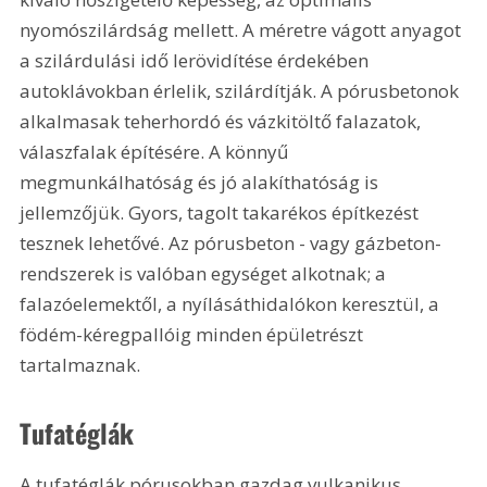
nyomószilárdság mellett. A méretre vágott anyagot 
a szilárdulási idő lerövidítése érdekében 
autoklávokban érlelik, szilárdítják. A pórusbetonok 
alkalmasak teherhordó és vázkitöltő falazatok, 
válaszfalak építésére. A könnyű 
megmunkálhatóság és jó alakíthatóság is 
jellemzőjük. Gyors, tagolt takarékos építkezést 
tesznek lehetővé. Az pórusbeton - vagy gázbeton- 
rendszerek is valóban egységet alkotnak; a 
falazóelemektől, a nyílásáthidalókon keresztül, a 
födém-kéregpallóig minden épületrészt 
tartalmaznak. 
Tufatéglák
A tufatéglák pórusokban gazdag vulkanikus 