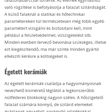
falazóhabarccsal történik. Az elemek egymáshoz 
való rögzítése is befolyásolja a falazat szilárdságát. 
A külső falaknál a statikai és hőtechnikai 
paramétereken túl természetesen még több egyéb 
paramétert vizsgálni és biztosítani kell, mint 
például a felületvédelmet, vízszigetelést stb. 
Minden esetben tervező bevonása szükséges, illetve 
ezt kiegészítendő, ma már szinte minden gyártó 
elkészíti kérésre a költségeket is. 
Égetett kerámiák
Az égetett kerámiák családja a hagyományosnak 
nevezhető kisméretű téglától a legkorszerűbb 
nútféderes blokkokig nagyon széles. A hőszigetelő 
falazat számára könnyű, de szilárd elemeket 
gyártanak agyagból, soványító adalékokkal, 