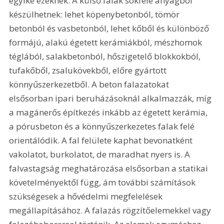
egyike ezeknek. A külső falak sokféle anyagból 
készülhetnek: lehet köpenybetonból, tömör 
betonból és vasbetonból, lehet kőből és különböző 
formájú, alakú égetett kerámiákból, mészhomok 
téglából, salakbetonból, hőszigetelő blokkokból, 
tufakőből, zsalukövekből, előre gyártott 
könnyűszerkezetből. A beton falazatokat 
elsősorban ipari beruházásoknál alkalmazzák, míg 
a magánerős építkezés inkább az égetett kerámia, 
a pórusbeton és a könnyűszerkezetes falak felé 
orientálódik. A fal felülete kaphat bevonatként 
vakolatot, burkolatot, de maradhat nyers is. A 
falvastagság meghatározása elsősorban a statikai 
követelményektől függ, ám további számítások 
szükségesek a hővédelmi megfelelések 
megállapításához. A falazás rögzítőelemekkel vagy 