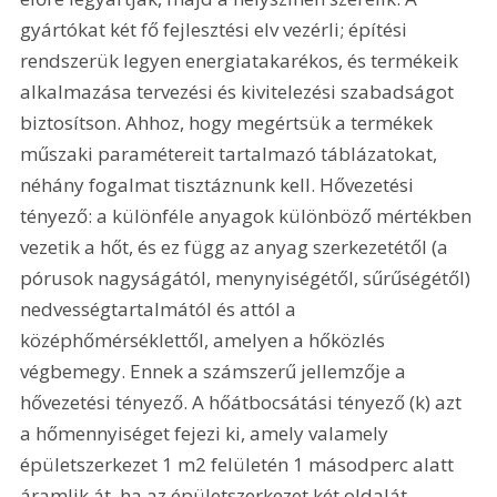
gyártókat két fő fejlesztési elv vezérli; építési 
rendszerük legyen energiatakarékos, és termékeik 
alkalmazása tervezési és kivitelezési szabadságot 
biztosítson. Ahhoz, hogy megértsük a termékek 
műszaki paramétereit tartalmazó táblázatokat, 
néhány fogalmat tisztáznunk kell. Hővezetési 
tényező: a különféle anyagok különböző mértékben 
vezetik a hőt, és ez függ az anyag szerkezetétől (a 
pórusok nagyságától, menynyiségétől, sűrűségétől) 
nedvességtartalmától és attól a 
középhőmérséklettől, amelyen a hőközlés 
végbemegy. Ennek a számszerű jellemzője a 
hővezetési tényező. A hőátbocsátási tényező (k) azt 
a hőmennyiséget fejezi ki, amely valamely 
épületszerkezet 1 m2 felületén 1 másodperc alatt 
áramlik át, ha az épületszerkezet két oldalát 