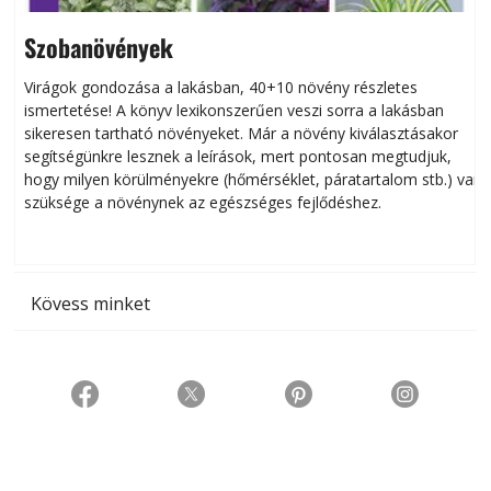
Szobanövények
Virágok gondozása a lakásban, 40+10 növény részletes
ismertetése! A könyv lexikonszerűen veszi sorra a lakásban
s
sikeresen tart­ha­tó növényeket. Már a növény kiválasztásakor
h
segítségünkre lesznek a leírások, mert pontosan megtudjuk,
k
hogy milyen körülményekre (hőmérséklet, páratartalom stb.) van
szüksége a növénynek az egészséges fejlődéshez.
t
Kövess minket