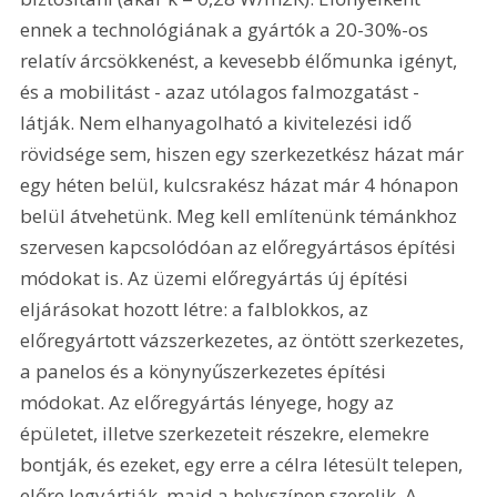
ennek a technológiának a gyártók a 20-30%-os 
relatív árcsökkenést, a kevesebb élőmunka igényt, 
és a mobilitást - azaz utólagos falmozgatást - 
látják. Nem elhanyagolható a kivitelezési idő 
rövidsége sem, hiszen egy szerkezetkész házat már 
egy héten belül, kulcsrakész házat már 4 hónapon 
belül átvehetünk. Meg kell említenünk témánkhoz 
szervesen kapcsolódóan az előregyártásos építési 
módokat is. Az üzemi előregyártás új építési 
eljárásokat hozott létre: a falblokkos, az 
előregyártott vázszerkezetes, az öntött szerkezetes, 
a panelos és a könynyűszerkezetes építési 
módokat. Az előregyártás lényege, hogy az 
épületet, illetve szerkezeteit részekre, elemekre 
bontják, és ezeket, egy erre a célra létesült telepen, 
előre legyártják, majd a helyszínen szerelik. A 