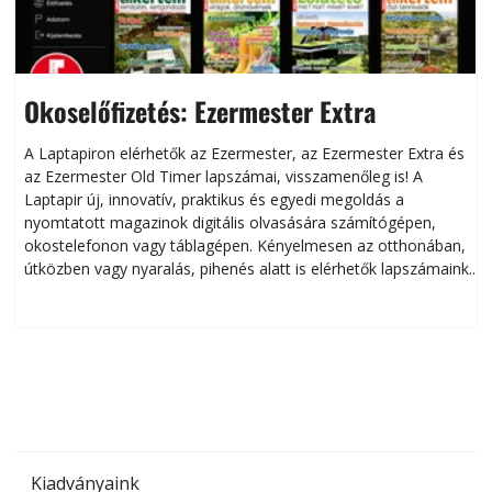
Okoselőfizetés: Ezermester Extra
A Laptapiron elérhetők az Ezermester, az Ezermester Extra és
az Ezermester Old Timer lapszámai, visszamenőleg is! A
Laptapir új, innovatív, praktikus és egyedi megoldás a
L
nyomtatott magazinok digitális olvasására számítógépen,
okostelefonon vagy táblagépen. Kényelmesen az otthonában,
útközben vagy nyaralás, pihenés alatt is elérhetők lapszámaink.
ú
Bárhol, bármikor, akár külföldön élve vagy dolgozva is
B
olvashatók az Ezermester lapszámai. A Laptapir kényelmes
megoldás, mert: – t
Kiadványaink