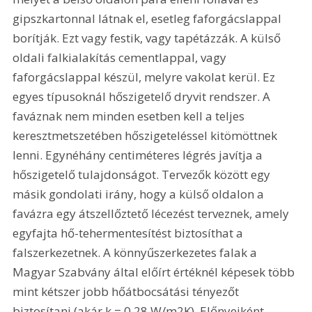
gipszkartonnal látnak el, esetleg faforgácslappal 
borítják. Ezt vagy festik, vagy tapétázzák. A külső 
oldali falkialakítás cementlappal, vagy 
faforgácslappal készül, melyre vakolat kerül. Ez 
egyes típusoknál hőszigetelő dryvit rendszer. A 
faváznak nem minden esetben kell a teljes 
keresztmetszetében hőszigeteléssel kitömöttnek 
lenni. Egynéhány centiméteres légrés javítja a 
hőszigetelő tulajdonságot. Tervezők között egy 
másik gondolati irány, hogy a külső oldalon a 
favázra egy átszellőztető lécezést terveznek, amely 
egyfajta hő-tehermentesítést biztosíthat a 
falszerkezetnek. A könnyűszerkezetes falak a 
Magyar Szabvány által előírt értéknél képesek több 
mint kétszer jobb hőátbocsátási tényezőt 
biztosítani (akár k = 0,28 W/m2K). Előnyeiként 