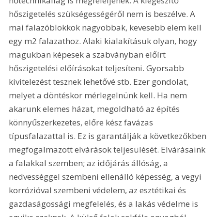
hőtechnikailag is megfeleljenek. A kiegészítő 
hőszigetelés szükségességéről nem is beszélve. A 
mai falazóblokkok nagyobbak, kevesebb elem kell 
egy m2 falazathoz. Alaki kialakításuk olyan, hogy 
magukban képesek a szabványban előírt 
hőszigetelési előírásokat teljesíteni. Gyorsabb 
kivitelezést tesznek lehetővé stb. Ezer gondolat, 
melyet a döntéskor mérlegelnünk kell. Ha nem 
akarunk elemes házat, megoldható az építés 
könnyűszerkezetes, előre kész favázas 
típusfalazattal is. Ez is garantálják a következőkben 
megfogalmazott elvárások teljesülését. Elvárásaink 
a falakkal szemben; az időjárás állóság, a 
nedvességgel szembeni ellenálló képesség, a vegyi 
korrózióval szembeni védelem, az esztétikai és 
gazdaságossági megfelelés, és a lakás védelme is 