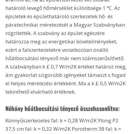
határoló levegő hőmérséklet különbsége 1 °C. Az 
épületek és épülethatároló szerkezetek hő- és 
páratechnikai méretezését a Magyar Szabványban 
rögzítették. A szabvány az épület egészére 
határozza meg az energetikai követelményeket, 
ezért a falszerkezetekre vonatkozóan önálló 
hőátbocsátási tényező már nem számszerűsíthető. 
A szabványban k £ 0,7 W/m2K értéket határoz meg, 
ám gyakorlat szigorúbb igényeket támaszt s fogad 
el helyes méretezési értékként. Ma a k £ 0,5 W/m2K 
tekinthető elvárható értéknek. 
Néhány hőátbocsátási tényező összehasonlítva:
Könnyűszerkezetes fal: k = 0,28 W/m2K Ytong P2 
37,5 cm fal: k = 0,32 W/m2K Porotherm 38 fal: k = 