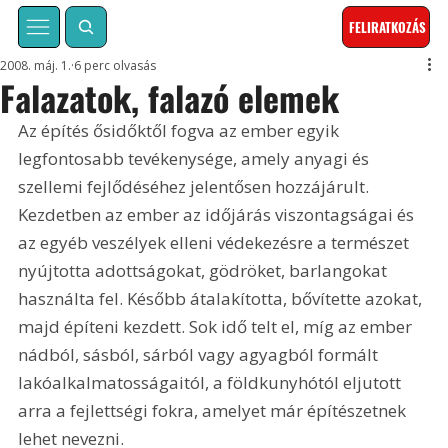
FELIRATKOZÁS
2008. máj. 1.
6 perc olvasás
Falazatok, falazó elemek
Az építés ősidőktől fogva az ember egyik 
legfontosabb tevékenysége, amely anyagi és 
szellemi fejlődéséhez jelentősen hozzájárult. 
Kezdetben az ember az időjárás viszontagságai és 
az egyéb veszélyek elleni védekezésre a természet 
nyújtotta adottságokat, gödröket, barlangokat 
használta fel. Később átalakította, bővítette azokat, 
majd építeni kezdett. Sok idő telt el, míg az ember 
nádból, sásból, sárból vagy agyagból formált 
lakóalkalmatosságaitól, a földkunyhótól eljutott 
arra a fejlettségi fokra, amelyet már építészetnek 
lehet nevezni. 