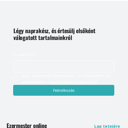
Légy naprakész, és értesülj elsőként
válogatott tartalmainkról
E-mail cím
*
Igen, szeretnék feliratkozni, és elfogadom az 
adatkezelést. 
Adatvédelmi tájékoztató
Feliratkozás
Ezermester online
Lap tetejére