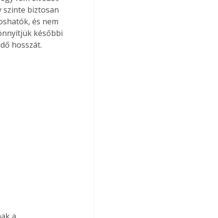
 szinte biztosan 
oshatók, és nem 
önnyítjük későbbi 
idő hosszát.
nak a 