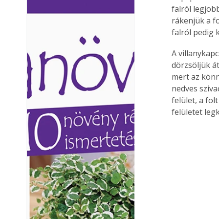
falról legjo
Ezermester lapszámai. A
Ezermester lapszámai
rákenjük a fo
Laptapir kényelmes megoldás,
Laptapir kényelmes 
mert: – t
mert: – t
falról pedig 
A villanykap
dörzsöljük át
mert az könn
nedves sziva
felület, a fo
felületet leg