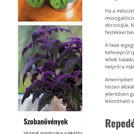
Ha a mésszel 
mosogatószer
dörzsöljük. 
festékkel bev
A falat lege
kefeseprűt (
lefelé haladv
helyről a más
Amennyiben h
hiszen által
jelentősen g
lebontható v
Repedé
Szobanövények
Virágoskert: k
teraszon, laká
Virágok gondozása a lakásban,