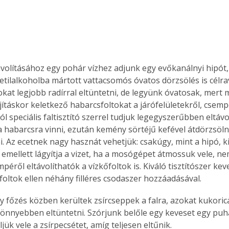
távolításához egy pohár vízhez adjunk egy evőkanálnyi hipót, 
tilalkoholba mártott vattacsomós óvatos dörzsölés is célrav
at legjobb radírral eltüntetni, de legyünk óvatosak, mert 
újításkor keletkező habarcsfoltokat a járófelületekről, csemp
ról speciális faltisztító szerrel tudjuk legegyszerűbben eltávol
 a habarcsra vinni, ezután kemény sörtéjű kefével átdörzsölni
ni. Az ecetnek nagy hasznát vehetjük: csakúgy, mint a hipó, 
t emellett lágyítja a vizet, ha a mosógépet átmossuk vele, ne
mpéről eltávolíthatók a vízkőfoltok is. Kiváló tisztítószer kev
 foltok ellen néhány filléres csodaszer hozzáadásával.
y főzés közben kerültek zsírcseppek a falra, azokat kukori
könnyebben eltüntetni. Szórjunk belőle egy keveset egy puh
jük vele a zsírpecsétet, amíg teljesen eltűnik.