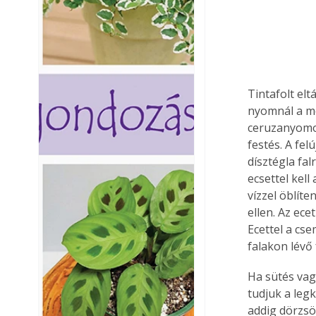
Tintafolt el
nyomnál a me
ceruzanyomok
festés. A fel
dísztégla fal
ecsettel kell
vízzel öblíte
ellen. Az ece
Ecettel a cse
falakon lévő
Ha sütés vag
tudjuk a leg
addig dörzsöl