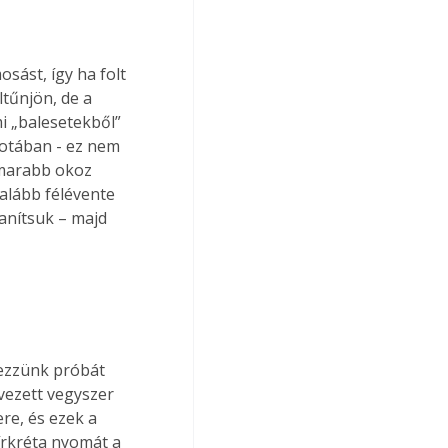
sást, így ha folt 
ltűnjön, de a 
i „balesetekből” 
potában - ez nem 
amarabb okoz 
galább félévente 
anítsuk – majd 
égezzünk próbát 
vezett vegyszer 
re, és ezek a 
írkréta nyomát a 