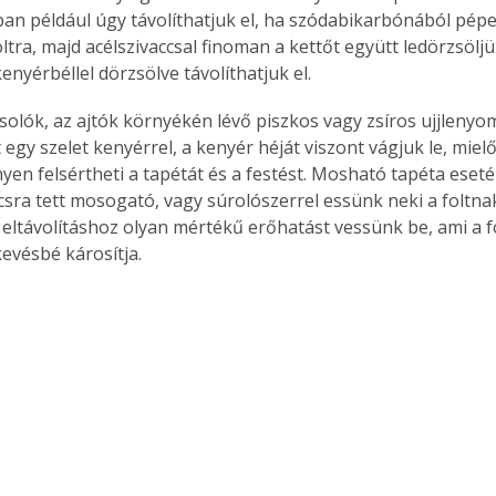
bban például úgy távolíthatjuk el, ha szódabikarbónából pépet
. A
ltra, majd acélszivaccsal finoman a kettőt együtt ledörzsöljük
megoldás,
kenyérbéllel dörzsölve távolíthatjuk el.
csolók, az ajtók környékén lévő piszkos vagy zsíros ujjlenyo
 egy szelet kenyérrel, a kenyér héját viszont vágjuk le, miel
yen felsértheti a tapétát és a festést. Mosható tapéta eset
csra tett mosogató, vagy súrolószerrel essünk neki a foltnak
lt eltávolításhoz olyan mértékű erőhatást vessünk be, ami a fo
kevésbé károsítja.