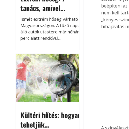
tanács, amivel
beépíteni az
nem kell tar
megóvhatjuk
Ismét extrém hőség várható
„kényes szín
autónkat a nyári
Magyarországon. A tűző napon
hibajavítási
álló autók utastere már néhány
károktól
perc alatt rendkívül
felmelegszik, és rövid időn belül
akár a 60-70 °C-ot is
megközelítheti. Ez nemcsak a
beszállást teszi kellemetlenné,
hanem az autó állapotára és a
benne hagyott tárgyakra is
káros hatással lehet. Néhány
egyszerű óvintézkedéssel
azonban jelentősen
csökkenthetjük a hőség káros
hatásait.
Kültéri hűtés: hogyan
tehetjük
A színválasz