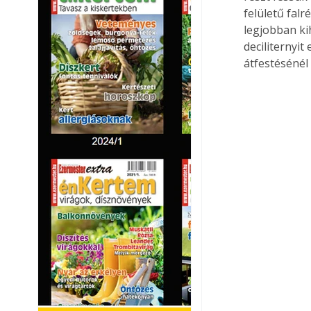
felületű falr
legjobban kih
deciliternyit
átfestésénél