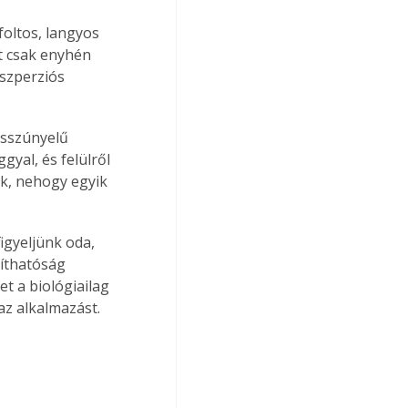
foltos, langyos 
t csak enyhén 
iszperziós 
osszúnyelű 
yal, és felülről 
uk, nehogy egyik 
igyeljünk oda, 
gíthatóság 
t a biológiailag 
az alkalmazást.