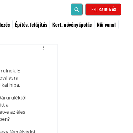
FELIRATKOZÁS
dezés
Építés, felújítás
Kert, növényápolás
Női vonal
rülnek. E 
oválásra, 
kai hiba.
árürüléktől 
tt a 
etve az éles 
kben?
-egy fém élvédőt 