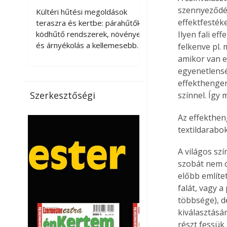
kellemesebbé a
szennyeződés
Kültéri hűtési megoldások
teraszt és a kertet?
effektfesték
teraszra és kertbe: párahűtők,
ködhűtő rendszerek, növények
Ilyen fali e
és árnyékolás a kellemesebb
felkenve pl.
nyári mikroklímáért. A kültéri
amikor van e
hűtés kérdése az utóbbi
egyenetlenség
években egyre nagyobb
effekthenger
jelentőséget kapott, ahogy a
Szerkesztőségi
színnel. Így 
nyári hőhullámok gyakoribbá és
intenzívebbé váltak. Míg
Az effekthen
korábban elsősorban a beltéri
textildarabo
klímaberendezések jelentették
a megoldást a meleg ellen, ma
A világos szí
már egyre többen keresnek
szobát nem c
olyan kültéri hűtési
előbb említe
lehetőségeket is, amelyek a
falát, vagy a
teraszok, erkélyek, kertek vagy
többsége), de
vendégl
kiválasztásá
részt fessük