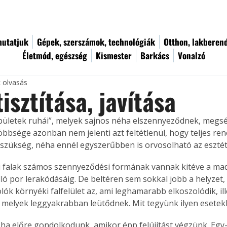
utatjuk
Gépek, szerszámok, technológiák
Otthon, lakberen
Életmód, egészség
Kismester
Barkács
Vonalzó
c olvasás
tisztítása, javítása
épületek ruhái”, melyek sajnos néha elszennyeződnek, megsé
bbsége azonban nem jelenti azt feltétlenül, hogy teljes ren
 szükség, néha ennél egyszerűbben is orvosolható az esztéti
 falak számos szennyeződési formának vannak kitéve a mad
ló por lerakódásáig. De beltéren sem sokkal jobb a helyzet, i
lók környéki falfelület az, ami leghamarabb elkoszolódik, ill
 melyek leggyakrabban leütődnek. Mit tegyünk ilyen esete
ó, ha előre gondolkodunk, amikor épp felújítást végzünk. Egy