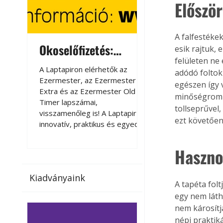
Először
A falfestékek
Okoselőfizetés:
Okoselőfizetés
esik rajtuk, 
felületen ne
Ezermester Extra
A Laptapiron elérhetők az
A Laptapiron elérhető
adódó foltok
Ezermester, az Ezermester
Ezermester, az Ezer
egészen így 
Extra és az Ezermester Old
Extra és az Ezermest
minőségromlás
Timer lapszámai,
Timer lapszámai,
tollseprűvel
visszamenőleg is! A Laptapir új,
visszamenőleg is! A La
ezt követően
innovatív, praktikus és egyedi
innovatív, praktikus 
megoldás a nyomtatott
megoldás a nyomtato
magazinok digitális olvasására
magazinok digitális o
Haszno
számítógépen, okostelefonon
számítógépen, okost
vagy táblagépen. Kényelmesen
vagy táblagépen. Ké
Kiadványaink
az otthonában, útközben vagy
az otthonában, útköz
A tapéta folt
nyaralás, pihenés alatt is
nyaralás, pihenés alat
egy nem láth
elérhetők lapszámaink. Bárhol,
elérhetők lapszámaink
nem károsítj
bármikor, akár külföldön élve
bármikor, akár külföld
népi praktik
vagy dolgozva is olvashatók az
vagy dolgozva is olv