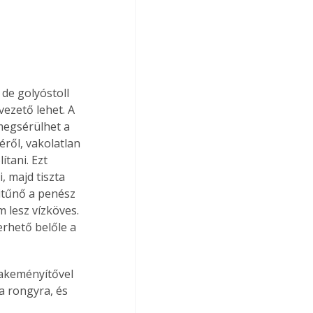
de golyóstoll 
ezető lehet. A 
megsérülhet a 
éről, vakolatlan 
ítani. Ezt 
, majd tiszta 
kitűnő a penész 
m lesz vízköves. 
erhető belőle a 
cakeményítővel 
a rongyra, és 