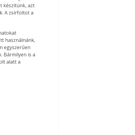
 készítünk, azt 
. A zsírfoltot a 
matokat 
őtt használnánk, 
én egyszerűen 
. Bármilyen is a 
lt alatt a 