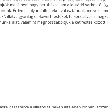
 ajtók mellé nem nagy beruházás, ám a leütődő sarkoktól így
tanunk. Érdemes olyan falfestéket választanunk, melyek lem
ek”, illetve gyárilag előkevert festékek felkenésével is megk
 munkánkat, valamint meghosszabbítjuk a két festés közötti 
tásra visszatérve a világos színeken általában jobban látsza