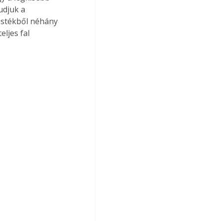
udjuk a 
festékből néhány 
eljes fal 