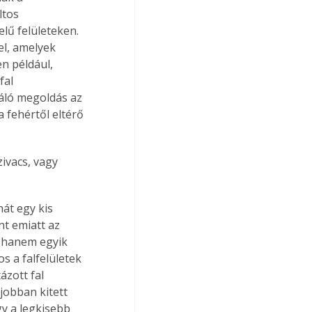
tos 
lű felületeken. 
el, amelyek 
n például, 
fal 
iváló megoldás az 
 fehértől eltérő 
ivacs, vagy 
hát egy kis 
t emiatt az 
, hanem egyik 
s a falfelületek 
ázott fal 
jobban kitett 
gy a legkisebb 