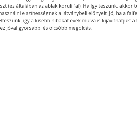
észt (ez általában az ablak körüli fal). Ha így teszünk, akkor t
asználni e színességnek a látványbeli előnyeit. Jó, ha a fal
 elteszünk, így a kisebb hibákat évek múlva is kijavíthatjuk: a t
 ez jóval gyorsabb, és olcsóbb megoldás.