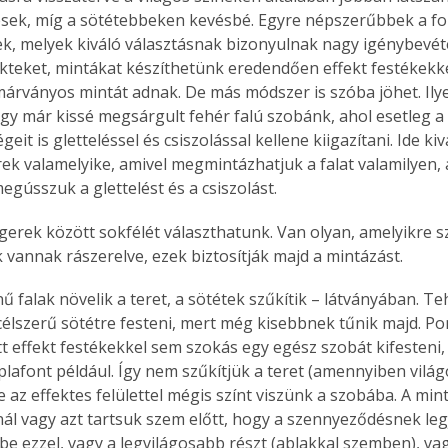
ek, míg a sötétebbeken kevésbé. Egyre népszerűbbek a fol
ek, melyek kiváló választásnak bizonyulnak nagy igénybevéte
ffekteket, mintákat készíthetünk eredendően effekt festékekk
 márványos mintát adnak. De más módszer is szóba jöhet. Ilye
gy már kissé megsárgult fehér falú szobánk, ahol esetleg a 
eit is gletteléssel és csiszolással kellene kiigazítani. Ide k
ek valamelyike, amivel megmintázhatjuk a falat valamilyen, a
megússzuk a glettelést és a csiszolást.
gerek között sokfélét választhatunk. Van olyan, amelyikre sz
k vannak rászerelve, ezek biztosítják majd a mintázást.
nű falak növelik a teret, a sötétek szűkítik – látványában. Te
élszerű sötétre festeni, mert még kisebbnek tűnik majd. Pon
tt effekt festékekkel sem szokás egy egész szobát kifesteni
 plafont például. Így nem szűkítjük a teret (amennyiben világo
 az effektes felülettel mégis színt viszünk a szobába. A mint
nál vagy azt tartsuk szem előtt, hogy a szennyeződésnek leg
 be ezzel, vagy a legvilágosabb részt (ablakkal szemben), va