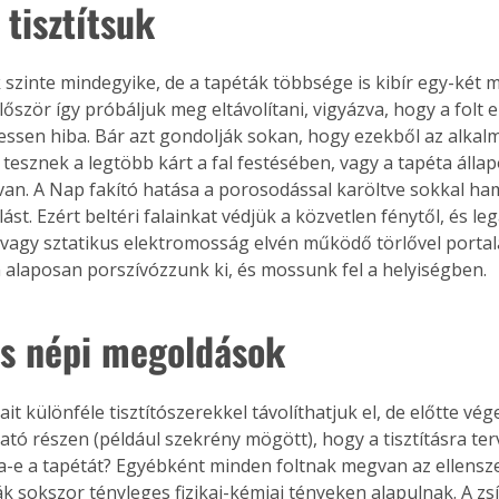
 tisztítsuk
 szinte mindegyike, de a tapéták többsége is kibír egy-két mo
Együtt jobban megéri!
először így próbáljuk meg eltávolítani, vigyázva, hogy a folt e
 essen hiba. Bár azt gondolják sokan, hogy ezekből az alkalm
Bővebb információ itt!
k az
Együtt jobban megéri! A
 tesznek a legtöbb kárt a fal festésében, vagy a tapéta álla
mester
könyvek tetszőleges
van. A Nap fakító hatása a porosodással karöltve sokkal h
er Old
párosítással kedvezményes
t. Ezért beltéri falainkat védjük a közvetlen fénytől, és le
áron, 0 Ft postaköltséggel
, vagy sztatikus elektromosság elvén működő törlővel portal
ptapir új,
megrendelhetők!
 alaposan porszívózzunk ki, és mossunk fel a helyiségben.
és egyedi
tt
lvasására
s népi megoldások
elefonon
nyelmesen
ben vagy
jait különféle tisztítószerekkel távolíthatjuk el, de előtte v
t is
ató részen (például szekrény mögött), hogy a tisztításra ter
. Bárhol,
a-e a tapétát? Egyébként minden foltnak megvan az ellensze
ön élve
ák sokszor tényleges fizikai-kémiai tényeken alapulnak. A zs
ashatók az