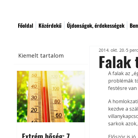
Főoldal
Közérdekű
Újdonságok, érdekességek
Bem
2014. okt. 20.
5 per
Falak 
Kiemelt tartalom
A falak az „
problémák tö
festésre van
A homlokzati
kezdve a szál
villanykapcso
sarkok azok,
Extrém hőség: 7
Először is j