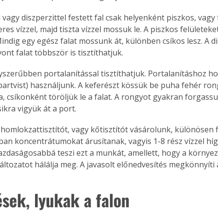
vagy diszperzittel festett fal csak helyenként piszkos, vagy 
es vízzel, majd tiszta vízzel mossuk le. A piszkos felületeke
Mindig egy egész falat mossunk át, különben csíkos lesz. A d
ont falat többször is tisztíthatjuk.
gyszerűbben portalanítással tisztíthatjuk. Portalanításhoz h
partvist) használjunk. A keferészt kössük be puha fehér rongg
a, csíkonként töröljük le a falat. A rongyot gyakran forgass
ikra vigyük át a port.
omlokzattisztítót, vagy kőtisztítót vásárolunk, különösen f
ában koncentrátumokat árusítanak, vagyis 1-8 rész vízzel hí
azdaságosabbá teszi ezt a munkát, amellett, hogy a környeze
áltozatot hálálja meg. A javasolt előnedvesítés megkönnyíti 
sek, lyukak a falon
ertben,
Gyógyító növények: a
sban
természet kincsei az