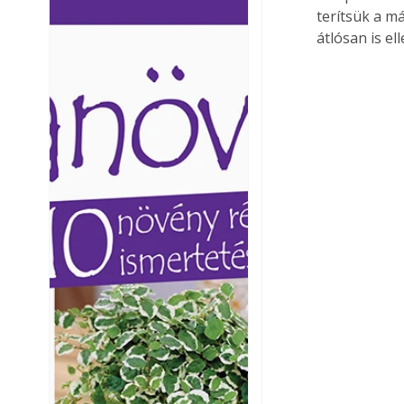
terítsük a m
Ezermester lapszámai. A
Ezermester lapszámai
átlósan is ell
Laptapir kényelmes megoldás,
Laptapir kényelmes 
mert: – t
mert: – t