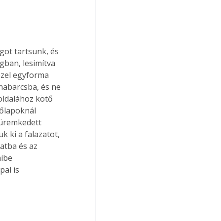
got tartsunk, és 
gban, lesimítva 
özel egyforma 
habarcsba, és ne 
oldalához kötő 
dőlapoknál 
türemkedett 
k ki a falazatot, 
atba és az 
ibe 
al is 