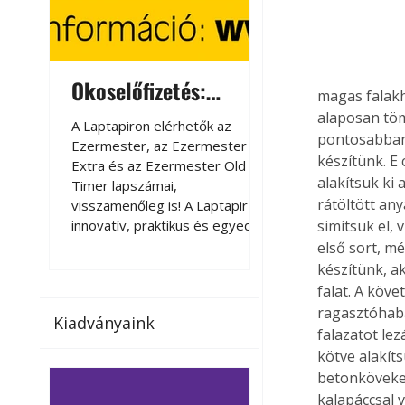
Okoselőfizetés:
Okoselőfizetés
magas falakh
Ezermester Extra
alaposan töm
A Laptapiron elérhetők az
A Laptapiron elérhető
pontosabban 
Ezermester, az Ezermester
Ezermester, az Ezer
készítünk. E
Extra és az Ezermester Old
Extra és az Ezermest
alakítsuk ki 
Timer lapszámai,
Timer lapszámai,
rátöltött an
visszamenőleg is! A Laptapir új,
visszamenőleg is! A La
innovatív, praktikus és egyedi
innovatív, praktikus 
simítsuk el, 
megoldás a nyomtatott
megoldás a nyomtato
első sort, mé
magazinok digitális olvasására
magazinok digitális o
készítünk, a
számítógépen, okostelefonon
számítógépen, okost
falat. A köv
vagy táblagépen. Kényelmesen
vagy táblagépen. Ké
ragasztóhaba
Kiadványaink
az otthonában, útközben vagy
az otthonában, útköz
falazatot lez
nyaralás, pihenés alatt is
nyaralás, pihenés alat
kötve alakít
elérhetők lapszámaink. Bárhol,
elérhetők lapszámaink
betonköveket
bármikor, akár külföldön élve
bármikor, akár külföld
kalapáccsal 
vagy dolgozva is olvashatók az
vagy dolgozva is olv