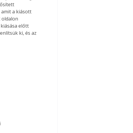
ősített 
 amit a kiásott 
 oldalon 
iásása előtt 
nlítsük ki, és az 
 