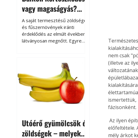
vagy magaságyás?
Helytakarékos
A saját termesztésű zöldségek
kertészkedés
és fűszernövények iránti
érdeklődés az elmúlt években
Természetes 
látványosan megnőtt. Egyre
többen szeretnék tudni, honnan
kialakításáh
származik az élelmiszer az
nem csak "pö
asztalukra, miközben a
(illetve az i
kertészkedés sokak számára
változatának
kikapcsolódást és feltöltődést
épületlábaza
is jelent.
kialakításár
élettartamúa
ismertettük,
fázisonként.
 Az ilyen építményeknek az utakhoz hasonlóan megfelelően vízszintbe hozott talaj az 
Utóérő gyümölcsök és
előfeltétele
zöldségek – melyek
mély árkot ke