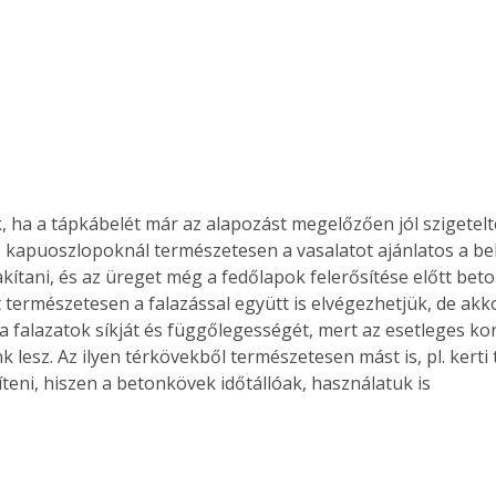
, ha a tápkábelét már az alapozást megelőzően jól szigetelte
, kapuoszlopoknál természetesen a vasalatot ajánlatos a b
kítani, és az üreget még a fedőlapok felerősítése előtt beto
zt természetesen a falazással együtt is elvégezhetjük, de ak
 a falazatok síkját és függőlegességét, mert az esetleges kor
lesz. Az ilyen térkövekből természetesen mást is, pl. kerti 
teni, hiszen a betonkövek időtállóak, használatuk is 
ertben,
Gyógyító növények: a
sban
természet kincsei az