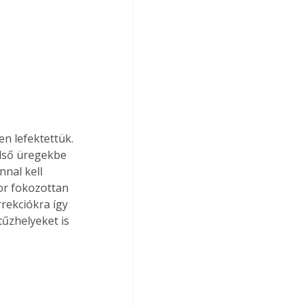
n lefektettük. 
első üregekbe 
nnal kell 
kor fokozottan 
rekciókra így 
tűzhelyeket is 