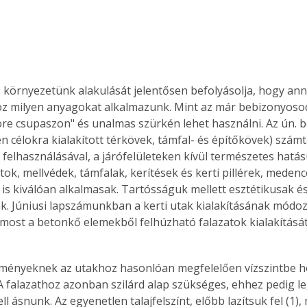
környezetünk alakulását jelentősen befolyásolja, hogy ann
oz milyen anyagokat alkalmazunk. Mint az már bebizonyosod
re csupaszon" és unalmas szürkén lehet használni. Az ún. 
lyen célokra kialakított térkövek, támfal- és építőkövek) számt
 felhasználásával, a járófelületeken kívül természetes hatás
tok, mellvédek, támfalak, kerítések és kerti pillérek, medenc
a is kiválóan alkalmasak. Tartósságuk mellett esztétikusak é
k. Júniusi lapszámunkban a kerti utak kialakításának módoz
 most a betonkő elemekből felhúzható falazatok kialakításá
. A falazathoz azonban szilárd alap szükséges, ehhez pedig l
ll ásnunk. Az egyenetlen talajfelszínt, előbb lazítsuk fel (1),