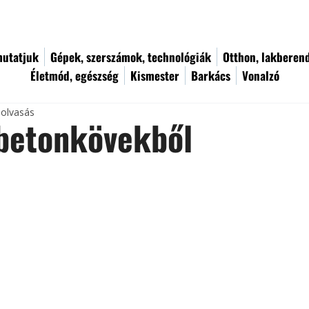
utatjuk
Gépek, szerszámok, technológiák
Otthon, lakberen
Életmód, egészség
Kismester
Barkács
Vonalzó
 olvasás
 betonkövekből