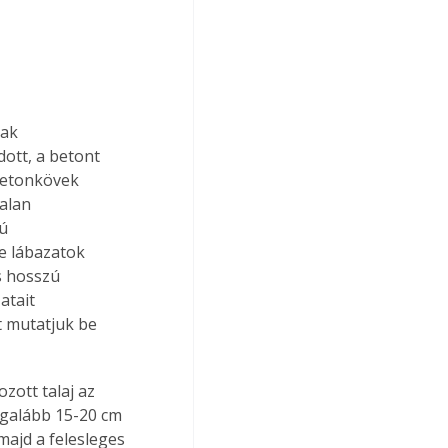
ak 
ott, a betont 
betonkövek 
alan 
ú 
e lábazatok 
s hosszú 
atait 
t mutatjuk be 
egalább 15-20 cm 
 majd a felesleges 