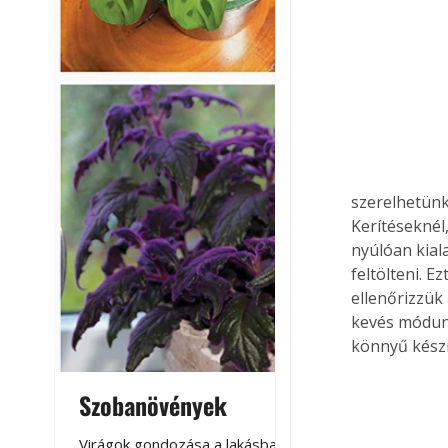
szerelhetünk
Kerítéseknél
nyúlóan kiala
feltölteni. E
ellenőrizzük
kevés módunk 
könnyű készí
Szobanövények
Virágoskert: k
teraszon, laká
Virágok gondozása a lakásban,