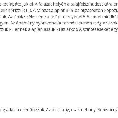
et lapátoljuk el. A falazat helyén a talajfelszínt deszkára er
ellenőrizzük (2). A falazat alapját B15-ös aljzatbeton képezi,
ünk. Az árok szélessége a felépítményénél 5-5 cm-el mindkét
gyen. Az építmény nyomvonalát természetesen még az árok k
ük ki, ennek alapján ássuk ki az árkot. A szinteséseket egye
t gyakran ellenőrizzük. Az alacsony, csak néhány elemsornyi