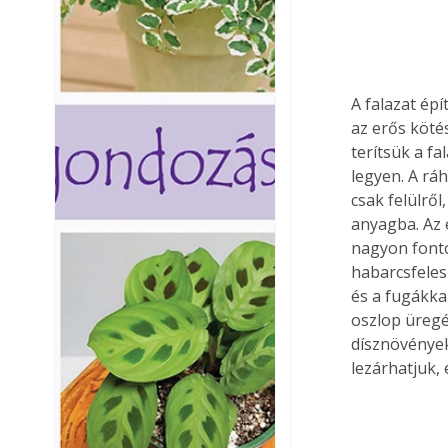
A falazat épí
az erős köté
terítsük a f
legyen. A rá
csak felülrő
anyagba. Az 
nagyon fontos
habarcsfelesl
és a fugákka
oszlop üregé
dísznövények
lezárhatjuk, 