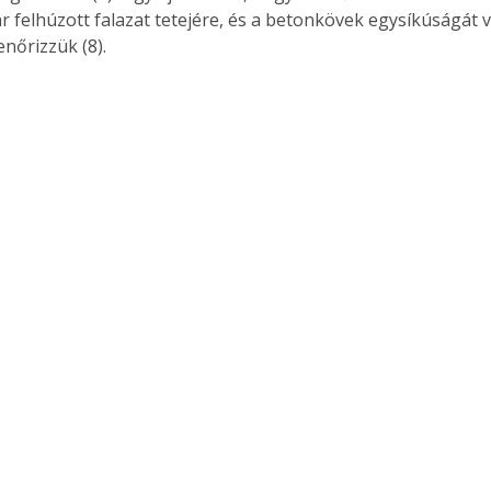
ár felhúzott falazat tetejére, és a betonkövek egysíkúságát 
. A
enőrizzük (8). 
megoldás,