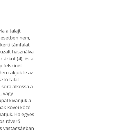
 a talajt 
z esetben nem, 
erti támfalat 
uzalt használva 
 árkot (4), és a 
 felszínét 
ően rakjuk le az 
ztó falat 
 sora alkossa a 
, vagy 
pal kívánjuk a 
nnak kövei közé 
hatjuk. Ha egyes 
os ráverő 
os vastagságban 