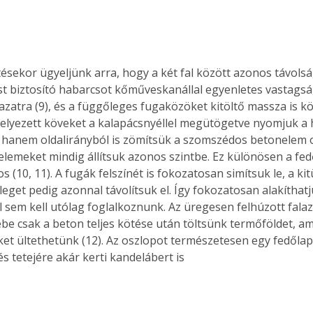
tésekor ügyeljünk arra, hogy a két fal között azonos távolsá
st biztosító habarcsot kőműveskanállal egyenletes vastagsá
alazatra (9), és a függőleges fugaközöket kitöltő massza is k
helyezett köveket a kalapácsnyéllel megütögetve nyomjuk a 
l, hanem oldalirányból is zömítsük a szomszédos betonelem 
elemeket mindig állítsuk azonos szintbe. Ez különösen a fe
 (10, 11). A fugák felszínét is fokozatosan simítsuk le, a ki
eget pedig azonnal távolítsuk el. Így fokozatosan alakíthatju
l sem kell utólag foglalkoznunk. Az üregesen felhúzott falaz
be csak a beton teljes kötése után töltsünk termőföldet, am
et ültethetünk (12). Az oszlopot természetesen egy fedőlapp
és tetejére akár kerti kandelábert is 