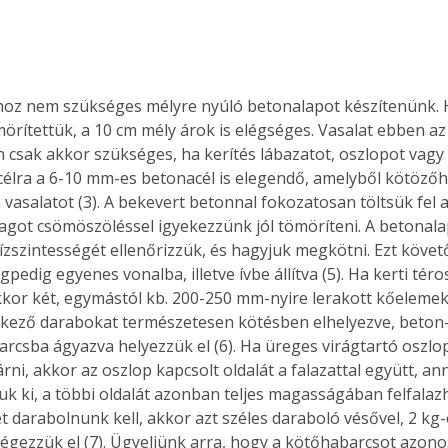
Együtt jobban megéri!
oz nem szükséges mélyre nyúló betonalapot készítenünk. Ha
Bővebb információ itt!
örítettük, a 10 cm mély árok is elégséges. Vasalat ebben a
k az
Együtt jobban megéri! A
csak akkor szükséges, ha kerítés lábazatot, oszlopot vagy k
mester
könyvek tetszőleges
 célra a 6-10 mm-es betonacél is elegendő, amelyből kötözőh
er Old
párosítással kedvezményes
a vasalatot (3). A bekevert betonnal fokozatosan töltsük fel az
áron, 0 Ft postaköltséggel
yagot csömöszöléssel igyekezzünk jól tömöríteni. A betonalap
ptapir új,
megrendelhetők!
és egyedi
vízszintességét ellenőrizzük, és hagyjuk megkötni. Ezt követ
tt
gpedig egyenes vonalba, illetve ívbe állítva (5). Ha kerti téros
lvasására
kkor két, egymástól kb. 200-250 mm-nyire lerakott kőelemek
elefonon
etkező darabokat természetesen kötésben elhelyezve, beton-
nyelmesen
rcsba ágyazva helyezzük el (6). Ha üreges virágtartó oszlop
ben vagy
árni, akkor az oszlop kapcsolt oldalát a falazattal együtt, a
t is
suk ki, a többi oldalát azonban teljes magasságában felfalaz
. Bárhol,
 darabolnunk kell, akkor azt széles daraboló vésővel, 2 kg-
ön élve
végezzük el (7). Ügyeljünk arra, hogy a kötőhabarcsot azon
ashatók az