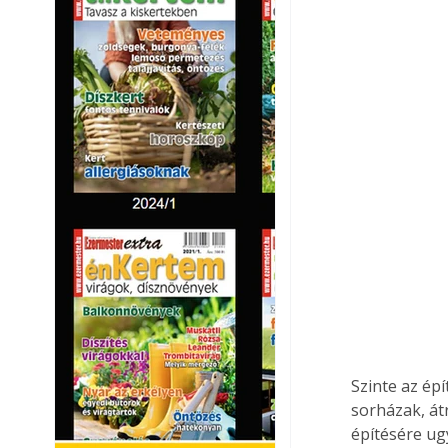
Szinte az ép
sorházak, át
építésére ug