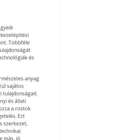
gyedi 
kezetépítési 
nt. Többféle 
ulajdonságát 
echnológiák és 
ermészetes anyag 
ül sajátos 
 tulajdonságait. 
i és állati 
ozza a rostok 
telés. Ezt 
s szerkezet, 
technikai 
 más, jó 