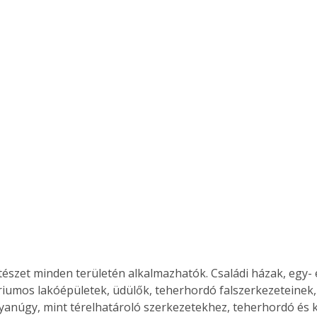
ítészet minden területén alkalmazhatók. Családi házak, egy- 
riumos lakóépületek, üdülők, teherhordó falszerkezeteinek, 
yanúgy, mint térelhatároló szerkezetekhez, teherhordó és k