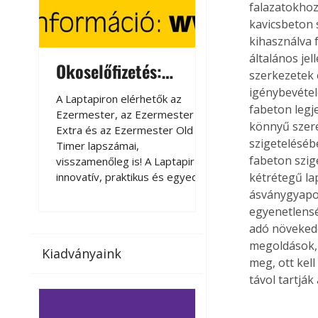
falazatokhoz
kavicsbeton 
kihasználva 
általános je
Okoselőfizetés:
Okoselőfizetés
szerkezetek 
Ezermester Extra
igénybevétel
A Laptapiron elérhetők az
A Laptapiron elérhető
fabeton legj
Ezermester, az Ezermester
Ezermester, az Ezer
könnyű szere
Extra és az Ezermester Old
Extra és az Ezermest
szigeteléséb
Timer lapszámai,
Timer lapszámai,
fabeton szig
visszamenőleg is! A Laptapir új,
visszamenőleg is! A La
innovatív, praktikus és egyedi
innovatív, praktikus 
kétrétegű lap
megoldás a nyomtatott
megoldás a nyomtato
ásványgyapot 
magazinok digitális olvasására
magazinok digitális o
egyenetlensé
számítógépen, okostelefonon
számítógépen, okost
adó növekedé
vagy táblagépen. Kényelmesen
vagy táblagépen. Ké
megoldások, a
Kiadványaink
az otthonában, útközben vagy
az otthonában, útköz
meg, ott kel
nyaralás, pihenés alatt is
nyaralás, pihenés alat
távol tartják
elérhetők lapszámaink. Bárhol,
elérhetők lapszámaink
bármikor, akár külföldön élve
bármikor, akár külföld
vagy dolgozva is olvashatók az
vagy dolgozva is olv