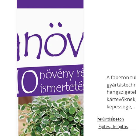
Ezermester lapszámai. A
Ezermester lapszámai
Laptapir kényelmes megoldás,
Laptapir kényelmes 
mert: – t
mert: – t
A fabeton tu
gyártástechno
hangszigetel
kártevőknek,
képessége, -
felújítás
beton
Építés, felújítás