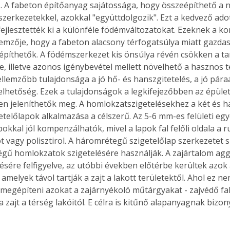
. A fabeton építőanyag sajátossága, hogy összeépíthető a 
szerkezetekkel, azokkal "együttdolgozik". Ezt a kedvező ado
fejlesztették ki a különféle födémváltozatokat. Ezeknek a k
llemzője, hogy a fabeton alacsony térfogatsúlya miatt gazda
Együtt jobban megéri!
építhetők. A födémszerkezet kis önsúlya révén csökken a ta
Bővebb információ itt!
e, illetve azonos igénybevétel mellett növelhető a hasznos t
k az
Együtt jobban megéri! A
ellemzőbb tulajdonsága a jó hő- és hanszgitetelés, a jó pára
mester
könyvek tetszőleges
lhetőség. Ezek a tulajdonságok a legkifejezőbben az épüle
er Old
párosítással kedvezményes
en jeleníthetők meg. A homlokzatszigetelésekhez a két és 
áron, 0 Ft postaköltséggel
etelőlapok alkalmazása a célszerű. Az 5-6 mm-es felületi eg
ptapir új,
megrendelhetők!
és egyedi
okkal jól kompenzálhatók, mivel a lapok fal felőli oldala a 
tt
vagy polisztirol. A háromrétegű szigetelőlap szerkezetet sík,
lvasására
gű homlokzatok szigetelésére használják. A zajártalom ag
elefonon
sére felfigyelve, az utóbbi években előtérbe kerültek azok a
nyelmesen
melyek távol tartják a zajt a lakott területektől. Ahol ez ne
ben vagy
l megépíteni azokat a zajárnyékoló műtárgyakat - zajvédő fal
t is
 a zajt a térség lakóitól. E célra is kitűnő alapanyagnak bizon
. Bárhol,
ön élve
ashatók az