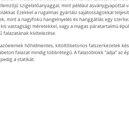
ellemzőjű szigetelőanyaggal, mint például ásványgyapottal v
áblákkal. Ezekkel a rugalmas gyártási sajátosságokkal teljesí
ek, mint a nagyfokú hangelnyelés és hanggátlás egy szerkeze
 kis vastagsági méretekkel, vagy a magas páratartalmú épü
 falazatának kivitelezése. 
lazóelemek hőhídmentes, kitöltőbetonos falszerkezetek kész
abeton falazat mindig többrétegű. A falazóblokk "adja" az épü
pedig a statikát. 