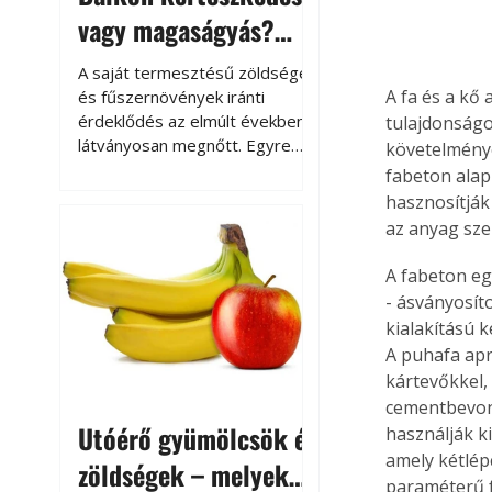
vagy magaságyás?
Helytakarékos
A saját termesztésű zöldségek
kertészkedés
A fa és a kő
és fűszernövények iránti
érdeklődés az elmúlt években
tulajdonságo
látványosan megnőtt. Egyre
követelménye
többen szeretnék tudni, honnan
fabeton alap
származik az élelmiszer az
hasznosítják
asztalukra, miközben a
az anyag sze
kertészkedés sokak számára
kikapcsolódást és feltöltődést
A fabeton eg
is jelent.
- ásványosít
kialakítású k
A puhafa aprí
kártevőkkel,
cementbevona
Utóérő gyümölcsök és
használják ki
amely kétlép
zöldségek – melyek
paraméterű f