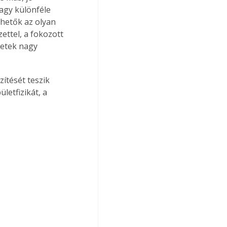
agy különféle 
thetők az olyan 
ttel, a fokozott 
letek nagy 
ítését teszik 
letfizikát, a 