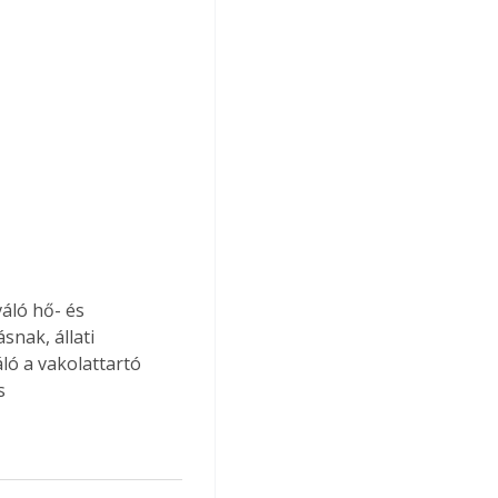
 
váló hő- és 
nak, állati 
ló a vakolattartó 
s 