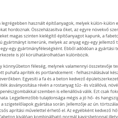
 a legrégebben használt építőanyagok, melyek külön-külön e
kat hordoznak. Összeházasítva őket, az egyre növekvő szer
ket magas szinten kielégítő építőanyagot kapunk, a fabeto
ú gyártmányt ismerünk, melyek az anyag egy-egy jellemző t
 egy-egy gyártmányféleségként. Ebből adódóan a gyártási t
rkezete is jól körülhatárolhatóan különbözik.
y könnyűbeton féleség, melynek valamennyi összetevője t
ott puhafa apríték és portlandcement - felhasználásával kész
everőkben. Egyesíti a fa és a beton kedvező épületszerkezeti
ték ásványosítása révén a rostanyag tűz- és vízállóvá, növény
 penészgombákkal szemben is ellenállóvá válik. Ezt csak fok
ta. Legjellemzőbb tulajdonsága mégis a jó hő- és hangszige
 a szigetelőlapok gyártása során. Jellemzője az ún. törtszála
csős aprítási művelettel érhető el. Az egyébként kedvező hő
abeton kiválóan kombinálható normál kavicsbetonnal illetve