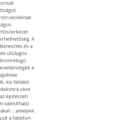
normál 
ttságot 
onstrukcióknak 
ságos 
rtószerkezet 
erhelhetőség. A 
áteresztés és a 
tek utólagos 
háromrétegű 
yenetlenségek a 
rugalmas 
 kis felületi 
gdalomra okot 
z építészeti 
m valósítható 
akat -, amelyek 
yult a fabeton.