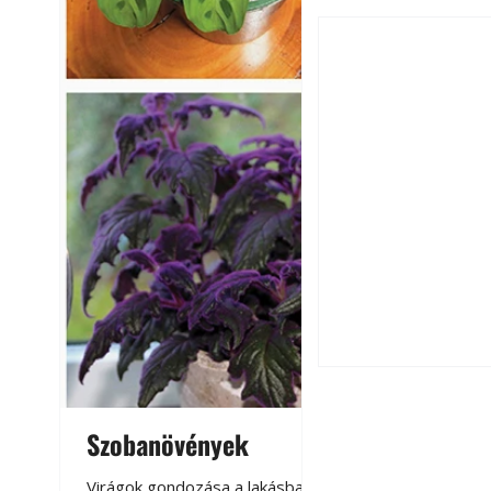
Falrepedés javítá
és mikor szükség
Szobanövények
Virágoskert: k
teraszon, laká
Virágok gondozása a lakásban,