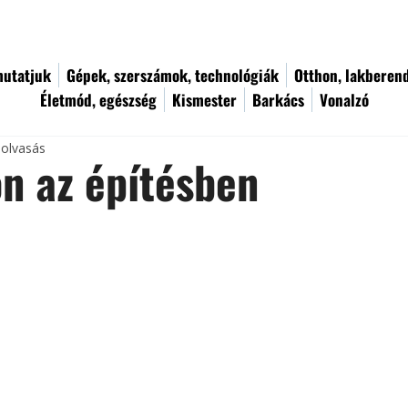
utatjuk
Gépek, szerszámok, technológiák
Otthon, lakberen
Életmód, egészség
Kismester
Barkács
Vonalzó
 olvasás
n az építésben