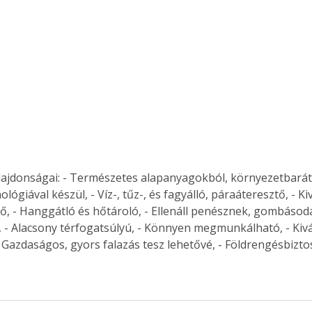
. A
megoldás,
lajdonságai: - Természetes alapanyagokból, környezetbarát
lógiával készül, - Víz-, tűz-, és fagyálló, páraáteresztő, - Ki
ő, - Hanggátló és hőtároló, - Ellenáll penésznek, gombásodás
 - Alacsony térfogatsúlyú, - Könnyen megmunkálható, - Kivá
 Gazdaságos, gyors falazás tesz lehetővé, - Földrengésbizto