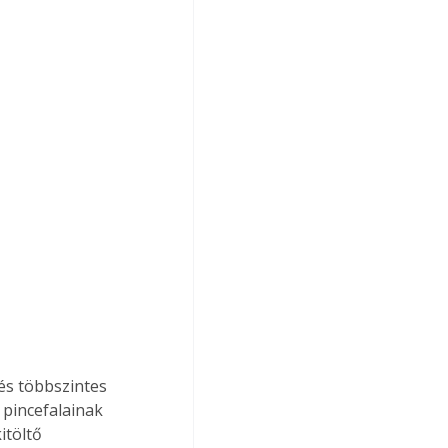
és többszintes 
pincefalainak 
itöltő 