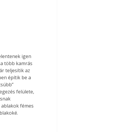
elentenek igen 
 a több kamrás 
 teljesítik az 
en építik be a 
csúbb” 
gezés felülete, 
ásnak 
z ablakok fémes 
blakoké.