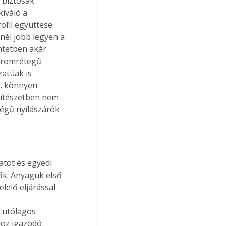
 biztosak 
iváló a 
ofil együttese 
nél jobb legyen a 
ntetben akár 
háromrétegű 
zatúak is 
k, könnyen 
építészetben nem 
égű nyílászárók 
tot és egyedi 
ők. Anyaguk első 
elő eljárással 
 
 utólagos 
hoz igazodó 