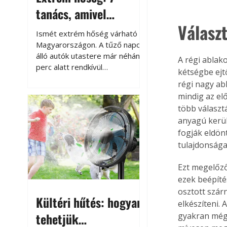
tanács, amivel
Válasz
megóvhatjuk
Ismét extrém hőség várható
autónkat a nyári
Magyarországon. A tűző napon
álló autók utastere már néhány
A régi ablako
károktól
perc alatt rendkívül
kétségbe ejt
felmelegszik, és rövid időn belül
régi nagy abl
akár a 60-70 °C-ot is
mindig az el
megközelítheti. Ez nemcsak a
több választ
beszállást teszi kellemetlenné,
anyagú kerül
hanem az autó állapotára és a
fogják eldön
benne hagyott tárgyakra is
tulajdonsága
káros hatással lehet. Néhány
egyszerű óvintézkedéssel
Ezt megelőző
azonban jelentősen
csökkenthetjük a hőség káros
ezek beépíté
hatásait.
osztott szárn
Kültéri hűtés: hogyan
elkészíteni. 
tehetjük
gyakran még 