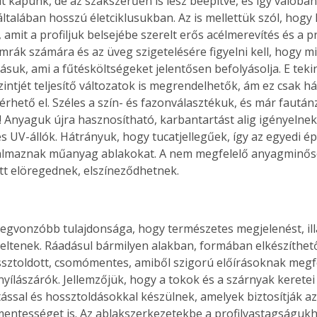
t kapunk, de az szakszerűen is lesz beépítve, és így valóban
. A
ltalában hosszú életciklusukban. Az is mellettük szól, hogy k
megoldás,
 amit a profiljuk belsejébe szerelt erős acélmerevítés és a pr
amrák számára és az üveg szigetelésére figyelni kell, hogy mi
tásuk, ami a fűtésköltségeket jelentősen befolyásolja. E teki
zintjét teljesítő változatok is megrendelhetők, ám ez csak 
érhető el. Széles a szín- és fazonválasztékuk, és már faután
! Anyaguk újra hasznosítható, karbantartást alig igényelne
 és UV-állók. Hátrányuk, hogy tucatjellegűek, így az egyedi 
kalmaznak műanyag ablakokat. A nem megfelelő anyagminős
őtt elöregednek, elszíneződhetnek.
legvonzóbb tulajdonsága, hogy természetes megjelenést, illa
eltenek. Ráadásul bármilyen alakban, formában elkészíthet
ssztoldott, csomómentes, amiből szigorú előírásoknak megfel
nyílászárók. Jellemzőjük, hogy a tokok és a szárnyak keretei
ással és hossztoldásokkal készülnek, amelyek biztosítják az
entességet is. Az ablakszerkezetekbe a profilvastagságuk