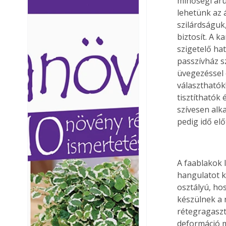
minőségi áru
Ezermester lapszámai. A
Ezermester lapszámai
lehetünk az á
Laptapir kényelmes megoldás,
Laptapir kényelmes 
szilárdságuk,
mert: – t
mert: – t
biztosít. A k
szigetelő ha
passzívház s
üvegezéssel 
választhatók
tisztíthatók
szívesen al
pedig idő el
A faablakok 
hangulatot k
osztályú, ho
készülnek a 
rétegragaszt
deformáció m