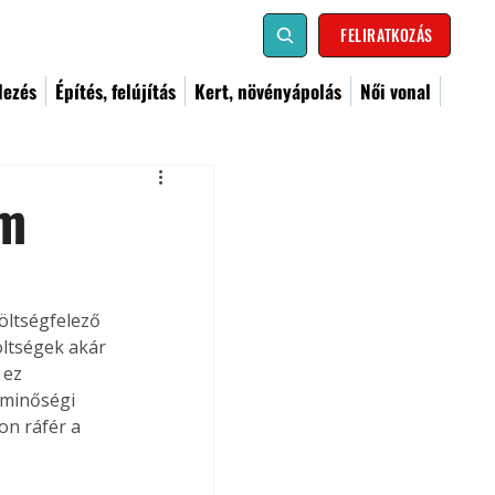
FELIRATKOZÁS
dezés
Építés, felújítás
Kert, növényápolás
Női vonal
um
öltségfelező 
öltségek akár 
 ez 
 minőségi 
on ráfér a 