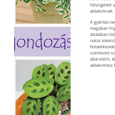
hőszigetelt 
ablakoknak.
A gyártási t
magában fogl
általában tö
natúr kikész
felületkezel
szerkezeti s
által előírt,
ablakokhoz 