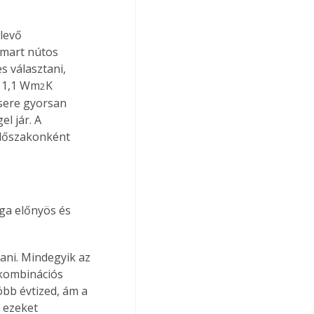
levő 
 mart nútos 
 választani, 
a 1,1 Wm
K 
2
csere gyorsan 
l jár. A 
időszakonként 
ga előnyös és 
ani. Mindegyik az 
 kombinációs 
öbb évtized, ám a 
 ezeket 