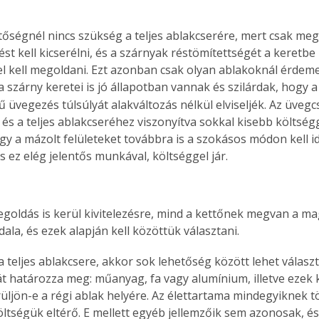
tőségnél nincs szükség a teljes ablakcserére, mert csak meg
st kell kicserélni, és a szárnyak réstömítettségét a keretbe
l kell megoldani. Ezt azonban csak olyan ablakoknál érdemes
 szárny keretei is jó állapotban vannak és szilárdak, hogy 
ű üvegezés túlsúlyát alakváltozás nélkül elviseljék. Az üveg
és a teljes ablakcseréhez viszonyítva sokkal kisebb költségge
gy a mázolt felületeket továbbra is a szokásos módon kell 
s ez elég jelentős munkával, költséggel jár.
goldás is kerül kivitelezésre, mind a kettőnek megvan a ma
ala, és ezek alapján kell közöttük választani.
a teljes ablakcsere, akkor sok lehetőség között lehet választ
t határozza meg: műanyag, fa vagy alumínium, illetve ezek
rüljön-e a régi ablak helyére. Az élettartama mindegyiknek t
öltségük eltérő. E mellett egyéb jellemzőik sem azonosak, és