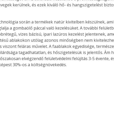
üvegek kerülnek, és ezek kiváló hő- és hangszigetelést bizto
echnológia során a termékek natúr kivitelben készülnek, am
alja a gombaölő páccal való kezelésüket. A további felület
bbrétegű, vizes bázisú, ipari lazúros kezelést jelentenek, a
ítésű ablakokon utólag azonos minőségben nem kivitelezhet
és viszont feláras művelet. A faablakok egyedisége, termész
zilárdsága tagadhatatlan, és hőszigetelésük is jelentős. Ám h
 időszakosan elvégzendő felületvédelmi felújítás 3-5 évente, 
képest 30%-os a költségnövekedés.