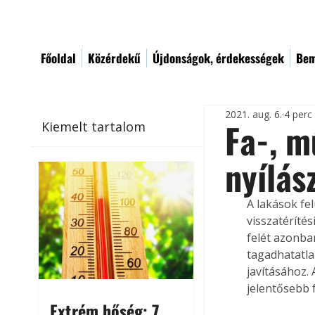
Főoldal
Közérdekű
Újdonságok, érdekességek
Bem
2021. aug. 6.
4 perc
Fa-, 
Kiemelt tartalom
nyílás
A lakások fel
visszatéríté
felét azonba
tagadhatatla
javításához.
jelentősebb f
Extrém hőség: 7