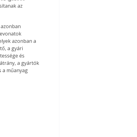
sítanak az 
i azonban 
bevonatok 
melyek azonban a 
ő, a gyári 
etessége és 
átrány, a gyártók 
és a műanyag 