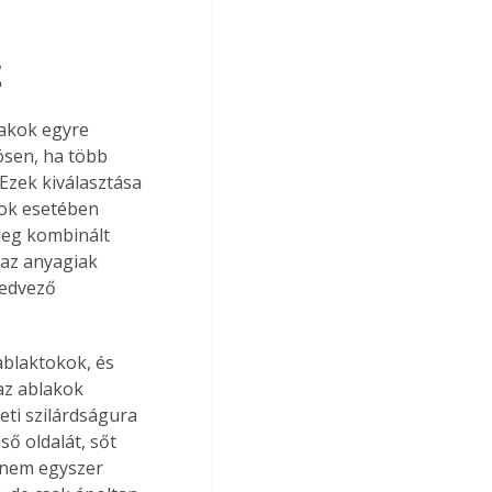
t
lakok egyre 
ösen, ha több 
 Ezek kiválasztása 
kok esetében 
leg kombinált 
 az anyagiak 
kedvező 
ablaktokok, és 
az ablakok 
eti szilárdságura 
ső oldalát, sőt 
 nem egyszer 