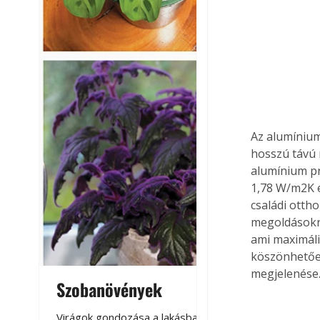
Az alumínium
hosszú távú 
alumínium pro
1,78 W/m2K é
családi otth
megoldásokra
ami maximális
köszönhetően
megjelenése.
Szobanövények
Virágoskert: k
teraszon, laká
Virágok gondozása a lakásban,