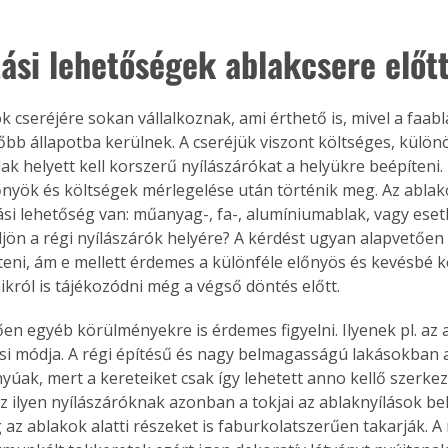
tási lehetőségek ablakcsere előt
k cseréjére sokan vállalkoznak, ami érthető is, mivel a faab
őbb állapotba kerülnek. A cseréjük viszont költséges, külön
ak helyett kell korszerű nyílászárókat a helyükre beépíteni.
őnyök és költségek mérlegelése után történik meg. Az abla
ási lehetőség van: műanyag-, fa-, alumíniumablak, vagy eset
jön a régi nyílászárók helyére? A kérdést ugyan alapvetően
teni, ám e mellett érdemes a különféle előnyös és kevésbé 
ikról is tájékozódni még a végső döntés előtt.
en egyéb körülményekre is érdemes figyelni. Ilyenek pl. az 
si módja. A régi építésű és nagy belmagasságú lakásokban 
yúak, mert a kereteiket csak így lehetett anno kellő szerkez
Az ilyen nyílászáróknak azonban a tokjai az ablaknyílások bel
az ablakok alatti részeket is faburkolatszerűen takarják. A