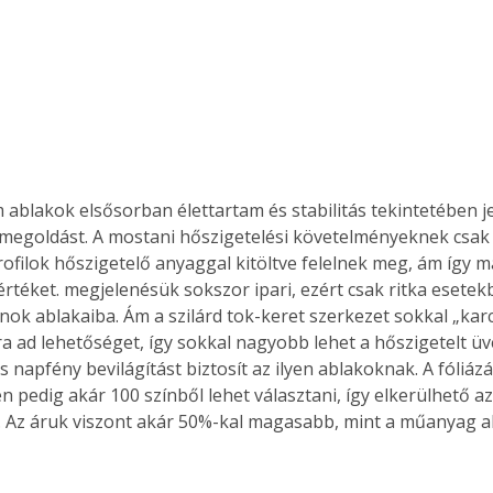
 ablakok elsősorban élettartam és stabilitás tekintetében j
megoldást. A mostani hőszigetelési követelményeknek csak
filok hőszigetelő anyaggal kitöltve felelnek meg, ám így már
rtéket. megjelenésük sokszor ipari, ezért csak ritka esetekb
onok ablakaiba. Ám a szilárd tok-keret szerkezet sokkal „kar
 ad lehetőséget, így sokkal nagyobb lehet a hőszigetelt üve
 napfény bevilágítást biztosít az ilyen ablakoknak. A fóliáz
 pedig akár 100 színből lehet választani, így elkerülhető a
 Az áruk viszont akár 50%-kal magasabb, mint a műanyag a
ertben,
Gyógyító növények: a
sban
természet kincsei az