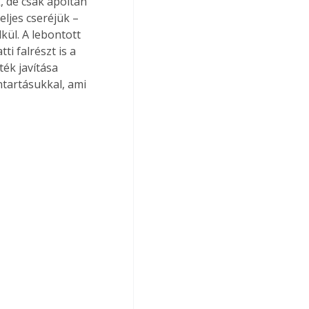
 de csak ápoltan 
ljes cseréjük – 
kül. A lebontott 
i falrészt is a 
ék javítása 
ntartásukkal, ami 