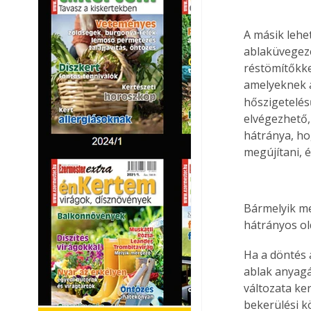
A másik lehe
ablaküvegezé
réstömítőkke
amelyeknek a
hőszigetelés
elvégezhető, 
hátránya, ho
megújítani, é
Bármelyik me
hátrányos old
Ha a döntés 
ablak anyagá
változata ke
bekerülési k