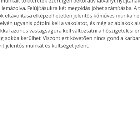
unkált tokkeretek ezért igen dekoratív látványt nyújtanak,
 lemázolva. Felújításukra két megoldás jöhet számításba. A te
tok eltávolítása elképzelhetetlen jelentős kőműves munka nél
lyén ugyanis pótolni kell a vakolatot, és még az ablakok alatt
kkal azonos vastagságúra kell változtatni a hőszigetelési ért
dig sokba kerülhet. Viszont ezt követően nincs gond a karba
t jelentős munkát és költséget jelent.