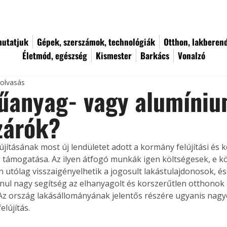
utatjuk
Gépek, szerszámok, technológiák
Otthon, lakberen
Életmód, egészség
Kismester
Barkács
Vonalzó
 olvasás
műanyag- vagy alumíni
zárók?
újításának most új lendületet adott a kormány felújítási és k
si támogatása. Az ilyen átfogó munkák igen költségesek, e k
n utólag visszaigényelhetik a jogosult lakástulajdonosok, és
nul nagy segítség az elhanyagolt és korszerűtlen otthonok
 Az ország lakásállományának jelentős részére ugyanis nagy
elújítás.