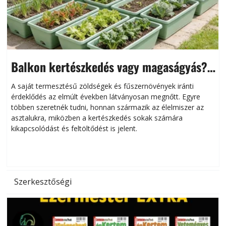
Balkon kertészkedés vagy magaságyás?
Helytakarékos kertészkedés
A saját termesztésű zöldségek és fűszernövények iránti
érdeklődés az elmúlt években látványosan megnőtt. Egyre
többen szeretnék tudni, honnan származik az élelmiszer az
l
asztalukra, miközben a kertészkedés sokak számára
kikapcsolódást és feltöltődést is jelent.
é
d
Szerkesztőségi