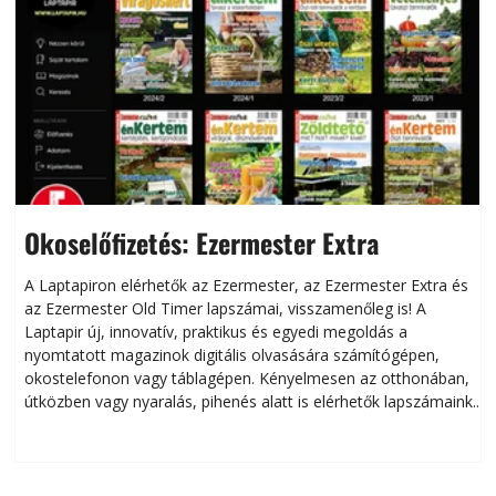
Okoselőfizetés: Ezermester Extra
A Laptapiron elérhetők az Ezermester, az Ezermester Extra és
az Ezermester Old Timer lapszámai, visszamenőleg is! A
Laptapir új, innovatív, praktikus és egyedi megoldás a
L
nyomtatott magazinok digitális olvasására számítógépen,
okostelefonon vagy táblagépen. Kényelmesen az otthonában,
útközben vagy nyaralás, pihenés alatt is elérhetők lapszámaink.
ú
Bárhol, bármikor, akár külföldön élve vagy dolgozva is
B
olvashatók az Ezermester lapszámai. A Laptapir kényelmes
megoldás, mert: – t