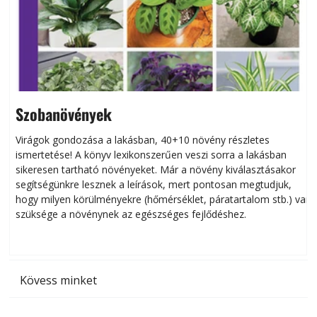
Szobanövények
Virágok gondozása a lakásban, 40+10 növény részletes
ismertetése! A könyv lexikonszerűen veszi sorra a lakásban
s
sikeresen tart­ha­tó növényeket. Már a növény kiválasztásakor
h
segítségünkre lesznek a leírások, mert pontosan megtudjuk,
k
hogy milyen körülményekre (hőmérséklet, páratartalom stb.) van
szüksége a növénynek az egészséges fejlődéshez.
t
Kövess minket