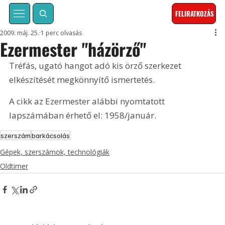
FELIRATKOZÁS
2009. máj. 25.
1 perc olvasás
Ezermester "házörző"
Tréfás, ugató hangot adó kis örző szerkezet 
elkészítését megkönnyítő ismertetés. 
A cikk az Ezermester alábbi nyomtatott 
lapszámában érhető el: 1958/január.
szerszám
barkácsolás
Gépek, szerszámok, technológiák
Oldtimer