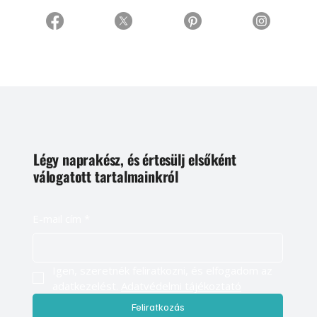
Légy naprakész, és értesülj elsőként
válogatott tartalmainkról
E-mail cím
*
Igen, szeretnék feliratkozni, és elfogadom az 
adatkezelést. 
Adatvédelmi tájékoztató
Feliratkozás