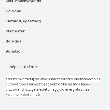
Kert, növényápolás
Női vonal
Életmód, egészség
Kismester
Barkács
Vonalzó
Népszerű címkék
szerszám
kert
felújítás
lakberendezés
kreatív ötlet
barkácsolás
bútor
víz
fűtés
szerkesztőség
elektronika
hasznos tippek
dísznövény
hőszigetelés
tető
megújuló energia
tisztítás
kerti munka
beton
nyár