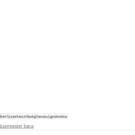
kert
szerkesztőség
tavasz
gyümölcs
Ezermester Extra