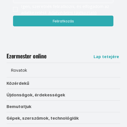
Igen, szeretnék feliratkozni, és elfogadom az 
adatkezelést. 
Adatvédelmi tájékoztató
Feliratkozás
Ezermester online
Lap tetejére
Rovatok
Közérdekű
Újdonságok, érdekességek
Bemutatjuk
Gépek, szerszámok, technológiák