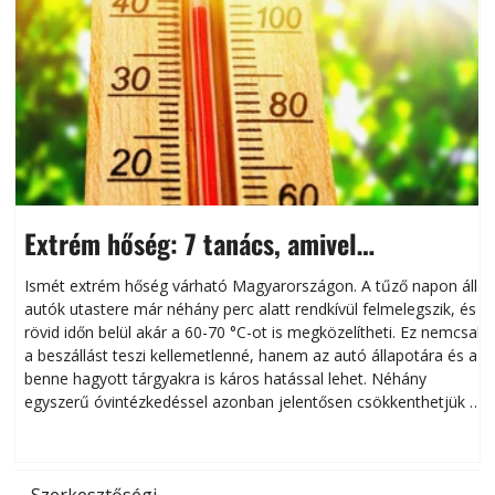
Extrém hőség: 7 tanács, amivel
megóvhatjuk autónkat a nyári károktól
Ismét extrém hőség várható Magyarországon. A tűző napon álló
autók utastere már néhány perc alatt rendkívül felmelegszik, és
rövid időn belül akár a 60-70 °C-ot is megközelítheti. Ez nemcsak
n
a beszállást teszi kellemetlenné, hanem az autó állapotára és a
benne hagyott tárgyakra is káros hatással lehet. Néhány
egyszerű óvintézkedéssel azonban jelentősen csökkenthetjük a
hőség káros hatásait.
l
Szerkesztőségi