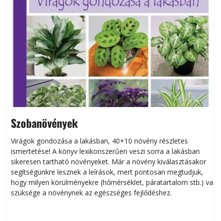
Szobanövények
Virágok gondozása a lakásban, 40+10 növény részletes
ismertetése! A könyv lexikonszerűen veszi sorra a lakásban
s
sikeresen tart­ha­tó növényeket. Már a növény kiválasztásakor
h
segítségünkre lesznek a leírások, mert pontosan megtudjuk,
k
hogy milyen körülményekre (hőmérséklet, páratartalom stb.) van
szüksége a növénynek az egészséges fejlődéshez.
t