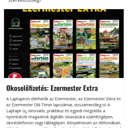
Okoselőfizetés: Ezermester Extra
A Laptapiron elérhetők az Ezermester, az Ezermester Extra és
az Ezermester Old Timer lapszámai, visszamenőleg is! A
Laptapir új, innovatív, praktikus és egyedi megoldás a
L
nyomtatott magazinok digitális olvasására számítógépen,
okostelefonon vagy táblagépen. Kényelmesen az otthonában,