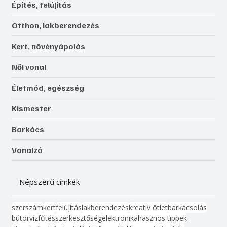
Építés, felújítás
Otthon, lakberendezés
Kert, növényápolás
Női vonal
Életmód, egészség
Kismester
Barkács
Vonalzó
Népszerű címkék
szerszám
kert
felújítás
lakberendezés
kreatív ötlet
barkácsolás
bútor
víz
fűtés
szerkesztőség
elektronika
hasznos tippek