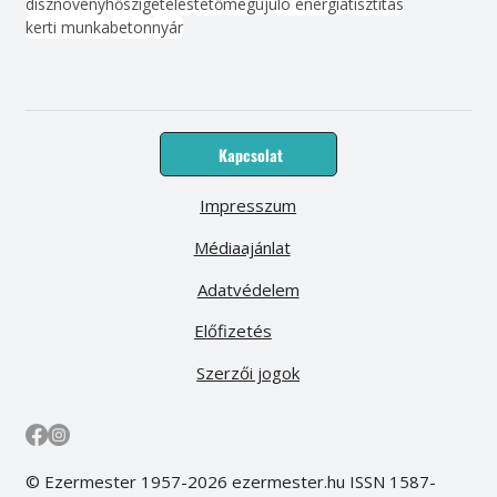
dísznövény
hőszigetelés
tető
megújuló energia
tisztítás
kerti munka
beton
nyár
Kapcsolat
Impresszum
Médiaajánlat
Adatvédelem
Előfizetés
Szerzői jogok
© Ezermester 1957-2026 ezermester.hu ISSN 1587-