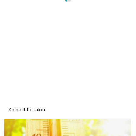
Ezermester Extra 2024/1. énKertem: Tavasz a
kiskertekben
Kiemelt tartalom