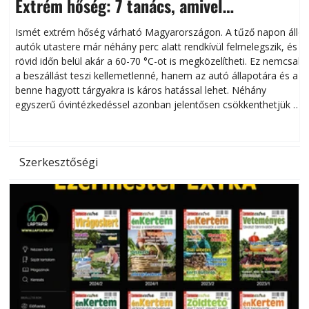
Extrém hőség: 7 tanács, amivel
megóvhatjuk autónkat a nyári károktól
Ismét extrém hőség várható Magyarországon. A tűző napon álló
autók utastere már néhány perc alatt rendkívül felmelegszik, és
rövid időn belül akár a 60-70 °C-ot is megközelítheti. Ez nemcsak
n
a beszállást teszi kellemetlenné, hanem az autó állapotára és a
benne hagyott tárgyakra is káros hatással lehet. Néhány
egyszerű óvintézkedéssel azonban jelentősen csökkenthetjük a
hőség káros hatásait.
l
Szerkesztőségi