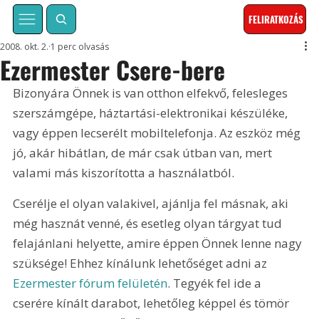
FELIRATKOZÁS
2008. okt. 2.
1 perc olvasás
Ezermester Csere-bere
Bizonyára Önnek is van otthon elfekvő, felesleges 
szerszámgépe, háztartási-elektronikai készüléke, 
vagy éppen lecserélt mobiltelefonja. Az eszköz még 
jó, akár hibátlan, de már csak útban van, mert 
valami más kiszorította a használatból.
Cserélje el olyan valakivel, ajánlja fel másnak, aki 
még hasznát venné, és esetleg olyan tárgyat tud 
felajánlani helyette, amire éppen Önnek lenne nagy 
szüksége! Ehhez kínálunk lehetőséget adni az 
Ezermester fórum felületén
. Tegyék fel ide a 
cserére kínált darabot, lehetőleg képpel és tömör 