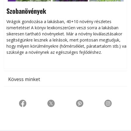
Szobanövények
Virágok gondozása a lakásban, 40+10 növény részletes
ismertetése! A könyv lexikonszerűen veszi sorra a lakásban
s
sikeresen tart­ha­tó növényeket. Már a növény kiválasztásakor
h
segítségünkre lesznek a leírások, mert pontosan megtudjuk,
k
hogy milyen körülményekre (hőmérséklet, páratartalom stb.) van
szüksége a növénynek az egészséges fejlődéshez.
t
Kövess minket