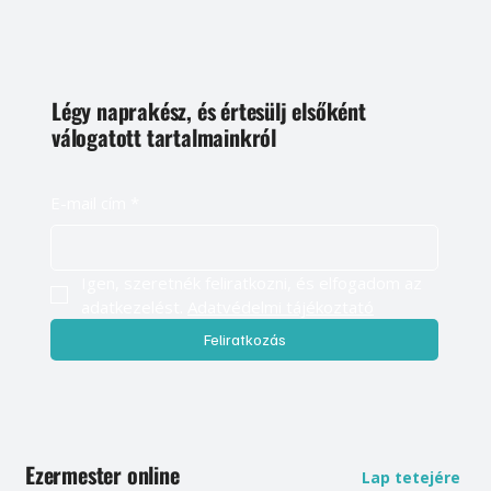
Légy naprakész, és értesülj elsőként
válogatott tartalmainkról
E-mail cím
*
Igen, szeretnék feliratkozni, és elfogadom az 
adatkezelést. 
Adatvédelmi tájékoztató
Feliratkozás
Ezermester online
Lap tetejére