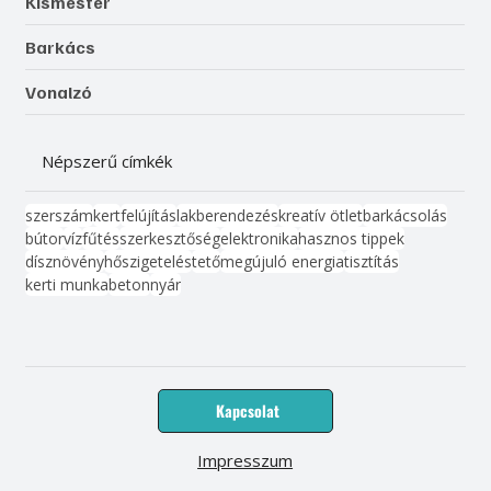
Kismester
Barkács
Vonalzó
Népszerű címkék
szerszám
kert
felújítás
lakberendezés
kreatív ötlet
barkácsolás
bútor
víz
fűtés
szerkesztőség
elektronika
hasznos tippek
dísznövény
hőszigetelés
tető
megújuló energia
tisztítás
kerti munka
beton
nyár
Kapcsolat
Impresszum