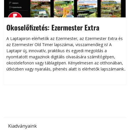
Okoselőfizetés: Ezermester Extra
A Laptapiron elérhetők az Ezermester, az Ezermester Extra és
az Ezermester Old Timer lapszámai, visszamenőleg is! A
Laptapir új, innovatív, praktikus és egyedi megoldás a
L
nyomtatott magazinok digitális olvasására számítógépen,
okostelefonon vagy táblagépen. Kényelmesen az otthonában,
útközben vagy nyaralás, pihenés alatt is elérhetők lapszámaink.
ú
Bárhol, bármikor, akár külföldön élve vagy dolgozva is
B
olvashatók az Ezermester lapszámai. A Laptapir kényelmes
megoldás, mert: – t
Kiadványaink